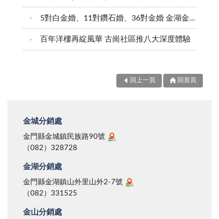
5對白金婚、11對鑽石婚、36對金婚 金湖金沙夫妻共享榮耀時刻 陳福海表揚金鑽婚夫妻 向半世紀相守家庭典範致敬
百年洋樓再綻風華 古崗社區推八大深度體驗
回上一頁
回首頁
金城分銷處
金門縣金城鎮民族路90號
（082）328728
金湖分銷處
金門縣金湖鎮山外里山外2-7號
（082）331525
金山分銷處