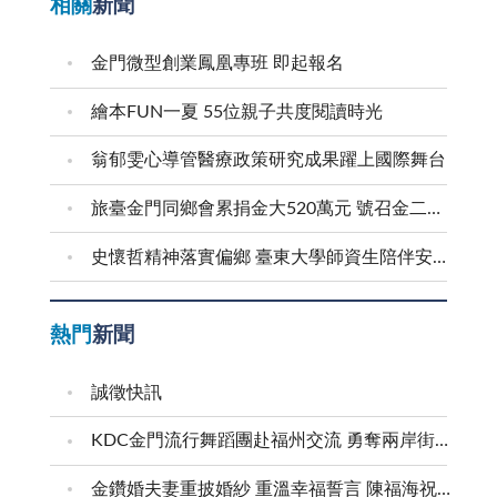
相關
新聞
金門微型創業鳳凰專班 即起報名
繪本FUN一夏 55位親子共度閱讀時光
翁郁雯心導管醫療政策研究成果躍上國際舞台
旅臺金門同鄉會累捐金大520萬元 號召金二代金三代返鄉求學
史懷哲精神落實偏鄉 臺東大學師資生陪伴安瀾學子成長
熱門
新聞
誠徵快訊
KDC金門流行舞蹈團赴福州交流 勇奪兩岸街舞賽三等獎
金鑽婚夫妻重披婚紗 重溫幸福誓言 陳福海祝福牽手半世紀 情深相守成典範