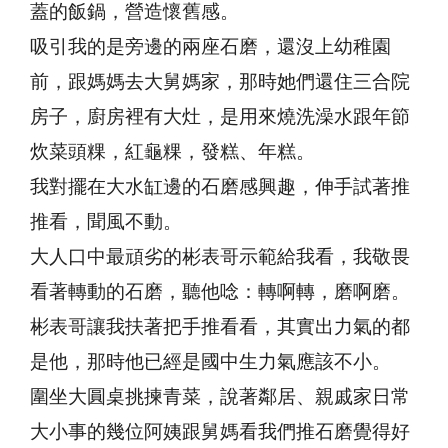
蓋的飯鍋，營造懷舊感。
吸引我的是旁邊的兩座石磨，還沒上幼稚園
前，跟媽媽去大舅媽家，那時她們還住三合院
房子，廚房裡有大灶，是用來燒洗澡水跟年節
炊菜頭粿，紅龜粿，發糕、年糕。
我對擺在大水缸邊的石磨感興趣，伸手試著推
推看，聞風不動。
大人口中最頑劣的彬表哥示範給我看，我敬畏
看著轉動的石磨，聽他唸：轉啊轉，磨啊磨。
彬表哥讓我扶著把手推看看，其實出力氣的都
是他，那時他已經是國中生力氣應該不小。
圍坐大圓桌挑揀青菜，說著鄰居、親戚家日常
大小事的幾位阿姨跟舅媽看我們推石磨覺得好