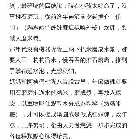
笑，最碎嘴的四姨說：現在小孩太好命了，沒
事推石磨玩，從前逢年過節前夕就擔心「伊
阿」（媽媽她們姊妹都這樣喚外婆）炊粿，要
喊人磨米漿。
那年代沒有機器隆隆三兩下把米磨成米漿，都
要人工一杓杓舀米，慢吞吞的推石磨磨，推到
手掌都起水泡，光想就怕。
媽媽和阿姨們七嘴八舌說古早，年節做粿就要
用石磨磨泡過水的糯米，磨成漿，再放入粿
袋，以重物壓住瀝乾水分成為粿粹（熟糯米
糰），才可以搓成湯圓或是做成紅龜粿，炊年
糕，工序繁瑣，都由人力慢悠悠一步步完成的
各種粿類點心顯得珍貴。