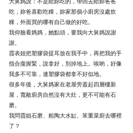
大舅媽說：不是給妳吃的，帶回去給妳爸爸
吃，妳爸喜歡吃粿，妳家那個小廚房沒處炊
粿，外面買的哪有自己做的好吃。
我仰臉看媽媽，她點頭，要我向大舅媽說謝
謝。
霞表姐把塑膠袋提耳放在我手中，再把我的手
指合攏握緊，說拿好，別掉地上。唉喲，好像
我多不可靠，連塑膠袋都拿不好似地。
很多年後，大舅媽家在老屋旁蓋起四層樓新
屋，寬敞廚房自然沒有大灶，更不可能有石
磨。
我問霞姐石磨、粗陶大水缸、笨重菜廚去哪裡
了？