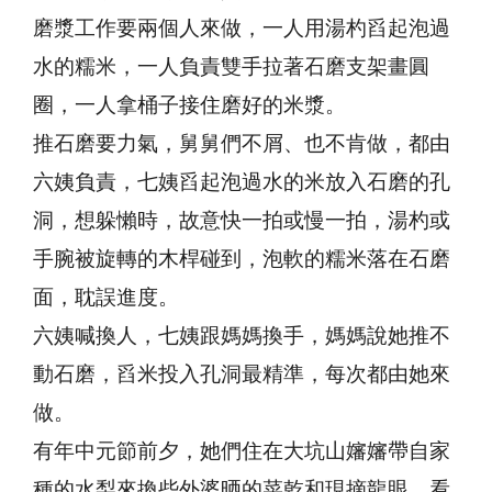
磨漿工作要兩個人來做，一人用湯杓舀起泡過
水的糯米，一人負責雙手拉著石磨支架畫圓
圈，一人拿桶子接住磨好的米漿。
推石磨要力氣，舅舅們不屑、也不肯做，都由
六姨負責，七姨舀起泡過水的米放入石磨的孔
洞，想躲懶時，故意快一拍或慢一拍，湯杓或
手腕被旋轉的木桿碰到，泡軟的糯米落在石磨
面，耽誤進度。
六姨喊換人，七姨跟媽媽換手，媽媽說她推不
動石磨，舀米投入孔洞最精準，每次都由她來
做。
有年中元節前夕，她們住在大坑山嬸嬸帶自家
種的水梨來換些外婆晒的菜乾和現摘龍眼，看