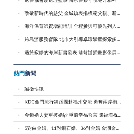
退警協會改選理監事 傳承警察守護地方精神
致敬新時代的慈父 金城鎮表揚模範父親、新好爸爸
海洋保育師資增能培訓 全程參與可優先列入到校宣導講師
跨島辦服務營隊 北市大引導卓環學童探索多元能力
過於寂靜的海岸新書發表 翁翁辦插畫影像展和茶會
熱門
新聞
誠徵快訊
KDC金門流行舞蹈團赴福州交流 勇奪兩岸街舞賽三等獎
金鑽婚夫妻重披婚紗 重溫幸福誓言 陳福海祝福牽手半世紀 情深相守成典範
5對白金婚、11對鑽石婚、36對金婚 金湖金沙夫妻共享榮耀時刻 陳福海表揚金鑽婚夫妻 向半世紀相守家庭典範致敬