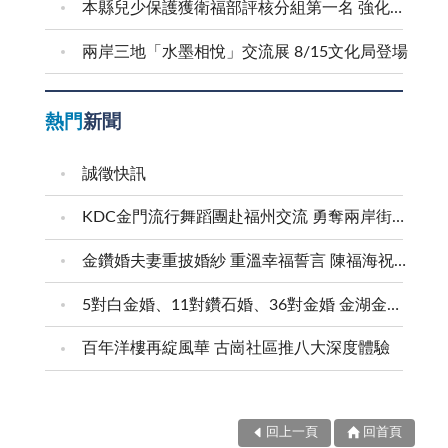
本縣兒少保護獲衛福部評核分組第一名 強化預防與跨域合作 建構兒少安全成長環境
兩岸三地「水墨相悅」交流展 8/15文化局登場
熱門
新聞
誠徵快訊
KDC金門流行舞蹈團赴福州交流 勇奪兩岸街舞賽三等獎
金鑽婚夫妻重披婚紗 重溫幸福誓言 陳福海祝福牽手半世紀 情深相守成典範
5對白金婚、11對鑽石婚、36對金婚 金湖金沙夫妻共享榮耀時刻 陳福海表揚金鑽婚夫妻 向半世紀相守家庭典範致敬
百年洋樓再綻風華 古崗社區推八大深度體驗
回上一頁
回首頁