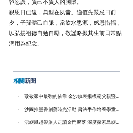
容忍讓，負己不負人的胸懷。
親恩日已遠，典型在夙昔。適值先嚴忌日前
夕，子孫體己血脈，當飲水思源，感恩惜福，
以弘揚祖德自勉自勵，敬謹略掇其生前日常點
滴用為紀念。
相關
新聞
致敬家中最強的依靠 金沙鎮表揚模範父親暨新好爸爸
沙圖推墨香創藝時光活動 書法手作培養學童創意美感
浯嶼風起帶旅人走讀金門聚落 深度探索島嶼文化底蘊