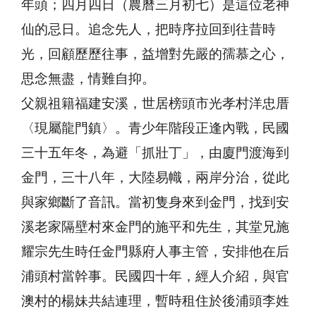
年頭；四月四日（農曆三月初七）是這位老神
仙的忌日。追念先人，把時序拉回到往昔時
光，回顧歷歷往事，益增對先嚴的孺慕之心，
思念無盡，情難自抑。
父親祖籍福建安溪，世居榜頭市光孝村洋忠厝
〈現屬龍門鎮〉。青少年階段正逢內戰，民國
三十五年冬，為避「抓壯丁」，由廈門渡海到
金門，三十八年，大陸易幟，兩岸分治，從此
與家鄉斷了音訊。當初隻身來到金門，找到安
溪老家隔壁村來金門的施平和先生，其堂兄施
耀宗先生時任金門縣府人事主管，安排他在后
浦頭村當幹事。民國四十年，經人介紹，與官
澳村的楊妹共結連理，暫時租住於後浦頭李姓