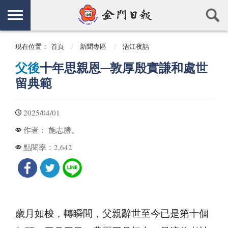
現在位置：
首頁
新聞專區
浯江夜話
父後
十年思親恩─敦厚殷實謙和處世
留典範
2025/04/01
施志勝。
作者：
2,642
點閱率：
歲月如梭，轉瞬間，父親辭世至今已是第十個