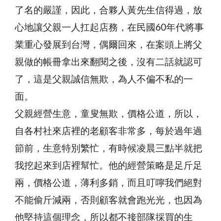
了名的嚴謹，因此，合夥人黃先生信得過，放
心地讓父親一人扛起店務，在民國60年代將事
業重心發展到台灣，偶爾回來，在案頭上將父
親做的帳冊拿出來翻閱之後，沒有二話就認可
了，這是父親誠信無欺，為人不偏不私的一
面。
父親經營生意，童叟無欺，價格公道，所以，
自各村社來店裡的老顧客非常多，每於過年過
節前，生意特別繁忙，有時候凌晨三點半就把
我挖起來到店裡幫忙。他的經營策略是足斤足
兩，價格公道，薄利多銷，而且叮嚀我們絕對
不能偷斤減兩，否則顧客就會跑光光，也因為
他堅持這個理念，所以都不接部隊採買的生