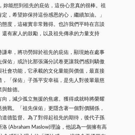
，妳能想到祖先的庇佑，這份心意真的很棒。祖
肯定，希望妳保持這份感恩的心，繼續加油。」
的態度，這確實非常難得。也許我們平時在言談
，還有家人的鼓勵，以及祖先傳承的力量支持
持謙卑，將功勞歸於祖先的庇佑，顯現她在處事
先保佑」或許比那張滿分試卷更讓我們感到驕傲
與社會功能，它承載的文化量能與價值，最直接
情，「保佑」子孫平安幸福，是先人對後輩最慈
業與餘德。
方向，減少孤立無援的焦慮。獲得成就時將榮耀
活挑戰。「祖先保佑」更隱含著一個對價關係，
的道德監督。為了對得起祖先的期待，後代子孫
raham Maslow)理論，他認為一個擁有高