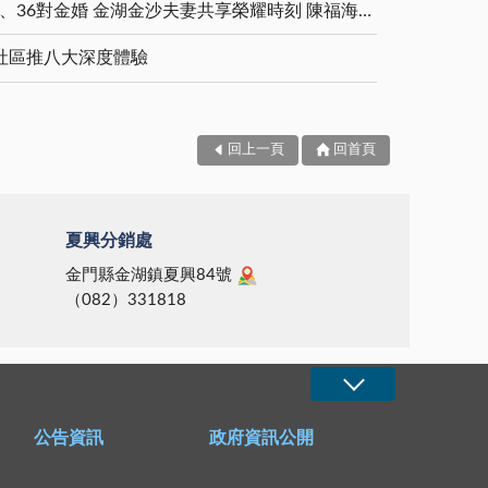
5對白金婚、11對鑽石婚、36對金婚 金湖金沙夫妻共享榮耀時刻 陳福海表揚金鑽婚夫妻 向半世紀相守家庭典範致敬
社區推八大深度體驗
回上一頁
回首頁
夏興分銷處
金門縣金湖鎮夏興84號
（082）331818
公告資訊
政府資訊公開