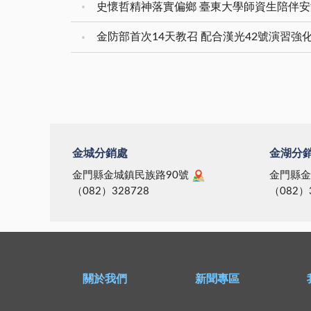
史懷哲精神落實偏鄉 臺東大學師資生陪伴
金防部首次14天教召 配合漢光42號演習強
金城分銷處
金湖分
金門縣金城鎮民族路90號
金門縣金
（082）328728
（082）
關於我們
新聞專區