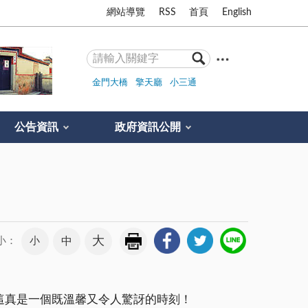
網站導覽
RSS
首頁
English
金門大橋
擎天廳
小三通
公告資訊
政府資訊公開
大
小
中
小：
這真是一個既溫馨又令人驚訝的時刻！