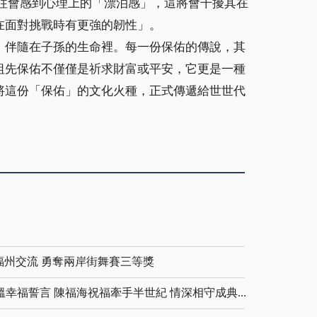
往會感到心理上的「漂泊感」，這將會干擾其在
在面對挑戰時有更強的韌性」。
）伴隨在子孫的生命裡。每一份保佑的傳說，其
祖先保佑不僅僅是祈求財富或平安，它更是一種
將這份「保佑」的文化火種，正式傳遞給世世代
福州交流 勇奪兩岸街舞賽三等獎
金鑽婚夫妻重披婚紗 重溫幸福誓言 陳福海祝福牽手半世紀 情深相守成典範