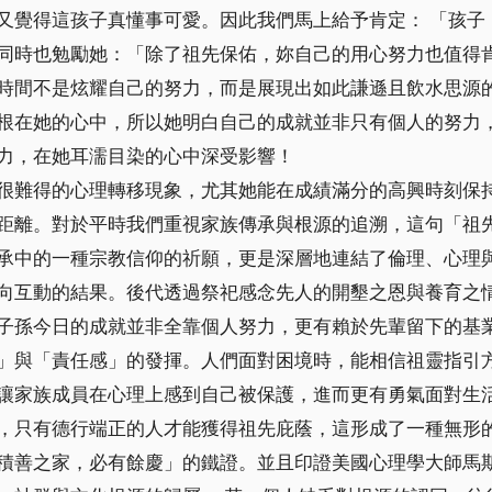
又覺得這孩子真懂事可愛。因此我們馬上給予肯定： 「孩子
同時也勉勵她：「除了祖先保佑，妳自己的用心努力也值得
時間不是炫耀自己的努力，而是展現出如此謙遜且飲水思源
根在她的心中，所以她明白自己的成就並非只有個人的努力
力，在她耳濡目染的心中深受影響！
很難得的心理轉移現象，尤其她能在成績滿分的高興時刻保
距離。對於平時我們重視家族傳承與根源的追溯，這句「祖
承中的一種宗教信仰的祈願，更是深層地連結了倫理、心理
向互動的結果。後代透過祭祀感念先人的開墾之恩與養育之
子孫今日的成就並非全靠個人努力，更有賴於先輩留下的基
」與「責任感」的發揮。人們面對困境時，能相信祖靈指引
讓家族成員在心理上感到自己被保護，進而更有勇氣面對生
，只有德行端正的人才能獲得祖先庇蔭，這形成了一種無形
之家，必有餘慶」的鐵證。並且印證美國心理學大師馬斯洛 (Ab