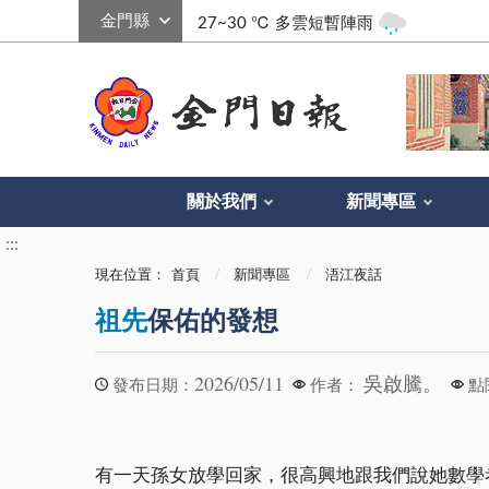
:::
27~30 ℃
多雲短暫陣雨
關於我們
新聞專區
:::
現在位置：
首頁
新聞專區
浯江夜話
祖先
保佑的發想
2026/05/11
吳啟騰。
發布日期：
作者：
點
有一天孫女放學回家，很高興地跟我們說她數學