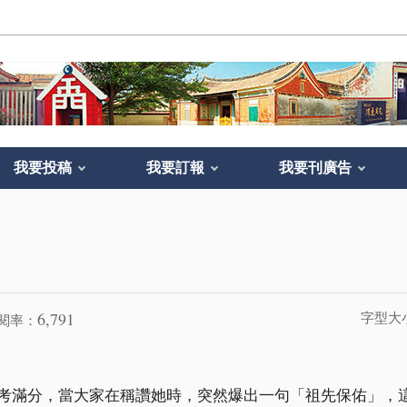
我要投稿
我要訂報
我要刊廣告
6,791
字型大
閱率：
考滿分，當大家在稱讚她時，突然爆出一句「祖先保佑」，