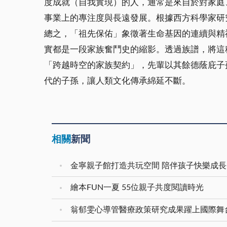
度成就（自我實現）的人，通常是來自於對家庭
事業上的專注度與長遠發展。根據西方科學家研
總之，「祖先保佑」象徵著生命基因的連續與精
實都是一段家族奮鬥史的縮影。透過族譜，將這
「跨越時空的家族契約」，先輩以其餘德蔭庇子
代的子孫，讓人類文化傳承綿延不斷。
相關
新聞
金寧親子館打造共玩空間 陪伴孩子快樂成長
繪本FUN一夏 55位親子共度閱讀時光
翁郁雯心導管醫療政策研究成果躍上國際舞