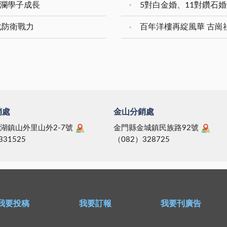
安瀾學子成長
化防衛戰力
百年洋樓再綻風華 古崗
銷處
金山分銷處
湖鎮山外里山外2-7號
金門縣金城鎮民族路92號
331525
（082）328725
我要投稿
我要訂報
我要刊廣告