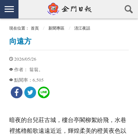
現在位置：
首頁
新聞專區
浯江夜話
向遠方
2026/05/26
翁翁。
作者：
6,505
點閱率：
暗夜的台兒莊古城，樓台亭閣柳絮紛飛，水巷
裡搖櫓船歌遠遠近近，輝煌柔美的橙黃夜色以