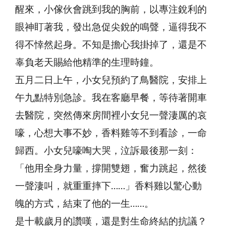
醒來，小傢伙會跳到我的胸前，以專注銳利的
眼神盯著我，發出急促尖銳的鳴聲，逼得我不
得不悻然起身。不知是擔心我掛掉了，還是不
辜負老天賜給他精準的生理時鐘。
五月二日上午，小女兒預約了鳥醫院，安排上
午九點特別急診。我在客廳早餐，等待著開車
去醫院，突然傳來房間裡小女兒一聲淒厲的哀
嚎，心想大事不妙，香料雞等不到看診，一命
歸西。小女兒嚎啕大哭，泣訴最後那一刻：
「他用全身力量，撐開雙翅，奮力跳起，然後
一聲淒叫，就重重摔下……」香料雞以驚心動
魄的方式，結束了他的一生……。
是十載歲月的讚嘆，還是對生命終結的抗議？