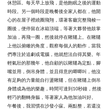
休憩區。每天早上放飛，是他飽眠之後的運動
時段。另一個時段是晚餐後全家人都在，他開
心的在屋子裡繞圈飛翔，環著客廳完整飛梭一
圈後，便停留在冰箱頂端，等著大夥替他鼓掌
加油，再飛一圈，然後就停在鞦韆上。在鞦韆
上他以俯瞰的角度，觀察每個人的動作，當我
們專注於追劇或電腦，他就想法自得其樂。年
輕氣壯的那幾年，他自顧的以鞦韆為定點，腳
嘴並用，倒吊身體，並且得意的唧唧叫，他沒
有足夠的力量能自行盪鞦韆，但在鞦韆上倒吊
身體成為他的樂趣，時間可達到10秒鐘，然後
輕巧的翻轉身軀，等著家人為他加油叫好。
午餐後，我習慣在沙發小寐。兩點整，若還沒