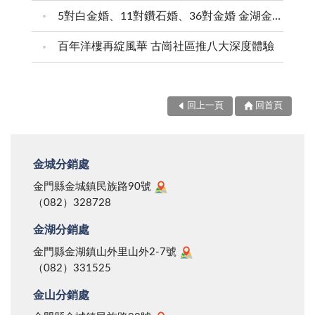
5對白金婚、11對鑽石婚、36對金婚 金湖金沙夫妻共享榮耀時刻 陳福海表揚金鑽婚夫妻 向半世紀相守家庭典範致敬
百年洋樓再綻風華 古崗社區推八大深度體驗
回上一頁
回首頁
金城分銷處
金門縣金城鎮民族路90號
（082）328728
金湖分銷處
金門縣金湖鎮山外里山外2-7號
（082）331525
金山分銷處