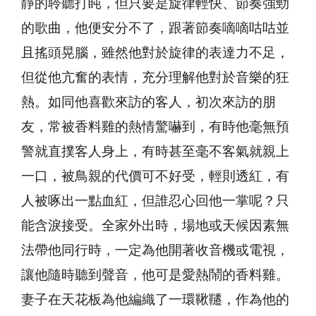
靜的聆聽打盹，但只要是旋律輕快、節奏強勁
的歌曲，他便安分不了，跟著節奏嘀嘀咕咕並
且搖頭晃腦，雖然他對於旋律的表達力不足，
但從他亢奮的表情，充分理解他對於音樂的狂
熱。如同他喜歡來訪的客人，初次來訪的朋
友，常被香料雞的熱情驚嚇到，有時他毫無預
警就直撲客人身上，有時甚至毫不客氣就親上
一口，被鳥親的代價可不好受，輕則透紅，有
人被啄出一點血紅，但誰忍心回他一掌呢？只
能含淚接受。全家外出時，場地或天候因素無
法帶他同行時，一定為他開著收音機或電視，
讓他隨時聽到聲音，他可是愛熱鬧的香料雞。
妻子在天花板為他編織了一環鞦韆，作為他的