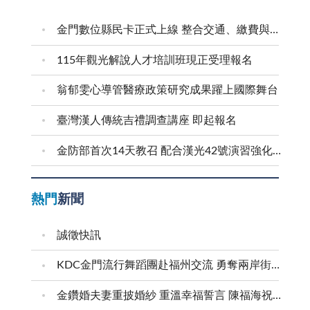
金門數位縣民卡正式上線 整合交通、繳費與生活服務 迎接在地智慧新生活
115年觀光解說人才培訓班現正受理報名
翁郁雯心導管醫療政策研究成果躍上國際舞台
臺灣漢人傳統吉禮調查講座 即起報名
金防部首次14天教召 配合漢光42號演習強化防衛戰力
熱門
新聞
誠徵快訊
KDC金門流行舞蹈團赴福州交流 勇奪兩岸街舞賽三等獎
金鑽婚夫妻重披婚紗 重溫幸福誓言 陳福海祝福牽手半世紀 情深相守成典範