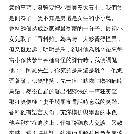
意的事項，發誓要把小寶貝養大養壯，我們於
是飼養了一隻不知是男還是女生的小小鳥。
香料雞儼然成為家裡最受寵的一分子。最初小
女兒取了「香料雞」為名時，大夥覺得怪異，
但又挺逗趣，明明是鳥，卻封他為雞？後來每
當小傢伙發出各種奇怪的聲音時，我便調侃
他：「阿雞先生，你究竟是鳥還是雞？」他總
歪著頭，似笑非笑，先一連串咕嚕咕嚕的喃喃
鳥語，然後自顧的發出很誇張的一陣狂笑聲，
那狂笑像極了妻子與朋友電話時忘我的笑聲。
香料雞有語言天份，充滿模仿與學習的本色，
他喜歡站在肩膀上，仔細聆聽家人交談。興致
來時，還不時插話，彷彿他理解並且急著表達