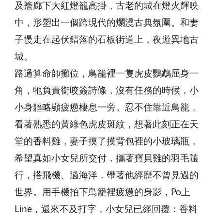
及簷廊下大紅燈籠高掛，古老的城在燈火輝映
中，形塑出一個跨現代的爛漫古典氛圍。和妻
子慢走在起伏錯落的石板街道上，夜遊異地古
城。
路過算命師攤位，鳥籠裡一隻虎皮鸚鵡屈身一
角，牠負責銜咬簽詩條，沒有任務的時候，小
小身軀略顯疲憊棲息一旁。忍不住靠近鳥籠，
看著熟悉的黃綠色虎皮斑紋，想著此刻正在天
堂的香料雞，妻子摸了摸背包裡的小玻璃瓶，
希望真如小女兒所交付，攜著寶貝雞的羽毛隨
行，搭飛機、過海洋，帶著他經歷不曾見過的
世界。用手機拍下鳥籠裡疲憊的身影，Po上
Line，還來不及打字，小女兒已經回覆：香料