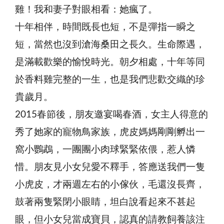
雞！我和妻子對眼相看：她瘋了。
十年相伴，時間既長也短，不是彈指一瞬之
短，當然也沒到滄海桑田之長久。生命際遇，
是滿載歡樂的愉悅時光。朝夕相處，十年等同
於香料雞完整的一生，也是我們悲歡交織的珍
貴歲月。
2015春節後，朋友邀宴喝春酒，女主人得意的
秀了她家的寵物鳥家族，虎皮媽媽剛剛孵出一
窩小鸚鵡，一團團小肉球緊緊依偎，惹人憐
惜。朋友見小女兒愛不釋手，答應送我們一隻
小虎皮，才兩週左右的小傢伙，毛還沒長齊，
鼓著兩隻緊閉小眼睛，坦白說看起來不甚起
眼，但小女兒當成寶貝，認真的請教飼養該注