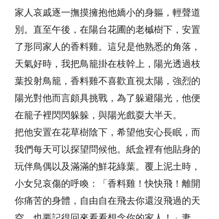
家人哀戚逐一撫摸擁抱他嬌小的身軀，輕聲道
別。直至午後，在陽台花圃的老槭樹下，安置
了形同家人的香料雞。這兒是他熟悉的角落，
天氣好時，我把鳥籠掛在枝幹上，陽光透過枝
葉投射鳥籠，香料雞不喜歡直視太陽，強烈的
陽光對他而言頗具挑戰，為了躲避陽光，他便
在籠子裡閃閃躲躲，與陽光戲耍大半天。
把他安置在花草樹陰下，希望他安心長眠，而
我們每天可以探望問候他。紙盒裡有他貼身的
玩伴鳥偶以及滿滿的鮮花綠葉。覆上泥土時，
小女兒哀傷的呼喚：「香料雞！快快飛！離開
你痛苦的身體，自由自在飛去你還沒飛過的天
空，也要記得回來看看想念你的家人！」妻