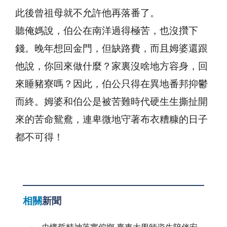
此後曾祖母就不允許他再落番了。
聽俺媽說，伯公在南洋過得極苦，也沒攢下
錢。晚年想回金門，但缺路費，而且姆婆還跟
他說，你回來做什麼？家裏沒啥地方容身，回
來睡豬寮嗎？因此，伯公只得在異地番邦抑鬱
而終。姆婆和伯公是被苦難時代硬生生撕扯開
來的苦命鴛鴦，連卑微地守著布衣糟糠的日子
都不可得！
相關
新聞