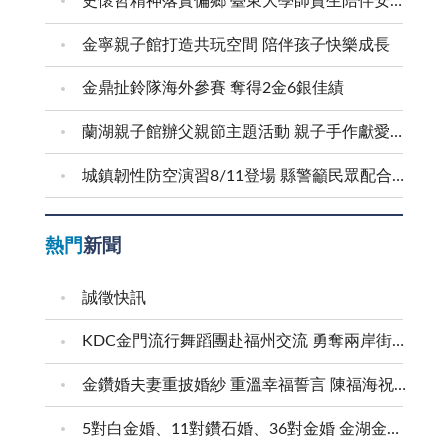
史懷哲精神落實偏鄉 臺東大學師資生陪伴安瀾學子成長
金寧親子館打造共玩空間 陪伴孩子快樂成長
金鼎扯鈴隊海外參賽 奪得2金6銀佳績
蘭湖親子館辦父親節主題活動 親子手作獻愛爸爸
城鎮韌性防空演習8/11登場 縣警籲民眾配合疏散避難
熱門
新聞
誠徵快訊
KDC金門流行舞蹈團赴福州交流 勇奪兩岸街舞賽三等獎
金鑽婚夫妻重披婚紗 重溫幸福誓言 陳福海祝福牽手半世紀 情深相守成典範
5對白金婚、11對鑽石婚、36對金婚 金湖金沙夫妻共享榮耀時刻 陳福海表揚金鑽婚夫妻 向半世紀相守家庭典範致敬