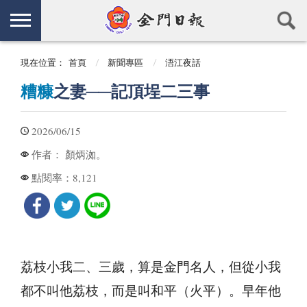
現在位置：
首頁
新聞專區
浯江夜話
糟糠
之妻──記頂埕二三事
2026/06/15
顏炳洳。
作者：
8,121
點閱率：
荔枝小我二、三歲，算是金門名人，但從小我
都不叫他荔枝，而是叫和平（火平）。早年他