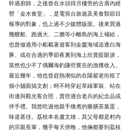
幹過廚師，之後曾在水頭得月樓旁的古厝內經
營「金水食堂」，是電視台旅遊及美食類節目
報導的對象，也上過不少媒體版面。後來買過
幾艘船、跑過大、二膽等小離島的海上補給，
也曾做過用小船載著遊客到金廈海域追逐白海
豚、或在合適的季節夜裏到海上欣賞藍眼淚，
當然也少不了偶爾海釣賺些實在的漁獲收入。
最近幾年，他也曾趕熱潮似的在陽翟老街租了
個小舖面搞文創；時不時穿起草綠軍裝、站在
街邊與觀光客合照，賣些適合老兵的紀念品或
伴手禮。我曾吃過他親手燉煮的藥膳茶葉蛋，
味道甚佳。荔枝本名盧文雄，其父母都是村內
的宗親長輩，幾乎每天傍晚，他倆都要到荔枝