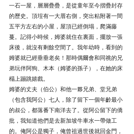
一石一屋，層層疊疊，是從童年至今摺疊封存
的歷史。頂埕有一大厝右側，突出粘附著一間
五平方左右的小屋，屋頂已經倒塌，爬滿藤
蔓。記得小時候，姆婆就住在裏面，擺放一張
床後，就沒有剩餘空間了。我年幼時，看到的
姆婆就已經垂垂老矣！那時偶爾會和同祧的兄
弟玩伴阿狗、木本（姆婆的孫子），在她的床
榻上蹦跳嬉戲。
姆婆的丈夫（伯公）和他一夥兄弟、堂兄弟
（包含我阿公）七人，除了留下一個年齡最小
的叔公，都落番下南洋去了。從阿公留下的僑
批，我知道他們是去新加坡牛車水一帶做工
的。俺阿公是獨子，俺曾祖過世後就回金門，