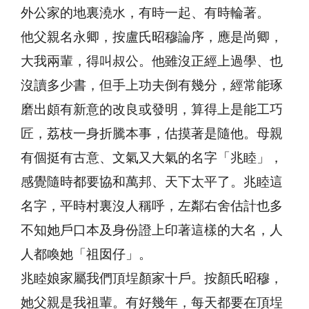
外公家的地裏澆水，有時一起、有時輪著。
他父親名永卿，按盧氏昭穆論序，應是尚卿，
大我兩輩，得叫叔公。他雖沒正經上過學、也
沒讀多少書，但手上功夫倒有幾分，經常能琢
磨出頗有新意的改良或發明，算得上是能工巧
匠，荔枝一身折騰本事，估摸著是隨他。母親
有個挺有古意、文氣又大氣的名字「兆睦」，
感覺隨時都要協和萬邦、天下太平了。兆睦這
名字，平時村裏沒人稱呼，左鄰右舍估計也多
不知她戶口本及身份證上印著這樣的大名，人
人都喚她「祖囡仔」。
兆睦娘家屬我們頂埕顏家十戶。按顏氏昭穆，
她父親是我祖輩。有好幾年，每天都要在頂埕