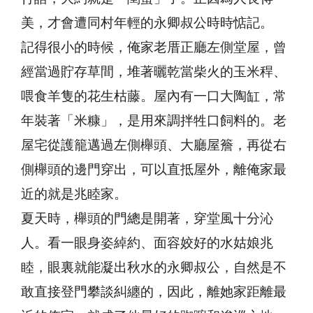
美，才會遭同村年輕的永卿叔公時時惦記。
記得很小的時候，俺家老厝正廳左側堂屋，曾
經當過貯存草間，堆著曬乾當柴火的玉米稈、
喂食羊隻的花生枯藤。屋內有一口大陶缸，常
年裝著「米糠」，是用來調拌牲口飼料的。老
屋宅從護籠邁過左側櫸頭、大廳屋簷，再從右
側櫸頭的邊門穿出，可以直抵屋外，離俺家最
近的就是兆睦家。
夏天時，櫸頭的門總是開著，穿堂風十分沁
人。看一眼身姿綽約、面容姣好的水姑娘兆
睦，眼裏就能凝出秋水的永卿叔公，自然是不
敢直接登門攀談糾纏的，因此，離她家距離最