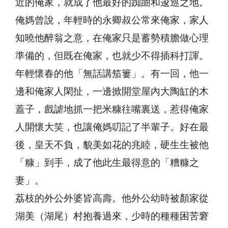
近的俺家，就成了他最好的踟躕和逡巡之地。
俺媽曾說，年輕時的永卿叔公常來俺家，家人
知曉他醉翁之意，在俺家只是蓄勢積膽做心理
準備的，但既在俺家，也就少不得插科打諢。
年輕懷春的他「無話講笳簍」。有一回，他一
邊和俺家人閑扯，一邊掀開堂屋內大陶缸的木
蓋子，戲謔地抓一把米糠往嘴裏送，惹得俺家
人開懷大笑，也讓俺媽叨記了半輩子。好在最
後，皇天不負，貌美如花的兆睦，硬生生被他
「糠」到手，成了他此生最得意的「糟糠之
妻」。
荔枝的外公外婆皆高壽。他外公幼時被顏家從
湖美（湖尾）村抱養過來，少時的種種困苦窘