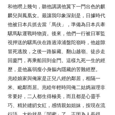
和他嘮上幾句，聽他講講他翼下一門出色的麒
麟兒與鳳凰女。最讓我印象深刻是，日據時代
他被日本兵抓去當「馬伕」，準備為日本兵牽
騾馬馱運戰時物資。後來，他們一行被日軍監
視押送的騾馬伕在路過漳浦盤陀嶺時，他趁隙
冒死逃脫，之後一路躲藏、翻山越嶺、徒步走
回廈門，再乘船回到金門。這樣九死一生的經
歷，是他羸弱瘦小身軀內隱藏的苦難經歷。
兆睦娘家與俺家是正兒八經的鄰居，相隔一
米、毗鄰而居。兆睦年輕時同俺二姑媽淑理非
常要好，二人都生得極美，而且都是心靈手
巧、精於縫紉女紅，感情親如姐妹，按現在流
行語，大約就是「閨蜜」了。正因為人長得