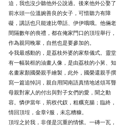
迫，我也沒少聽他外公說過。後來他外公娶了
前水頭一位溫婉善良的女子，可惜聽力有障
礙，講話也只能連比帶話、伊伊哦哦。他倆老
間隔數年的喪禮，都在俺家門口的頂埕舉行，
作為親同晚輩，自然也是要參加的。
令我最感動的，是荔枝外婆的家祭儀式。靈堂
有一幅裝框的油畫人像，是由荔枝的小舅、知
名畫家顏國榮親手繪製，此外，國榮還親手撰
寫一篇追悼詞，親自用閩南語真情地述頌耳聾
母親對家人的付出與對子女們的愛，聞之動
容。憐伊當年，荊杈代釵，粗糲充腸；臨終，
情回頂埕，金章服，未忘糟糠。
頂埕之於我，非僅是沉重的情愫。一磚一瓦，