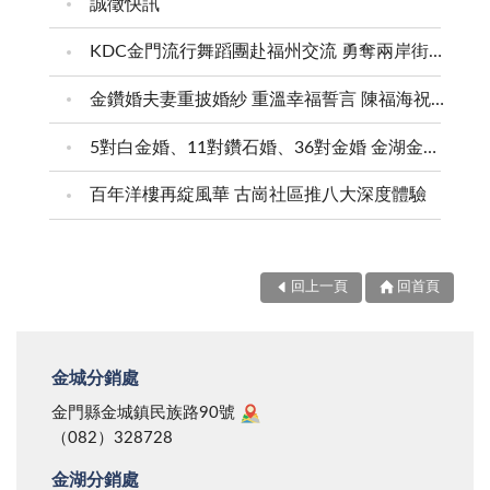
誠徵快訊
KDC金門流行舞蹈團赴福州交流 勇奪兩岸街舞賽三等獎
金鑽婚夫妻重披婚紗 重溫幸福誓言 陳福海祝福牽手半世紀 情深相守成典範
5對白金婚、11對鑽石婚、36對金婚 金湖金沙夫妻共享榮耀時刻 陳福海表揚金鑽婚夫妻 向半世紀相守家庭典範致敬
百年洋樓再綻風華 古崗社區推八大深度體驗
回上一頁
回首頁
金城分銷處
金門縣金城鎮民族路90號
（082）328728
金湖分銷處