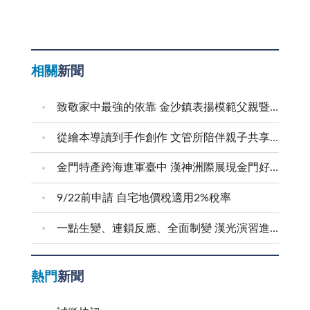
相關
新聞
致敬家中最強的依靠 金沙鎮表揚模範父親暨新好爸爸
從繪本導讀到手作創作 文管所陪伴親子共享溫馨時光
金門特產跨海進軍臺中 漢神洲際展現金門好滋味
9/22前申請 自宅地價稅適用2%稅率
一點生變、連鎖反應、全面制變 漢光演習進行防護射擊
熱門
新聞