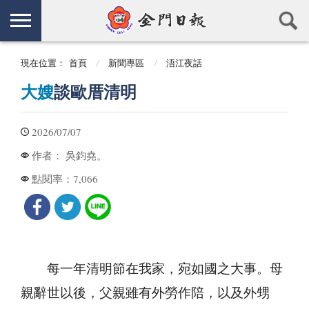
現在位置：
首頁
新聞專區
浯江夜話
大嫂
談歐厝清明
2026/07/07
吳鈞堯。
作者：
7,066
點閱率：
每一年清明節在我家，宛如國之大事。母
親辭世以後，父親雖有外勞作陪，以及外甥