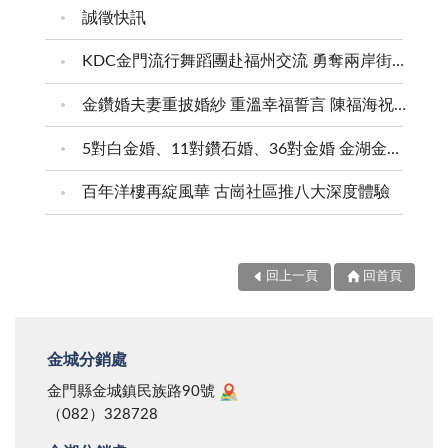
誠徵快訊
KDC金門流行舞蹈團赴福州交流 勇奪兩岸街舞賽三等獎
金鑽婚夫妻重披婚紗 重溫幸福誓言 陳福海祝福牽手半世紀 情深相守成典範
5對白金婚、11對鑽石婚、36對金婚 金湖金沙夫妻共享榮耀時刻 陳福海表揚金鑽婚夫妻 向半世紀相守家庭典範致敬
百年洋樓再綻風華 古崗社區推八大深度體驗
回上一頁
回首頁
金城分銷處
金門縣金城鎮民族路90號
（082）328728