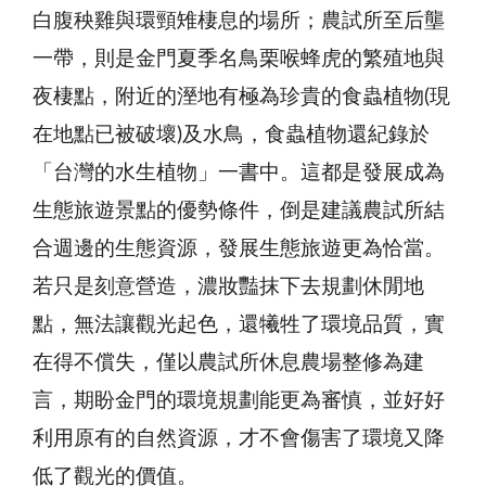
白腹秧雞與環頸雉棲息的場所；農試所至后壟
一帶，則是金門夏季名鳥栗喉蜂虎的繁殖地與
夜棲點，附近的溼地有極為珍貴的食蟲植物(現
在地點已被破壞)及水鳥，食蟲植物還紀錄於
「台灣的水生植物」一書中。這都是發展成為
生態旅遊景點的優勢條件，倒是建議農試所結
合週邊的生態資源，發展生態旅遊更為恰當。
若只是刻意營造，濃妝豔抹下去規劃休閒地
點，無法讓觀光起色，還犧牲了環境品質，實
在得不償失，僅以農試所休息農場整修為建
言，期盼金門的環境規劃能更為審慎，並好好
利用原有的自然資源，才不會傷害了環境又降
低了觀光的價值。