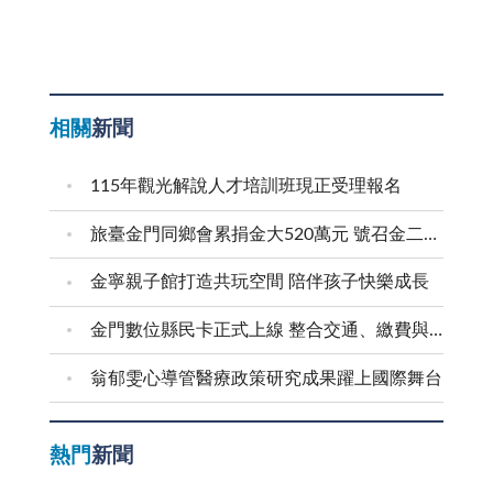
相關
新聞
115年觀光解說人才培訓班現正受理報名
旅臺金門同鄉會累捐金大520萬元 號召金二代金三代返鄉求學
金寧親子館打造共玩空間 陪伴孩子快樂成長
金門數位縣民卡正式上線 整合交通、繳費與生活服務 迎接在地智慧新生活
翁郁雯心導管醫療政策研究成果躍上國際舞台
熱門
新聞