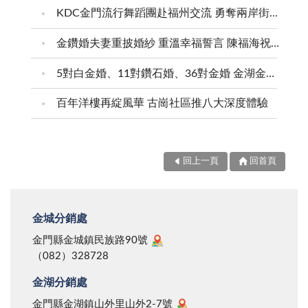
KDC金門流行舞蹈團赴福州交流 勇奪兩岸街舞賽三等獎
金鑽婚夫妻重披婚紗 重溫幸福誓言 陳福海祝福牽手半世紀 情深相守成典範
5對白金婚、11對鑽石婚、36對金婚 金湖金沙夫妻共享榮耀時刻 陳福海表揚金鑽婚夫妻 向半世紀相守家庭典範致敬
百年洋樓再綻風華 古崗社區推八大深度體驗
回上一頁
回首頁
金城分銷處
金門縣金城鎮民族路90號
（082）328728
金湖分銷處
金門縣金湖鎮山外里山外2-7號