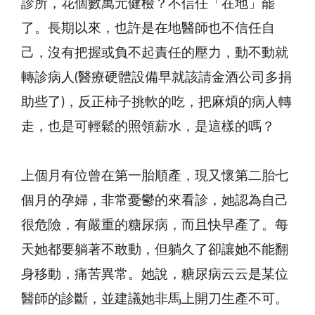
診所，花個數萬元健檢？不信任「在地」罷
了。長期以來，也許是在地醫師也不信任自
己，沒有把握或負不起責任的壓力，動不動就
轉診病人(醫療硬體設備早就該請金酒公司多捐
助些了)，反正柿子挑軟的吃，把麻煩的病人轉
走，也是可輕鬆的照領薪水，是這樣的嗎？
上個月有位曾在第一胎順產，現又懷第二胎七
個月的孕婦，非常憂鬱的來看診，她認為自己
很危險，有嚴重的糖尿病，而且快早產了。每
天她都要躺著不敢動，但躺久了卻讓她不能翻
身移動，痛苦異常。她說，糖尿病云云是某位
醫師的診斷，並建議她非馬上開刀生產不可。