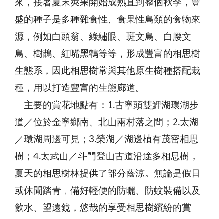
來，接著夏末莢果開始成熟直到整個秋季，豐
盛的種子是多種雜食性、食果性鳥類的食物來
源，例如白頭翁、綠繡眼、斑文鳥、白腰文
鳥、樹鵲、紅嘴黑鵯等等，形成豐富的相思樹
生態系，因此相思樹常與其他原生樹種搭配栽
種，用以打造豐富的生態廊道。
主要的賞花地點有：1.古寧頭雙鯉湖環湖步
道／位於金寧鄉南、北山兩村落之間；2.太湖
／環湖周邊可見；3.榮湖／湖邊植有茂密相思
樹；4.太武山／斗門登山古道沿途多相思樹，
夏天的相思樹林提供了部分蔭涼。無論是假日
或休閒踏青，備好輕便的防曬、防蚊裝備以及
飲水、望遠鏡，悠哉的享受相思樹繽紛的賞