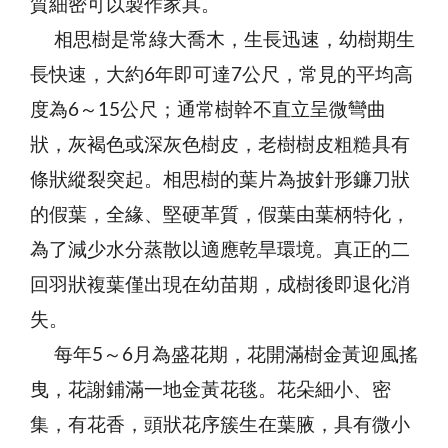
質細密可以製作家具。
相思樹是常綠大喬木，生長迅速，幼樹期生
長快速，大約6年即可達7公尺，常見的平均高
度為6～15公尺；通常樹幹不直立呈微彎曲
狀，灰褐色或深灰色樹皮，老樹樹皮粗糙具有
條狀縱裂突起。相思樹的葉片為披針形鐮刀狀
的假葉，全緣、堅硬革質，假葉由葉柄特化，
為了減少水分蒸散以適應乾旱環境。真正的二
回羽狀複葉僅出現在幼苗期，成樹後即退化消
失。
每年5～6月為盛花期，花開滿樹金黃迎風搖
曳，花謝鋪滿一地金黃花毯。花朵細小、密
集，有花香，頭狀花序簇生在葉腋，具有微小