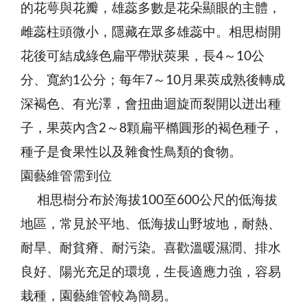
的花萼與花瓣，雄蕊多數是花朵顯眼的主體，
雌蕊柱頭微小，隱藏在眾多雄蕊中。相思樹開
花後可結成綠色扁平帶狀莢果，長4～10公
分、寬約1公分；每年7～10月果莢成熟後轉成
深褐色、有光澤，會扭曲迴旋而裂開以迸出種
子，果莢內含2～8顆扁平橢圓形的褐色種子，
種子是食果性以及雜食性鳥類的食物。
園藝維管需到位
相思樹分布於海拔100至600公尺的低海拔
地區，常見於平地、低海拔山野坡地，耐熱、
耐旱、耐貧瘠、耐污染。喜歡溫暖濕潤、排水
良好、陽光充足的環境，生長適應力強，容易
栽種，園藝維管較為簡易。