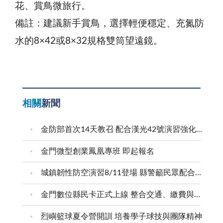
花、賞鳥微旅行。
備註：建議新手賞鳥，選擇輕便穩定、充氮防
水的8×42或8×32規格雙筒望遠鏡。
相關
新聞
金防部首次14天教召 配合漢光42號演習強化防衛戰力
金門微型創業鳳凰專班 即起報名
城鎮韌性防空演習8/11登場 縣警籲民眾配合疏散避難
金門數位縣民卡正式上線 整合交通、繳費與生活服務 迎接在地智慧新生活
烈嶼籃球夏令營開訓 培養學子球技與團隊精神