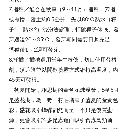
7.播種／適合在秋季（9～11月）播種，穴播
或撒播，覆土約0.5公分。先以80℃熱水（種
子1：熱水2）浸泡法處理，打破種子休眠。發
芽適溫20～35℃，發芽期間需要日照充足；
播種後1～2週可發芽。
8.扦插／插穗選用當年生枝條，切口使用發根
劑，須遮陰並以間歇噴霧方式維持高濕度，約
45天可發根。
初夏開始，相思樹的黃色花球爆發，5至6月
是盛花期，為山野、村莊增添了盛夏的金黃色
彩，盛花吸引蜂蝶翩然而至，不只是優質蜜
源，更會吸引許多昆蟲進而吸引食蟲鳥類前