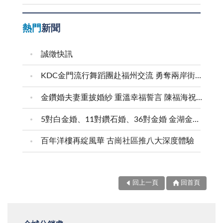
熱門
新聞
誠徵快訊
KDC金門流行舞蹈團赴福州交流 勇奪兩岸街舞賽三等獎
金鑽婚夫妻重披婚紗 重溫幸福誓言 陳福海祝福牽手半世紀 情深相守成典範
5對白金婚、11對鑽石婚、36對金婚 金湖金沙夫妻共享榮耀時刻 陳福海表揚金鑽婚夫妻 向半世紀相守家庭典範致敬
百年洋樓再綻風華 古崗社區推八大深度體驗
回上一頁
回首頁