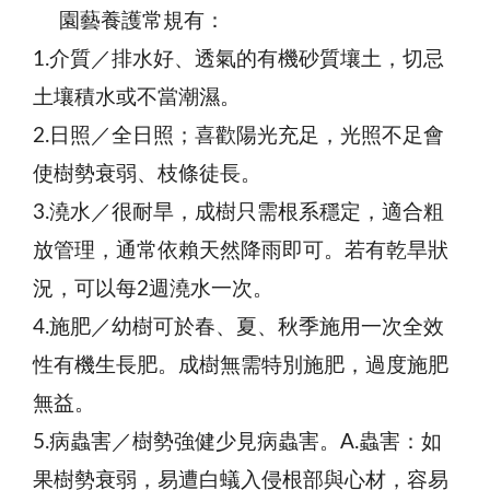
園藝養護常規有：
1.介質／排水好、透氣的有機砂質壤土，切忌
土壤積水或不當潮濕。
2.日照／全日照；喜歡陽光充足，光照不足會
使樹勢衰弱、枝條徒長。
3.澆水／很耐旱，成樹只需根系穩定，適合粗
放管理，通常依賴天然降雨即可。若有乾旱狀
況，可以每2週澆水一次。
4.施肥／幼樹可於春、夏、秋季施用一次全效
性有機生長肥。成樹無需特別施肥，過度施肥
無益。
5.病蟲害／樹勢強健少見病蟲害。A.蟲害：如
果樹勢衰弱，易遭白蟻入侵根部與心材，容易