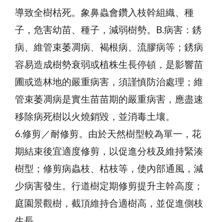
導致全樹枯死。象鼻蟲會鑽入枝幹組織、種
子，危害幼苗、種子，減弱樹勢。B.病害：銹
病、維管束萎凋病、褐根病、流膠病等；銹病
容易造成樹勢衰弱或植株生長停頓，是影響苗
圃或造林地的嚴重病害，須謹慎防治處理；維
管束萎凋病是實生苗苗期的嚴重病害，應盡速
移除病死樹以火燒銷毀，並消毒土壤。
6.修剪／耐修剪。由於天然樹型較為單一，花
期結束後宜適度修剪，以促進分枝及維持緊湊
樹型；修剪病蟲枝、枯枝等，使內部通風，減
少病害發生。行道樹定期修剪提升主幹高度；
庭園景觀樹，截頂維持合適樹高，並促進側枝
生長。