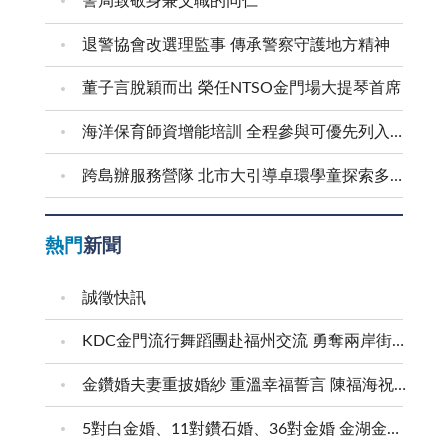
警局致敬身兼父職的同仁
退警協會改選理監事 傳承警察守護地方精神
董子言脫穎而出 榮任NTSO金門場大提琴首席
海洋保育師資增能培訓 全程參與可優先列入到校宣導講師
跨島辦服務營隊 北市大引導卓環學童探索多元能力
熱門
新聞
誠徵快訊
KDC金門流行舞蹈團赴福州交流 勇奪兩岸街舞賽三等獎
金鑽婚夫妻重披婚紗 重溫幸福誓言 陳福海祝福牽手半世紀 情深相守成典範
5對白金婚、11對鑽石婚、36對金婚 金湖金沙夫妻共享榮耀時刻 陳福海表揚金鑽婚夫妻 向半世紀相守家庭典範致敬