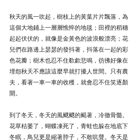
秋天的風一吹起，樹枝上的黃葉片片飄落，為
這個大地鋪上一層層憔悴的地毯；田裡的稻穗
起起伏伏的，就像是金黃色的波浪般漂亮；花
兒們在路邊上瑟瑟的發抖著，抖落在一起的彩
色花瓣；樹木也忍不住欷歔悲鳴，彷彿好像在
埋怨秋天不應該這麼早就打擾人世間。只有農
夫，看著一車一車的收穫，就會忍不住笑逐顏
開。
到了冬天，冬天的風颼颼的颳著，冷徹骨髓。
花草枯萎了，蝴蝶凍死了，青蛙也躲在地底下
冬眠，鳥兒更是縮著脖子，不敢吭聲。冬天是