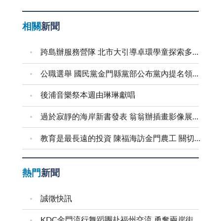
相關
新聞
跨島辦服務營隊 北市大引導卓環學童探索多元能力
公職選舉 國民黨金門縣黨部公布黨內提名領表、登記起迄日期
後浦音樂祭本週由琳琳獻唱
過於寂靜的海岸新書發表 翁翁辦插畫影像展和茶會
教育是最長遠的投資 陳福海訪金門農工 關切食安並盤點校園整建需求
熱門
新聞
誠徵快訊
KDC金門流行舞蹈團赴福州交流 勇奪兩岸街舞賽三等獎