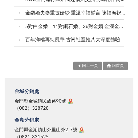
金鑽婚夫妻重披婚紗 重溫幸福誓言 陳福海祝福牽手半世紀 情深相守成典範
5對白金婚、11對鑽石婚、36對金婚 金湖金沙夫妻共享榮耀時刻 陳福海表揚金鑽婚夫妻 向半世紀相守家庭典範致敬
百年洋樓再綻風華 古崗社區推八大深度體驗
回上一頁
回首頁
金城分銷處
金門縣金城鎮民族路90號
（082）328728
金湖分銷處
金門縣金湖鎮山外里山外2-7號
（082）331525