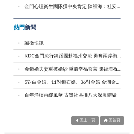
金門心理衛生團隊獲中央肯定 陳福海：社安網核心是「人」 持續守護鄉親心理健康
熱門
新聞
誠徵快訊
KDC金門流行舞蹈團赴福州交流 勇奪兩岸街舞賽三等獎
金鑽婚夫妻重披婚紗 重溫幸福誓言 陳福海祝福牽手半世紀 情深相守成典範
5對白金婚、11對鑽石婚、36對金婚 金湖金沙夫妻共享榮耀時刻 陳福海表揚金鑽婚夫妻 向半世紀相守家庭典範致敬
百年洋樓再綻風華 古崗社區推八大深度體驗
回上一頁
回首頁