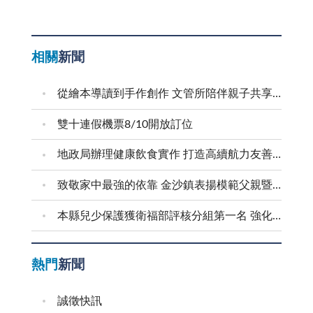
相關
新聞
從繪本導讀到手作創作 文管所陪伴親子共享溫馨時光
雙十連假機票8/10開放訂位
地政局辦理健康飲食實作 打造高續航力友善職場
致敬家中最強的依靠 金沙鎮表揚模範父親暨新好爸爸
本縣兒少保護獲衛福部評核分組第一名 強化預防與跨域合作 建構兒少安全成長環境
熱門
新聞
誠徵快訊