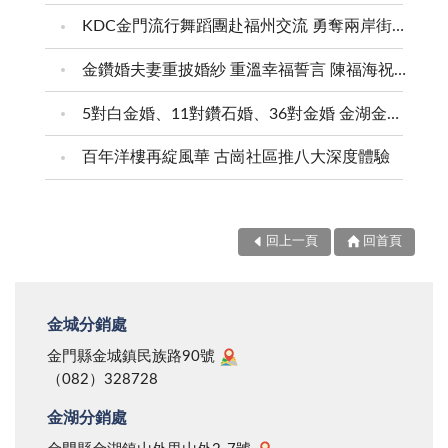
KDC金門流行舞蹈團赴福州交流 勇奪兩岸街舞賽三等獎
金鑽婚夫妻重披婚紗 重溫幸福誓言 陳福海祝福牽手半世紀 情深相守成典範
5對白金婚、11對鑽石婚、36對金婚 金湖金沙夫妻共享榮耀時刻 陳福海表揚金鑽婚夫妻 向半世紀相守家庭典範致敬
百年洋樓再綻風華 古崗社區推八大深度體驗
回上一頁
回首頁
金城分銷處
金門縣金城鎮民族路90號
（082）328728
金湖分銷處