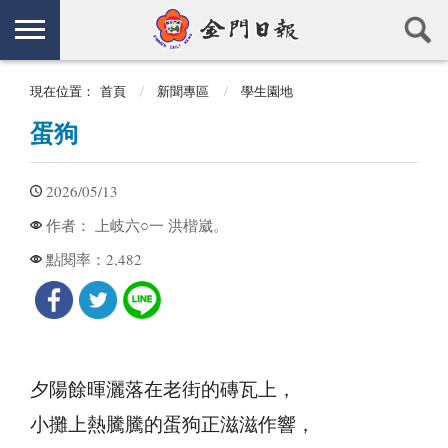
現在位置：
首頁
新聞專區
學生園地
蛋狗
2026/05/13
上岐六○一 洪楷崴。
作者：
2,482
點閱率：
夕陽餘暉灑落在老街的磚瓦上，
小攤上熱騰騰的蛋狗正滋滋作響，