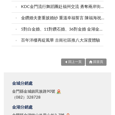
KDC金門流行舞蹈團赴福州交流 勇奪兩岸街舞賽三等獎
金鑽婚夫妻重披婚紗 重溫幸福誓言 陳福海祝福牽手半世紀 情深相守成典範
5對白金婚、11對鑽石婚、36對金婚 金湖金沙夫妻共享榮耀時刻 陳福海表揚金鑽婚夫妻 向半世紀相守家庭典範致敬
百年洋樓再綻風華 古崗社區推八大深度體驗
回上一頁
回首頁
金城分銷處
金門縣金城鎮民族路90號
（082）328728
金湖分銷處