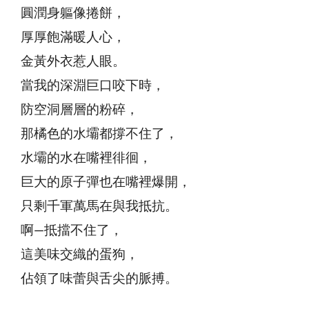
圓潤身軀像捲餅，
厚厚飽滿暖人心，
金黃外衣惹人眼。
當我的深淵巨口咬下時，
防空洞層層的粉碎，
那橘色的水壩都撐不住了，
水壩的水在嘴裡徘徊，
巨大的原子彈也在嘴裡爆開，
只剩千軍萬馬在與我抵抗。
啊—抵擋不住了，
這美味交織的蛋狗，
佔領了味蕾與舌尖的脈搏。