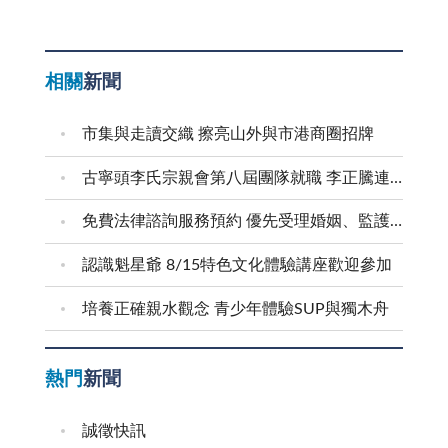
相關
新聞
市集與走讀交織 擦亮山外與市港商圈招牌
古寧頭李氏宗親會第八屆團隊就職 李正騰連任理事長
免費法律諮詢服務預約 優先受理婚姻、監護權、家暴等婦女議題
認識魁星爺 8/15特色文化體驗講座歡迎參加
培養正確親水觀念 青少年體驗SUP與獨木舟
熱門
新聞
誠徵快訊