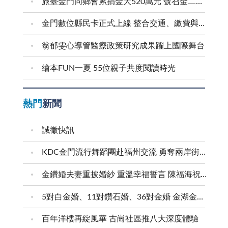
旅臺金門同鄉會累捐金大520萬元 號召金二代金三代返鄉求學
金門數位縣民卡正式上線 整合交通、繳費與生活服務 迎接在地智慧新生活
翁郁雯心導管醫療政策研究成果躍上國際舞台
繪本FUN一夏 55位親子共度閱讀時光
熱門
新聞
誠徵快訊
KDC金門流行舞蹈團赴福州交流 勇奪兩岸街舞賽三等獎
金鑽婚夫妻重披婚紗 重溫幸福誓言 陳福海祝福牽手半世紀 情深相守成典範
5對白金婚、11對鑽石婚、36對金婚 金湖金沙夫妻共享榮耀時刻 陳福海表揚金鑽婚夫妻 向半世紀相守家庭典範致敬
百年洋樓再綻風華 古崗社區推八大深度體驗