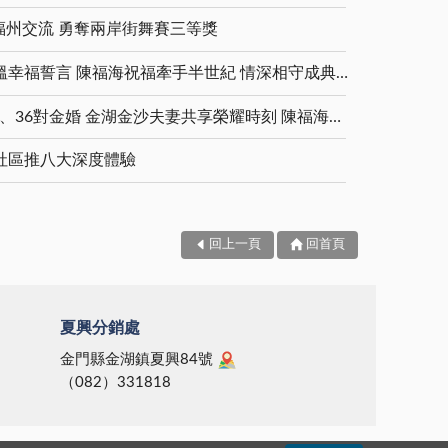
福州交流 勇奪兩岸街舞賽三等獎
金鑽婚夫妻重披婚紗 重溫幸福誓言 陳福海祝福牽手半世紀 情深相守成典範
5對白金婚、11對鑽石婚、36對金婚 金湖金沙夫妻共享榮耀時刻 陳福海表揚金鑽婚夫妻 向半世紀相守家庭典範致敬
社區推八大深度體驗
回上一頁
回首頁
夏興分銷處
金門縣金湖鎮夏興84號
（082）331818