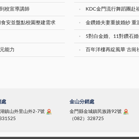
入到校宣導講師
KDC金門流行舞蹈團赴
切食安並盤點校園整建需求
多元能力
百年洋樓再綻風華 古崗
銷處
金山分銷處
湖鎮山外里山外2-7號
金門縣金城鎮民族路92號
331525
（082）328725