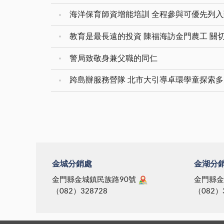
海洋保育師資增能培訓 全程參與可優先列
教育是最長遠的投資 陳福海訪金門農工 關
警局致敬身兼父職的同仁
跨島辦服務營隊 北市大引導卓環學童探索
金城分銷處
金湖分
金門縣金城鎮民族路90號
金門縣金
（082）328728
（082）