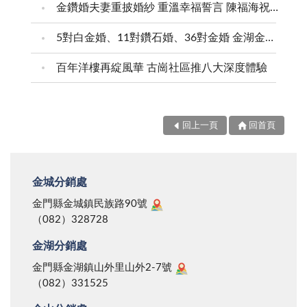
金鑽婚夫妻重披婚紗 重溫幸福誓言 陳福海祝福牽手半世紀 情深相守成典範
5對白金婚、11對鑽石婚、36對金婚 金湖金沙夫妻共享榮耀時刻 陳福海表揚金鑽婚夫妻 向半世紀相守家庭典範致敬
百年洋樓再綻風華 古崗社區推八大深度體驗
回上一頁
回首頁
金城分銷處
金門縣金城鎮民族路90號
（082）328728
金湖分銷處
金門縣金湖鎮山外里山外2-7號
（082）331525