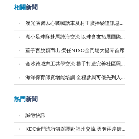
相關
新聞
漢光演習以心戰喊話車及村里廣播驗證訊息傳遞效能
湖小足球隊赴馬跨海交流 以球會友拓展國際視野
董子言脫穎而出 榮任NTSO金門場大提琴首席
金沙跨域志工共學交流 攜手打造完善社區照顧網絡
海洋保育師資增能培訓 全程參與可優先列入到校宣導講師
熱門
新聞
誠徵快訊
KDC金門流行舞蹈團赴福州交流 勇奪兩岸街舞賽三等獎