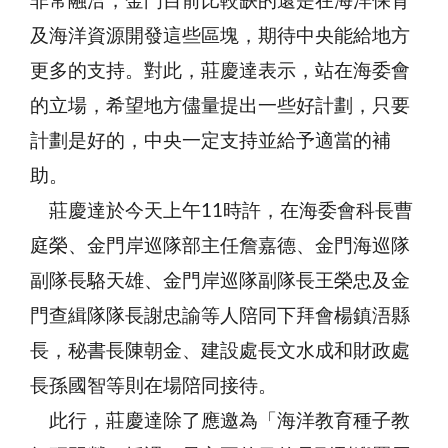
非常融洽，金門目前比較缺的還是在海洋保育
及海洋資源開發這些區塊，期待中央能給地方
更多的支持。對此，莊慶達表示，站在海委會
的立場，希望地方儘量提出一些好計劃，只要
計劃是好的，中央一定支持並給予適當的補
助。
莊慶達於今天上午11時許，在海委會科長曹
庭榮、金門岸巡隊部主任詹嘉德、金門海巡隊
副隊長駱天雄、金門岸巡隊副隊長王榮忠及金
門查緝隊隊長謝忠諭等人陪同下拜會楊鎮浯縣
長，秘書長陳朝金、建設處長文水成和財政處
長孫國智等則在場陪同接待。
此行，莊慶達除了應邀為「海洋教育種子教