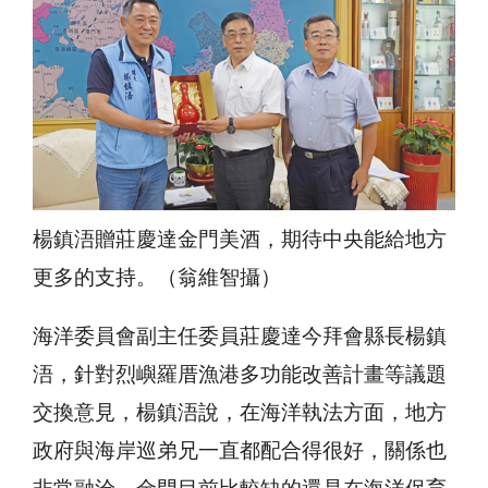
楊鎮浯贈莊慶達金門美酒，期待中央能給地方
更多的支持。（翁維智攝）
海洋委員會副主任委員莊慶達今拜會縣長楊鎮
浯，針對烈嶼羅厝漁港多功能改善計畫等議題
交換意見，楊鎮浯說，在海洋執法方面，地方
政府與海岸巡弟兄一直都配合得很好，關係也