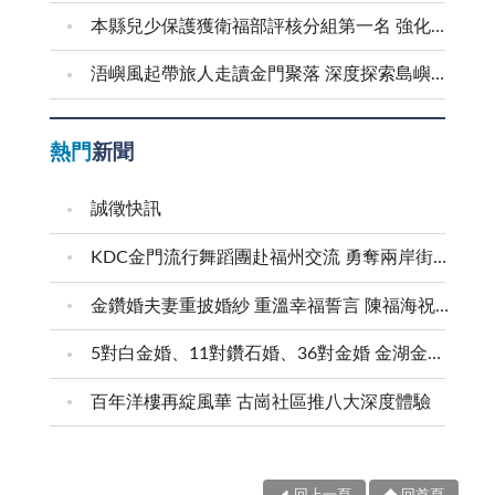
本縣兒少保護獲衛福部評核分組第一名 強化預防與跨域合作 建構兒少安全成長環境
浯嶼風起帶旅人走讀金門聚落 深度探索島嶼文化底蘊
熱門
新聞
誠徵快訊
KDC金門流行舞蹈團赴福州交流 勇奪兩岸街舞賽三等獎
金鑽婚夫妻重披婚紗 重溫幸福誓言 陳福海祝福牽手半世紀 情深相守成典範
5對白金婚、11對鑽石婚、36對金婚 金湖金沙夫妻共享榮耀時刻 陳福海表揚金鑽婚夫妻 向半世紀相守家庭典範致敬
百年洋樓再綻風華 古崗社區推八大深度體驗