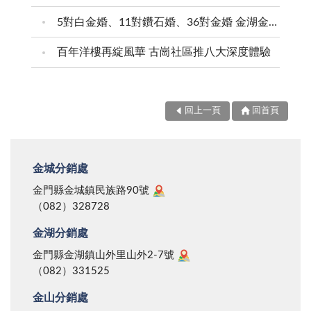
5對白金婚、11對鑽石婚、36對金婚 金湖金沙夫妻共享榮耀時刻 陳福海表揚金鑽婚夫妻 向半世紀相守家庭典範致敬
百年洋樓再綻風華 古崗社區推八大深度體驗
回上一頁
回首頁
金城分銷處
金門縣金城鎮民族路90號
（082）328728
金湖分銷處
金門縣金湖鎮山外里山外2-7號
（082）331525
金山分銷處