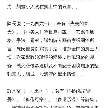
力，刻畫小人物在鄉土中的哀喜」。
陳長慶（一九四六─），著有《失去的春
天》、《小美人》等長篇小說，「其寫作風
格、手法、題材，誠如詩人藝術家張國治所
言：陳氏擅長以寫實手法，描寫金門的風土人
情，對家鄉政治環境的變遷，世風流俗的易
變，戰火悲傷命運以及不向悲苦困境屈服的堅
強意志，舖成一股濃濃的鄉土情懷」。
許水富（一九五○─），著有《叫醒私密痛
覺》、《孤傷可樂》、《多邊形溫》等詩集，