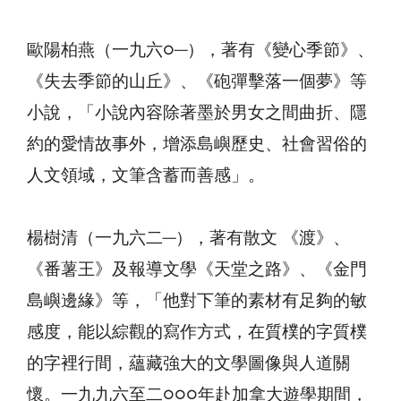
歐陽柏燕（一九六○─），著有《變心季節》、
《失去季節的山丘》、《砲彈擊落一個夢》等
小說，「小說內容除著墨於男女之間曲折、隱
約的愛情故事外，增添島嶼歷史、社會習俗的
人文領域，文筆含蓄而善感」。
楊樹清（一九六二─），著有散文 《渡》、
《番薯王》及報導文學《天堂之路》、《金門
島嶼邊緣》等，「他對下筆的素材有足夠的敏
感度，能以綜觀的寫作方式，在質樸的字質樸
的字裡行間，蘊藏強大的文學圖像與人道關
懷。一九九六至二○○○年赴加拿大遊學期間，