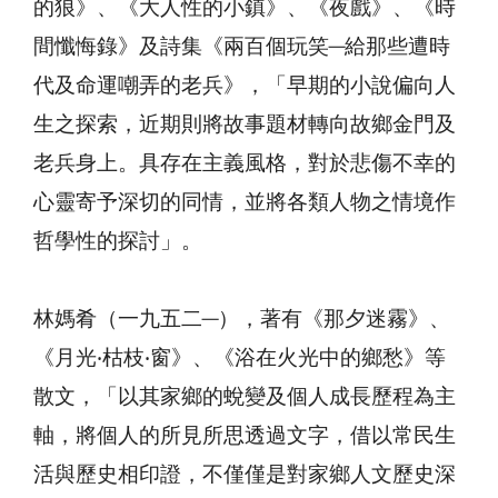
的狼》、《大人性的小鎮》、《夜戲》、《時
間懺悔錄》及詩集《兩百個玩笑─給那些遭時
代及命運嘲弄的老兵》，「早期的小說偏向人
生之探索，近期則將故事題材轉向故鄉金門及
老兵身上。具存在主義風格，對於悲傷不幸的
心靈寄予深切的同情，並將各類人物之情境作
哲學性的探討」。
林媽肴（一九五二─），著有《那夕迷霧》、
《月光‧枯枝‧窗》、《浴在火光中的鄉愁》等
散文，「以其家鄉的蛻變及個人成長歷程為主
軸，將個人的所見所思透過文字，借以常民生
活與歷史相印證，不僅僅是對家鄉人文歷史深