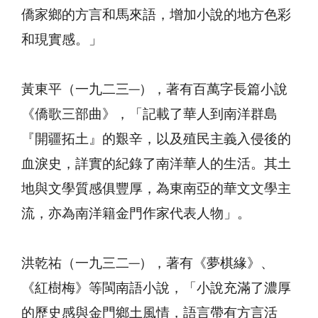
僑家鄉的方言和馬來語，增加小說的地方色彩
和現實感。」
黃東平（一九二三─），著有百萬字長篇小說
《僑歌三部曲》，「記載了華人到南洋群島
『開疆拓土』的艱辛，以及殖民主義入侵後的
血淚史，詳實的紀錄了南洋華人的生活。其土
地與文學質感俱豐厚，為東南亞的華文文學主
流，亦為南洋籍金門作家代表人物」。
洪乾祐（一九三二─），著有《夢棋緣》、
《紅樹梅》等閩南語小說，「小說充滿了濃厚
的歷史感與金門鄉土風情，語言帶有方言活