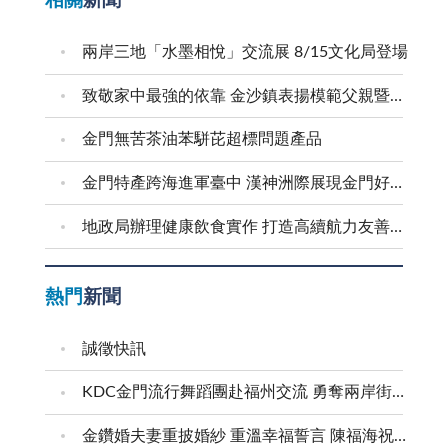
相關
新聞
兩岸三地「水墨相悅」交流展 8/15文化局登場
致敬家中最強的依靠 金沙鎮表揚模範父親暨新好爸爸
金門無苦茶油苯駢芘超標問題產品
金門特產跨海進軍臺中 漢神洲際展現金門好滋味
地政局辦理健康飲食實作 打造高續航力友善職場
熱門
新聞
誠徵快訊
KDC金門流行舞蹈團赴福州交流 勇奪兩岸街舞賽三等獎
金鑽婚夫妻重披婚紗 重溫幸福誓言 陳福海祝福牽手半世紀 情深相守成典範