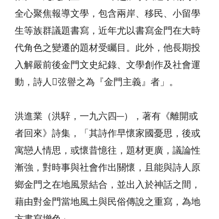
全心聚焦報導文學，包含兩岸、移民、小留學
生等族群議題書寫，近年尤以書寫金門在大時
代角色之變遷的題材受矚目。此外，他長期投
入解嚴前後金門文史紀錄、文學創作及社會運
動，詩人弦譽之為『金門主義』者」。
洪進業（洪騂，一九六四─），著有《離開或
者回來》詩集，「其詩作早懷家國憂思，後或
寓戀人情思，或懷昔憶往，題材更廣，議論性
漸強，對時事與社會作出關懷，且能與詩人原
鄉金門之在地風景結合，並出入於神話之間，
藉由對金門當地風土與民俗傳說之重寫，為地