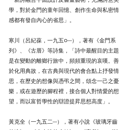
「新詩融合平面設計及書畫藝術，充滿詩意美
學，對於金門的童年回憶、創作生命與私密情
感都有發自內心的省思」。
寒川（呂紀葆，一九五○─），著有《金門系
列》、《古厝》等詩集，「詩中最醒目的主題
是在變動的離鄉行旅中，頻頻重現的哀嘆。善
於化用典故，在古典與現代的會合點上抒發情
思，在歷史的想像與憑弔之間，頌念一己之憂
樂，或在遊歷的腳程裡，接合個人對情愛的想
望，而以富哲學性的辯證提昇思想高度」。
黃克全（一九五二─），著有小說《玻璃牙齒