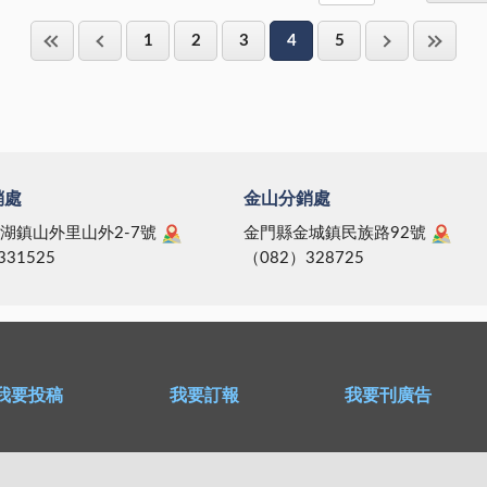
1
2
3
4
5
銷處
金山分銷處
湖鎮山外里山外2-7號
金門縣金城鎮民族路92號
331525
（082）328725
我要投稿
我要訂報
我要刊廣告