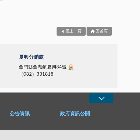
回上一頁
回首頁
夏興分銷處
金門縣金湖鎮夏興84號
（082）331818
公告資訊
政府資訊公開