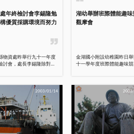
切，全面提升服務品質，對
是舉辦一場嘉年華會。 為慶
里所提建設事項，鎮公所將
祝司令部成立七十一週年，
處年終檢討會李錫隆勉
湖幼舉辦班際體能趣味
支持，考量建設之優先順
令余中將指導規劃下，本部
構優質採購環境而努力
觀摩會
結合鄉親之力量，共同為金
「官兵慶生餐會、後憲及婦
設來打拚。 檢討過
參訪、籃球桌球比賽、音樂
策勵來茲，金湖鎮公所年終
頒獎表揚」等多項活動，廣
檢討會於昨日上午十時，假
兵先進前輩及全省各縣市績
鎮公所三樓會議室召開，由
憲人員返部，除發揮「一脈
縣物資處昨舉行九十一年度
金湖國小附設幼稚園昨日舉
陳福海主持，秘書陳雲軒及
相傳、兩肩承擔責任」的精
檢討會，處長李錫隆除對該
十一學年度班際體能趣味競
各課室主管、主計、人事及
「一日憲兵、終身憲兵」意
仁在人力欠缺的狀況下，仍
摩會，計有幼稚班中班、大
里長、里幹事等人出席。會
外，也希望大家「肝膽共相
利完成各單位的洽辦案件，
朋友齊聚一堂，互相切磋與
依序進行各課室、部門進行
情義相扶持」，共同見證憲
上級長官的嘉勉外，並期勉
摩，藉以提倡幼兒體能活動
檢討報告，意見交換與工作
七十一年來長足的進步與發
仍秉持「馬上辦、簡便辦、
進幼兒身心健全發展，培養
2003/01/14
2003
，同時聽取里長所提實際問
並且策勵將來奮進努力的目
辦」的三辦精神，持續為建
發揮群體互動合作之團隊
研討未來工作方向，以作為
方向。 部慶大會由歷任離退
質的採購環境與功能而努
這項班際體能趣味觀摩賽
度努力推展的重點工作。
將領參觀隊史館揭開序幕，
討會
日下午二時假幼稚園活動場
陳福海首先感謝各位同仁
曾任第十二任司令的汪敬熙
昨日下午四時起在該處二樓
開，計分幼中、幼大各四班
作崗位上盡自己的責任，完
將、第十六任司令周仲南上
室召開，由處長李錫隆主
比賽觀摩，金湖國小校長陳
級交代的任務。同時要求幹
第十七任司令王若愚上將、
縣府秘書室主任李錫回、人
玉、幼稚園園長黃莉莉與各