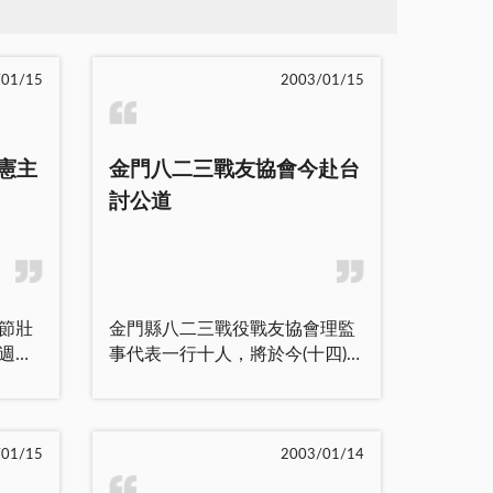
/01/15
2003/01/15
憲主
金門八二三戰友協會今赴台
討公道
節壯
金門縣八二三戰役戰友協會理監
週年
事代表一行十人，將於今(十四)日
中正堂
赴台，展開對立法院各黨團拜訪
規劃
活動。這個代表團成員是理事長
及餐
陳永財、常務監事陳良義、理事
成五
林媽端、洪振華、呂愛華、王振
/01/15
2003/01/14
區像
東、監事陳宗住、李賢準、顧問