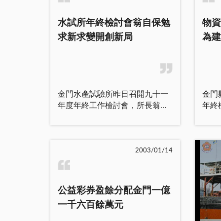
實際問題提出意見交換與工作協
要親
調。 鄉長林金量自上任以
於各
水試所年終檢討會翁自保勉
物資
來，戮力以赴，全心投入工作，
全力
求新求變開創新局
為建
期能提升發揮烈嶼精神，會中並
序，
以「烈嶼優先、鄉民第一」及
湖鎮建
「烈嶼鄉鄉標誌三個環」之精神
去，
｜「尊嚴、活力、希望」勉勵同
工作
仁，對於各項公共事務要用心，
金湖
金門水產試驗所昨日召開九十一
金門
發揮團結精神，全面提升服務品
鎮長
年度年終工作檢討會，所長翁自
年終
質，藉以強化行政組織功能。
公所
保期勉同仁體認水試所現階段擔
處同
林鄉長就各部門未來努力重點
各里
負之角色，掌握時代脈動，求新
能順
工作提出指示：九十二年度各項
中並
求變，開創新局；並以顧客為導
轉達
工作計畫執行，確實掌握計畫、
工作
向，主動研究發展創新，迎合社
員工
2003/01/14
目標及經費情況，並請主計員協
協調
會的需求。 水試所年終檢討
大家
助遵照辦理。有關同仁請假務必
題，
會於日昨假該所二樓會議室召
構優
依規定於事前請假核准才能離
新年
開，由所長翁自保主持，縣府人
力。 物資處這項年終檢
開，否則視同曠職。業務承辦人
鎮長
公益彩券盈餘分配金門一億
事室主任翁正義、課長翁志萍、
是於
要落實職務代理工作，如代理人
在工
一千六百餘萬元
建設局漁牧課長林志國列席指
會議
未依規定時，依律處罰。軍人公
成上
導，所內各課主管及員工出席與
持，