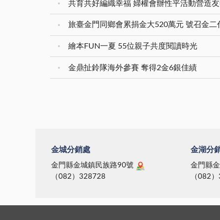
民健康保險以及各縣市政府積極
共育共好編織幸福 婦權會辦性平活動營造
技術，以掌握水試所的核心價值
勵全
用年
推動的各項社會福利措施的資
的方向。 ｜水試所未來應在
熱忱
園，
金，讓台灣更快邁向福利國家之
旅臺金門同鄉會累捐金大520萬元 號召金
既有的工作基礎上追求創意，創
上辦
工。 料羅里里長謝慶閣
林。 公益彩券十一月份之公
造組織現在與未來價值。做有意
理大
料羅
繪本FUN一夏 55位親子共度閱讀時光
益盈餘為新台幣二十點五六億餘
義的事，沒有結果或對社會或對
務精
車快
元，其中新台幣九點二五億餘元
未來沒有貢獻的業務，或是無效
的角
關代
金鼎扯鈴隊海外參賽 奪得2金6銀佳績
將提撥為國民年金之準備金，新
率，缺乏效能的工作不要做。人
提昇效
公園
台幣一點零三億餘元將作為中央
人要能掌握時代脈動，求新求
希望
維護
健康保險局供全民健康保險準備
變，開創新局；以顧客為導向，
是好
崗石
之用，而各縣市政府用作社會福
主動研究發展創新話題，並能迎
妥各
里里
利及慈善等公益基金則獲撥新台
合社會的需求。 ｜預算應兼
府所交
補助
幣十點二八億餘元。 十一月
顧編列的規劃與嚴謹的態度，及
任翁
縣府
份各縣市公益盈餘的分配，仍以
執行的用心與能力，尤其爭取中
於臨
果、
台北縣最高，計有新台幣一點六
金城分銷處
金湖分
央補助款不易，未來應妥善規劃
的規
效率
億餘元，其次是台北市為新台幣
預算，加強執行。 ｜為建構
法；
後，
金門縣金城鎮民族路90號
金門縣金
一點四億餘元，位居前五位的縣
水試所成為學習型組織，提升研
編制
新市
（082）328728
（082）
市還有桃園縣、高雄市與台中
發能力，深化人員素質，本年度
展及
路、
縣，分別為新台幣八千七百零一
每二個月應邀請專家學者，就選
將會
車輛
餘萬元、新台幣六千三百七十五
定主題辦理演講，應儘速完成主
理。 會中，該處也策訂
亂發
餘萬元及新台幣五千八百四十一
題選訂、講座聘請與時間安排，
年度