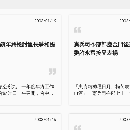
2003/01/15
2003
鎮年終檢討里長爭相提
憲兵司令部部慶金門後
委許永富接受表揚
鎮公所九十一年度年終工作
「忠貞精神曜日月、梅荷志
會於昨日上午召開，會中除
山河」，憲兵司令部七十一
部門提出檢討報告上次會議
部慶昨(十三)日假忠貞營區
情形，鎮長陳福海亦聽取各
熱鬧展開，一系列多元精心
長的意見交換與實際問題探
的參觀、比賽、觀摩、合影
同時勉勵同仁在新年度要發
會等活動，將慶祝大會襯托
2003/01/15
2003
隊精神，辦事要勤快、對人
彩繽紛、熱鬧非凡，整個營