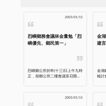
2003/01/15
烈嶼鄉務會議林金量勉「烈
金湖
嶼優先、鄉民第一」
建言
烈嶼鄉公所於昨(十三)日上午九時
金湖
正，假鄉公所二樓會議室召開九
檢討
十一年度年終工作檢討會暨第四
由各
次鄉務會議，由鄉長主持，秘書
執行
呂合成、各課主管、各村村長、
里里
各村幹事及各課室同仁與會，會
討。
2003/01/15
議中除了工作報告及檢討，並就
揮團