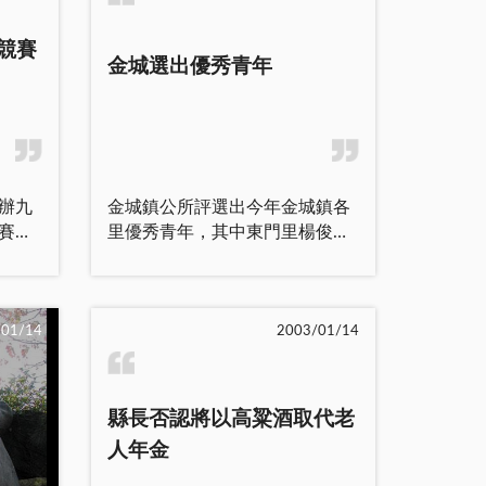
陳宗論、吳文言，均由理監事會
在司
推荐產生，此行之費用均自行負
競賽
藉
責，將代表金門籍八二三參戰榮
金城選出優秀青年
聯會
民分別拜訪總會長呂芳煙、立法
會、
院長王金平、民進黨、國民黨、
邀憲
親民黨、新黨及台聯黨，除要求
優後
個別舉行座談會發表心聲外；同
薪火
時並呈交陳情書，懇求對無法領
辦九
金城鎮公所評選出今年金城鎮各
神與
取就養金之金門籍八二三榮民，
賽觀
里優秀青年，其中東門里楊俊偉
義
請立法院給予合理待遇，並早日
班小
將代表該鎮參加全縣評選。
照、
將八二三榮民晚年生活照顧特別
觀
迎接青年節的到來，金城鎮公
兵這
條例，重新提院會討論表決，以
，增
所於日前召開金城鎮九十二年優
展，
維護榮民權益。 理事長陳永
幼生
秀青年評審會議，會議由鎮長蔡
/01/14
2003/01/14
標與
財表示，拜訪行程民進黨是由省
精神。
輝詩主持，評審委員鎮代會主席
府秘書長翁明志、委員陳滄江、
於昨
陳天成、金城警察所長林興財、
包括
國民黨是由前立委陳清寶、金門
展
金城鎮公所秘書黃耿銘、調解會
上
縣委會主委林國平、親民黨由主
縣長否認將以高粱酒取代老
進行
主席許志明等人出席。 金城
將、
委楊耀芸、新黨由立委吳成典全
人年金
麗
鎮九十二年優秀青年推荐經評選
第十
程陪同，以上長官不但誠懇接受
幼稚
委員評審結果，由東門里楊俊