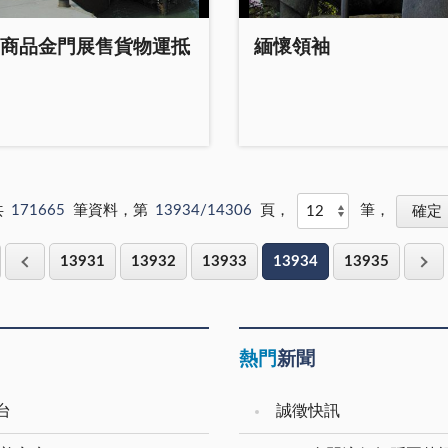
有領導能力，對基層員工才
八任司令曹文生上將及現任
主任翁正義列席，該處全體
班導師均在場為學生加油，
生作用，以利鎮務之推動。
司令部楊雨村中將等多位將
出席與會，會中，首先進行
家長也前往觀賞，瞭解自己
商品金門展售貨物運抵
緬懷領袖
勉同仁在新年度要發揮團隊
以及曾服役憲兵軍種的監察
門檢討報告及意見交換，繼
的學習表現，小朋友盡情歡
神，使公所各項政務能順利
郭石吉、立委饒穎奇，現任
加人員進行實際問題與建
場面活潑熱鬧。 昨日的遊戲
，全面提升服務品質，繼續
後憲聯誼會長陳根德等四百
書室
活動包括有同心協力，遊戲
為民服務之工作。陳福海指
貴賓，也都「回娘家」出席
李錫回對於物資處在轉型為
為兩人同心協力，各拉報紙
地方各項建設，鎮公所將列
盛會，大家難得聚在一起，
中心之公務單位時，同仁積
端，將乒乓球運送繞過障礙
點工作，經由會勘，列管同
面，袍澤之情聊個不停，熱
習與用心，將採購業務辦得
返回終點。傳承係穿戴烏龜
合，考量各里建設優先順
動的情形，為冷冽的寒冬，
稱許，實屬難得。 李錫
前攀爬，碰到障礙物折返，
以里民之意見為意見，並整
一股濃得化不開的溫馨。 典
共
171665
筆資料，第
13934/14306
頁，
筆，
，採購業務一步也不能出
另一人。滾輪大賽的玩法為
親力量共同為金湖鎮的建設
禮一開始，首先邀請在三十
必須戰戰兢兢，馬虎不得，
一次，以竹筷推保特瓶至終
長陳福海也聽取
曾任憲兵司令的汪敬煦上將
13931
13932
13933
13934
13935
望物資處在經費許可下應持
折返回；以竹棒與保特瓶當
長為里建設所提的建言，包
詞，老司令對憲兵近年來拱
理全縣各單位採購人員講
力棒。最後一項遊戲為踩高
長蔡顯明建
樞安全、致力維護軍紀、協
並鼓勵員工受訓熟稔本職學
由參賽小朋友每人一次，踩
徑路口設公車招呼站牌以利
會治安的優異表現表示高度
讓採購業務推展更為順利。
至終點，折返回。每人以踩
行的方便。瓊林出海口增設
定，他並勉勵在場官兵，憲
熱門
新聞
時對於近一年來，物資處在
當作接力。 在這項觀摩活動
方便蚵民出入，增加里民晚
忠貞的鐵衛勁旅，是「民眾
青黃不接的嚴峻狀況下，仍
中，小朋友們藉著幼兒體能
閒遊憩的景點。瓊林街道設
褓、軍伍之師」，具有光榮
下很好的工作績效，表示肯
動，促進幼兒身心發展，整
台
誠徵快訊
示牌，禁止十五噸車輛出
統，期望每位官兵都能持續
 處長李錫隆也勉
動偶而也有小朋友「凸錘」
以維行人安全及增加道路使
「做硬漢、挑重擔」的精神