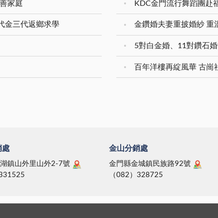
友善家庭
KDC金門流行舞蹈團赴
體同仁賡續保持既有的工作
在場老師、家長感到緊張，
限。瓊林保護廟前設立公
「走路找難路走，挑擔揀重
與精神，發揮「工作態度馬
整個活動帶來歡樂氣氛，成
因先與地主協調同意後再施
挑；為學硬漢而來，為作硬
二代金三代返鄉求學
、作業流程簡便辦、業務處
到寓教於樂之目的。
提出
去」，這番話不僅說明了憲
家辦」的共識，以卓越的服
圓環至料羅碼頭應禁止砂石
貞職守的特性，也明確地道
神持續扮演關鍵「守門員」
速行駛，以利行車安全。有
兵未來努力的方向。 在頒獎
色，建構優質的採購環境，
天巡狩廟之土地將整修為小
過程中，分由前輩郭石吉、
百年洋樓再綻風華 古崗
率與功能。 他同時也
，希望做好工程品質，安全
奇及現任全國後憲聯誼會長
同仁了解「快速的服務，才
。對於破損之路面，希望花
德等人，以「學長」身分擔
的服務」的道理。快速的辦
廠加強維修管理。 溪湖
獎人，表揚現役的績優學弟
機關單位委辦案件，完成縣
長呂光河建議有關環境美化
是「一代一棒薪火傳承」，
付之任務。 人事室主
豬牛舍拆除整建之補償費及
下獎項的那一刻，彷彿就代
正義則對於該處同仁反映關
所辦的永續就業工作其效
要重新出發的深刻期許。不
時人員受訓不能支領差旅費
工作態度都值得提出檢討其
老將、不論是新秀，在中正
銷處
金山分銷處
定，提出了適法的折衷辦
。夏興處產業道路工程落
「團結、凝聚、鞏固」的氣
他也對於員工提出希望增加
希望承包商能檢討改進。
染下，任誰也會感動「和平
湖鎮山外里山外2-7號
金門縣金城鎮民族路92號
內員額，以因應採購業務推
里里長楊應祥提出復興
敢、廉潔、慧敏」的憲兵信
331525
（082）328725
避免人力危機的建議，表示
中正路巷建議增設路障禁止
敬公司令的殷切期許、後憲
帶回研究，有需要會儘速處
進入。復興、中正路水溝髒
的褒揚忠貞，乃至現任司令
了新
出惡臭，請鎮公所派人清
極鼓勵，都是我們惕厲奮發
的工作目標與方向，分別