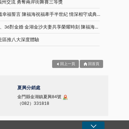
預算決議案，各部門在一個月內
福州交流 勇奪兩岸街舞賽三等獎
卻為
粹，並經常贊助藝術各項藝文活
擔
十五年來台澎金馬進步繁榮、民
應做一個檢討。預算被刪或被保
功達
動，對文化傳承注入一股新的活
漢而
主自由之根基，更加鞏固，金門
留部分，看有無因應的方式希望
金鑽婚夫妻重披婚紗 重溫幸福誓言 陳福海祝福牽手半世紀 情深相守成典範
力；熱心社會公益活動，對里鄰
兵忠
民防隊，功不可沒。 民國八
能在元月二十四日之前，就如何
間如有清寒者，均能主動予以濟
出憲
十八年元月承蒙立法院立委支
5對白金婚、11對鑽石婚、36對金婚 金湖金沙夫妻共享榮耀時刻 陳福海表揚金鑽婚夫妻 向半世紀相守家庭典範致敬
溝通甚至是否有必要爭取覆議，
助解困；經營五金行事業，由於
持，參與八二三戰役之金門民防
大家作個評估，如需提復議案一
平日生意來往，價格公道，童叟
饒穎
隊，方取得榮民證，參戰之民防
社區推八大深度體驗
定要有把握，才提出，被刪除、
無欺，深獲鄰里好評，榮獲九十
陳根
隊，如今最年輕的已屆六十大
保留部分，了解支持的程度才決
一年商人節模範商人，實至名
任頒
壽，死者已矣，生者白髮蒼蒼，
定是否提出復議案。 對於工
歸；參加義警、消，平日若有狀
，又
有如日落西山，來生不多。而歷
務局局長陳家欣提出工務局搬至
況發生，均能放下手頭上工作，
在接
年以來，能享受榮民就養待遇
回上一頁
回首頁
原地政局辦公室，各項工作大致
加入支援任務，深受工作同仁敬
表著
者，寥若晨星，有貧富差別，實
就緒，今日即可恢復正常作業，
重。
論是
欠公允。民國八十九年，關心八
縣長李炷烽表示肯定，希望服務
堂
二三榮民的立委人士提出：「八
不間斷、不打烊，服務品質相對
夏興分銷處
氛浸
二三榮民晚年生活照顧特別條例
提高。 關於二○○四年世界島
、勇
法案」，雖經壹佰多位立法委員
金門縣金湖鎮夏興84號
嶼會議，台灣大學已成立工作小
念，
共同連署送進立法院，僅一讀通
（082）331818
組，預備在二月中到縣府來，希
貴賓
過，就被列入「錢坑法案」，在
望地區有相對應機制及協調單位
的積
立法院已成泡沫法案。之後由於
配合，李炷烽指示觀光局在過年
、戮
立委改選，這個法案已消失無
後召開籌備會，先召開研討會提