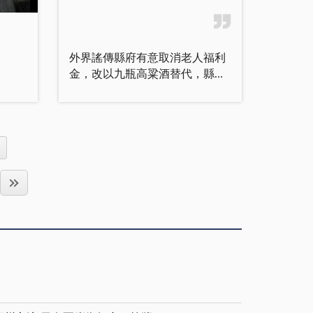
聯勤
引導接見，並事先已和各所屬黨
學生
偉、南門里許安祺、北門里陳世
領，
團均已妥善安排，陳理事長表
子女
耀、西門里黃中柱、賢庵里盧敬
委員
示：由於各界熱誠的支持，該會
樂，
恆、金水里謝鑫培、古城里鄭俊
全國
深感榮幸，並表示十二萬分的感
外界謠傳縣府有意取消老人福利
其、珠沙里吳侯偉當選優秀青
餘位
謝。 理事長說，這次拜訪，
金，改以九瓶高粱酒替代，縣長
規則
年，其中東門里楊俊偉將代表金
這場
係表達金門籍民防隊，於民國四
李炷烽昨日在縣府主管會報中嚴
的一
城鎮參加全縣評選，其餘七位將
見了
十七年八月二十三日奉令參戰，
正駁斥是子虛烏有的事，希望民
物折
於青年節由鎮公所表揚。 鎮
絡互
男性十六歲至五十歲、女性十六
眾不要受有心人士的誤導。
墊向
公所指出，楊俊偉現年二十六
帶來
歲至三十五歲，無一倖免總動員
金門縣政府主管會報昨日上午
傳給
歲，為金城鎮建豐五金行負責
投入戰場，包括挖戰壕、架鐵絲
八時十分舉行，由縣長李炷烽主
每人
人，平日待人客氣，個性隨和熱
年前
網、包紮救護、抬傷患、碼頭搶
持，副縣長楊忠全、主任秘書翁
點，
誠，深受時下年青人尊敬；其生
致
灘搬運物資、維護通信暢通、運
廷為，縣府參議及縣府內、府外
作接
活純樸節儉，父親前年因病逝
衛中
補離島物資彈藥、搶救空降物
各一級主管與會。 在聽取計
蹺，
世，與母親撐起事業，在穩定中
力社
品：：都是八二三戰役中民防隊
畫室報告上次主管會報主席結論
高蹺
經營求成長，如今事業有成；投
肯
任務，在這四十四天猛烈彈火攻
暨指示事項後，縣長李炷烽指
高蹺
身社區工作，為社區進步繁榮，
兵是
擊下，民防隊全體人員，冒死奮
出，九十一年施政要項要做適當
奉獻心力，不遺餘力；致力民俗
之
戰，前仆後繼，犧牲奉獻，吃自
檢討，包括預算的執行，也要做
活
改良，革除不良風俗習性，貢獻
傳
己、穿自己。陣亡之男女隊員合
一個評估，績效數字力求精確。
個活
良多，勸導鄰里不浪費舖張；維
秉持
計三十三位，重輕傷無法計算，
而第二次議會定期會審核通過之
，讓
護中華固有文化，發揚文化精
，
最後才贏得這場勝利，奠定了四