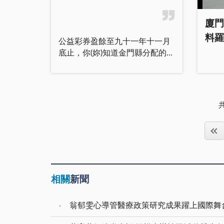
墓臨時僱工薪資發放，雖由本鄉
部要
會。 會中曾依序進行各部門
事室
代發改為直接撥款，但仍請本於
能產
檢討報告，及意見交換與工作協
幹部
廈門
職責予以協助。請全體同仁確實
更期
調與實際問題檢討。 翁自保
各部
遵守公務保密，如有涉及業務工
之精
料羅
公益彩券盈餘至九十一年十一月
所長也提出二十六項未來工作重
由參
作事項，應守口如瓶，避免不必
推動
底止，你(妳)知道金門縣分配的社
點與同仁共勉，期許全力以赴，
議。 在會議中，縣府秘
要之困擾發生。本鄉毛豬飼養戶
做好
會福利經費有多少嗎？答案是一
其大略為： ｜體察外在環境
主任
未能適時配合預防注射問題，請
出，
億一千六百四十萬六千二百二十
的變動，水試所的以往的使命已
採購
建設課排定時間擇期召開說明宣
入重
元。 公益彩券盈餘至九十一
不符時代的需求，尤其政府在高
極學
導會議，並請各村長及本所同仁
步配
年十一月底止，共挹注金門縣社
倡企業型政府，推動以顧客為導
大家
代為轉知。承辦業務課室同仁要
序，
會福利經費為一億一千六百四十
向的服務型政府之際，政府的目
回說
熟悉法令，並針對各項缺失積極
合鄉
萬六千二百二十元。公益彩券發
的，在為民服務，以民為念，提
錯，
改善。
來打拚。 鎮
行機構台北銀行宣布，公益彩券
供一個生理與心理舒適的生活條
他希
各里
所創造的公益盈餘累計至十一月
件與環境。以此推演水試所的任
續辦
括有： 瓊林里里
份止，共為新台幣二百七十五億
務與使命，在於為金門未來的漁
習，
議小
六百八十五萬四千一百二十二元
業發展，建立基礎科學資訊，指
能，
里民
相關
新聞
整，已突破二百七十五億元大
引並輔導漁民邁向更佳的漁業經
他同
路燈
關，距十月份公益盈餘破二百五
營坦途，有效藏富於民。同仁應
人手
間休
十億僅短短一個月的時間。這筆
扮演知識的創造者，引導金門漁
能創
翁郁雯心導管醫療政策研究成果躍上國際舞
置標
盈餘將有效地充實國民年金、全
業技術的前鋒，提供漁民訊息與
定與嘉許。
入，