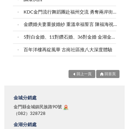
KDC金門流行舞蹈團赴福州交流 勇奪兩岸街舞賽三等獎
金鑽婚夫妻重披婚紗 重溫幸福誓言 陳福海祝福牽手半世紀 情深相守成典範
5對白金婚、11對鑽石婚、36對金婚 金湖金沙夫妻共享榮耀時刻 陳福海表揚金鑽婚夫妻 向半世紀相守家庭典範致敬
百年洋樓再綻風華 古崗社區推八大深度體驗
回上一頁
回首頁
金城分銷處
金門縣金城鎮民族路90號
（082）328728
金湖分銷處