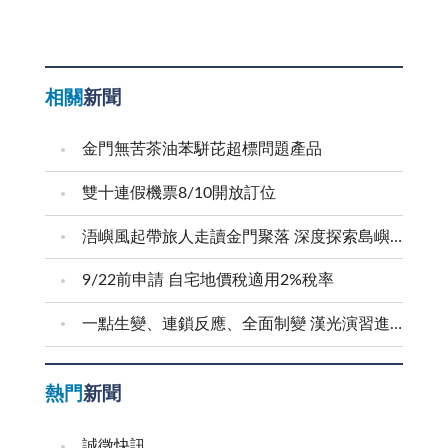
相關
新聞
金門無苦茶油苯駢芘超標問題產品
雙十連假機票8/10開放訂位
浯嶼風起帶旅人走讀金門聚落 深度探索島嶼文化底蘊
9/22前申請 自宅地價稅適用2%稅率
一點生變、連鎖反應、全面制變 漢光演習進行防護射擊
熱門
新聞
誠徵快訊