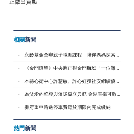
正做出貢獻。
相關
新聞
永齡基金會辦親子職涯課程 陪伴媽媽探索自我
《金門瞭望》中央應正視金門航班「一位難求」問題
本縣心衛中心許慧敏、許心虹獲社安網績優表揚
為父愛的堅毅與溫暖樹立典範 金湖表揚可敬的父親
縣府重申路邊停車費應於期限內完成繳納
熱門
新聞