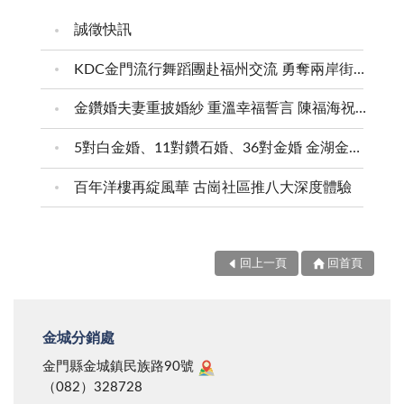
誠徵快訊
KDC金門流行舞蹈團赴福州交流 勇奪兩岸街舞賽三等獎
金鑽婚夫妻重披婚紗 重溫幸福誓言 陳福海祝福牽手半世紀 情深相守成典範
5對白金婚、11對鑽石婚、36對金婚 金湖金沙夫妻共享榮耀時刻 陳福海表揚金鑽婚夫妻 向半世紀相守家庭典範致敬
百年洋樓再綻風華 古崗社區推八大深度體驗
回上一頁
回首頁
金城分銷處
金門縣金城鎮民族路90號
（082）328728