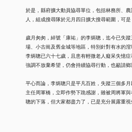
於是，縣府擴大動員協尋單位，包括林務所、農
人，組成搜尋隊於元月四日擴大搜尋範圍，可是
歲月匆匆，綽號「康祐」的李炳聰，迄今已失蹤
場、小古崗及舊金城等地區，特別針對有水的漥
李炳聰已六十七歲，且患有輕微老人癡呆失憶症
強調不放棄希望，仍會持續協尋行動，也籲請鄉
平心而論，李炳聰只是平凡百姓，失蹤三個多月
主任周軍橋，立即作勢下跪感謝，雖被周將軍與
聰的下落，但大家都盡力了，已是充分展露重視