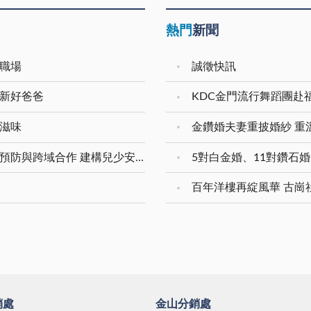
熱門
新聞
善職場
誠徵快訊
暨新好爸爸
KDC金門流行舞蹈團赴
好滋味
本縣兒少保護獲衛福部評核分組第一名 強化預防與跨域合作 建構兒少安全成長環境
百年洋樓再綻風華 古崗
銷處
金山分銷處