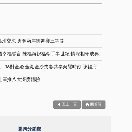
福州交流 勇奪兩岸街舞賽三等獎
金鑽婚夫妻重披婚紗 重溫幸福誓言 陳福海祝福牽手半世紀 情深相守成典範
5對白金婚、11對鑽石婚、36對金婚 金湖金沙夫妻共享榮耀時刻 陳福海表揚金鑽婚夫妻 向半世紀相守家庭典範致敬
社區推八大深度體驗
回上一頁
回首頁
夏興分銷處