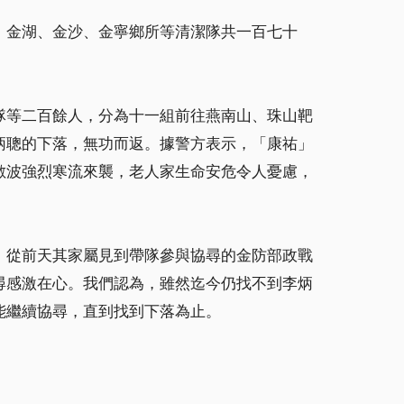
、金湖、金沙、金寧鄉所等清潔隊共一百七十
隊等二百餘人，分為十一組前往燕南山、珠山靶
炳聰的下落，無功而返。據警方表示，「康祐」
數波強烈寒流來襲，老人家生命安危令人憂慮，
，從前天其家屬見到帶隊參與協尋的金防部政戰
尋感激在心。我們認為，雖然迄今仍找不到李炳
能繼續協尋，直到找到下落為止。