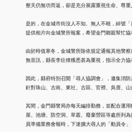
整天仍無功而返，卻是充分展露重視生命、尊重
是的，在金城市街沒人不知、無人不曉，綽號「
提供相片向金城警所報案，希望金門鄉親幫忙協
由於時值寒冬，金城警所除依規定通報其他警察
無音訊，縣長李炷烽獲悉甚為重視，指示全力協
因此，縣府特別召開「尋人協調會」，邀集消防
針對珠山、古崗、東社、古區、官裡、吳厝、山
其間，金門縣警局亦每天編排勤務，並配合運用
屋、池塘、防空洞、草叢、廢棄營區等處所列為
員準備業務會報時，下達擴大尋人的「動員令」