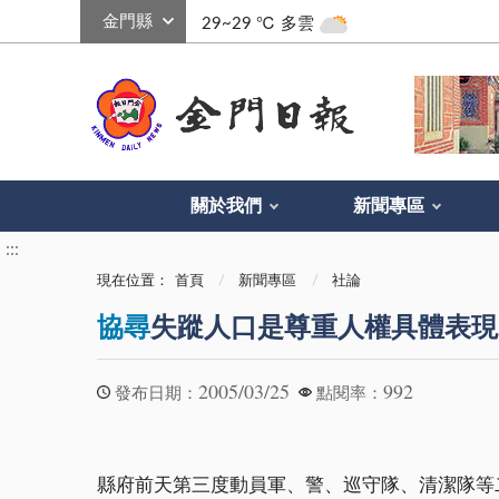
:::
29~29 ℃
多雲
關於我們
新聞專區
:::
現在位置：
首頁
新聞專區
社論
協尋
失蹤人口是尊重人權具體表現
2005/03/25
992
發布日期：
點閱率：
縣府前天第三度動員軍、警、巡守隊、清潔隊等