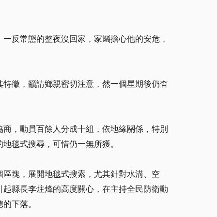
，一反常態的整夜沒回家，家屬擔心他的安危，
其特徵，籲請鄉親密切注意，然一個星期後仍杳
協商，動員百餘人分成十組，依地緣關係，特別
的地毯式搜尋，可惜仍一無所獲。
個區塊，展開地毯式搜索，尤其針對水溝、空
引起縣長李炷烽的高度關心，在主持全民防衛動
聰的下落。