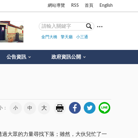
網站導覽
RSS
首頁
English
金門大橋
擎天廳
小三通
公告資訊
政府資訊公開
大
小
中
小：
透過大眾的力量尋找下落；雖然，大伙兒忙了一