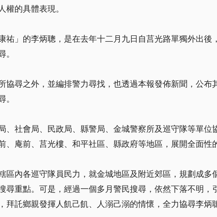
人權的具體表現。
康祐」的李炳聰，是在去年十二月九日自莒光路單獨外出後
尋。
所協尋之外，並編排警力尋找，也透過本報發佈新聞，公布
尋。
局、社會局、民政局、縣警局、金城警察所及巡守隊等單位
前、庵前、莒光樓、和平社區、縣政府等地區，展開全面性
轄區內各巡守隊員民力，就金城地區及附近郊區，規劃成多
搜尋重點。可是，經過一個多月警民搜尋，依然下落不明，
，拜託鄉親發揮人飢己飢、人溺己溺的情懷，全力協尋李炳