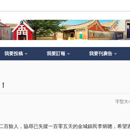
我要投稿
我要訂報
我要刊廣告
！
字型大
二百餘人，協尋已失蹤一百零五天的金城鎮民李炳聰，希望