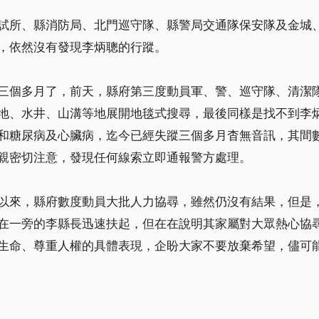
試所、縣消防局、北門巡守隊、縣警局交通隊保安隊及金城
，依然沒有發現李炳聰的行蹤。
三個多月了，前天，縣府第三度動員軍、警、巡守隊、清潔
地、水井、山溝等地展開地毯式搜尋，最後同樣是找不到李
和糖尿病及心臟病，迄今已經失蹤三個多月杳無音訊，其間
親密切注意，發現任何線索立即通報警方處理。
以來，縣府數度動員大批人力協尋，雖然仍沒有結果，但是
在一旁的李縣長迅速扶起，但在在說明其家屬對大眾熱心協
生命、尊重人權的具體表現，企盼大家不要放棄希望，儘可