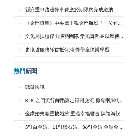
縣府重申路邊停車費應於期限內完成繳納
《金門瞭望》中央應正視金門航班「一位難求」問題
文化局扶植傑出演藝團隊 棠風舞蹈團以舞傳愛進家扶
史懷哲服務隊首抵何浦 伴學童快樂學習
熱門
新聞
誠徵快訊
KDC金門流行舞蹈團赴福州交流 勇奪兩岸街舞賽三等獎
金鑽婚夫妻重披婚紗 重溫幸福誓言 陳福海祝福牽手半世紀 情深相守成典範
5對白金婚、11對鑽石婚、36對金婚 金湖金沙夫妻共享榮耀時刻 陳福海表揚金鑽婚夫妻 向半世紀相守家庭典範致敬