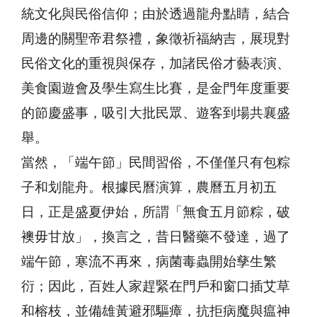
統文化與民俗信仰；由於透過龍舟點睛，結合
周邊的關聖帝君祭禮，象徵祈福納吉，展現對
民俗文化的重視與保存，加諸民俗才藝表演、
美食園遊會及學生寫生比賽，是金門年度重要
的節慶盛事，吸引大批民眾、遊客到場共襄盛
舉。
當然，「端午節」民間習俗，不僅僅只有包粽
子和划龍舟。根據民曆演算，農曆五月初五
日，正是盛夏伊始，所謂「無食五月節粽，破
襖毋甘放」，換言之，昔日醫藥不發達，過了
端午節，寒流不再來，病菌毒蟲開始孳生繁
衍；因此，百姓人家趕緊在門戶和窗口插艾草
和榕枝，並備雄黃避邪驅瘴，抗拒病魔與瘟神