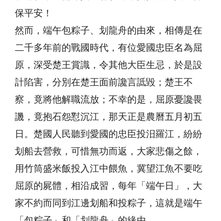
保平安！
然而，端午包粽子、划龍舟的由來，相傳是在
二千多年前的戰國時代，有位愛國忠臣名為屈
原，深受楚王賞識，令其他大臣生忌，於是設
計陷害，分別在楚王面前讒言詆毀；楚王不
察，竟將他解職流放；不幸的是，屈原憂讒畏
譏，竟抱石怨懟沉江，那天正是農曆五月初五
日。楚國人民聽到愛國的忠臣投汨羅江，紛紛
划船去營救，可惜無功而返，大家悲傷之餘，
用竹筒盛米飯投入江中餵魚，冀望江魚不要吃
屈原的屍體，相沿成習，每年「端午日」，大
家不約而同到江邊划船和投粽子，這就是端午
「包粽子」和「划龍舟」的緣由。