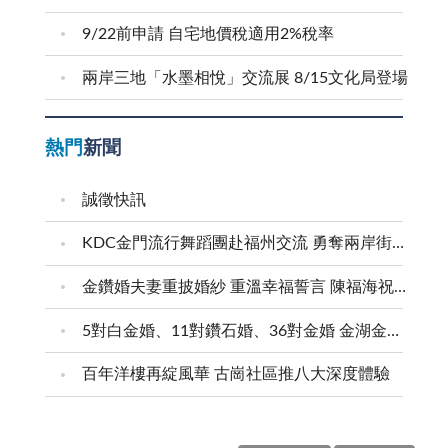
9/22前申請 自宅地價稅適用2%稅率
兩岸三地「水墨相悅」交流展 8/15文化局登場
熱門
新聞
誠徵快訊
KDC金門流行舞蹈團赴福州交流 勇奪兩岸街舞賽三等獎
金鑽婚夫妻重披婚紗 重溫幸福誓言 陳福海祝福牽手半世紀 情深相守成典範
5對白金婚、11對鑽石婚、36對金婚 金湖金沙夫妻共享榮耀時刻 陳福海表揚金鑽婚夫妻 向半世紀相守家庭典範致敬
百年洋樓再綻風華 古崗社區推八大深度體驗