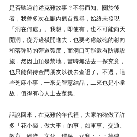
是否聽過前述克難故事？不得而知。關於後
者，我曾多次在廳內翹首搜尋，始終未發現
「洞在何處」。我想，即使有，也不可能向天
開洞，從旁邊橫開進去，也要考慮敵砲的射向
和落彈時的彈道弧度，而洞口可能還有防護設
施，然因山頂是禁地，當時無法去一探究竟，
也只能留待金門朋友以後去查證了。不過，這
些芝麻小事，一來是智慧結晶，二來也是小掌
故，值得有心人士去蒐集。
話說回來，在克難的年代裡，大家的確做了許
多「花小錢，做大事」的事，如軍事、交通、
教育、經濟、文化、環保、水利：：：等建