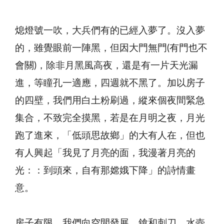
熄燈號一吹，大兵們有的已經入夢了。沒入夢
的，雖覺眼前一陣黑，但因大門無門(有門也不
會關)，除非月黑風高夜，還是有一片天光漏
進，等瞳孔一適應，四週就不黑了。加以房子
的四壁，我們用白土粉刷過，縱來個夜間緊急
集合，不致完全摸黑，若是在月明之夜，月光
跑了進來，「低頭思故鄉」的大有人在，但也
有人興起「我見了月亮的面，我漫著月亮的
光：：到頭來，自有那嫦娥下降」的詩情畫
意。
房子有限，我們向空間發展，鎗和刺刀、水壺