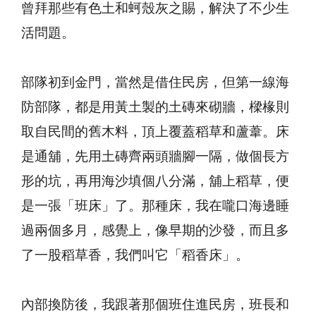
曾拜那些有色土和蚵殼灰之賜，解決了不少生
活問題。
部隊初到金門，當然是借住民房，但第一線海
防部隊，都是用黃土製的土磚來砌牆，樑椽則
取自民間的舊木料，頂上覆蓋稻草和蘆葦。床
是通舖，先用土磚齊兩頭牆腳一隔，做個長方
形的坑，再用海沙填個八分滿，舖上稻草，便
是一張「班床」了。那種床，我在嚨口海邊睡
過兩個多月，感覺上，像早期的沙發，而且多
了一股稻草香，我們叫它「稻香床」。
內部換防後，我跟著那個班住進民房，班長和