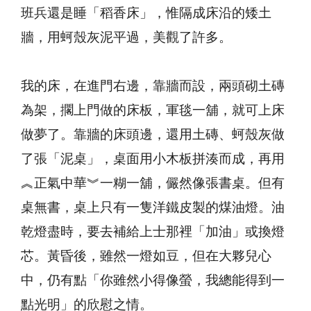
班兵還是睡「稻香床」，惟隔成床沿的矮土
牆，用蚵殼灰泥平過，美觀了許多。
我的床，在進門右邊，靠牆而設，兩頭砌土磚
為架，擱上門做的床板，軍毯一舖，就可上床
做夢了。靠牆的床頭邊，還用土磚、蚵殼灰做
了張「泥桌」，桌面用小木板拼湊而成，再用
︽正氣中華︾一糊一舖，儼然像張書桌。但有
桌無書，桌上只有一隻洋鐵皮製的煤油燈。油
乾燈盡時，要去補給上士那裡「加油」或換燈
芯。黃昏後，雖然一燈如豆，但在大夥兒心
中，仍有點「你雖然小得像螢，我總能得到一
點光明」的欣慰之情。