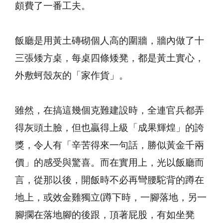
頗費了一番工夫。
飯廳是用黃土磚砌個人高的圍牆，牆內做了十
三張矮方桌，每桌四條矮凳，都是黃土實心，
外敷蚵殼灰的「家作貨」。
雖然，在搞這幾個克難建設時，全連官兵都弄
得灰頭土臉，但也贏得上級「成果輝煌」的誇
獎，令人有「辛苦得來一句話，勝似黃金千兩
價」的感受與驚喜。而在實用上，光以飯廳而
言，從那以後，開飯時不必再彎腰駝背的蹲在
地上，或效金雞獨立(蹲下時，一腳落地，另一
腳擱在落地腳的後跟，頂著屁股，有如坐凳