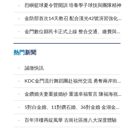
烈嶼籃球夏令營開訓 培養學子球技與團隊精神
金防部首次14天教召 配合漢光42號演習強化防衛戰力
金門數位縣民卡正式上線 整合交通、繳費與生活服務 迎接在地智慧新生活
熱門
新聞
誠徵快訊
KDC金門流行舞蹈團赴福州交流 勇奪兩岸街舞賽三等獎
金鑽婚夫妻重披婚紗 重溫幸福誓言 陳福海祝福牽手半世紀 情深相守成典範
5對白金婚、11對鑽石婚、36對金婚 金湖金沙夫妻共享榮耀時刻 陳福海表揚金鑽婚夫妻 向半世紀相守家庭典範致敬
百年洋樓再綻風華 古崗社區推八大深度體驗