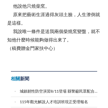
他說他只燒柴窯。
原來把藝術生涯過得灰頭土臉，人生潦倒就
是這樣。
我說唯一條件是送我兩個柴燒窯變盤，就不
知他什麼時候能夠做得出來了。
（稿費贈金門家扶中心）
相關
新聞
城鎮韌性防空演習8/11登場 縣警籲民眾配合疏散避難
115年觀光解說人才培訓班現正受理報名