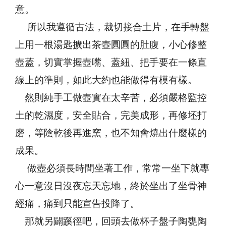
意。
所以我遵循古法，裁切接合土片，在手轉盤
上用一根湯匙擴出茶壺圓圓的肚腹，小心修整
壺蓋，切實掌握壺嘴、蓋紐、把手要在一條直
線上的準則，如此大約也能做得有模有樣。
然則純手工做壺實在太辛苦，必須嚴格監控
土的乾濕度，安全貼合，完美成形，再修坯打
磨，等陰乾後再進窯，也不知會燒出什麼樣的
成果。
做壺必須長時間坐著工作，常常一坐下就專
心一意沒日沒夜忘天忘地，終於坐出了坐骨神
經痛，痛到只能宣告投降了。
那就另闢蹊徑吧，回頭去做杯子盤子陶甕陶