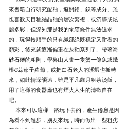
來書籍自行研究配釉，避開鉛、鎳等成分。雖
也喜歡天目釉結晶釉的層次繁複，或沉靜或炫
麗多彩，但深知那是我的電窯條件無法追求
的，玩得較順手的只有織部綠既穩定又耐看的
顏彩，後來就逐漸偏重在灰釉系列了。帶著海
砂石礫的粗陶，學魯山人畫一隻蟹一條魚或幾
根蒜茄子蘿蔔，或把白石老人的溪蝦也搬轉
來，如此情深韻遠，雖是平凡歲月粗茶淡飯，
用了這樣的食器應也有煙火人生的清歡自在
吧。
本來可以這樣一路玩下去的，產生倦怠是因
為看不到進步，朋友來玩，時而做出一些粗劣