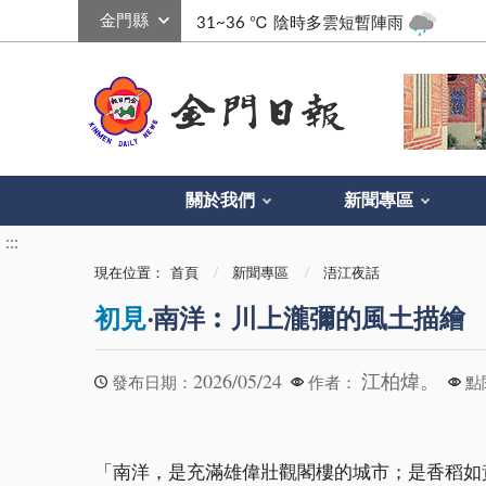
:::
31~36 ℃
陰時多雲短暫陣雨
關於我們
新聞專區
:::
現在位置：
首頁
新聞專區
浯江夜話
初見
‧南洋︰川上瀧彌的風土描繪
2026/05/24
江柏煒。
發布日期：
作者：
點
「南洋，是充滿雄偉壯觀閣樓的城市；是香稻如黃雲漫