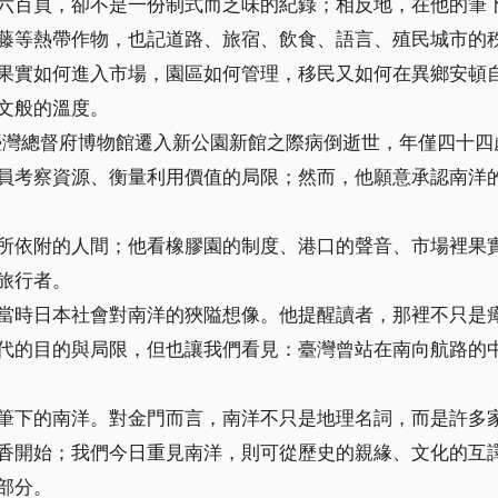
六百頁，卻不是一份制式而乏味的紀錄；相反地，在他的筆
藤等熱帶作物，也記道路、旅宿、飲食、語言、殖民城市的
果實如何進入市場，園區如何管理，移民又如何在異鄉安頓
文般的溫度。
在臺灣總督府博物館遷入新公園新館之際病倒逝世，年僅四十
員考察資源、衡量利用價值的局限；然而，他願意承認南洋
所依附的人間；他看橡膠園的制度、港口的聲音、市場裡果
旅行者。
當時日本社會對南洋的狹隘想像。他提醒讀者，那裡不只是
代的目的與局限，但也讓我們看見：臺灣曾站在南向航路的
筆下的南洋。對金門而言，南洋不只是地理名詞，而是許多
香開始；我們今日重見南洋，則可從歷史的親緣、文化的互
部分。