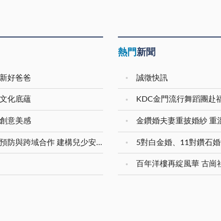
熱門
新聞
暨新好爸爸
誠徵快訊
嶼文化底蘊
KDC金門流行舞蹈團赴
童創意美感
本縣兒少保護獲衛福部評核分組第一名 強化預防與跨域合作 建構兒少安全成長環境
百年洋樓再綻風華 古崗