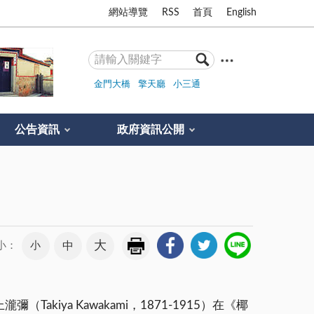
網站導覽
RSS
首頁
English
金門大橋
擎天廳
小三通
公告資訊
政府資訊公開
大
小
中
小：
ya Kawakami，1871-1915）在《椰