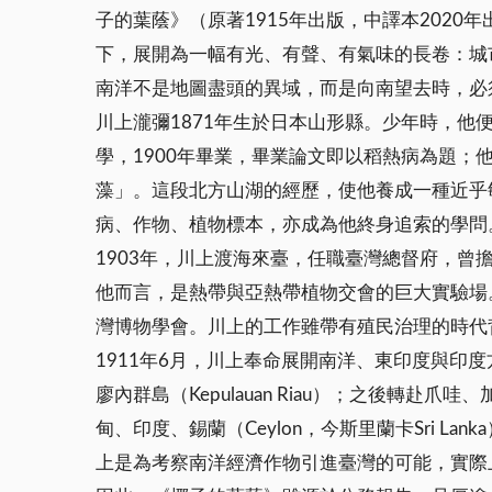
子的葉蔭》（原著1915年出版，中譯本202
下，展開為一幅有光、有聲、有氣味的長卷：城
南洋不是地圖盡頭的異域，而是向南望去時，必
川上瀧彌1871年生於日本山形縣。少年時，
學，1900年畢業，畢業論文即以稻熱病為題；
藻」。這段北方山湖的經歷，使他養成一種近乎
病、作物、植物標本，亦成為他終身追索的學問
1903年，川上渡海來臺，任職臺灣總督府，
他而言，是熱帶與亞熱帶植物交會的巨大實驗場
灣博物學會。川上的工作雖帶有殖民治理的時代
1911年6月，川上奉命展開南洋、東印度與
廖內群島（Kepulauan Riau）；之後轉赴爪哇、加
甸、印度、錫蘭（Ceylon，今斯里蘭卡Sri 
上是為考察南洋經濟作物引進臺灣的可能，實際