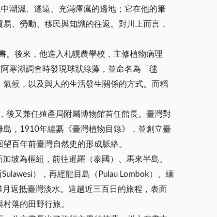
想像中潮濕、遙遠、充滿瘴癘的邊地；它在他的筆
貿易、勞動、移民與知識的往返。對川上而言，
的書。後來，他進入札幌農學校，主修植物病理
海道阿寒湖調查時發現球狀綠藻，並命名為「毬
、氣候，以及與人的生活發生關係的方式。而稻
任，後又兼任殖產局附屬博物館首任館長。臺灣對
島，1910年編纂《臺灣植物目錄》，並創立臺
回望百年前臺灣自然史的形成脈絡。
新加坡為樞紐，前往暹羅（泰國）、馬來半島、
ulawesi），再經龍目島（Pulau Lombok）、緬
12年4月返抵臺灣淡水。這趟近三百日的旅程，表面
與村落的田野行旅。