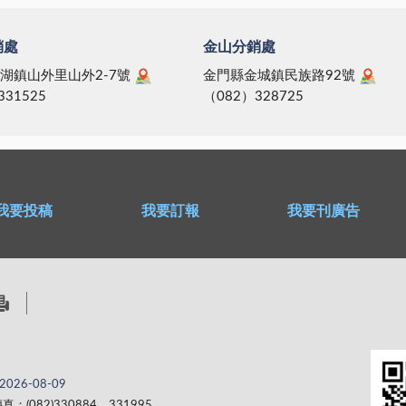
銷處
金山分銷處
湖鎮山外里山外2-7號
金門縣金城鎮民族路92號
331525
（082）328725
我要投稿
我要訂報
我要刊廣告
2026-08-09
真：(082)330884、331995