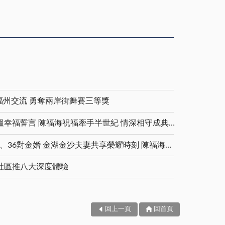
福州交流 勇奪兩岸街舞賽三等獎
金鑽婚夫妻重披婚紗 重溫幸福誓言 陳福海祝福牽手半世紀 情深相守成典範
5對白金婚、11對鑽石婚、36對金婚 金湖金沙夫妻共享榮耀時刻 陳福海表揚金鑽婚夫妻 向半世紀相守家庭典範致敬
社區推八大深度體驗
回上一頁
回首頁