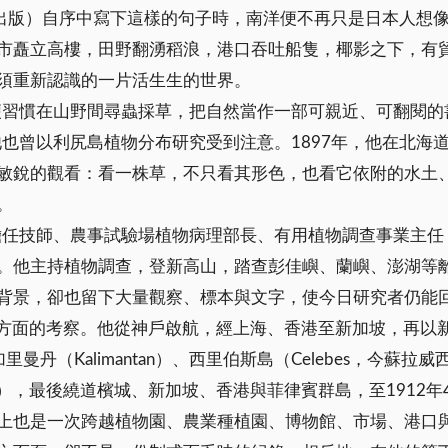
0年出版）自序中寫下這樣的句子時，南洋便不再只是日本人
市矗立高樓，田野翻湧稻浪，港口吞吐船隻，椰影之下，有
須重新認識的一片活生生的世界。
他便習慣在山野間尋蟲採草，把自然當作一部可親近、可翻閱
他也曾以利尻島植物分布研究受到注意。1897年，他在北
敏銳的觀看：看一株草，不只看其形色，也看它依附的水土
。
曾擔任技師、農事試驗場植物病理部長、有用植物調查事業主
。他主持植物調查，登新高山，踏查彭佳嶼、蘭嶼、澎湖等離
背景，卻也留下大量觀察、標本與文字，使今日研究者仍能
印度方面的考察。他從神戶啟航，經上海、香港至新加坡，再以
里曼丹（Kalimantan）、西里伯斯島（Celebes，今蘇拉威西S
Lanka），最後繞道檳城、新加坡、香港與菲律賓群島，至19
上也是一次跨越植物園、農業種植園、博物館、市場、港口