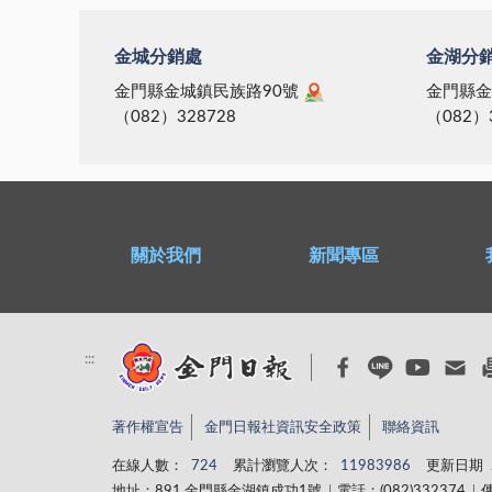
金城分銷處
金湖分
金門縣金城鎮民族路90號
金門縣金
（082）328728
（082）
關於我們
新聞專區
:::
著作權宣告
金門日報社資訊安全政策
聯絡資訊
在線人數：
724
累計瀏覽人次：
11983986
更新日期
地址：891 金門縣金湖鎮成功1號
電話：(082)332374
傳