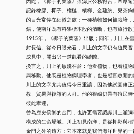
因此，《椰子的葉蔭》雖源於公務報告，且厚逾
記錄橡膠、椰子、榴槤、檳榔、金雞納、兒茶鉤
的目光常停在細微之處：一種植物如何被栽培，
錯，使南洋既有科學標本般的清晰，也有旅行散
1915年，《椰子的葉蔭》出版；同年，川上
封長信。從今日眼光看，川上的文字仍有殖民官
成見中，開出另一道觀看的縫隙。
換言之，川上的敏銳在於：他看植物，也看植物
與移動。他既是植物病理學者，也是感官敞開的
川上的文字尤其值得今日重讀，因為他試圖修正
教、貿易與複雜的人群。他的視線仍帶有殖民時
彼此牽連。
曾為歷史僑鄉的金門，也許更需要認識川上瀧彌
構成的生命場域。川上初見南洋，是從椰影與稻
金門之外的遠方；它本來就是我們海洋世界的一