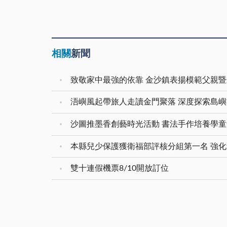
相關
新聞
致敬家中最強的依靠 金沙鎮表揚模範父親
浯嶼風起帶旅人走讀金門聚落 深度探索島
沙圖推墨香創藝時光活動 書法手作培養學
雙十連假機票8/10開放訂位