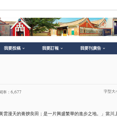
我要投稿
我要訂報
我要刊廣告
6,677
字型大
閱率：
天的膏腴良田；是一片興盛繁華的進步之地。」當川上瀧彌（Taki