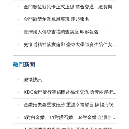
金門數位縣民卡正式上線 整合交通、繳費與生活服務 迎接在地智慧新生活
金門微型創業鳳凰專班 即起報名
臺灣漢人傳統吉禮調查講座 即起報名
史懷哲精神落實偏鄉 臺東大學師資生陪伴安瀾學子成長
熱門
新聞
誠徵快訊
KDC金門流行舞蹈團赴福州交流 勇奪兩岸街舞賽三等獎
金鑽婚夫妻重披婚紗 重溫幸福誓言 陳福海祝福牽手半世紀 情深相守成典範
5對白金婚、11對鑽石婚、36對金婚 金湖金沙夫妻共享榮耀時刻 陳福海表揚金鑽婚夫妻 向半世紀相守家庭典範致敬