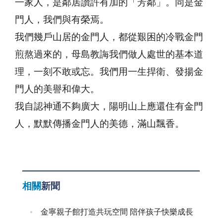
一家人，是鄰居讚許有加的「芳鄰」。同是金
門人，我們與有榮焉。
我們幾戶山居的金門人，都從艱困的冷戰金門
煎熬過來的，母島教誨我們做人處世的基本道
理，一刻不敢或忘。我們用一生捍衛、發揚金
門人的美譽和偉大。
我自認神通不夠廣大，陽明山上應還住有金門
人，默默傳播金門人的美德，滿山飄香。
相關
新聞
金寧親子館打造共玩空間 陪伴孩子快樂成長