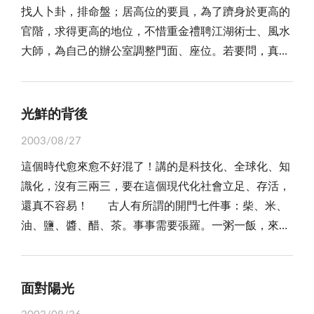
找人卜卦，排命盤；居高位的要員，為了躋身於更高的
四十三年以後才有土地權狀，又因早年國軍戍守金馬，
吉」氛圍的手段，面對這樣的「善意」，除非你能證明
官階，求得更高的地位，不惜重金禮聘江湖術士、風水
因軍事需要借用、佔用民地，這些種種讓金門的土地問
自己的健康狀況無法承受這等好意且能獲得對方的體
大師，為自己的辦公室調整門面、座位。若要問，真的
題形成一筆爛帳，也因為如此，政府曾訂定安輔條例，
諒，否則在應酬文化下，這種向菸、酒說不的回應難免
有效嗎？那就得看個人的福報機緣了，巧合的事不能說
讓民眾依法補辦土地所有權登記，當時民眾申請歸還土
被貼上「不給面子」的標籤。 很慶幸身邊的親友、
沒有，但是「摃龜」的情況顯然也不少。 明朝有位
地的案件高達八千七百多件，不過，那時也由於立法不
同事少有檳榔族，不曾有被邀請共享的經驗，但菸、酒
袁了凡先生，他年輕時遇到一位孔老先生，會看相也精
夠周延，導致有很多民眾土地一直要不回來，但也有一
光鮮的背後
就因「服用」的人太普遍而總會遇上被請菸、敬酒的狀
通命數的道理，看他有做官的命，勸他棄習醫術而勤讀
些投機者卻鑽法律漏洞，大肆登記土地，結果衍生一些
況。因工作因素常有邀宴，健康不佳讓我堅持不菸不
2003/08/27
書，後來袁了凡讀書考試果然一帆風順，而且考試名次
不公不義的糾紛，這些不合理現象，是造成民怨的主
酒，回絕他人請菸倒沒遇過什麼麻煩，至於敬酒嘛，或
這個時代愈來愈不好混了！講的是科技化、全球化、知
都和孔先生推算的一模一樣，袁了凡索性請孔先生推算
因，試想，自己的土地要不回來，有辦法的人卻可以大
許成長於酒鄉卻不沾酒被認定是奇怪的事，每回吃飯總
識化，沒有三兩三，要在這個現代化社會立足、存活，
出一生的吉凶禍福，何時富貴窮通，因為太準了，從此
肆大筆的登記土地，而且竟然可以很容易取得土地所有
要上演敬酒拉鋸戰的拖棚歹戲，有人還「ㄌㄨ」到展示
還真不容易！ 古人有所謂的開門七件事：柴、米、
他就非常相信，一個人的進退榮枯都是命理註定好的，
權，難怪要不回祖產土地的民眾會忿忿不平，感嘆社會
自己胃穿孔手術留下的「拉鍊」證明只要不死都能喝，
油、鹽、醬、醋、茶。事事需要張羅。一粥一飯，來之
是命舛運桀也好、飛黃騰達也罷，反正一切都已命中註
不公不義。 土地問題是不少金門鄉親心中的痛，如
只是對於這種激情的挑釁我總會一笑置之。人際關係固
不易；勸人惜福，勤儉自持，方能安身立命，坐享餘
定，沒什麼好強求的！ 因為太相信宿命，又不去追
何協助他們要回祖產，如何把那些掠奪他人土地的不肖
然重要，但為了表示「阿莎力」而賠上健康，那就大可
福。 現今人生來好命，靠著上一代人的儉吃節用、
求命定之外的東西，所以袁了凡的「前半生幾乎都讓孔
人士繩之以法，有賴相關單位多加用心。誠如李縣長與
不必了。
辛苦打拚，加上全球歷經工業、資訊革命帶來的大環境
先生給算定了。其實，「一切福田，不離方寸」，不想
面對陽光
吳立委所言，該是民眾的祖產，只要證據明確，就要依
繁景，台灣也搭上這班列車，締造經濟奇蹟，使現今的
被命運之說控制得動彈不得的人，倒可以學學袁了凡
法早日還地於民，超出常理的才應仔細考量審查，以免