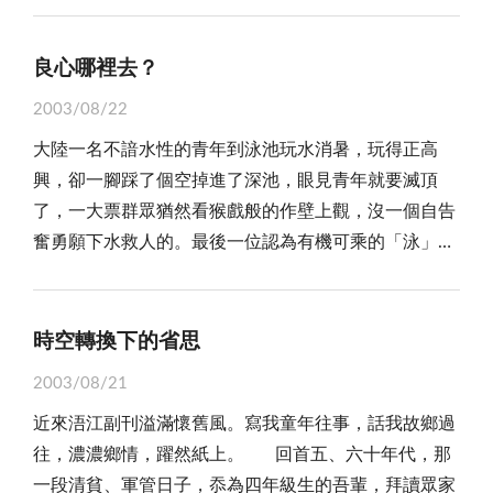
法引發「不當執勤」質疑，為表示執法之「坦蕩磊
而不是一個人或是少數人的責任而已。唯有不分你我，
困難險阻，不克繼續當面請益，但每次翻閱當年筆記，
土地有不少是被軍方強佔，有些則是不懂得登記被劃為
落」，警方必須「化暗為明」，把警車停在路邊讓往來
大家都有一樣的認知及認同感，盡一己之力，反省、自
展讀上述叮嚀教誨的字句，心頭頓覺寬慰無比！
國有地，有些則是地籍圖縮水和原登記面積不符，結果
車輛遠遠即可望見的位置，打開警示閃燈告訴駕駛人
良心哪裡去？
我要求、約束、理智，我們才能生活在「桃花源」般的
平白損失不少土地，還有不少民眾土地被政府強制徵
「執行勤務中」，以往躲在警車內持測速槍出其不意
社會裡。
2003/08/22
購、價購，這些種種，迄目前很多仍申討無門，導致造
「放冷槍」也不再被容許，只得乖乖站到路邊明顯處持
大陸一名不諳水性的青年到泳池玩水消暑，玩得正高
成民怨。 地區土地問題之所以棘手，肇因於在民國
「槍」警戒。如此取締超速的「便民」措施無異「自廢
興，卻一腳踩了個空掉進了深池，眼見青年就要滅頂
四十三年以後才有土地權狀，又因早年國軍戍守金馬，
武功」。 至少還有測速照相機吧？基本上這是一種
了，一大票群眾猶然看猴戲般的作壁上觀，沒一個自告
因軍事需要借用、佔用民地，這些種種讓金門的土地問
根據人性心理弱點而設置的工具，雖然在相機所在位置
奮勇願下水救人的。最後一位認為有機可乘的「泳」士
題形成一筆爛帳，也因為如此，政府曾訂定安輔條例，
前某段距離即先以「前有測速照相」標示告知，但這樣
向老闆提出要價一千願下水救人的要求，老闆因不願出
讓民眾依法補辦土地所有權登記，當時民眾申請歸還土
一部長期鎮守一處、隨時可能留下超速者「倩影」的機
高價而和「泳」士討價還價了一番，等到價碼談妥，青
地的案件高達八千七百多件，不過，那時也由於立法不
器，讓愛開快車的人難免心存顧忌。不料某日看到某電
年早已淪為波臣！ 跟這則「新」聞一樣，讀來讓人
夠周延，導致有很多民眾土地一直要不回來，但也有一
時空轉換下的省思
視新聞頻道「教導」民眾辨識測速照相機真偽，報導披
心酸的是多年前發生在法國聖米歇爾古修道院山路上的
些投機者卻鑽法律漏洞，大肆登記土地，結果衍生一些
露台北市半數測速照相機是假的，還詳細比較真假相機
2003/08/21
一則「舊」聞：一位六歲大的小女孩和年輕的母親在下
不公不義的糾紛，這些不合理現象，是造成民怨的主
在外觀上的差異與辨別要領，甚至強調真相機也能從幾
近來浯江副刊溢滿懷舊風。寫我童年往事，話我故鄉過
山的途中，小女孩一個不小心掉進水洞，憂心如焚的母
因，試想，自己的土地要不回來，有辦法的人卻可以大
個小地方觀察是否有在「運作」？這樣的報導滿足了民
往，濃濃鄉情，躍然紙上。 回首五、六十年代，那
親在試圖救人之際，站在牆頭的數十名觀光客不但袖手
肆大筆的登記土地，而且竟然可以很容易取得土地所有
眾知的權利，卻也讓測速照相機的設置變得徒具形式。
一段清貧、軍管日子，忝為四年級生的吾輩，拜讀眾家
旁觀，有些人更幸災樂禍的拿起攝影機猛拍，就像是在
權，難怪要不回祖產土地的民眾會忿忿不平，感嘆社會