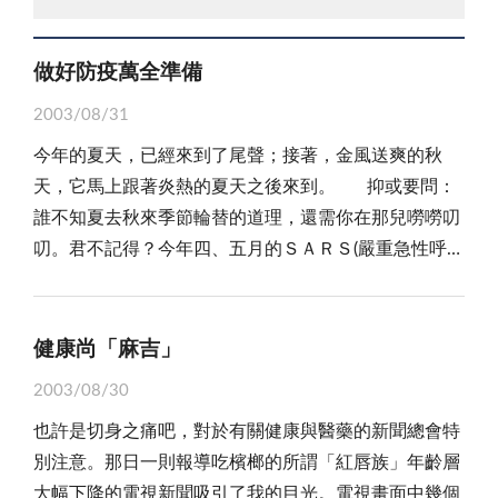
做好防疫萬全準備
2003/08/31
今年的夏天，已經來到了尾聲；接著，金風送爽的秋
天，它馬上跟著炎熱的夏天之後來到。 抑或要問：
誰不知夏去秋來季節輪替的道理，還需你在那兒嘮嘮叨
叨。君不記得？今年四、五月的ＳＡＲＳ(嚴重急性呼吸
道症候群)風暴，對人們造成多大的衝擊，社會失序、人
心惶惶，觀光經濟產業一蹶不振。無論國外或國內醫療
衛生專家一再提出警告：ＳＡＲＳ不會銷聲匿跡，今年
健康尚「麻吉」
秋冬或明年春天可能會再捲土重來，對你我的健康和生
2003/08/30
命都構成威脅。明白了嗎？ 新聞報導：加拿大一家
也許是切身之痛吧，對於有關健康與醫藥的新聞總會特
療養院驚傳感染類似ＳＡＲＳ疫情，一度被認為可能是
別注意。那日一則報導吃檳榔的所謂「紅唇族」年齡層
今年ＳＡＲＳ秋冬來襲的第一波個案；因此備受國際關
大幅下降的電視新聞吸引了我的目光。電視畫面中幾個
注，國內也採取多項主動偵測防範措施，保障國人的健