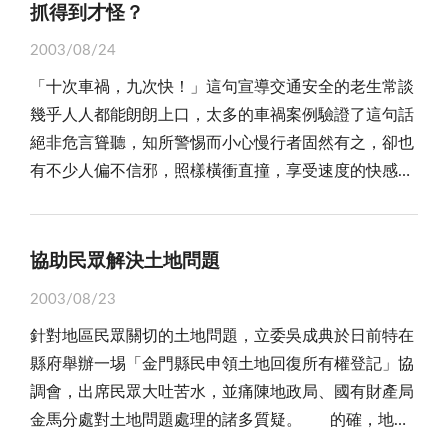
來解決彼此的爭端，而非要以暴力不可？ 開車、超
叫進編輯室，拉開他的坐椅要我坐下，指著桌上的一疊
抓得到才怪？
試問嚇跑投資者？還課什麼稅？而在於建構更優質投資
車，每天都會在馬路上發生的事，只要依照交通規定，
新聞稿，要我接編第二版新聞；斯時，正巧兼代社長的
環境，增加就業。 成功者背後，都有一段艱辛奮鬥
2003/08/24
不妨礙道路行駛安全，是一件再平常不過的事了，怎會
白總編進入編輯室，主任向他報告：「經過六個月考
歷程。看人的光鮮，不應只看浮面，而應取其「臥薪嚐
「十次車禍，九次快！」這句宣導交通安全的老生常談
跟暴力扯上關係呢？ 新聞報導：有一位駕駛就因為
核、訓練，今晚舉行考試！」 說實在話，當初奉命
膽」精髓；面對未來不確定的年代，無論國家、企業與
幾乎人人都能朗朗上口，太多的車禍案例驗證了這句話
超車，引起了對方的不悅和不滿，在路上就遭對方一句
調校對，並沒有人告訴我未來有什麼安排，心裡暗忖著
個人，都要勇於變革與創新，政府應排除萬難，創造更
絕非危言聳聽，知所警惕而小心慢行者固然有之，卻也
話不說，下車就向他開槍，所幸命大，逃過一劫，受點
大概是會派出去跑新聞，因為，報社是講倫理的地方，
多就業機會，個人更應勇於投資自己、充實自我，提昇
有不少人偏不信邪，照樣橫衝直撞，享受速度的快感，
皮肉之傷。另外一起也是超車引起的暴力事件，駕駛竟
新進的記者，依例都必須先到校對組經幾個月的歷練，
競爭力，才不會被這巨變的時代浪潮所擊退！
類此宣導減速慢行的「道德勸說」能有多大作用，你我
然遭到群體的圍毆受傷住進醫院，引起社會各界的關
才能放出去採訪，記者經實務歷練，有機會才能調升編
皆心知肚明。為了真正有效遏阻超速違規行為，於是有
注。 以往，社會新聞亦曾報導：只因看了對方一眼
輯，因此，突被指派接任編輯，實在是出乎意料之外，
測速照相機的設置與警力不定時於某些路段測速抓違規
而已，對方不分青紅皂白，覺得被人輕視，就使用暴
協助民眾解決土地問題
只得懷著忐忑之心接受考驗。 隔天，編輯主任要我
的終極手段。 以往警察「埋伏」在路邊抓超速讓人
力。想一想，我們的社會到底是怎麼了，是不是生病
去他家，在金城天主教堂旁的閣樓，一連幫我上了三天
2003/08/23
防不勝防，心存僥倖而貪圖一時之「快」者往往難逃被
了。 我們自許是一個民主進步的社會，代表著它的
課，把長年新聞工作經驗傾囊相授，一再強調幹新聞守
針對地區民眾關切的土地問題，立委吳成典於日前特在
「拍照存證」的命運，加上路邊測速照相機的「虎視耽
一個理智、理性，互相尊重、約束的社會機能。社會個
門人，為善盡社會責任，很容易得罪人，但是，無論如
縣府舉辦一埸「金門縣民申領土地回復所有權登記」協
耽」，對喜歡開快車的人無疑是一種如影隨形的箝制，
體或是人與人之間的摩擦、衝突，要循著民主及法的觀
何都要嚴守立場與原則，勇於面對陽光，不要管出現在
調會，出席民眾大吐苦水，並痛陳地政局、國有財產局
也的確讓不少人在權衡速度與荷包之間的得失下規矩了
點，用理性理智來處理，化暴戾為祥和之氣。 社會
身後的陰影！」 歲月悠悠，匆匆十餘寒暑，雖然主
金馬分處對土地問題處理的諸多質疑。 的確，地區
許多。然而，隨著人權意識的擴張，警方的「偷拍」作
的秩序、穩定、安全，需要靠大家共同的努力來達成，
任蒙主寵召，提早離開工作崗位，這些年來工作上遇到
土地問題，長久以來，一直倍受民眾所詬病，早年民眾