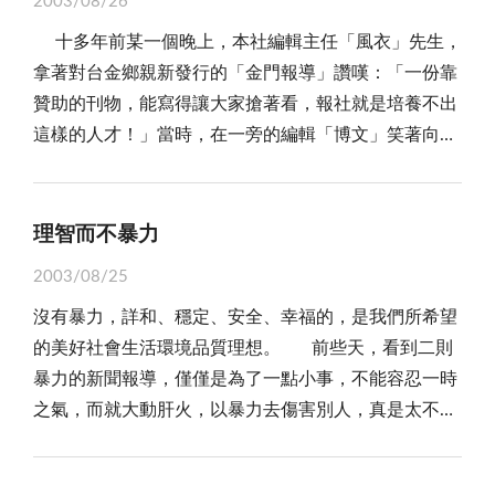
2003/08/26
人們，過著有史以來的「富裕」生活，看似光鮮，然
「後半生」的改變，袁先生因受禪宗影響，發願多做善
土地問題積惹民怨更深。
十多年前某一個晚上，本社編輯主任「風衣」先生，
而，光鮮的背後，也隱藏著無比沈重的「代價」！
事，多積陰德，結果這一「起心動念」，不但改變了他
拿著對台金鄉親新發行的「金門報導」讚嘆：「一份靠
現代人雖然看似「富有」了，但是消費更是水漲船
的「後半生」，孔先生後來的預言也都失靈了，包括參
贊助的刊物，能寫得讓大家搶著看，報社就是培養不出
高，開門不只要張羅七件事，更須支付水電、通訊、瓦
加鄉試，袁了凡由第三名而變為第一名，又高中舉人，
這樣的人才！」當時，在一旁的編輯「博文」笑著向主
斯、汽油等等日常開銷，還須繳交各項名目的稅賦，有
獲得子嗣、平安度過五十三歲的大劫難，且無病長壽到
任說：「其中之一就在報社裡面，而且，他的文章還常
的甚至背負車貸、房貸，加上現今的高水平生活、高學
終老。 所謂「命由己作，相由心生；禍福無門，惟
投進中央副刊等台灣大報！」 幾天後，我突然接到
費，怪不得生育率每下愈況──養兒育女難啊！總歸一
人自召。」袁了凡一生的際遇正是個活生生的實例。很
一紙調職命令，以委任五職等技士到校對組當見習生，
句：現代人看似享受富裕，其實背負層層的消費生活壓
理智而不暴力
多人都冀求自己一生平順、成功，最好能平步青雲，一
學習報紙發行作業基本概念，因為，校對介於編輯、排
力。 尤有進者，當經濟發展到一個高峰期時，就得
輩子榮華富貴、享用不盡，卻不願意積極努力去開創屬
2003/08/25
版和印刷工作之間。幹校對工作，最能實地了解記者和
面臨所謂的「經濟瓶頸」挑戰，甚至嚐到經濟衰退苦
於自己的前途，因此年輕一代流行血型、星座、手相、
沒有暴力，詳和、穩定、安全、幸福的，是我們所希望
作者文稿的寫法，以及編輯版面處理、標題製作，舉凡
果。君不見這二、三年來，全球景氣不振，我們的國民
紫微斗數；年長的一輩動輒講究風水地理、八卦命相
的美好社會生活環境品質理想。 前些天，看到二則
標點符號運用，文稿、圖片、人名、地名、數目、年代
所得也被拉到七十九年水準，人民自會感到手頭緊了，
等，非此似不足以克竟其功。 其實，這樣的「一廂
暴力的新聞報導，僅僅是為了一點小事，不能容忍一時
等等稽核，上至天文，下至地理，樣樣不可馬虎，負責
變窮了，生活愈來愈不好過！ 主計處最近公布去年
情願」，往往「求榮反辱」，別忘了老祖宗告誡我們的
之氣，而就大動肝火，以暴力去傷害別人，真是太不理
把記者、編輯、排版的錯誤找出來，否則，一字之錯，
台灣地區家庭所得分配結果，貧富不均與富人稅成為議
話：「積善之家，必有餘慶；積不善之家，必有餘
智的作法。傷害別人，也傷害了自己。 為什麼就不
報紙一經散發出去收不回來，可能成笑話或無可彌補的
題。不過，經過解析，問題不在富人越富，而是普遍的
殃。」一言以蔽之，這一切不過是「種瓜得瓜，種豆得
能理智的、理性的，以民主、合情、合理、合法的方式
傷害。 六個月後某晚上班，「風衣」主任突然把我
變窮，窮人更窮。解決問題的關鍵，不在加課富人稅，
豆」的因果道理而已！