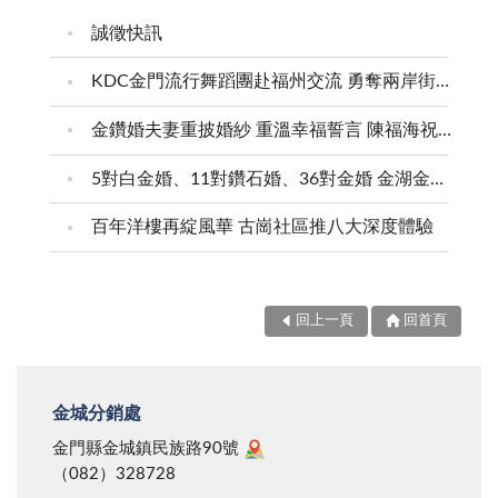
魂，讓我更深刻體認，開車上路，真的本身要遵守交通
誠徵快訊
規則，更要防範不遵守交通規則的人，以及不懂交通規
則的孩童，才可保平安！
KDC金門流行舞蹈團赴福州交流 勇奪兩岸街舞賽三等獎
金鑽婚夫妻重披婚紗 重溫幸福誓言 陳福海祝福牽手半世紀 情深相守成典範
5對白金婚、11對鑽石婚、36對金婚 金湖金沙夫妻共享榮耀時刻 陳福海表揚金鑽婚夫妻 向半世紀相守家庭典範致敬
百年洋樓再綻風華 古崗社區推八大深度體驗
回上一頁
回首頁
金城分銷處
金門縣金城鎮民族路90號
（082）328728