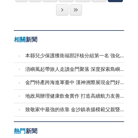
往常一樣開車到報社上班，車抵成功村，準備右轉上報
「世界工廠」，而我在全球科技產業中，亦占有一席之
是自私。常聽人說，「有心的地方才有愛」，這些人可
社的坡道，迎面有部下坡車相會，我立即踩住煞車靠右
地，尤其台商投資大陸更不計其數，不但為大陸經濟作
能正少了份「利益」他人的「良心」，所以一切看起來
停下，讓下坡車先行。會車之後，正推檔欲起步之際，
出一定的貢獻，也為自己找到出頭，再創事業第二春！
就不是那麼美好了！
突然車前傳來砰然巨響，有兩個男童分騎著腳踏車，從
撫今追昔，兩岸已各走出貧窮，邁向世界舞台，歷
相關
新聞
彎處昏暗的巷口順坡而下，前面那部似乎是來不及煞
史的恩怨，或許不能一筆勾銷，一笑泯恩仇，兩岸關係
車，直接撞上我的右側前輪，男童直接飛躍上引擎蓋，
也剪不斷理還亂。不過，歷史就是一面鏡子，以古為鏡
本縣兒少保護獲衛福部評核分組第一名 強化預防與跨域合作 建構兒少安全成長環境
臉就趴在駕駛座前玻璃。我立即下車察看，附近乘涼的
可以知興替，走過從前，我們希望遠離戰爭，避免人
村民也圍過來，說時遲，那時快，男童已一翻身站在地
禍，寄望於「兩岸領導人」，以智慧、用大格局眼光，
浯嶼風起帶旅人走讀金門聚落 深度探索島嶼文化底蘊
上，趕緊扶起畢業時學校送的新腳踏車，眾人問他是否
為兩岸的大未來，打造出一條雙方皆可接受的第三條
金門特產跨海進軍臺中 漢神洲際展現金門好滋味
受傷，他連聲說沒有，但一看把手撞歪了，竟心疼的哭
路，讓歷史為您們激掌叫好吧！
了起來，有一位阿伯幫他扳正之後，立即又跨上車迅速
地政局辦理健康飲食實作 打造高續航力友善職場
揚長而離去。 幸好，當時為讓下坡車先行，處在停
車狀態，是腳踏車順坡而下煞車不及自己撞上的，否
致敬家中最強的依靠 金沙鎮表揚模範父親暨新好爸爸
則，若我的車是在行進，再給予衝下來的腳踏車一點力
量，那麼，騎車的男童可不是自己飛躍到我車上，大概
熱門
新聞
是被撞飛得老遠，後果絕對不堪設想！ 這一次的驚