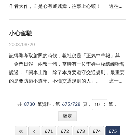
行車安全本應靠駕駛人自律，但就是有人管不住自
作者大作，自是心有戚戚焉，往事上心頭！ 過往歲
拍電影一樣，活生生的把母女溺斃的鏡頭做了「忠實」
不公不義。 土地問題是不少金門鄉親心中的痛，如
己，非賴公權力無以節制，只是如今這些必要手段一一
月，生活雖然過得清貧，思想、行動也屢受束縛，誠是
的紀錄。事件發生後，法國當地居民聽到一名觀光客大
何協助他們要回祖產，如何把那些掠奪他人土地的不肖
「破功」，「慢郎中」們得更加提防這些無法約束的
「人生不如意事十常八九」但是由於時值國共戰爭時
言不慚的說：「我已把整個過程拍到影帶上了」。最後
人士繩之以法，有賴相關單位多加用心。誠如李縣長與
「急驚風」了。
期，大家抱怨歸抱怨，也頗能共體時艱，最打緊的還是
還一副待價而沽，準備把這血淚交織的畫面高價出讓的
小心駕駛
吳立委所言，該是民眾的祖產，只要證據明確，就要依
日子要過活下去。為了躲砲彈侵襲，鄉人練就「聽聲辨
醜態呢！ 兩則溺水事件，時空背景有異，結局則
法早日還地於民，超出常理的才應仔細考量審查，以免
2003/08/20
位」本領；為了生存，想活就得變，上山下海不辭累，
一，枉死的三條人命肇因全在世人少了份利益他人的同
土地問題積惹民怨更深。
記得剛考取駕照的時候，報社仍是「正氣中華報」與
為了活口。更難能可貴的是，在這種艱困環境下，全民
情心。對很多人來說，見溺不救已夠讓人心寒了，能把
「金門日報」兩報一體，當時有一位李姓中校總編輯曾
個個仍士氣高昂，愛國心不落人後，喊起「殺朱拔
別人的生死拿來討價還價一番又無情的加以紀錄則更令
說過：「開車上路，除了本身要遵守交通規則，最重要
毛」、「打倒萬惡共匪」，聲響雲霄，氣壯山河，在此
人吃驚。雖然，在今天這樣一個都市叢林，早有人不把
的是要防範不遵守、不懂交通規則的人」。 這一句
期間，地區也掀起一股囝仔從軍潮，君不見「第三士
愛心當回事了，但真要這般「風吹不動天邊月」；真要
話，乍看之下道理很簡單，但要身體力行，卻非常不容
校」多的是金門子弟兵！ 或許有人說，在威權體制
這般「飽食煖衣無所用心」，恐怕只有那些良心被狗吃
易。因為，「十次車禍九次快，一次是意外！」絕大多
下，我們已被「愚民」，甚至「牧化」，然而，任憑時
掉的人，才會如此這般「忘情所以」吧！ 如同那些
共
8730
筆資料，第
675/728
頁，
筆，
數的交通事故，皆因只顧自己前行，而忽略了左右支道
空轉換，愛國心總是愛國心，沒有國，那有家？這種人
利慾薰心又迫不及待「取景」的「觀眾」們，他們的一
的人車；如果能養成減速慢行的習慣，遇岔口能停、
類至情至性的偉大情操，誰說不是國家資產，也是我們
舉一動，已不是「沒良心」這三個字所能一語概括，他
聽、看，不爭道、不搶道，多禮讓別人先行，很多的事
一路走來，締創「台灣奇蹟」的最大本錢。 時至今
們不但是「自掃門前雪」的「典型」，更是一切「醜
671
672
673
674
675
故將消弭於無形！ 大約是二個星期前的傍晚，我和
日，兩岸風雲丕變，大陸在改革、開放下，儼然已成
惡」的代表，在他們的身上，我們看到的除了自私，還