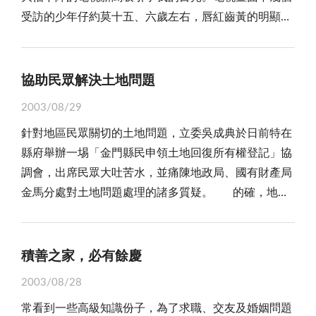
受訪的少年仔約莫十五、六歲左右，唇紅齒黃的明顯特
康。 所幸，加拿大這起造成有一百五十人感染、十
徵透露了他們上癮的程度，對著鏡頭聊著自己的檳榔
一人死亡的疫情，有驚無患，平安渡過。經科學家證實
史，隨手拿起手邊的「補充彈藥」又是一顆迅速的塞進
是由普通感冒病毒所引起的，是一種名為ＯＧ４３的病
嘴裡，嚼得起勁。 記者問他們知不知道檳榔會導致
毒。換言之，它是一種造成人類感冒的普通病毒而已，
協助民眾解決土地問題
口腔癌？只見這幾個小伙子搖搖頭，看似不知道又像滿
屬於夏季花粉熱的感冒。 今年秋冬ＳＡＲＳ會以何
2003/08/29
不在乎。問他們是怎麼和檳榔打上交道的？答案倒像是
種型態出現，科學家們不能排除任何一種可能性。而，
針對地區民眾關切的土地問題，立委吳成典於日前特在
事先套好似的一致：「朋友請吃的，不試一下會『歹
國內為預防ＳＡＲＳ秋冬捲土重來，除正在研發快速檢
縣府舉辦一埸「金門縣民申領土地回復所有權登記」協
勢』啦！」他們都坦誠第一次「嚐鮮」實在不怎麼欣賞
驗病毒試劑，希望十月初能建立三個小時內診斷檢驗系
調會，出席民眾大吐苦水，並痛陳地政局、國有財產局
這號稱「台灣人的口香糖」的風味，但這是和朋友間
統，提供全國區域級以上醫院使用。防疫人人有責，個
金馬分處對土地問題處理的諸多質疑。 的確，地區
「交陪」的一種難以回絕的「禮貌」，吃了幾次後便習
人應做好個人健康衛生管理，增加抵抗力；居家也注意
土地問題，長久以來，一直倍受民眾所詬病，早年民眾
慣了，一路吃過來也就欲罷不能。 這則少年仔吃檳
居家環境消毒衛生，出國旅遊回來或一旦病人發燒立刻
土地有不少是被軍方強佔，有些則是不懂得登記被劃為
榔的新聞，除了健康層面引起我的注意外，令我頗有感
送醫，避免傳染給別人。 總之，前事不忘，後事之
國有地，有些則是地籍圖縮水和原登記面積不符，結果
觸的還是那種「朋友弟兄」相招「趣味」一下的「無
積善之家，必有餘慶
師。唯有大家確實做好防煞防疫的萬全準備，才能保護
平白損失不少土地，還有不少民眾土地被政府強制徵
奈」。其實不只是檳榔這玩意兒，我相信不少人會沾上
自己的建康，也保障別人的健康，共同攜手營造一個健
2003/08/28
購、價購，這些種種，迄目前很多仍申討無門，導致造
菸、酒，除了自身好奇外，很多時候都是一種與他人交
康、快樂的生活美好居家環境。
常看到一些高級知識份子，為了求職、交友及婚姻問題
成民怨。 地區土地問題之所以棘手，肇因於在民國
陪拉近距離的「必需」。請菸、敬酒成了一種營造「麻