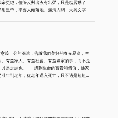
武帝更絕，儘管反對者沒有出聲，只是嘴唇動了
影射皇帝，準要人頭落地。滿清入關，大興文字
不滿現實，被打成「臭老九」下放、勞改，自然不
「清風不識字，何必亂翻書」、「明朝期振翮，一
，一代君王威
民選舉產生，人民就是頭家，可以著書立說暢所欲
命、有益家人、有益社會、有益國家的事，而不是
的寶貴和價值，佛家
從壯年到老年；從老年邁入死亡，只不過是短短的
或是生命中途殞落者。 所以，佛家
喪其命；隨之所墮，自受殃福。」又云：「是身何
斯」江水是不停的往前流逝。在這新年伊始深切領