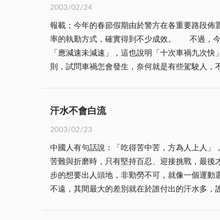
2003/02/24
是年齡的關係，也許是其他的種種因素，才會決
報載；今年的春節假期由於警方在各重要路段佈
更輝采；然而，即使離開了報社，我仍舊會永遠
率的執勤方式，確實得到不少成效。 不過，今年元月份地區也發生二十四件交通事故，造成十八人受傷，而根據縣警局統計，發生交通事故的主要原因仍以
「應減速未減速」，這也說明「十次車禍九次快」，足供駕駛朋友引以為戒。 老實說，開車上
則，試問車禍怎會發生，奈何就是有些駕駛人，不是血
疑是最大禍首，因為速度一快，一旦遇到緊急事故
據縣警局統計，今年元月份警方共取締三百九十
取締，以免喜歡開快車者害人害己。 另外，地區少部分大型車輛駕駛人喜歡開快門，甚至橫衝直撞，最為人所詬病，嚴重影響地區交通安全，警方應施展鐵腕
汗水不會白流
強力取締，以免他們成為危及交通安全的害群之
2003/02/23
中國人有句話說：「吃得苦中苦，方為人上人」
苦難與折磨時，只有堅持百忍、迎接挑戰，最後才能邁向成功的彼岸。 做人如此，做事當然更應如此，我
步的想要出人頭地，非勤勞不可，就像一個運動
不遠，其間最大的差別就在於誰付出的汗水多，誰能辛勤不懈，誰就能成功。 諷刺的是，一些
功」。又說：「人生幾何？何不得安樂時且安樂
環境，即是你無能的證據；如果希望不勞而獲，