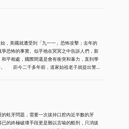
。雖曾追隨在身邊多年，報版上的疑惑都敢當面請
！ 幸好，年逾不惑，回首
失之桑榆」，反而是一些腳踏實地，默默做事而吃
戰爭恐怖的事實。似乎祂在冥冥之中告訴人們，新
，和平相處，國際間還是會有衝突和暴力，直到學
爭奪也。」況且，大軍之後，必有凶年，且荊棘生
往昔的阿富汗盛世景象。 美英兩國主
萬人示威反戰後，美英對伊政策有了轉變，不若先
祥和之氣。
重的蛀牙問題，需要一次拔掉口腔內近半數的牙
得已的終極破壞手段更是難以言喻的酷刑，只消拔