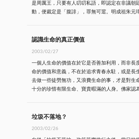
是周厲王，只要有人叨叨私語，即認定在非議朝
動，便裁定是「腹誹」，罪無可逭。明成祖朱元
獄，動輒滿門抄斬，株連九族，康熙、雍正、乾
在話下。 事實上，清廷為維護滿洲貴族統治地位，壓制漢族士子反清復明，乃厲行思想統治，任何叛逆行為和言論均加以取締、鎮壓。雍正時，江西考官查嗣
庭出試題為「維民所止」，被指係「雍正」二字
認識生命的真正價值
舉去清都」，與沈德潛「奪朱非正色，異種也稱王」的詩句，均
2003/02/27
權顯赫，箝制言論、控制思想，是贏得權利慾望
一個人生命的價值在於它是否善加利用，而非長度。 這一句警世嘉言，在農曆癸未羊年伊始聞之，倍覺得它的意義十分的深遠，告訴我們美好
言，也可以公開批評總統，在在都享憲法言論自
命的價值和意義，不在於追求青春永駐，或是長
去做一些徒勞無功，又浪費生命的事，才是對生命的尊重，
十分的珍惜有限生命、寶貴暇滿的人身。佛家認
數十寒暑而已，人類現世壽命最長的僅有百來歲，不
曰：「生者日夜，命自攻削，壽之消盡，如縈井
用，恆漏臭處！為病所困，有老死患。嗜欲自恣，非法是增；不見聞變，壽命無常。」 
垃圾不落地？
一樣，今年過去了就不會再回來了。聖賢殷殷的
2003/02/26
悟生命和光陰的寶貴，對於浪費生命將之比之如