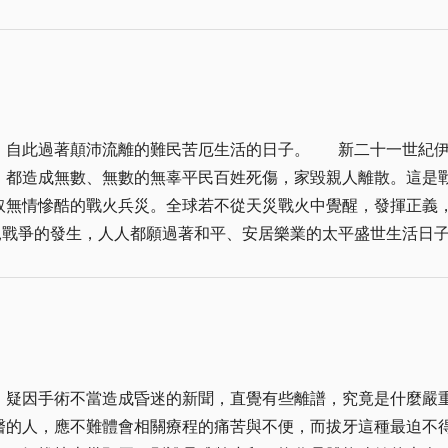
常執著，嚴肅而不茍言笑，但親近時，卻是溫文儒雅，風趣橫生
人敢挺身而出，姑息足以養奸，以致「黃鐘毀地、瓦釜雷鳴」的事屢見不鮮
，雖曾在人生的跑道上贏得一時，卻因不知道長進「收之東隅，
，人生的旅程，真的「不要與小人為敵，小人自有他的敵
活的日子。 新二十一世紀伊始，美國就遭受到「九一一」恐怖攻擊；去年的
人不是別人，正是他自己！
，都造成無數、無數的無辜平民百姓死傷，家毀親人離散。這是
取無情慘酷的戰火兵災。全球若不從天災戰火中覺醒，發揮正義
用之，恬淡為上。」荀子亦說：「彼兵者，所以禁暴除害也，非
戰爭之後，各項的災後重建工作牛步化，不知要到何年何月始能重現
武器)，卻在聯合國遭到中法俄三國的強力反對。但在全球逾千
願見兵災再起。 吾人自小就遇到鄰居慘遭無情炮火擊中，屋毀人亡的悲劇，從
和和平力量，消弭美伊戰爭於無形，為已多災多難的新世紀帶來
，疑因手術不當造成昏迷的新聞，直覺有些離譜，究竟是什麼嚴
醫的人，應不難體會相關療程的痛苦與不便，而拔牙這種最迫不