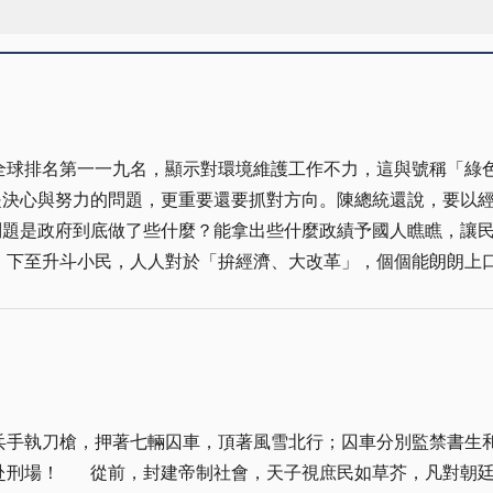
全球排名第一一九名，顯示對環境維護工作不力，這與號稱「綠
下至升斗小民，人人對於「拚經濟、大改革」，個個能朗朗上
之爭、意識形態之鬥。這也與經濟學者高希均近來大力為文倡導
政府不妨來個全
供更優質環境，為環境永續化加分；再者，可多雇用一些失業民
兵手執刀槍，押著七輛囚車，頂著風雪北行；囚車分別監禁書生
色執政，不只品質保證，還讓人民能看得真實，不是很好嗎？
臣不得不死！」始作俑者應