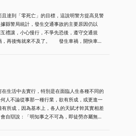
程。當我離開崗位後，定然做好生涯規劃，讓生命
而且達到「零死亡」的目標，這說明警方提高見警
及了。 發生車禍，開快車無
都能把速度放慢，相信車禍就不會發生。 根
駕駛人很多人守法觀念不足，這點有賴警方多加強
何在生活中去實行，特別是在面臨人生各種不同的
難有所成，因為基本上，各人的天賦才幹其實相差
，無不可成，若是畏難而不去做，反歸咎於命運和
不費代價，苦盡方才甘來，汗水不會白流，我們始