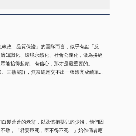
色執政，品質保證」的團隊而言，似乎有點「反
口、耳熟能詳，無奈總是交不出一張漂亮成績單，
落實「執行力」──提昇競爭力觀點不謀而合，誠
眾從事造林植樹工作，綠化美化我們的生活空間，
和白髮蒼蒼的老翁，以及懷抱嬰兒的少婦，他們因