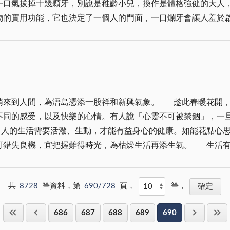
掉十幾顆牙，別說是稚齡小兒，換作是體格強健的大人，怕也很難吃得消。 
物的實用功能，它也決定了一個人的門面，一口爛牙會讓人羞於
，也是大多數人求助於牙醫的目的吧？ 看似堅硬的牙齒，其實是挺脆弱而需要細心保養
？道理很簡單，實行起來是否徹底卻考驗著個人的耐心與恆心。
頻頻、妨礙進食，找牙醫報到去也！ 許多人視看牙醫為畏途，實在是這種眼睜睜看著發
磨的酷刑，光用想的就不寒而慄了，更別說是親身體驗。而拔牙
教人擔心。楊小弟弟的慘痛經驗說明了牙齒治療不可不慎，牙科
新興氣象。 趁此春暖花開，景色宜人季節，不妨舉家到各景點出遊，即使枝
腔清潔才是根本，免於跟牙醫打交道，也就不必提心吊膽了。
不同的感受，以及快樂的心情。有人說「心靈不可被禁錮」，一
光，為枯燥生活再添生氣。 生活有寄託，行動有規律，必然不會亂了生活步調，讓
於溫室效應關係，全球各地氣候呈現反常現象，溫度逐漸上升，
共
8728
筆資料，第
690/728
頁，
筆，
外，還要重視休閑生活的安排，這種好習慣不但要自己
能真正奏效。朋友們！為了豐富你的生活、充實你的人生，讓你
686
687
688
689
690