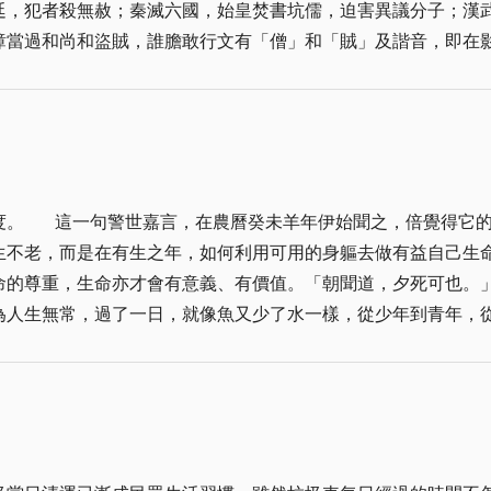
廷，犯者殺無赦；秦滅六國，始皇焚書坑儒，迫害異議分子；漢
璋當過和尚和盜賊，誰膽敢行文有「僧」和「賊」及諧音，即在
隆三朝即有七、八十件案例。至於大陸文革時期，凡對知識分子
去首，遭戮尸滅族；胡中藻「一把心腸論濁清」的文句，和徐駿
被定為大逆不道，株連九族，滿門人頭落地，平添冤魂！ 歷史是一面鏡子！雖然
，卻也博得千古罵名！幸好，咱們生在今日民主社會，總統經人
的春光易逝，生
由之保障，或許，這就是民主自由的可貴！
生不老，而是在有生之年，如何利用可用的身軀去做有益自己生
生命亦才會有意義、有價值。「朝聞道，夕死可也。」其是之謂也。 講到生命
為人生無常，過了一日，就像魚又少了水一樣，從少年到青年，
是每個人都如此。況且在有生之年，還會有生病、有不幸、有悲傷，
水。常者皆盡，高者亦墮；合會有離，生者有死。眾生相剋，以
諺云：「一日之計在於晨，一年之計在於春。」昨晨、今晨、明晨都不
勸告我們生命的寶貴，要珍惜寸陰，不要白白的浪費。「逝者如
魔兵，自我惕厲，從生死得度，豐富生命，讓生命發光發熱！