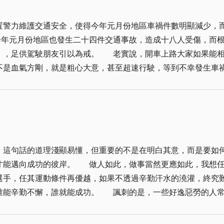
意提早離開這份神聖、酷愛新聞工作，重新踏上人生另一個新旅
置警力維護交通安全，使得今年元月份地區車禍件數明顯減少，
祝福本報更上一層樓，生生不息，永續經營。
路大家如果能相互禮讓，小心慢行，不爭先恐後，遵守交通規
氣方剛，就是粗心大意，甚至超速行駛，等到不幸發生車禍，再後悔就來不
，想要煞車一定來不及，而速度快造成的傷害也愈大，如果大家
七件交通違規，其中超速行駛就高達一百二十七件，這說明地區
馬。
，這句話的道理淺顯易懂，但重要的不是在明白其意，而是要如
想任何人不論從事那一種行業，欲有所成，或更進一
選手，任其運動條件再優越，如果不透過辛勤汗水的澆灌，終究
好逸惡勞的人常會自辯說：「明知事之不可為，即徒勞亦屬無
。」凡此皆為頹廢怠惰的口實，要知道天下萬事萬物，無不可為
那更彰顯了己身意志力的薄弱。事實是，天下事欲有所得，不能