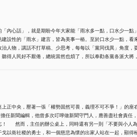
力已經放盡卻未見事功，不要恢心，那純粹是勤勞的代價還沒付足，
的動能才能造福人群，生命的思想才能流澤於世，縱使人力有時
卻一付行屍骨架、偷惰無益之人所難以想像的。
是期盼今年大家能「雨水多一點，口水少一點」。 的確，陽光、水、空氣，是人類存
點建設性的「雨水」建言，皆為美事一樁。至於口水少一點，看
政治人物，講話不打草稿、少思考，每每以「黨同伐異」角度，
人民好不厭倦，總統當然也煩了，所以奉勸各黨各派大將，今後少噴一點口
會寄以關心，但並不是會那麼的在乎，民眾所最關心的，還是他
這才是民眾最想要得知的答案。 或許過去執政者經驗太嫩，政壇口水太多，委實浪費
見雛型，阿扁總統也喊出要「拚經濟、大改革」，因此，我們期待
人民一個好未來，誰就能擄獲民心，贏得人民的信任與支持。
桌上正中央，壓著一張「權勢固然可畏，義理不可不爭！」的座
右銘，其中的含
衛社稷的勇士，和一個慈悲為懷的出家人站在一起，顯得極不搭調，令人