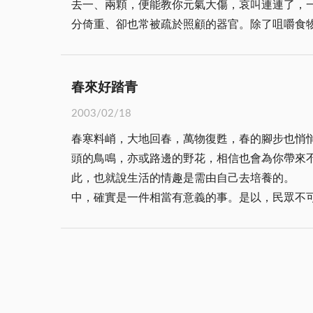
去一、兩顆，便能教你元氣大傷，哀叫連連了，一口氣拔
分倚重、卻也常被疏於照顧的器官。除了咀嚼食
度來看，擁有堅固耐用的牙齒遠比追求一口媲美明星的雪白貝齒更重要
呵護的。保養？不就是刷牙、漱口，保持清潔嗎
又不節制地大啖甜食的話，想與蛀牙劃清界線恐非易事，終究落得牙疼
春來好踏青
出刺耳且恐怖聲響的醫療器材在自己嘴裡又鑽又
2003/02/18
發周邊組織感染或其他併發症可能危及生命才更
春寒料峭，大地回春，萬物復甦，春的腳步也悄悄來到人間，為浯島憑添一股祥和
的心理負擔。當然，平日確實做好牙齒保健與口
頭的鳥鳴，亦或路邊的野花，相信也會為你帶來
此，也就說生活的情趣是需由自己去培養的。 人的生活需要活潑、生動，才能有益身心的健康。如能花點心思，利用大自然四季變化之妙，溶入生活行為當
中，確實是一件相當有意義的事。是以，民眾不可錯失良機，宜把握難得時
身心得到舒暢，增進生活情趣。況且，近年來由
到處走動走動。 別以為運動是稀鬆平常的事，是不起眼的玩意，其實是最廉價的補品，最有益於身心的健康。再說，登山、踏青也是運動的一種，殊途同歸，
效果一致，這種長期良好習慣的養成，將會使你永保快樂、充實的心境！ 忙碌的時下民眾，除了工作之
來力行，而且還得持之以恆，不是一曝十寒，才
動，將有意想不到好處。