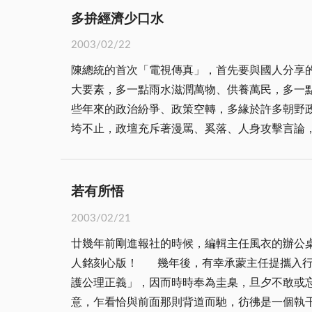
終相信，經過愈難，則收穫愈大。所以，當你覺得氣
多拚經濟少口水
就如此，只有將生命常存於不斷的勞動中，生命
2003/02/22
光華永遠常存，那是縱或壽登耄耋、長命百歲，
陳總統的首次「電視傳真」，首先要與國人分享的「內心話」，就
大要素，多一點雨水滋潤萬物、供養萬民，多一
些年來的政治紛爭、政策空轉，多緣於許多朝野
垮不止，政壇充斥著漫罵、奚落、人身攻擊言論，聽得
潮大開，小老百姓對於那個人或那個黨執政，雖
重要的。 想想過去，很少像現在這麼抓不住未來。老百姓擔心失業，又怕自己的生活能不能過得下去？真是四顧心茫茫。這時候如果再爭一些什麼本土？非本
土？有用嗎？也許該問，過去這段苦日子裡，我們做了什麼來保住未來，
若有所悟
了我們太多的力氣。不過隨著國親合、連宋配初
2003/02/21
之戰，誰能拚出好政績，拿出拚經濟好藍圖，許
廿幾年前剛進報社的時候，編輯主任風衣的辦公
人銘刻心版！ 幾年後，有幸承蒙主任提攜入行擔任新聞編輯，他曾多次叮嚀做新聞守門人，應善盡社會責任，一輩子要堅持信守的，就是「不畏強權脅迫，維
護公理正義」，因而時時奉為圭臬，旦夕不敢或忘！ 然而，主任的辦公桌上，同時還有另一則「不要與小人為敵，小人自有他的敵人！」的座
意，乍看恰與前面那則背道而馳，彷彿是一個執干戈以