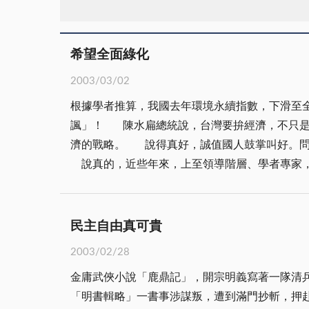
希望全面綠化
2003/03/02
根據學者推算，我國去年環境永續指數，下滑至
諷」！ 陳水扁總統說，台灣要拚經濟，不只是決心與努力的問題，更重要還要抓對方向。陳總統還說，要以經濟知識化、環境永續化、社會公義化，做為拚經
濟的戰略。 說得真好，誠值國人鼓掌叫好。問題是政府到底做了些什麼？能拿出些什麼政績予國人瞧瞧，讓民眾能抬得起頭、有信心，那才是最重要的。
說真的，近些年來，上至領導階層、學者專家，
到底問題出在哪裡？ 或許，宏碁施董近在一項「經濟論壇」的一席話，可為我們解惑。他說：「要說的我們已經說太多了，最重要的就是去做、做、做」。言
下之意，近些年來，我們實在浪費了太多的口水
值各方借鏡。 話說回來，政府要讓人民生活過得好，不僅要打拚經濟，更須打造優質的生活環境。眾所周知，環境保護與綠化工程正是先進國家的象徵，面對
民主自由真可貴
台灣日益惡化的環境，還有待政府的大魄力與作為。 政府現不正在推動「觀光客倍增計畫」，進行「搶救失業方案」，其實兩者可相輔相成，
2003/02/28
國全面綠化大工程，一則可為觀光客倍增計畫提
金庸武俠小說「鹿鼎記」，開宗明義寫著一隊清
相信，假以時日，全國「春城何處不飛花」，綠
「明書輯略」一書事涉謀叛，遭到滿門抄斬，押赴刑場！ 從前，封建帝制社會，天子視庶民如草芥，凡對朝廷不敬，「君要臣死，