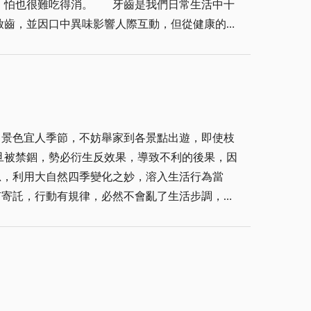
牙齒是我們日常生活中十
啟齒，並因口中異味影響人際互動，但從健康的角
如果清潔工作草率，刷刷兩下、吐嚕幾口就了事，
更是讓人萬分掙扎，稍有處理不當，失血事小，引
大夫們除確保器械衛生，更要心細手巧，減輕病患
旦被禁錮，勢必衍生反效果，導致不利的後果，因
因此，春天的到來，無疑是最宜人的季節，最適宜
延年益壽，不妨趁此春光明媚好時機，多到郊外走