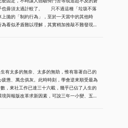
怎麼固定，不時讓人體驗倚門苦等或追趕不及的窘
。 只不過這種「垃圾不落
車上拋的「制約行為」，至於一天當中的其他時
行為看似矛盾難以理解，其實稍加推敲不難發現，
貨」出清時，他們或許會「配合」大家作環保；但
了！ 從小我們便被教導要
到有人可以只為圖一己之便，將垃圾隨手扔在地上
你一眼或送上一句「干你屁事？」一副算準你總不
垃圾不落地，但唯有全民力行垃圾不落地，從個人
心疲憊、萬念俱灰。此時時刻，學會逆來順受最為
環境與報版改革求新因素，可說三年一小變、五年
力是值得的！至於多餘的批評，就當作是過眼雲
學到了不少做人做事道理。雖然在學識上求得有