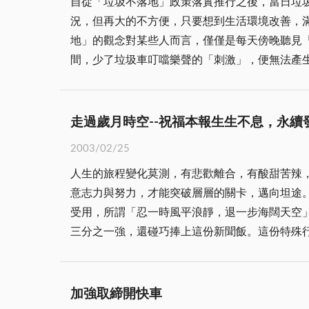
自從「垃圾不落地」政策落實推行之後，當日垃
況，但再大的不方便，只要想到生活環境改善，滿溢廢棄
地」的觀念對某些人而言，僅僅是每天傍晚聽見
間，少了垃圾車叮噹樂聲的「刺激」，便無法產
這些人並未將「垃圾不落地」觀念內化成為自己
若少了集體行為的激勵，缺乏公德心的本性流露，手上
「養成良好生活習慣，不隨地亂丟垃圾破壞環境
走過歲月時空--祝福本報生生不息，永續
時，總忍不住要發揮道德勇氣加以勸說，只不過
2003/02/25
至於為此報警抓人的不屑態度，除了感嘆教育失
人生的旅程變化莫測，有悲歡離合，有酸甜苦辣，能順順利利走來，確實也
做起、從小處著手，拒絕成為隨手亂丟垃圾的「
意志力與努力，才能突破層層的關卡，邁向坦途
受用，所謂「忍一時風平浪靜，退一步海闊天空」，不正是告訴你進退之道嗎？ 時光匆匆，歲
三分之一強，還碰巧捧上這份新聞飯。這份特殊
一大變，同仁們的努力與付出，各界褒貶兼有。
煙。 相聚是一種緣份、共事是一種福氣。自弱冠起進入報社，一晃眼，已屆卅六年，在這段漫長的歲月裡，人事浮沉，點滴在心，有歡樂、有淚水；尤其報社
有恩於我，對於我的照顧，無微不至，「亦師、
加強取締開快車
限，不過，也賺到了不少工作經驗，更讓我擁有一個美滿、幸福的家庭