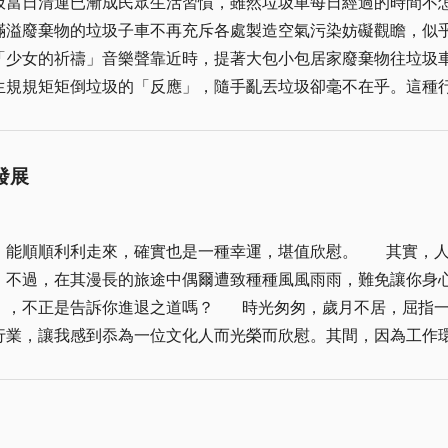
圾當日清運已漸成民眾生活習慣，雖然垃圾車每日經過的時間不
物的垃圾子車不再充斥各處製造空氣污染妨礙觀瞻，似乎也毋須太過計較了
「少女的祈禱」音樂聲靠近時，提著大包小包居家廢棄物往垃圾
生規規矩矩倒垃圾的「反應」，隨手亂丟垃圾卻毫不在乎。這種
的生活價值觀，當垃圾車執行垃圾收集工作，左鄰右舍忙將「存
拿著喝完的飲料空罐又碰巧附近沒有垃圾桶，管他什麼「垃圾不落地」，扔
整潔」，當自己始終奉行這樣的價值觀為環保盡棉薄之力，卻看
發展
言者諄諄，聽者藐藐，「客氣」一點的對你置之不理，更甚者白
敗，能奈他何？垃圾車每天挨家挨戶收集垃圾，固然確保了袋裝
是一種幸運，堪值欣慰。 其實，人生有太多的無奈、太多的無助，惟有靠著自己的
垃圾」，我們的生活環境才能真正整潔、清新。
。不過，在其漫長的旅途中偶爾遭致種種風風雨雨，難免讓你身
月不居，屈指一數，來社工作已達三十六載，幾乎已佔了人生的
行業，讓我感到忝為一位文化人而光榮而欣慰。其間，因為工作
不過，多數同仁仍認為，為了地區的進步與繁榮，其所奉獻的心
亦友；亦為衣食父母」，讓我無後顧之憂，專心致力份內工作，
。這份情、這份義，我會永遠的惦記。 畢竟，天下無不散的筵席，只是早晚而已；或許