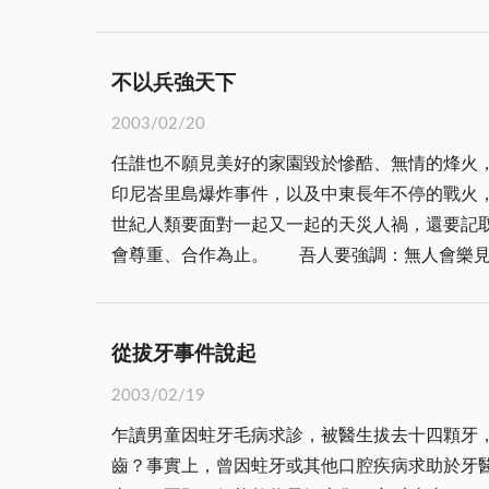
「望之儼然，即之也溫！」表面上，他對工作非
益，唯獨不敢問他「小人的敵人在那裡」？ 後來，主任病痛纏身，心中存在的疑惑益加不敢啟齒，直至他「蒙主寵召」，仍未找到答案，時在憾中！尤其，每
當看到社會上諸多不公不義，投機取巧者得意春風，沒有
不以兵強天下
前塵往事，驚覺一些逢迎拍馬、醉心權利追逐者
2003/02/20
暗虧者，卻是夫妻恩愛，子孝孫賢，家庭和樂美滿，他們才是真正的贏家！ 我終於若有所悟，原來
任誰也不願見美好的家園毀於慘酷、無情的烽火，自此過著顛沛流離的難民苦厄生
人！」因為，為人處事投機取巧的小人，他的敵
印尼峇里島爆炸事件，以及中東長年不停的戰火
世紀人類要面對一起又一起的天災人禍，還要記
會尊重、合作為止。 吾人要強調：無人會樂見戰爭的發生，人人都願過著和平、安居樂業的太平盛世生活日子。 距今二千多年前，道家始祖老子就提出警
告說：「兵者不祥之器，非君子之器；不得已而
焉。如今的阿富汗，在美英聯軍對前塔利班政權發動
張以軍事武力解決伊拉克武裝(銷毀大規模毀滅性
從拔牙事件說起
前的強硬要發動戰爭。因為全球反戰人士都願見以和平方式解決伊拉克問題，不
2003/02/19
心底深惡痛絕戰爭。我們衷心期盼國際發揮正義
乍讀男童因蛀牙毛病求診，被醫生拔去十四顆牙
齒？事實上，曾因蛀牙或其他口腔疾病求助於牙