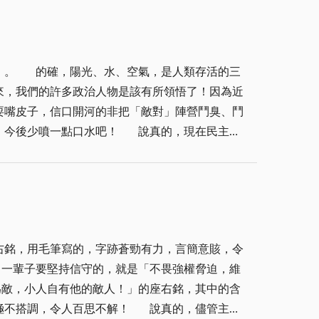
努力再努力，必有所得。 再說生命本
而窮，或雖天不假年，但勤勞的代價，卻使生命的
活的三
來，我們的許多政治人物是該有所領悟了！因為近
耍嘴皮子，信口開河的非把「敵對」陣營鬥臭、鬥
水吧！ 說真的，現在民主思
們的生活會不會過得「明天比今天好」，那才是最
二○○四年總統大選主軸─是場君子之爭、拚經濟
右銘，用毛筆寫的，字跡蒼勁有力，言簡意賅，令
百思不解！ 說真的，儘管主任