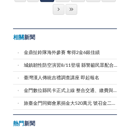
給予農民妥適回應，迅速擬訂完善可行金融制度配套措
或許要求他們做到零失誤並不盡合理，如果醫療過程每
施，才不致使農漁民希望落空。據聞，一旦他們的訴求
一個環節都依正當程序執行卻仍發生遺憾，只能說是意
沒有得到合理的答覆，勢必不排除於農民節發動更大規
外，畢竟任何醫療行為都或多或少有風險，過程的複雜
模的抗爭遊行事件，果如此，屆時將會導致無法收拾局
性也讓結果增加了不可預測性。但不可否認的，這些意
相關
新聞
面。 最為國人所詬病而不可原諒的事，即是假米酒
外中卻也有不少是應注意而未注意所造成的不幸，在要
風暴不斷上演。目前已造成全國七人因甲醇中毒死亡嚴
求民眾了解醫療意外在所難免的同時，醫療人員也該體
金鼎扯鈴隊海外參賽 奪得2金6銀佳績
重事件，人人談酒色變，連帶影響下游產業銷售，幾乎
認自身工作的重要性，努力充實專業技術並以更謹慎的
與米酒有關的生意都遭到波及，諸如薑母鴨、羊肉爐
態度面對病患，處理病情，提供更佳的醫療服務，減少
城鎮韌性防空演習8/11登場 縣警籲民眾配合疏散避難
等，幾至門可羅雀，業績下滑好幾成；最可憐還是一些
甚至避免醫療錯誤造成的遺憾。
臺灣漢人傳統吉禮調查講座 即起報名
原住民，他們大都飲用米酒頭，這些假米酒正是他們的
剋星，政府竟然無法解套，束手無策。針對以上農會金
金門數位縣民卡正式上線 整合交通、繳費與生活服務 迎接在地智慧新生活
融制度、假米酒風暴，老番癲李登輝凍未條說了一句公
道話：「扁政府是選舉團隊，而非治國人才」，此話無
旅臺金門同鄉會累捐金大520萬元 號召金二代金三代返鄉求學
疑是一記當頭棒喝，發人深思！ 一般民眾的反映
是，阿扁總統應好好坐在總統府，召集幕僚，深思熟慮
熱門
新聞
處理好兩岸關係、產業振興與失業問題、農會金融制