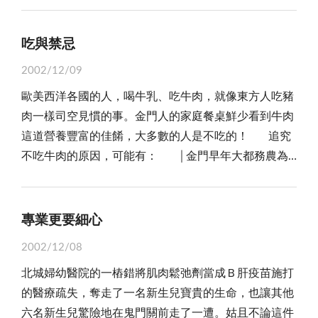
致力拚經濟、大改革，以贏回民眾的支持」。可見，廣
世界如果人人都成了佛，豈不少了人味了嗎？當然，如
弟，僅有一個妹妹。小時候，鄰居嬸婆就常抱著妹妹：
大的中間選民，才是決定政黨往後能否繼續壯大、成長
果你只是把它當做是生活修行的一種方式，而不是為了
「五兄摃一妹，要嫁無金箍也鳳冠！」讚許妹妹有五位
之關鍵，更點出現階段民意之趨向。 一般而言，中
吃與禁忌
成佛，那也無妨，但如果你要當它是開悟的唯一方法，
兄長，將來出嫁時哥哥「添妝」的金飾，足以打造金箍
間選民泛指散居在社會各角落默默耕耘的理性公民，他
那鐵定如「磨磚作鏡」一樣，永遠也開悟不了！
2002/12/09
或鳳冠！ 事實上，妹妹在家裡似寶貝，兄長疼惜自
們渴望安定，期待改革，雖不會急切投入火熱的政治活
歐美西洋各國的人，喝牛乳、吃牛肉，就像東方人吃豬
然不在話下，而妹妹也很敬重兄長，諸如婚姻大事，也
動，卻也不是冷漠的一群，他們總是冷眼旁觀，在最關
肉一樣司空見慣的事。金門人的家庭餐桌鮮少看到牛肉
徵詢兄長的意見。因此，妹妹的疑惑，我心中已有定
鍵的一刻，把最關鍵的一票，理性的投給他們認為最理
這道營養豐富的佳餚，大多數的人是不吃的！ 追究
見：咱們是離島鄉下人，不是什麼金枝玉葉，先秤秤自
想的候選人。讓好人出頭，或許就是他們心中的一把尺
不吃牛肉的原因，可能有： │金門早年大都務農為
己的斤兩，「四兩 仔愛除」，醫生的兒子就甭考慮
吧！ 我們期待各政黨，在選舉激情過後，皆須好好
生，牛對一個農家來說是耕種托運的動力，對農家的貢
了，審慎選擇那位農家子弟。 其實，妹妹的兩個男
反躬自省，不要老是盤算著如何從民眾手中拿到選票，
獻是很大的，也是農家的成員之一。所以，金門老一輩
朋友，我皆緣慳一面，驟下結論，未免太過武斷，但
更應好好的反思，能為民眾做些甚麼？當二○○四年總
的人，幾乎是不吃牛肉的多，餐桌更是看不到，是對牛
是，好歹比妹妹年長十五歲，多看過一些人間冷暖。畢
專業更要細心
統大選來臨時，「誰最愛台灣」將不再是焦點，民眾要
的一份濃濃的情感和感恩吧！ ─與命有關係，牛是
竟，許多豪門紈子弟，大都玩世不恭，鮮少能敬業樂
看的，是誰能讓他們的生活過得更好，這股全民殷切
2002/12/08
大生肖，命輕的人不可以吃，吃了會對自己的命運有負
群，特別是仗著有錢有勢，易染酒色財氣追歡買笑，換
「拚經濟、要改革」民意趨勢，看只看誰能言行一致、
北城婦幼醫院的一樁錯將肌肉鬆弛劑當成Ｂ肝疫苗施打
面的影響。小孩子不可以吃，吃了「沒翻車」。有的做
妻如換鞋，與其冒著半途被甩的風險，倒不如找個平實
真心誠意來推動，更不知各政黨準備好了沒？
的醫療疏失，奪走了一名新生兒寶貴的生命，也讓其他
官或是有身份的人也不吃，怕對未來的前程或職位有不
可靠的青年，只要品行端正、勤儉向上，農家子弟又何
六名新生兒驚險地在鬼門關前走了一遭。姑且不論這件
好的作用，所以不吃牛肉。 ─再來跟宗教信仰有關
妨？ 妹妹接受我的建議，選擇嫁作農婦，原本「嫁