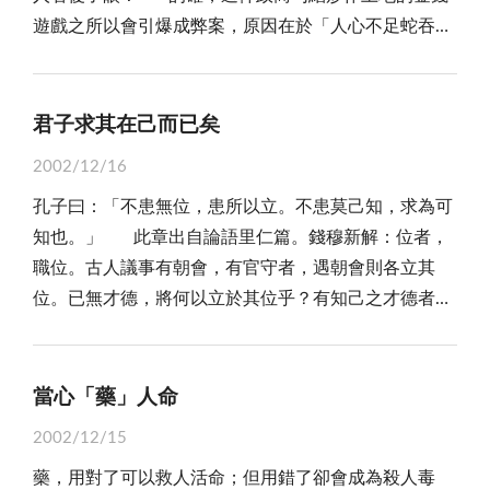
遊戲之所以會引爆成弊案，原因在於「人心不足蛇吞
受到重視，人們也一窩蜂地上起各種ＥＱ課程來的原
象」！涉案人個個位高權重，富可敵國，卻吃相難看，
因。 然而，情緒真能由理智掌控嗎？有時也不盡
才成社會新聞焦點！ 其實，見利忘義，貪婪且不知
然。一個顯而易見的例子是，父母師長常常諄諄告誡子
足仍人之本性，自古已然，於今尤烈！畢竟，世界上沒
女或學生，不要緊張或生氣，但是當他們自己碰到情況
君子求其在己而已矣
有一個政客滿足自己的權勢，停止權利爭奪；也沒有一
時卻也緊張萬分，甚或暴跳如雷。這也解釋出情緒管理
2002/12/16
個富翁，滿足自己的財富，而停止聚財。因此，無分達
也必須從另一個層面著手。因此，有人主張情緒管理，
孔子曰：「不患無位，患所以立。不患莫己知，求為可
官顯貴，或販夫走卒，在每一個階層裡，都有人在暗地
應從呼吸做起，讓呼吸平順，心情自然平和，刮起坊間
知也。」 此章出自論語里仁篇。錢穆新解：位者，
裡偷雞摸狗，幸運者，沒有被揭露事實真相，可以暫時
的另一股學習「呼吸法」風。 其實，要讓自己少生
職位。古人議事有朝會，有官守者，遇朝會則各立其
逍遙法外，反之，不幸東窗事發，足以身敗名裂，或身
氣些，最重要的是要從自己的「心」做起，首先要對自
位。已無才德，將何以立於其位乎？有知己之才德者，
繫囹圄吃牢飯，焉能不小心謹慎！ 從前，金門還是
己有信心，更重要的是要把自己的心放寬。所謂「天下
將可援之入仕。患無位，則患莫己知。求為可知，即先
農業社會，沒有電，更沒有冰箱冷藏設施，有一農戶殺
本無事，庸人自擾之」，唯有打開自己的「心窗」去迎
求所以立於其位之才德也。 春秋戰國時代的策士蘇
了豬，鮮肉吃不完，僱佣騎馬分送給出嫁遠村的女兒，
納世界，深體宇宙的奧妙，人之形形色色，多看別人一
秦，他在羽毛未豐遊說秦的書向上遞了十次而說不行。
深怕被揩油，因此，在鮮肉包裏偷偷放了一張字條，上
當心「藥」人命
點優點，少看一點缺點，如此神清氣自爽，生活起來更
他所穿的黑貂皮衣破了，黃金百斤亦用盡了，費用乏
面寫著：「寄肉有四塊、入門隨時找，恐驚貪心人，大
會樂由心生，又何來「抓狂」之有？
2002/12/15
絕，只好離開秦國回家。 蘇秦落魄狼狽的回到家
塊變小塊」。可是，受僱運送者中途下馬歇息，忍不住
藥，用對了可以救人活命；但用錯了卻會成為殺人毒
門，他的妻子、父母及嫂子看他羸縢履蹻，負書擔橐，
偷偷打開包裏，發現是四塊鮮肉，而且，還有一張字