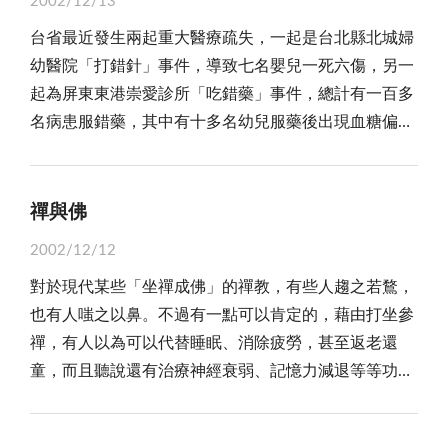
2002/12/13
尾」，五十步笑百步，其實都是一樣的。最重要者還是
再加上每家大型醫院每日平均要處理數千筆藥單，其中
台省最近發生兩起重大醫療疏失，一起是台北縣北城婦
能夠知恥知病，痛下針砭，好好檢討缺失，而不是硬
牽涉的是動輒上萬次的配藥動作，而從事這項重要工作
幼醫院「打錯針」事件，導致七名嬰兒一死六傷，另一
拗，真正拿出績效來，讓人心服口服，才是各政黨值得
的人只要一個漫不經心或因身體勞累導致注意力分散，
起為屏東東港崇愛診所「吃錯藥」事件，總計有一百多
去思考的。也惟有這樣，才能迎合民意，適者生存，達
便可能配給病人錯誤的藥品，專業的藥劑師尚且可能忙
名病患服錯藥，其中有十多名幼兒服藥後出現血糖偏
到永續經營的成果。 當下的台灣，經濟直直落，百
中有錯，更別說有些不肖醫療院所隨便找一些阿貓阿狗
低、昏迷及抽筋等現象，引來社會關切，為何醫療院所
業蕭條，產業不斷外移或關廠，人民連糊口的工作都找
的來從事這件攸關人命的工作有多麼不應該了。 即
會發生如此「要命」的錯誤，值得醫界痛定思痛虛心檢
不到，委實怨聲載道，痛不欲生。在如此糟的環境下過
使專業的藥事人員也難保證一定做到零失誤，但讓專業
討。 老實說，醫界發生打錯針、給錯藥、開錯刀，
活，試想，民眾的心情如何好得起來？小偷之多也一直
禪與佛
的人進行配藥、核對及給藥確認等工作仍屬必要，期待
以及誤診等事件可說時有所聞，但一般都是屬於個案，
困擾著民眾，飆車族的氣焰更為囂張，當街揮刀砍人，
各醫療院所能自我要求，政府相關單位也應確實負起督
2002/12/12
加上院方或醫師刻意隱瞞，導致有些病患根本不知自己
隨心所欲，目中無人，視公權力於不顧。 尤其更甚
導責任，至於民眾呢，恐怕也得多學習自行辨識藥物、
對於現代某些「坐禪成佛」的禪教，有些人趨之若鶩，
被誤診，一旦發生問題院方與病患也會私下解決，除非
者，台北市議員當街被狙擊身亡，陳學聖立委等也被搶
確保用藥能更萬無一失了。
也有人嗤之以鼻。不過有一點可以肯定的，藉由打坐參
雙方談不攏或者被新聞媒體發掘，事情才會爆發開來，
劫，險些賠上老命；一位年輕婦人大白天在北縣三重市
禪，有人以為可以代替睡眠、消除疲勞，甚至返老還
而像北城醫院「打錯針」、崇愛診所「弄錯藥」事件，
的大街上行走，竟然被飛車搶匪搶奪皮包。這位婦人不
童，而且聽說還有治療神經衰弱、記憶力減退等等功效
由於受害人數眾多才「紙包不住火」，引來社會震驚。
甘被搶，一直抓住皮包不放被拖行了兩百公尺，弄得皮
呢！這些可能都是真的，所以，閒來無事，打打坐、參
一般民眾到醫院看病，可說是把生命交給醫師，好
破血流，終究也讓搶匪得逞。在如此惡劣的環境下，民
參禪，未嘗不是人生一大享受。 當然，我們都沒有
的醫師不僅要醫術精湛，更要有醫德，如此必然深受民
眾如何渡日？再說，米酒也會喝死人，打針吃藥也會死