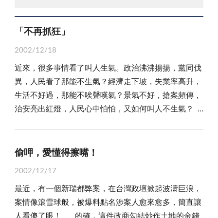
「不再抓狂」
2002/12/18
近來，很多事情看了叫人生氣。政治沸沸揚揚，黨同伐
異，人民看了那能不生氣？經濟走下坡，失業率高升，
生活不好過，那能不唉聲嘆氣？景氣不好，搶案頻傳，
治安亮出紅燈，人民心中怕怕，又如何叫人不生氣？
從大環境的不佳，延伸到小老百姓的生活與工作，無
形中也會累積一股不滿的「怒」氣，一經點燃，小則與
人口角，生出是非，大者與人衝突，釀出悲劇，可見，
偷呷，愛懂得擦嘴！
生氣的代價何其大，何其得不償失，那麼，我們就知道
2002/12/17
何苦在生活與工作上與人衝突、生氣的道理。 不
最近，有一個新瑞都弊案，在台灣政壇掀起波濤巨浪，
過，人有喜怒哀樂，很多事情真要叫人不生氣也難！因
案情像滾雪球般，被爆料點名涉案人愈來愈多，簡直讓
此，如何做好情緒管理，把生氣降到最低點，倒成了現
人看傻了眼！ 的確，這件政商勾結炒作土地的金錢
代人的一個重要課題。這也就是近些年來情緒管理普遍