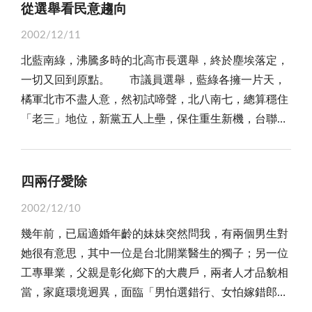
見過佛，也不知道佛究竟該是什麼樣，更不知道佛是不
眾們尊敬，但壞是壞在有少部分醫師或醫療院所自認高
從選舉看民意趨向
人，真是天大笑話。以上種種警訊，當政者再不即起設
是還有人性，我們只知道，每個人心中其實都有一尊屬
人一等缺乏醫德，破壞了醫療形象，更要命的是一時疏
法解決，必為全民所唾棄！
2002/12/11
於自己的佛，如果你覺得祂有人性中的慈、悲、喜、
忽給錯藥、打錯針、開錯刀，像這種拿病患生命開玩
北藍南綠，沸騰多時的北高市長選舉，終於塵埃落定，
捨、有知覺，你就是佛；反之，如果你心中的佛早已失
笑，實在是錯得不可原諒。 要杜絕醫院草菅人命，
一切又回到原點。 市議員選舉，藍綠各擁一片天，
去了人性中的喜、怒、悲、歡，也沒有苦、沒有樂，那
衛生署等相關單位應建立完善的監督系統，醫師有誤
橘軍北市不盡人意，然初試啼聲，北八南七，總算穩住
麼佛就是你。在我們的週遭，可以說無處不是佛，父
診、院方有給錯藥的統統建檔登錄並給予應有懲罰，甚
「老三」地位，新黨五人上壘，保住重生新機，台聯在
母、親人、朋友，還有那一草一木，莫不是佛，不過對
至主動公布周知，如此才能提昇國內醫療品質，確保民
北市全軍覆沒，倒成唯一大輸家。 從選舉結果來
我們來說，那也僅只是佛，如是而已！ 記得佛教中
眾生命安全。
看，北高市長連任，政績受肯定，有利政局穩定。兩位
有一則故事，傳說五祖弘忍去見四祖道信時還是個孩
現任者順利蟬連，藍綠陣營好像白忙一場，然而經此一
子，在大殿裡解開褲襠就尿了起來，門人跑來驅趕，大
四兩仔愛除
役，台灣南北對決的政黨態勢看似獲得強化，其實，向
罵哪來的野孩子，竟敢在佛殿小便。年幼的弘忍毫無懼
2002/12/10
中間靠攏才是獲勝基本盤的理念，卻也正在悄悄的滋
色的反問：你們告訴我，何處沒有佛，我就去那裡尿
幾年前，已屆適婚年齡的妹妹突然問我，有兩個男生對
長。 這可從馬英九的大勝，台聯的慘敗中看出點端
尿。四祖聽了，驚為大根利器，乃收為徒弟，果然也傳
她很有意思，其中一位是台北開業醫生的獨子；另一位
倪，而這股中道力量，勢將漸漸淡化台灣的統獨和意識
了衣缽。 何處沒有佛？在禪師的眼中，佛無處不
工專畢業，父親是彰化鄉下的大農戶，兩者人才品貌相
型態爭執。正如阿扁總統以民進黨主席身分發表選舉感
在，然而也因為佛無處不在，於是產生了「坐禪成佛」
當，家庭環境迥異，面臨「男怕選錯行、女怕嫁錯郎」
言所強調的，「將視民眾投票的結果為一項警惕，未來
這樣的現代禪。坐禪成佛其實也無不好，問題是，這個
的抉擇，希望我幫忙指點迷津！ 的確，我有四個弟