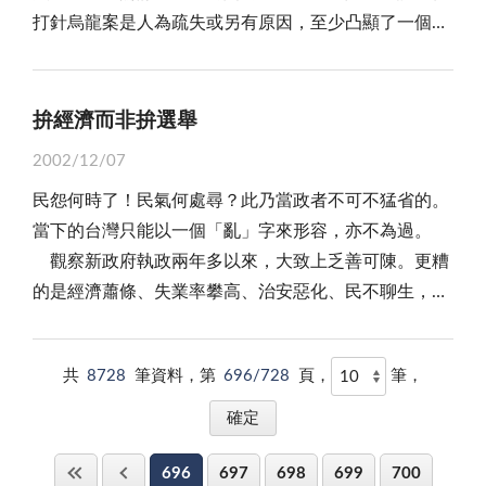
打針烏龍案是人為疏失或另有原因，至少凸顯了一個事
連，像是拜佛的人不吃牛肉。佛教來自印度，印度人是
著做稼尪，三餐攏灶坑」，只是，大農戶全採機械化耕
實：醫療服務的每一個環節都絲毫馬虎不得，一個小小
崇信牛的神聖不可侵犯，才有拜佛不吃牛肉之說。像似
作收割，不但甭下田幫忙，小倆口還能到都市公司上
的錯誤，卻可能讓醫病雙方都付出極大的代價。 老
宮廟的乩童、聽字的及涉足宮廟代誌的人，他們是不吃
班，偶而假日返家，公婆像招待訪客般的疼惜。因此，
實說，非萬不得已沒有人願意和醫生或醫院有任何牽
牛肉的，聽說吃了牛肉之後就會受到神明的懲罰。
拚經濟而非拚選舉
每次帶一對小外甥回娘家，暗自慶幸當初的建議沒有凸
扯，但人終其一生很難不和醫院或醫生打交道，這也是
以上所有各種不吃牛肉的原因，家庭主婦對吃牛肉傳
槌！ 有一首打油詩：「三尺郎君七尺妻，親嘴還需
2002/12/07
個不爭的事實。即便你把自己保養得很好、無病無痛
統的忌諱，以及不知如何去調理烹煮牛肉，所以呢？餐
架雲梯，夜來並臥鴛鴦枕，湊得頭齊腳不齊！」誠然，
民怨何時了！民氣何處尋？此乃當政者不可不猛省的。
的，在現代保健觀念強調預防重於治療的風氣下，上醫
桌雞、鴨、魚、肉都有，就是沒有牛肉這道佳餚美食。
人生的舞台，自己是生、旦、淨、末、丑，扮演什麼角
當下的台灣只能以一個「亂」字來形容，亦不為過。
院做健康檢查成了一種趨勢。就算不做健檢，婦女懷孕
如果想吃呢？那只好自掏腰包上餐館大快朵頤去了。
色，速配最重要，踰越分寸總是不妥！
觀察新政府執政兩年多以來，大致上乏善可陳。更糟
也得產檢，生產更離不開醫院。換言之，從事醫療工作
人生有各式各樣的禁忌，不吃牛肉也是。有的禁忌是
的是經濟蕭條、失業率攀高、治安惡化、民不聊生，以
的人，在這樣一處提供醫療服務的場所中所面對的是千
理性，有的禁忌是傳說的，有的禁忌是非理性的，迷信
致引發教師走上街頭、工人遊行爭取工作權、十萬農漁
千萬萬的血肉之軀，除了講究專業，更需要細心，而且
是一種不理性、沒有智慧的相信一件事。禁忌、迷信，
民也憤怒上街訴求抗議，他們打著「支持改革，反對消
是每一個環節、每一個特定人員都不能出錯，畢竟醫療
當你看清楚、理智的判斷，不是不可以改變的，時下年
共
8728
筆資料，第
696/728
頁，
筆，
滅」的口號。這一連串的抗爭行動，為的是求生存、爭
服務是連續性的，非僅一個單一人員的一個簡單指令或
輕的一輩，他們較開放、相信自己，就能接受、打破禁
權益，並非無理取鬧，新政府應審時度勢，徹底為全民
動作就能完成。以這件錯打疫苗案來看，忙中有錯的護
忌迷信，像接納吃牛肉一樣，沒什麼嘛！
解決困難，才是為政之道。 十萬農漁民走向總統府
士或許難辭其咎，但醫院的整體管理出現重大缺失卻也
696
697
698
699
700
理性平和訴求，實在是一項非常嚴重問題，阿扁政府應
是無法規避的責任。 提供醫療服務的終究還是人，