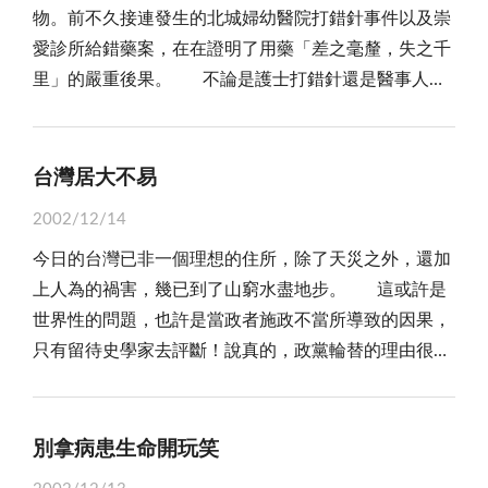
物。前不久接連發生的北城婦幼醫院打錯針事件以及崇
形容枯槁，面目犁黑，狀似有回家吃長期飯碗的樣子，
條，於是，他將其中一塊肉切成四份，重寫一張紙條：
愛診所給錯藥案，在在證明了用藥「差之毫釐，失之千
都不與蘇秦言語、亦不理睬他，甚至他的兄嫂不為他煮
「寄肉四小塊，落鹽落淡淡，入門隨時吃，恐怕生蟲
里」的嚴重後果。 不論是護士打錯針還是醫事人員
飯的冷淡對待，真是既狼狽又落魄！ 遭遇無情、重
子」！ 誠然，偷雞摸狗，暗摃揩油，絕對是法所難
給錯藥，背後都可能是一連串的疏失與管理不當，這些
大打擊的蘇秦體認到「不患無位，患所以立；不患莫己
容！但是，金門也有一句俗諺：「偷呷，也要懂得擦
烏龍事件不發生則矣，一旦問題浮上檯面，無異是加重
知，求為可知也」的奧義。於是，蘇秦乃夜發書，陳篋
嘴！」換言之，那件政商勾結炒作土地的金錢遊戲，如
了病患的心理負擔，原本就已經有夠多的問題要操煩
數十，得太公符之謀，伏而誦之，簡練以為揣摩。讀書
台灣居大不易
果吃相優雅一點，沒有被舉發，不致引爆成弊案，誰知
了，諸如：病因、病情、醫生的醫術、治療的時程及可
欲睡，則引錐自刺其股，血流至足。蘇秦經過一番寒澈
道其中的奧妙？
2002/12/14
能伴隨的不舒服、不方便甚至是治療率及後遺症等一連
骨的磨練，發憤讀書，揣摩遊說之術成，轉而以合縱遊
今日的台灣已非一個理想的住所，除了天災之外，還加
串的不確定因素，如今更得擔心即便前述的問題都能獲
說趙王，被封為武安君，任趙相，功成名就，實現了孔
上人為的禍害，幾已到了山窮水盡地步。 這或許是
得較肯定的答案了，卻不能保證會不會被打錯針、給錯
子的大道理！ 現今的社會是一個充滿生機與希望的
世界性的問題，也許是當政者施政不當所導致的因果，
藥甚至開錯刀，這種隨時可能成為醫療錯誤受害者的陰
社會；亦是一個汲汲營取，虛華不實的社會。人亦有
只有留待史學家去評斷！說真的，政黨輪替的理由很簡
影，怎不令人提心吊膽？ 生病離不開吃藥，而因應
言：「天下沒有白吃的午餐！」只有求其在己，不斷的
單，大部分的選民要過比以前更好的生活，所以才會選
不同病症所研發生產的藥品何止千百種，就算在形狀或
在才學品德精進，所謂：「犁牛之子騂且角，雖欲勿
擇不同的政黨來執政。一旦新政府的施政績效，遠不如
顏色上力求不同也很難做到讓每一種藥品都能在外觀上
用，山川其舍諸。」
以前的政府，無法達到他們的基本需求，相信新政黨亦
被輕易地區分，再者，藥名雷同者亦不勝枚舉。試想，
別拿病患生命開玩笑
將重蹈覆轍，難逃被顛覆的命運。 所謂「龜笑鱉無
這麼多種類的藥品，外觀互有相似，名稱也可能搞混，