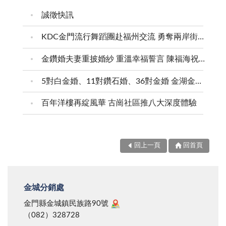
度，以及假米酒風暴等。而不是本末倒置，動輒「御駕
誠徵快訊
親征」，為黨籍候選人遊行造勢，不但浪費國家資源，
相對更危及元首生命安全，畢竟你的安全為全民的依
KDC金門流行舞蹈團赴福州交流 勇奪兩岸街舞賽三等獎
賴。選票的多少是靠施政績效作決定，希望總統先生能
金鑽婚夫妻重披婚紗 重溫幸福誓言 陳福海祝福牽手半世紀 情深相守成典範
深深體驗，才不會丟掉二○○四年總統寶座。
5對白金婚、11對鑽石婚、36對金婚 金湖金沙夫妻共享榮耀時刻 陳福海表揚金鑽婚夫妻 向半世紀相守家庭典範致敬
百年洋樓再綻風華 古崗社區推八大深度體驗
回上一頁
回首頁
金城分銷處
金門縣金城鎮民族路90號
（082）328728