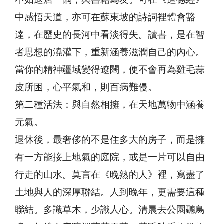
不如退居一隅，與書籍為友。可在《道德經》
中感悟天道，亦可在蘇東坡的詩詞裡體會豁
達，在歷史的長河中看淡得失。讀書，是在智
者思想的澆灌下，重新涵養滋潤自己的內心。
當你的精神疆域變得遼闊，便不會再為雞毛蒜
皮所困，心平氣和，則百病難侵。
第二種活法：與自然相擁，在天地萬物中涵養
元氣。
退休後，最奢侈的不是住多大的房子，而是擁
有一方能接上地氣的庭院，或是一片可以自由
行走的山水。莫言在《晚熟的人》裡，寫盡了
土地與人的深厚聯結。人到晚年，更需要這種
聯結。多識草木，少識人心。清晨去公園聽鳥