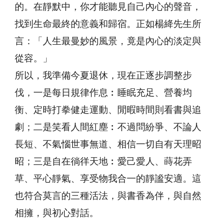
的。在靜默中，你才能聽見自己內心的聲音，
找到生命最終的意義和歸宿。正如楊絳先生所
言：「人生最曼妙的風景，竟是內心的淡定與
從容。」
所以，我準備今夏退休，現在正逐步調整步
伐，一是每日規律作息︰睡眠充足、營養均
衡、定時打拳健走運動、閒暇時間則看書與追
劇；二是笑看人間紅塵︰不過問紛爭、不論人
長短、不氣惱世事無道、相信一切自有天理昭
昭；三是自在徜徉天地︰愛己愛人、蒔花弄
草、平心靜氣、享受物我合一的靜謐安適。這
也符合莫言的三種活法，與書香為伴，與自然
相擁，與初心對話。