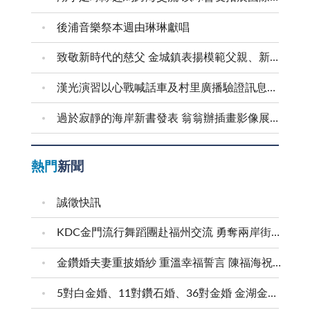
後浦音樂祭本週由琳琳獻唱
致敬新時代的慈父 金城鎮表揚模範父親、新好爸爸
漢光演習以心戰喊話車及村里廣播驗證訊息傳遞效能
過於寂靜的海岸新書發表 翁翁辦插畫影像展和茶會
熱門
新聞
誠徵快訊
KDC金門流行舞蹈團赴福州交流 勇奪兩岸街舞賽三等獎
金鑽婚夫妻重披婚紗 重溫幸福誓言 陳福海祝福牽手半世紀 情深相守成典範
5對白金婚、11對鑽石婚、36對金婚 金湖金沙夫妻共享榮耀時刻 陳福海表揚金鑽婚夫妻 向半世紀相守家庭典範致敬