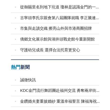
從御賜里名到地下坑道 瓊林是認識金門的一扇窗
古寧頭李氏宗親會第八屆團隊就職 李正騰連任理事長
市集與走讀交織 擦亮山外與市港商圈招牌
僑鄉文化展示館與湖井頭戰史館今重新開館
守護幼兒成長 選擇合法托育更安心
熱門
新聞
誠徵快訊
KDC金門流行舞蹈團赴福州交流 勇奪兩岸街舞賽三等獎
金鑽婚夫妻重披婚紗 重溫幸福誓言 陳福海祝福牽手半世紀 情深相守成典範