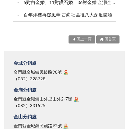
5對白金婚、11對鑽石婚、36對金婚 金湖金沙夫妻共享榮耀時刻 陳福海表揚金鑽婚夫妻 向半世紀相守家庭典範致敬
百年洋樓再綻風華 古崗社區推八大深度體驗
回上一頁
回首頁
金城分銷處
金門縣金城鎮民族路90號
（082）328728
金湖分銷處
金門縣金湖鎮山外里山外2-7號
（082）331525
金山分銷處
金門縣金城鎮民族路92號