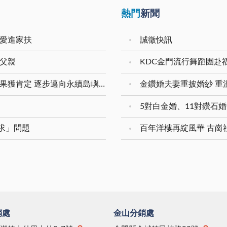
熱門
新聞
傳愛進家扶
誠徵快訊
的父親
KDC金門流行舞蹈團赴
金門人均一般垃圾量為全國最低 資源循環成果獲肯定 逐步邁向永續島嶼典範
求」問題
百年洋樓再綻風華 古崗
銷處
金山分銷處