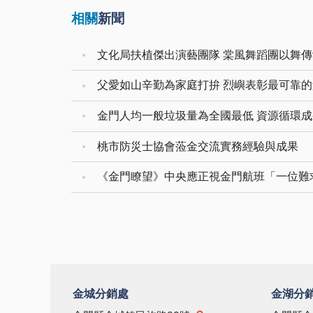
相關
新聞
文化局扶植傑出演藝團隊 棠風舞蹈團以舞
父愛如山辛勤為家庭打拚 烈嶼表彰最可靠
桃市防災士協會蒞金交流實務經驗與成果
《金門瞭望》中央應正視金門航班「一位難
金城分銷處
金湖分