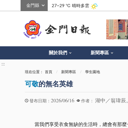
:::
27~29 ℃
晴時多雲
關於我們
新聞專區
:::
現在位置：
首頁
新聞專區
學生園地
可敬
的無名英雄
2026/06/16
湖中／翁瑋辰
發布日期：
作者：
當我們享受衣食無缺的生活時，總會有那麼一