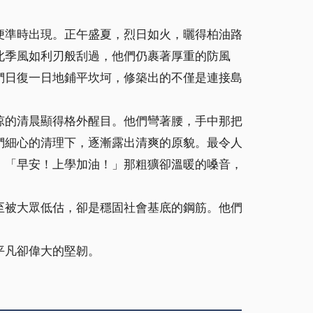
準時出現。正午盛夏，烈日如火，曬得柏油路
北季風如利刃般刮過，他們仍裹著厚重的防風
們日復一日地鋪平坎坷，修築出的不僅是連接島
的清晨顯得格外醒目。他們彎著腰，手中那把
們細心的清理下，逐漸露出清爽的原貌。最令人
：「早安！上學加油！」那粗獷卻溫暖的嗓音，
被大眾低估，卻是穩固社會基底的鋼筋。他們
平凡卻偉大的堅韌。