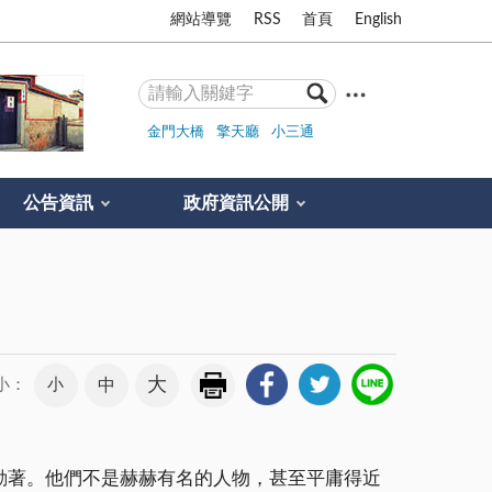
網站導覽
RSS
首頁
English
金門大橋
擎天廳
小三通
公告資訊
政府資訊公開
大
小
中
小：
著。他們不是赫赫有名的人物，甚至平庸得近