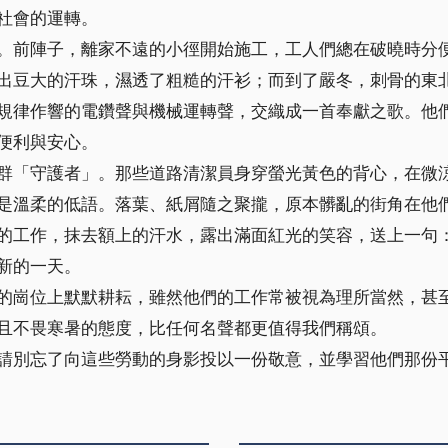
社會的運轉。
前陣子，離家不遠的小徑開始施工，工人們總在破曉時分便
出豆大的汗珠，濕透了粗糙的汗衫；而到了嚴冬，刺骨的東
規律作響的電鑽聲與機械運轉聲，交織成一首奉獻之歌。他
便利與安心。
「守護者」。那些道路清潔員身穿螢光黃色的背心，在微涼
是溫柔的低語。落葉、紙屑隨之聚攏，原本髒亂的街角在他
的工作，抹去額上的汗水，露出滿面紅光的笑容，送上一句
新的一天。
崗位上默默耕耘，雖然他們的工作常被視為理所當然，甚至
且不畏寒暑的態度，比任何名聲都更值得我們稱頌。
別忘了向這些勞動的身影投以一份敬意，並學習他們那份