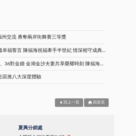
福州交流 勇奪兩岸街舞賽三等獎
金鑽婚夫妻重披婚紗 重溫幸福誓言 陳福海祝福牽手半世紀 情深相守成典範
5對白金婚、11對鑽石婚、36對金婚 金湖金沙夫妻共享榮耀時刻 陳福海表揚金鑽婚夫妻 向半世紀相守家庭典範致敬
社區推八大深度體驗
回上一頁
回首頁
夏興分銷處