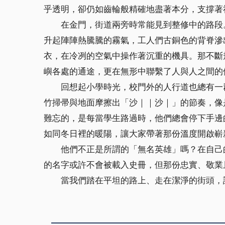
乎透明，卻仍如齒輪般精確地盡著本分，支撐著
在金門，街道兩旁時常能見到整修中的路段。
升起陣陣熱騰騰的霧氣，工人們古銅色的背脊滲
衣，在冷冽的空氣中操作著沉重的機具。那不斷
嶼各處的通途，更在無形中聯繫了人與人之間的
回想起小學時光，校門外的人行道也總有一群
竹掃帚與地面摩擦出「沙｜｜沙｜」的節奏，像
難忘的，是每當學生路過時，他們總會停下手邊
如同冬日裡的暖陽，讓大家帶著那份溫度開啟嶄
他們不正是所謂的「無名英雄」嗎？在自己的
的名字或許不會被載入史冊，但那份忠實、敬業
當我們踏在平坦的路上、走在潔淨的街頭，請