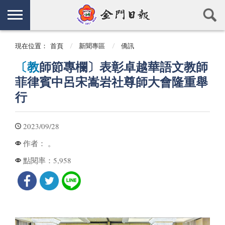
現在位置：
首頁
新聞專區
僑訊
〔教
師節專欄〕表彰卓越華語文教師
菲律賓中呂宋嵩岩社尊師大會隆重舉
行
2023/09/28
。
作者：
5,958
點閱率：