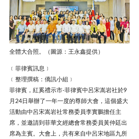
全體大合照。（圖源：王永鑫提供）
﹝菲律賓訊息﹞
﹝整理撰稿：僑訊小組﹞
菲律賓，紅奚禮示市-菲律賓中呂宋嵩岩社於9
月24日舉辦了一年一度的尊師大會，這個盛大
活動由中呂宋嵩岩社常務委員李實鵬擔任主
席，並邀請到菲華文經總會常務委員黃仲廷出
席為主賓。大會上，共有來自中呂宋地區九所