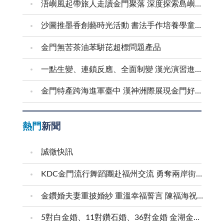
浯嶼風起帶旅人走讀金門聚落 深度探索島嶼文化底蘊
沙圖推墨香創藝時光活動 書法手作培養學童創意美感
金門無苦茶油苯駢芘超標問題產品
一點生變、連鎖反應、全面制變 漢光演習進行防護射擊
金門特產跨海進軍臺中 漢神洲際展現金門好滋味
熱門
新聞
誠徵快訊
KDC金門流行舞蹈團赴福州交流 勇奪兩岸街舞賽三等獎
金鑽婚夫妻重披婚紗 重溫幸福誓言 陳福海祝福牽手半世紀 情深相守成典範
5對白金婚、11對鑽石婚、36對金婚 金湖金沙夫妻共享榮耀時刻 陳福海表揚金鑽婚夫妻 向半世紀相守家庭典範致敬