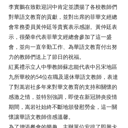
李實鵬在致歡迎詞中肯定並讚揚了各校教師們
對華語文教育的貢獻，並對出席的菲華文經總
會常務委員黃仲廷等貴賓表示感謝。黃仲廷表
示，很榮幸代表菲華文經總會參加了這一盛
會，並向一直辛勤工作、為華語文教育付出努
力的教師們送上了節日的祝福。
紅奚禮示立人中學教師蘇志能代表中呂宋地區
九所華校的54位在職及退休華語文教師，表達
了對嵩岩社多年來對華文教育的支持和關懷的
感激之情，並特別強調，即使在新冠肺炎疫情
期間，嵩岩社始終不斷地頒發慰勞金，這一關
懷讓華語文教師倍感溫馨。
為了增添餐會的樂趣，主辦單位安排了即興卡