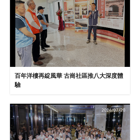
百年洋樓再綻風華 古崗社區推八大深度體
驗
2026/07/20