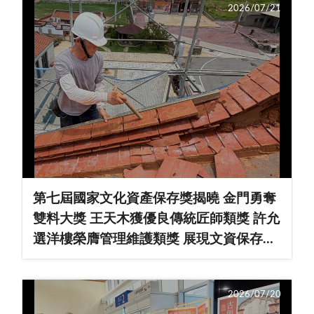
2026/07/21
第七屆國家文化資產保存獎揭曉 金門勇奪
雙料大獎 王天木獲優良傳統匠師類獎 許允
選洋樓榮膺管理維護類獎 展現文資保存深
厚成果
2026/07/20