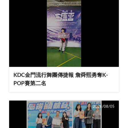
KDC金門流行舞團傳捷報 詹舜熙勇奪K-
POP賽第二名
2026/08/05