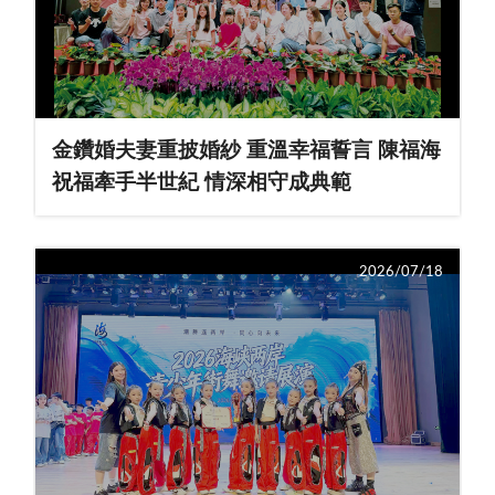
金鑽婚夫妻重披婚紗 重溫幸福誓言 陳福海
祝福牽手半世紀 情深相守成典範
2026/07/18