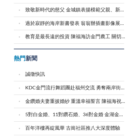
致敬新時代的慈父 金城鎮表揚模範父親、新好爸爸
過於寂靜的海岸新書發表 翁翁辦插畫影像展和茶會
教育是最長遠的投資 陳福海訪金門農工 關切食安並盤點校園整建需求
熱門
新聞
誠徵快訊
KDC金門流行舞蹈團赴福州交流 勇奪兩岸街舞賽三等獎
金鑽婚夫妻重披婚紗 重溫幸福誓言 陳福海祝福牽手半世紀 情深相守成典範
5對白金婚、11對鑽石婚、36對金婚 金湖金沙夫妻共享榮耀時刻 陳福海表揚金鑽婚夫妻 向半世紀相守家庭典範致敬
百年洋樓再綻風華 古崗社區推八大深度體驗