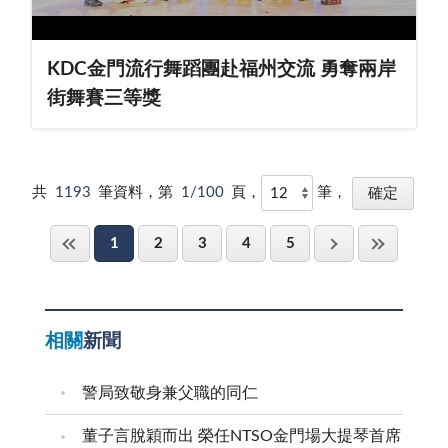
KDC金門流行舞蹈團赴福州交流 勇奪兩岸
街舞賽三等獎
共
1193
筆資料，第
1/100
頁，
筆，
1
2
3
4
5
相關
新聞
警局致敬身兼父職的同仁
董子言脫穎而出 榮任NTSO金門場大提琴首席