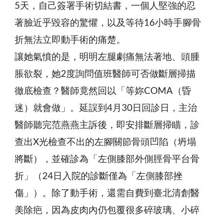
5天，自己簽署手術切結書，一個人堅強的忍
著臉近乎毀容的驚懼，以及等待16小時手腳骨
折無法立即動手術的痛楚。
讓她氣憤的是，明明左腿劇痛無法著地、頭腫
脹欲裂，她2度詢問值班醫師可否做斷層掃描
徹底檢查？醫師竟然回以「等妳COMA（昏
迷）就會做」。延誤到4月30日回診日，主治
醫師聽完范燕燕主訴後，即安排斷層掃瞄，診
查出X光檢查不出的左腳關節骨頭凹陷（坍塌
將斷），並確診為「左側膝部外側脛骨平台骨
折」（24日入院的診斷僅為「左側膝部挫
傷」）。除了動手術，還需自費到臺北清創醫
美除疤，因為皮肉內仍包覆很多碎玻璃、小碎