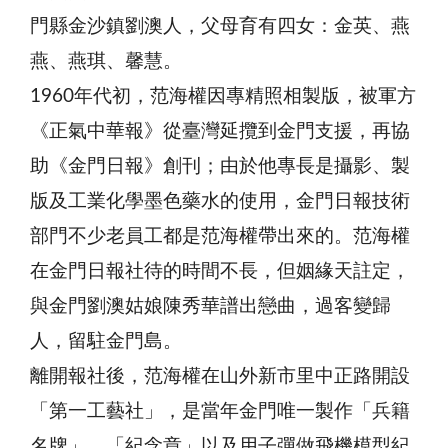
門縣金沙鎮劉澳人，父母育有四女：金英、燕
燕、燕琪、馨慧。
1960年代初，范海權因專精照相製版，被軍方
《正氣中華報》從臺灣延攬到金門支援，再協
助《金門日報》創刊；由於他專長是攝影、製
版及工業化學墨色藥水的使用，金門日報技術
部門不少老員工都是范海權帶出來的。范海權
在金門日報社待的時間不長，但姻緣天註定，
與金門劉澳姑娘陳秀華譜出戀曲，過客變歸
人，留駐金門島。
離開報社後，范海權在山外新市里中正路開設
「第一工藝社」，是當年金門唯一製作「兵籍
名牌」、「紀念章」以及用子彈做飛機模型紀