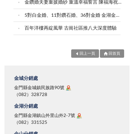
金鑽婚夫妻重披婚紗 重溫幸福誓言 陳福海祝福牽手半世紀 情深相守成典範
5對白金婚、11對鑽石婚、36對金婚 金湖金沙夫妻共享榮耀時刻 陳福海表揚金鑽婚夫妻 向半世紀相守家庭典範致敬
百年洋樓再綻風華 古崗社區推八大深度體驗
回上一頁
回首頁
金城分銷處
金門縣金城鎮民族路90號
（082）328728
金湖分銷處
金門縣金湖鎮山外里山外2-7號
（082）331525