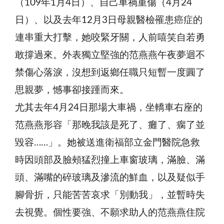
（109年1月4日）、自己車禍重傷（4月24
日）、以及去年12月3日母親醫檢罹患癌症的
連串重大打擊，她咬緊牙關，人前嘻笑自若勇
敢撐過來。外表獨立堅強的范燕燕午夜夢迴不
禁傷心落淚，沒想到返鄉任職只短暫一度圓了
思親夢，憾事卻接踵而來。
尤其去年4月24日那場大車禍，坐轎車右座的
范燕燕形容「那晚我該是死了、癱了、瘸了並
毀容……」。她被送進衛福部立金門醫院急救
時因頭部及臉頰猛烈撞上車窗玻璃，滿臉、滿
頭、滿嘴的碎玻璃及滲流的鮮血，以及疑似手
腳骨折，只能苦苦哀求「別動我」，並暫時失
去視覺。個性要強、不願求助人的范燕燕住院