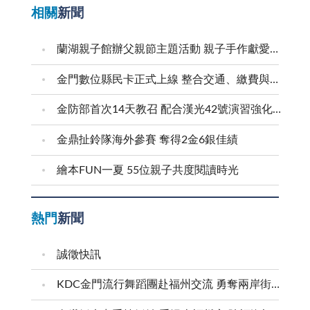
相關
新聞
蘭湖親子館辦父親節主題活動 親子手作獻愛爸爸
金門數位縣民卡正式上線 整合交通、繳費與生活服務 迎接在地智慧新生活
金防部首次14天教召 配合漢光42號演習強化防衛戰力
金鼎扯鈴隊海外參賽 奪得2金6銀佳績
繪本FUN一夏 55位親子共度閱讀時光
熱門
新聞
誠徵快訊
KDC金門流行舞蹈團赴福州交流 勇奪兩岸街舞賽三等獎