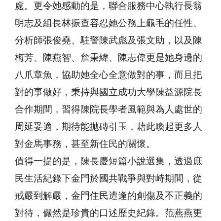
處。更令她感動的是，聯合服務中心執行長翁
明志及組長林振查容忍她公務上龜毛的任性、
分析師張俊堯、駐警陳武彪及張文助，以及陳
梅芳、陳燕智、詹秉緯、陳志偉更是她身邊的
八爪章魚，協助她全心全意做對的事，而且把
對的事做好，秉持與國立成功大學陳益源院長
合作期間，習得陳院長學者風範與為人處世的
周延妥適，期待能拋磚引玉，藉此喚起更多人
對金馬事務，甚至新住民的關懷。
值得一提的是，陳長慶短篇小說選集，透過庶
民生活紀錄下金門於國共戰爭與對峙期間，從
戒嚴到解嚴，金門住民遭逢的創傷及不正義的
對待，儼然是珍貴的口述歷史紀錄。范燕燕更