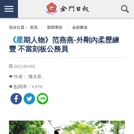
現在位置：
首頁
新聞專區
金經樂道
《星
期人物》范燕燕-外剛內柔歷練
豐 不當刻板公務員
2021/01/02
陳永富。
作者：
9,870
點閱率：