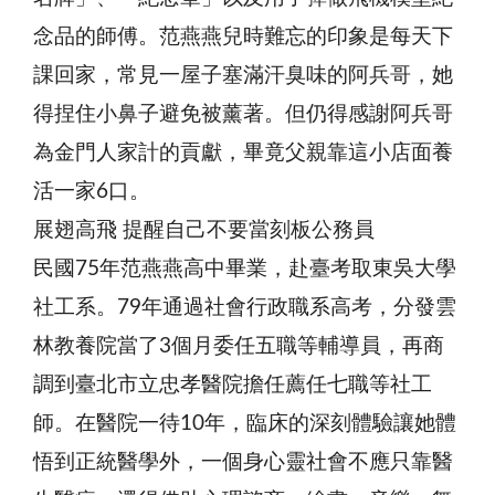
念品的師傅。范燕燕兒時難忘的印象是每天下
課回家，常見一屋子塞滿汗臭味的阿兵哥，她
得捏住小鼻子避免被薰著。但仍得感謝阿兵哥
為金門人家計的貢獻，畢竟父親靠這小店面養
活一家6口。
展翅高飛 提醒自己不要當刻板公務員
民國75年范燕燕高中畢業，赴臺考取東吳大學
社工系。79年通過社會行政職系高考，分發雲
林教養院當了3個月委任五職等輔導員，再商
調到臺北市立忠孝醫院擔任薦任七職等社工
師。在醫院一待10年，臨床的深刻體驗讓她體
悟到正統醫學外，一個身心靈社會不應只靠醫