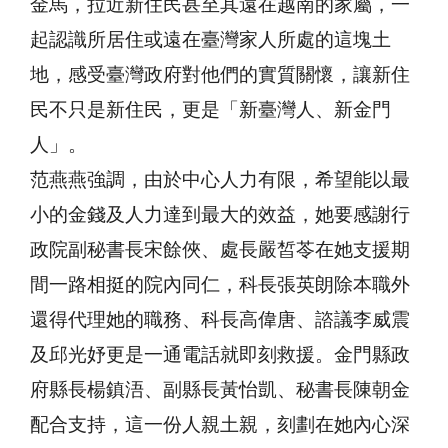
金馬，拉近新住民甚至其遠在越南的家屬，一
起認識所居住或遠在臺灣家人所處的這塊土
地，感受臺灣政府對他們的實質關懷，讓新住
民不只是新住民，更是「新臺灣人、新金門
人」。
范燕燕強調，由於中心人力有限，希望能以最
小的金錢及人力達到最大的效益，她要感謝行
政院副秘書長宋餘俠、處長嚴皙苓在她支援期
間一路相挺的院內同仁，科長張英朗除本職外
還得代理她的職務、科長高偉唐、諮議李威震
及邱光妤更是一通電話就即刻救援。金門縣政
府縣長楊鎮浯、副縣長黃怡凱、秘書長陳朝金
配合支持，這一份人親土親，刻劃在她內心深