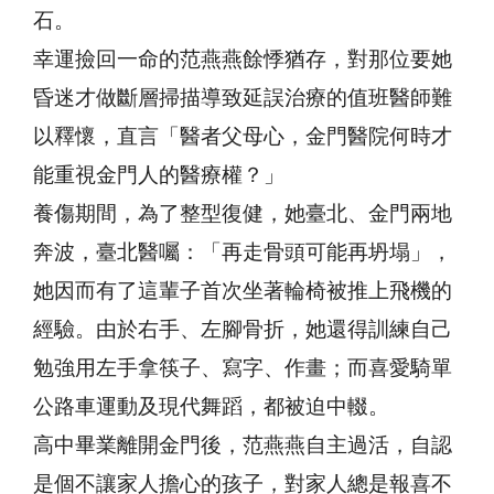
石。
幸運撿回一命的范燕燕餘悸猶存，對那位要她
昏迷才做斷層掃描導致延誤治療的值班醫師難
以釋懷，直言「醫者父母心，金門醫院何時才
能重視金門人的醫療權？」
養傷期間，為了整型復健，她臺北、金門兩地
奔波，臺北醫囑：「再走骨頭可能再坍塌」，
她因而有了這輩子首次坐著輪椅被推上飛機的
經驗。由於右手、左腳骨折，她還得訓練自己
勉強用左手拿筷子、寫字、作畫；而喜愛騎單
公路車運動及現代舞蹈，都被迫中輟。
高中畢業離開金門後，范燕燕自主過活，自認
是個不讓家人擔心的孩子，對家人總是報喜不