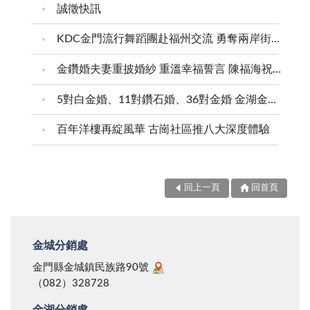
會，舉凡娶媳婦、嫁女兒要喝酒，生辰壽誕要喝酒，喬
約用水的作法不是直接限制正常的用水，而是在於將無
誠徵快訊
遷開市要喝酒，添丁、進爵更要開懷暢飲；而且，上了
謂浪費的水資源節省下來，同時也不妨礙用水的便利及
酒桌，逢「雞頭」要喝酒，遇「魚尾」要乾杯，入鄉要
KDC金門流行舞蹈團赴福州交流 勇奪兩岸街舞賽三等獎
習慣，因此才會有各種不同的節水方法，以及污水處理
隨俗，不喝都不行；倘若碰到「賣魚尾」的遊戲，或猜
再利用等等。 當然，使用省水器材效果非常良好，
金鑽婚夫妻重披婚紗 重溫幸福誓言 陳福海祝福牽手半世紀 情深相守成典範
拳行令「打通關」，那不是乾「一口杯」能了事，而是
也是節約用水的方法之一，值得大家響應，也希望在全
用「大公杯」在拚酒，目的就是要把對手灌醉、看他出
5對白金婚、11對鑽石婚、36對金婚 金湖金沙夫妻共享榮耀時刻 陳福海表揚金鑽婚夫妻 向半世紀相守家庭典範致敬
民的支持、配合之下，由各種不同的節水方法推動，讓
醜，在這種情況下，「輸人不輸陣，輸陣歹看面」，礙
地區邁向節水型的社會，也讓我們的水資源作更充分的
百年洋樓再綻風華 古崗社區推八大深度體驗
於面子，也就不管有沒有酒量、酒膽，只得硬著頭皮引
運用。
頸乎乾啦！酒，是這樣的喝法，如何不傷身？酒後再開
車上路，如何不令人憂心？ 誠然，一位弱女子為了
回上一頁
回首頁
家庭幸福，勇敢地挺身提筆投書，呼籲喜歡喝酒的人，
當舉杯賣弄男性氣概的時候，也能多為別人的父母妻
兒，以及自己的家人設想。這樣的吶喊，作者自知很多
金城分銷處
人會對她嗤之以鼻，形同「蜻蜓撼石柱」，無濟於事！
金門縣金城鎮民族路90號
然而，這樣的聲音，我們聽到了，決定全文刊登，冀望
（082）328728
讓一個家庭主婦微弱的呼聲，能放大如洪鐘產生共鳴，