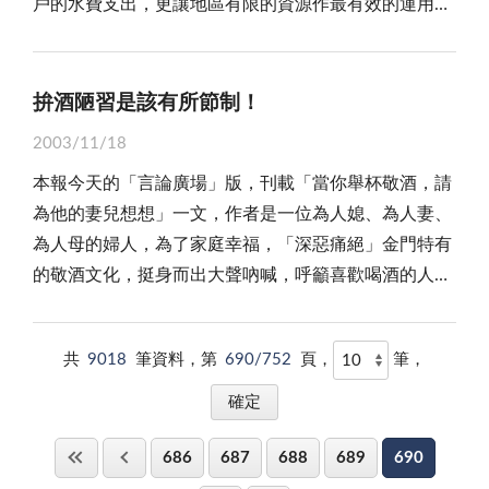
戶的水費支出，更讓地區有限的資源作最有效的運用，
源，不惟外觀設計雄偉，更象徵金門具有不怕死、不畏
菸酒查緝小組執行「淨酒專案」時，就曾查獲商家有外
面發展，讓學生學有一技之長。 三、金門定位，爭
噎廢食」走關閉自守的回頭路，亦即金門扮演兩岸交流
值得全民共同響應。 水廠為了瞭解浴廁安裝省水器
難、不怕苦之「毋忘在莒」精神。而莒光樓之重新開
觀仿金酒三百二十八瓶而受到裁處，此次(十月二日)又
取經濟特區：金門的定位希望從戰略定位到經濟特區定
的中繼站，將是「卒子過河」有進無退。眼前的走私犯
材的省水效果，也先期在中正國小及金城國中免費裝設
幕，其真實意義，則在為歷史作見證，讓金門發揚光
有商家以台產高粱酒混充金酒出售觀光客，而受到檢舉
位的轉變。兩岸應給予金門經濟特區的優惠政策，擴大
罪案件急驟增加，應只是小小的試金石，往後將面臨更
省水器材，作為未來示範推廣的參考。水廠也估計，廁
大。 曾是金門防衛司令官兼任福建省政府主席，且
拚酒陋習是該有所節制！
查辦。 為了金門觀光旅遊事業，為了金酒良好信
「小三通」受益面，以為台灣將來「大三通」之準備。
大的挑戰，值得相關單位未雨綢繆，採取具體措施謹慎
所馬桶水箱之用水約佔機關用水之四成，安裝馬桶二段
又是莒光樓創建人胡伯玉將軍，乃國家一代名將，允文
譽，有關單位應對不良商家嚴加查察，絕不可讓擾亂金
新黨大老陳癸淼顧問，在綜合座談中認為金門要有自己
防範。我們認為，強化海巡、岸巡人力與裝備配置，加
2003/11/18
式沖水零件及水龍頭可調式節水器後，預計可節約廁所
允武，戰功彪炳，勤政愛民，有口皆碑。生前用心經營
酒市場的商人逍遙法外。針對金酒不斷被假冒出售，有
的定位，要讓金門成為兩岸的橋樑，和平的島嶼，國際
強海岸防務，有效遏止走私、偷渡活動，才能減抑犯罪
本報今天的「言論廣場」版，刊載「當你舉杯敬酒，請
用水百分之四十，亦即機關可較未裝設省水器材前節省
戰地，全力建設金門，留下造橋、修路、植樹、興學等
關單位應拿出非常手段因應，如強化查緝假酒、偽酒工
觀光的勝地，只有將金門成為非軍事區，才有助地區提
案件的發生，確保社會治安！
為他的妻兒想想」一文，作者是一位為人媳、為人妻、
約百分之十五之用水量及水費。 水廠也曾根據逢甲
等豐功偉業，自然而然成為金門人懷念的恩主公。而戰
作；強化民眾勇於檢舉工作；強化金酒檢驗工作；強化
昇觀光發展。
為人母的婦人，為了家庭幸福，「深惡痛絕」金門特有
大學水利系針對每人每日各類之平均生活用水量的研究
鬥英雄賴生明士官長，生前冒死在「大膽島之役」，立
檢查商家偽酒工作等，庶幾可在多方面作為下，根絕私
的敬酒文化，挺身而出大聲吶喊，呼籲喜歡喝酒的人，
結果指出，我們每人每日使用的用水最少的是飲用水
下大功，其永垂不朽之愛國愛民情操與精神，名留青
酒、劣酒、偽酒的來源。 俗話說，「君子愛財，取
當舉杯賣弄男性氣概的時候，也能多為別人的父母妻
類，總平均一點一公升，僅佔總用水量的百分之零點
史，正是時下慣用口水爭名奪利者所應效法的。 莒
之有道。」站在愛金門、愛家鄉的角度來說，商人重要
兒，甚至自己的妻小想想，因為，再好的陳年醇酒，也
五；其次是炊煮用水類，總平均為五十二點八公升，佔
光樓也是金門的地標，地標代表金門的定位，其與縣政
者首在商譽，前來金門觀光的客人欲購買金門高粱酒，
共
9018
筆資料，第
690/752
頁，
筆，
比不上一個美滿的家庭！ 的確，這份投書，並非出
總用水量的百分之二十點二；最多的則是衛生用水類，
總目標「文化立縣，發展觀光」的因果互繫，關係密不
而卻買到了台灣高粱酒，此誠是一大諷刺，希望此事爾
自學者或大文豪之筆，而是一位家庭主婦發自內心的呼
總平均為二百點四公升，佔總用水量的百分之七十六點
可分。金門過去站在兩岸烽火的最前線，稱職的扮演著
後不可再發生。 尤其，金酒是金門的財政命脈，近
喚，用最淺顯的文字道盡渴望的訴求，句句讀來震懾人
八；而根據經濟部水資源局所做統計，家庭用水中耗水
應有的角色，那是對國家與人民的奉獻。隨著兩岸軍事
幾年來，台省不斷發生有仿冒金酒的事件，已經嚴重影
686
687
688
689
690
心！誠如作者蔡惠美所言，自己只是一個平凡的女人，
量最大的就是抽水馬桶，約佔總戶用水的百分之三十
對峙的和緩，小三通開啟了兩岸的往來，而金門依然是
響金酒的市場秩序，正要靠大家全力維護金酒的良好信