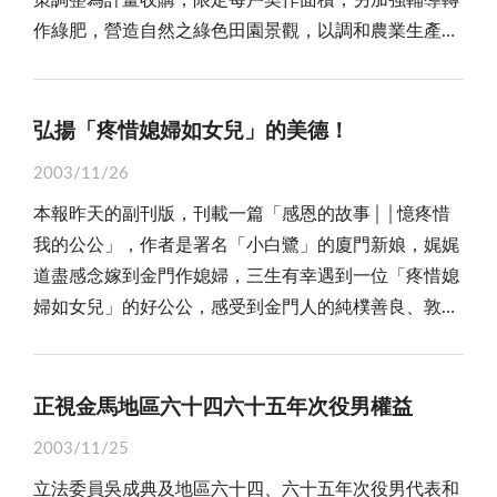
策調整為計畫收購，限定每戶契作面積，另加強輔導轉
鄉僑之聯繫。其他與縣政有關事項之諮詢與協助。惟因
的條件之一，就以國外為例，德國公廁最乾淨，其高速
擴大貨物的往來，唯有兩岸人員交流更密切、貨暢其
作綠肥，營造自然之綠色田園景觀，以調和農業生產與
必須辦理徵詢受聘意願，延至本月中旬公開舉行致聘儀
公路休息站的附設公共廁所，在洗手間插有鮮花，散發
流，才能實質落實「小三通」促進地方建設發展的政
環境資源保護能實質整合，促進本縣農業永續經營發
式，同時召開第一次顧問座談會。在短短兩天議程中，
淡淡幽香，而醫院、餐廳、公園的公廁，可以用「美輪
策。高先生的見解，正是金門人期待的心聲。 孟子
展。 農業是地區基本的傳統產業，但是由於土壤、
除針對設定之縣政議題進行廣泛討論、交換興革意見，
美奐」來形容；而法國、日本，亦是公認其公廁乾淨超
說：「惟仁者能以大事小：：：惟智者能以小事
氣候等自然環境的影響，金門的農田均較為貧瘠，因此
並曾實地訪視公營事業機構及基層建設，涉及縣政事項
弘揚「疼惜媳婦如女兒」的美德！
乎標準，就以新加坡觀之，竟把「將公廁弄乾淨」列為
大：：：以大事小者，樂天者也，以小事大者，畏天者
農作物以耐旱的高粱、大小麥、甘藷等為主。而金門酒
包括：兩岸關係、衛生醫療、金酒營運、社會福利、交
國家施政目標呢！足見新加坡對公廁衛生的重視。
也。樂天者，保天下，畏天者，保其國」。高孔廉借用
2003/11/26
廠的設立，以及金酒的廣受歡迎，更讓高粱等成為金門
通建設、人才培育、水資源開發等等，鑒昔諫今，中肯
從國外談到國內，以台北市為例，最近幾年施政項
孟子的話：「「仁者以大事小」而「智者以小事大」勉
本報昨天的副刊版，刊載一篇「感恩的故事││憶疼惜
最大宗的農作物，也成為金門主要的經濟作物。為了體
具體，俱可作為縣政發展之參考。 縣政顧問由縣長
目，其公廁衛生亦是重點項目，北市對公共場所廁所之
勵兩岸領導人，應以仁者、智者偉大政治家風範，以忍
我的公公」，作者是署名「小白鷺」的廈門新娘，娓娓
念農民的辛勞，政府對於高粱、大小麥實施保價收購政
負責遴聘，副縣長以上也可推薦，均為無給職，每半年
檢查非常嚴格，如台北捷運公廁最衛生，醫院三總公廁
讓、智慧處理兩岸問題。我們就兩岸的對話問題而言，
道盡感念嫁到金門作媳婦，三生有幸遇到一位「疼惜媳
策，實質的提高了農民所得。但在實施這項政策的同
集會一次；如有觸犯刑章判決有罪確定，或因不名譽事
也最乾淨，每天均定時打掃五次(每兩小時清理一次，並
中共始終自居於「中央政府」，台灣是「地方政府」，
婦如女兒」的好公公，感受到金門人的純樸善良、敦厚
時，高額的收購金額，卻成為不肖人士眼中的「肥
件，有損縣譽之慮者，或因故辭職獲准者，或顧問團聯
噴灑消毒水)。再從國內談到金門，別的不談就以公廁來
而且心態上認為中共「大」，台灣「小」，台灣小應該
老實和真誠！ 是的！近年來「外籍新娘」大舉進入
肉」，因而有人就不惜以身試法，走私高粱等作物，混
席會議，經出席顧問三分之二以上議決不適任者，不問
說，金門風景區廁所及公共場所廁所之清潔維護、環境
聽中共大的話，由於這種心態，使中共在實際運作「一
台灣地區，據行政院主計處統計，去年有十六萬八千餘
充本地生產的作物，以牟取暴利。為了遏止走私牟利的
任期，應即辭任。準此應聘擔任縣政顧問，須具必備條
品質，實須要加強管理，曾有觀光客覺得金門雖然風景
個中國」原則時，很容易將「一個中國」，詮釋為「中
男性結婚，其中的四萬多名新娘來自國外，又以大陸和
情況發生，政府部門也曾對收購作業做相關的調整、規
正視金馬地區六十四六十五年次役男權益
件，依據要點明定：一、素孚眾望為鄉里仕紳耆宿，服
美好，空氣清新，居民和善，但卻認為金門公廁十分不
央對地方」的不對等關係，這是我們所無法接受的要
東南亞的居多。金門自是不能例外，目前已有近千名外
範。 最近縣府在經過和各鄉鎮農民進行說明及座談
務鄉梓有成效者。二、有專門著作、作品、研究報告，
足，衛生也不好，亟有改善空間，此誠是金門公廁管理
求，唯有以對等、兄弟、朋友的立場，解決兩岸問題，
2003/11/25
籍新娘，溶入鄉親的生活圈之中，雖然膚色和語言仍與
後，對於保價收購將作局部的調整，如保價作物契作申
曾獲各大媒體、學術或相關機關推介者。三、參加國內
者所應檢討之事。 在生活品質日益提高的此刻，金
才是謀求中國和平統一的妥當方式。
立法委員吳成典及地區六十四、六十五年次役男代表和
本地婦女有所不同，但大家早已見怪不怪！ 而「憶