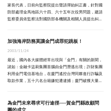
請以戶為單位，凡同一戶籍或生活共同戶，僅限一人提
外各種比賽名列前茅者等為優先對象。綜觀縣府遴聘顧
門公廁應做到無臭、乾淨為基本目標，金門公廁及公共
家長代表，日前向監察院提出聲請彈劾糾正書，針對國
疼惜我的公公」一文作者，是來自廈門的新娘，由於金
出申請，且需年滿二十歲；當年未契作高粱者不得申請
問作業過程縝密嚴謹，獲聘既是榮譽，也是責任，要關
場所廁所，各主管機關應特加重視外，並應以專人或清
防部處理金馬地區六十四、六十五年次役男問題，建請
廈一水之隔，兩地雖因軍事對峙隔絕五十年，但金廈本
契作小麥，並依高粱面積如數核配小麥契作面積，每戶
心金門，愛護金門，要顧也要問，要做縣政之推手後
潔隊每日定時定點進行清掃，以提供舒適及綠美化的如
監察委員依監察法對國防部各機關及相關人員提出糾
一體，同文同種，語言、風俗習慣也差不多，因此，廈
契作小麥面積以十五公頃為上限，未能核配小麥者輔導
盾，用心協助解決疑難問題。 而在此次縣政顧問團
廁環境，才能讓抵金門遊玩的觀光客留下美好的印象。
正、彈劾或糾舉案，以維人民權益。同時，金門縣役男
門新娘嫁到金門，比較容易溶入本地的家庭生活，與公
轉作綠肥；轉作綠肥者每公頃補助四萬元；刪除集團栽
座談會議及訪視陶瓷廠、金酒公司等單位過程中，全體
權益促進會在役男家長的熱烈參與下，於日昨正式成
婆相處，不但沒有隔閡，還能感受到真誠的疼惜，儘管
培共同經營班及產銷班所有耕種獎勵金之補助，以及非
顧問一致大聲疾呼金門人要團結起來，金門才有建設，
立，將團結家長的力量，結合縣政府及立委的協助，向
疼惜她的公公，已不幸往生不在人間，可是，感念之情
加強海岸防務莫讓金門成罪犯跳板！
自有農地的處理等。 政府在做相關政策調整時，一
未來才有希望，也才有美好的明天。進而明白指出：當
國防部等單位爭取役男的權益。 吳成典等人在聲請
仍點滴銘記在心，甚至，將無盡的思念化作文字投給本
定有其需要解決的實際問題及必要性，尤其是攸關人民
前推動縣政工作，遭遇許多阻力及困難，深感鄉親之配
2003/11/24
書中明確指出，金門、馬祖地區廢除戰地政務回歸常態
報，句句帶著感恩的淚水，讀來令人同感不捨！ 當
利益的政策，也更加審慎。這次保價收購的調整，主要
合度必須提昇。有關基層建設、土地區段徵收等重大工
最近，國內各大媒體經常出現與「金門」有關的新聞，
徵兵制度時，當時時年十七、十六歲已編入金馬自衛隊
然，兩岸教育環境不同，作者也不是專業作家，手寫稿
的原因是小麥保價收購價格高又生產成本低，因此形成
作，更需鄉親大力支持，相信縣府建設家園，絕對不會
諸如：金融卡盜刷集團首腦由金門潛逃出境；詐財集團
之金馬地區役男，原可依「金馬地區役齡男子檢定為已
不但還帶有不少簡體字，且語詞有些生澀，但綜觀發自
生產過剩，加上不肖份子挾帶走私不法行為，造成金酒
忽略民眾應有之權益。而也感受到人事互相齟齬，導致
利用金門電信基地台，在廈門遙控台灣同夥進行詐騙及
訓乙種國民兵實施辦法」受檢定為已訓乙種國民兵，卻
內心傾訴的全文，在在是真情含淚自然的流露，實是一
公司的損失，以及縣府財政日益沉重；此外，資源分配
行政效率不彰，對此胥賴民意機關大力支持，同心衝破
取款作業，五十六名台籍嫌犯遭逮捕；廈門破獲大量色
遭國防部漠視役男權益而受徵召入伍。在經過多年的持
篇瑕不掩瑜的好文章。 話說從前，炎黃子孫是一個
不均，不符社會公平正義原則；耕作範圍混亂，造成界
難關，縣政各項措施，才能按步就班執行。希望金門愈
情光碟，貨源查出來自小金門；台籍旅客內褲藏毒尚義
續爭取、反映，又經訴願、行政訴訟、聲請大法官會議
道地的父系社會，男人可以休妻納妾，婦女則要「三從
址糾紛不斷。為了使政府資源能讓農民真正的獲得應有
來愈有發展，鄉親生活幸福快樂，而也希望有機會能與
機場闖關，遭航警識破被逮；以及金寧機車竊盜案和光
解釋等程序。不但八十五年間由監察院向國防部提出糾
四德」，在家從父，出嫁從夫，甚至，女子不能讀書受
的利益，以及避免金司的損失，維護金酒品質，更重要
民意代表們座談，共同找出金門永續經營進步的方向。
前廟金牌失竊案，物品皆以走私方式運往大陸銷贓等等
正案，九十年七月，司法院大法官更做成第五百二十九
為金門未來尋求可行途徑──賀金門縣政顧問
教育，無才便是德，地位卑微可見一斑！是以，很多媳
的是不能影響金門整體的財政，所以政府必須做相關的
但是，每半年舉行一次的縣政顧問座談會，就時效
消息，不勝枚舉！ 說實在話，金門歷經五十年的戰
號解釋，明顯的旨意是「概以六十四年次男子為金馬地
團的成立
婦長期被虐待，有朝一日熬成婆，也依樣對自己的媳婦