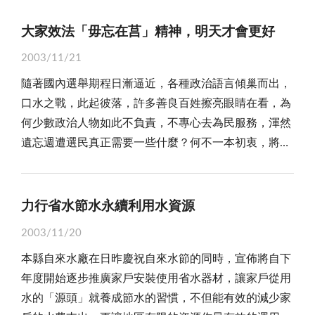
利，而毀了金門人的大利嗎？部分不肖商人真的應該覺
建設：根據統計，國人出國或赴大陸遊玩的人數逐年增
被私梟視為無牙的老虎，根本無法遏阻神出鬼沒的海上
爭取補償問題，國防部也未有所回應。就在這一段不算
能把媳婦當成自己女兒疼惜，相信人同此心，心同此
醒了，因為，此不僅壞了金門人的商譽，也影響了金門
加，國人把大把鈔票花在外國或大陸等旅遊地區，他們
大家效法「毋忘在莒」精神，明天才會更好
走私活動。私貨源源不斷上岸，從早期的漁貨、日用
短的「纏訟」過程中，役男們在不確定的因素下，就
理，媳婦也會把公婆當親生父母奉待，婆媳相處融洽，
人的形象。 金門是吸引觀光客的好地方，主要是金
不是不想到金門遊覽參訪，可能擔心萬一天候不佳，回
品、蔬果、及牛隻的「海上小額貿易」，在利之所趨的
學、就業等各方面已經受到相當的影響，可是時至今
家庭必定幸福美滿！我們認為，時代在變，環境跟著不
2003/11/21
門旅遊點的豐富美麗，以及金門特產比較物美價廉，尤
不了家，可能感到金門的旅遊品質不好、住不好、吃不
情況下，逐漸鋌而走險，進而膽大妄為走私毒品、槍
日，卻依然未見妥適處理。 向監察院提出聲請對政
同；如今，外籍新娘大量溶入我們的生活圈，衍生的問
隨著國內選舉期程日漸逼近，各種政治語言傾巢而出，
其是高粱酒特別是觀光客選購的最愛，此無它，而是金
好就望而卻步了。所以顧問們建議：將部隊廢棄營區開
械。尤其，自試辦「小三通」以來，兩岸交流漸趨熱
府機關及公務員加以糾正、彈劾或糾舉，以及成立權益
題愈來愈多，值得大家共同關心；本報擇刊這篇「感恩
口水之戰，此起彼落，許多善良百姓擦亮眼睛在看，為
門高粱酒甘醇味美，品質高貴的關係，因而廣受社會大
放改建為觀光旅館，的確頗具特色；將金門未來的發展
絡，取道出入人員日益複雜，不肖之徒夾雜其間，無從
促進會的行動，一方面是對政府部門及人員處理事務有
的故事」，冀望導正過去偏頗的傳統婆媳關係，期盼
何少數政治人物如此不負責，不專心去為民服務，渾然
眾喜愛，要喝就要喝道地的金門高粱酒，如果在金門旅
藍圖，輸入資訊系統內，資料不斷更新，便利觀光客了
辨識與防範，因此，走私犯罪案件急驟增加，金門還沒
所違失最深切的抗議，另一方面也是為保障人民權益最
「疼惜媳婦如女兒」的美德能在每個家庭萌芽，有助促
遺忘週遭選民真正需要一些什麼？何不一本初衷，將寶
遊卻買到不是金門高粱酒，而買到是台灣貨高粱酒或買
解；加強機場、碼頭高品質建設，拓寬進出機場、碼頭
有取代港澳「中轉」的角色，為地方帶來經濟繁榮發
終的自力救濟方式，也可以說都是不得不做且無奈的選
進家庭美滿，帶動社會祥和與進步！
貴的時間，去為國計民生努力打拚。所謂：「天道忌
到是魚目混珠的劣質高粱酒，這種不聰明手法，實在不
的道路，美化機場、碼頭的門面環境，讓人一進金門就
展，卻不幸已淪為走私犯罪者的天堂，令人嗟嘆！
擇；我們希望政府部門能真正的關切，重視金馬六十
盈，卦滿未濟」，凡事留個餘地，無名勝有名，何況百
是我們所樂見！ 欺騙觀光客的商人，應受到應該有
有美好的印象。 二、培植人才，加強教育建設：今
平情而論，金門介於台灣和廈門之間，地理環境特
四、六十五年次役男的權益，並妥善的處理。 我們
姓祈求無憂無慮，自由自在，快快樂樂生活環境，傾聽
的處罰，如涉有刑責絕不寬貸。警方調查也指出，這位
力行省水節水永續利用水資源
日金門縣政府所禮聘的縣政顧問，係金門培植出來的人
殊，自古以來，金廈本一體，雖因軍事對峙隔絕五十
認為，政府的施政及作為，都應該以維護人民最高的權
民瘼，解決民困實最重要。 金門縣政府月初為完成
台灣廖姓觀光客原本向導遊提議到金門酒廠參觀，購買
才，英明的領導者一項決策，就可能影響後代的子子孫
年，如今，兩岸關係和緩，金門已走過「戰爭封島」靠
益為著眼，如果時至今日，還要人民不斷的陳情、抗議
2003/11/20
莒光樓整修活化工程竣工，豐富內部史蹟文物，特別舉
道地金門高粱酒，導遊卻謊稱金門酒廠未開放參觀，也
孫，金門今後不僅要靠金酒、貢糖、菜刀賺錢，還要靠
駐軍消費的年代，準備迎接以「觀光立縣」和「經貿特
等途徑，才能換來應有的尊嚴及權益，人民將會如何看
本縣自來水廠在日昨慶祝自來水節的同時，宣佈將自下
行重新開幕儀式，一時冠蓋雲集，場面隆重熱鬧，堪稱
無販售金門高粱酒作搪塞，並稱金門特產店假酒充斥，
人才賺錢，大家不要只想用金門這地方賺錢，更應該用
區」時代的來臨，營造「金廈旅遊圈」，讓兩岸觀光客
待，政府部門實應加以深思！
年度開始逐步推廣家戶安裝使用省水器材，讓家戶從用
是為金門的大事，現場充滿著感恩與讚佩氣氛。莒光樓
因而帶廖姓觀光客到「統領金酒廣場」購買道地的金門
人才到外面賺錢回金門故鄉，所以台大教授何國傑曾建
蒞金參訪，帶動金門商機、活絡市場，增加就業機會！
水的「源頭」就養成節水的習慣，不但能有效的減少家
的擘畫興建，有其令人永難忘懷之歷史背景與時代淵
高粱酒，結果卻是一個騙局。在今年八月間，地區聯合
議：規劃金門社區大學，朝向職業訓練、高科技人才方
因此，金門未來要繁榮發展，百姓要生存，不可能「因