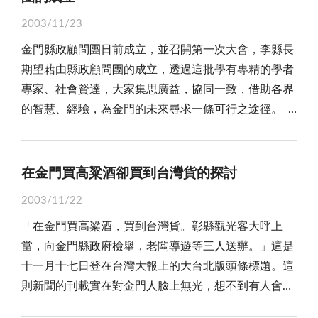
調整措施。 我們認為，保價收購是政府落實照顧農
上而言，殊難結合縣政興革實際需要。所謂顧問，即是
地軍管，治安良好、犯罪率低，幾乎臻至「法院門前可
區開始徵兵之對象部分，基於信賴保護原則，應不予適
百般苛求，所謂「九頓米糕無上算，一頓冷糜抾起來
民的政策，目的就在希望能讓保價收購的利益由真正辛
智庫，負有隨時為金門把脈，為金門獻策，為金門提供
2003/11/23
羅雀」的境地，為中外人士所稱頌。如今，結束軍管開
用。」 監察院的糾正案及司法院大法官做成的解
囥」，婆媳之間不和諧，家庭豈有寧日？ 誠然，這
苦的農民共享，絕對不能讓不法份子有投機牟利機會。
必要協助之責任。因而縣府闢設顧問辦公室，指派專人
金門縣政顧問團日前成立，並召開第一次大會，李縣長
放觀光及試辦兩岸「小三通」，卻帶來一連串走私、偷
釋，引起各界的高度重視，並視為本案明確的處理方
篇感恩的故事，貴在作者是大陸新娘，獨自一人遠嫁金
民眾也應深思，如果這項政策因為外在的因素受到破
負責相關聯繫作業，當下縣府應將顧問團設置實施要點
期望藉由縣政顧問團的成立，透過這批學有專精的學者
渡、販毒的消息上了新聞媒體，除有害金門整體形象，
向，金門縣政府亦本於大法官會議第五百二十九號解釋
門，其娘家還在海的那一邊，並不能隨便前來探望女
壞，受影響的將是政府的財政，以及農民和全民的利
及致聘顧問名冊分送各顧問及所屬各機關學校查照，俾
專家、社會賢達，大家集思廣益，協同一致，借助各界
亦令廣大鄉親臉上無光！ 當然，類似偷搶、詐騙、
意旨認定金馬地區六十四、六十五年次役男符合「金馬
兒。換言之，其公公不但沒有因此欺凌虐待，反而特別
益。政府對於有利民眾的政策會一貫的推行，但除了政
能瞭解設置顧問目的所在，便於相互連繫諮詢協助推動
的智慧、經驗，為金門的未來尋求一條可行之途徑。
色情、走私與販毒的犯罪案件，在世界上任何有人的地
地區役齡男子檢定為已訓乙種國民兵實施辦法」所訂資
照顧疼惜，尤其，坦誠說明「自己的女兒嫁人做媳婦，
府的用心外，更重要的是要全民共同來維護，依照相關
縣政發展事務，並應依照實施要點，儘速建立專責分工
金門自從解嚴、進入地方自治時代，為落實地方自治
方都會發生，本不足以大驚小怪，但是，這些國內沸沸
格，核予發給尚未入伍之役男已訓乙種國民兵證，其他
希望別人能當親生女兒看待；同樣的，別人的女兒嫁入
的規範配合政府的措施，不投機不取巧。金門整體經濟
編組，以供顧問瞭解全般，盡其能力所及，隨時貢獻卓
的真諦，政府勢必充分發揮「能」的治權，為民眾謀福
揚揚的社會重大犯罪案件，竟都與金門扯上關係，特別
已入營服役役男，亦據以認定國防部當時要求地方政府
門作媳婦，也願以親女兒疼惜！」並強調自己不是「古
的發展，要靠全民共同來經營，也惟有全民的共同維
見，而也期盼縣政顧問諸君，除出席定期縣政座談會
利，善盡為民服務，讓金門明天更好。但金門在兩岸關
是經濟罪犯輕易經金門潛逃、尚義機場一週內發生二次
在金門買高粱酒卻買到台灣貨的探討
徵召入伍違法，要求國防部會銜內政部等主管機關進行
怪人」，不必多行「禮數」，一個沒有唸過書的人，竟
護，才能讓全民享有辛勤努力的福祉。
議，為縣政提出建言，平日諮詢與協助尤其重要。當然
係發生鉅變的時刻，面臨了角色轉移的危機，當然也面
重大毒品夾帶闖關、竊盜物品走私大陸銷贓，以及色情
檢討改進。 在吳成典等人提出的聲請案及金門縣役
能懂得這番道理，設身處地為別人想，而不求回報，真
2003/11/22
更需鄉親全力配合，團隊同心推動，攜手併肩，化為行
臨了調整自己定位的壓力。誠如莊議長在會中致詞時表
光碟由金門過海在廈門氾濫等等。換言之，金門不但成
男權益促進會中，針對監察院的糾正及大法官的解釋，
誠疼惜一個大陸新娘，益顯得難能可貴！雖然，「樹欲
動，共同為金門的未來，開闢出一條光明之坦途。
「在金門買高粱酒，買到台灣貨。彰縣觀光客大呼上
示：金門長期處於政治上的弱勢、經濟發展也欠
為兩岸人貨「中轉」的捷徑，亦是私梟和罪犯的跳板，
國防部多年來依然「堅持己見」的態度都表示不滿，他
靜而風不止，子欲養而親不待」，這樣仁慈的長者竟不
當，向金門縣政府檢舉，老闆導遊等三人送辦。」這是
缺：：：中央不能給地方一個定位，因而要凝聚共識，
長此以往，不僅嚴重危害金門治安與整體形象，台灣也
們指出，不但未見國防部對相關的事項謀求改善、補
假天年，帶給兒媳無限感念與追懷！ 平心而論，
十一月十七日登在台灣大報上的大台北版頭條標題。這
讓金門走出悲情與困境。 謹將縣政顧問團綜合座談
將不能倖免，怎不令人憂心？ 或許，金門與大陸近
救，縣府依事實認定核發的二十四位尚未入伍之六十
「不孝媳婦三頓燒，有孝女兒路咧搖！」媳婦再怎麼不
則新聞的刊載實在對金門人臉上無光，想不到有人會用
中，各位顧問為金門前景獻策把脈的建言，論述一二，
在咫尺，只有一水之隔，自解嚴撤軍之後，海岸防務幾
四、六十五年次役男國民兵證，國防部竟有意撤銷國民
懂孝道，仍在身邊準備三餐；而嫁出去的女兒再有孝
這種方式欺騙台灣觀光客，難道就是如此為貪圖一些小
以示我們的認同與響應。 一、發展觀光，加強基礎
乎完全空洞化，有限的海巡、岸巡人力，不敢開槍，早
兵證，已受違法徵召而服役的八百多位役男，向國防部
心，也在遙遠的路途之外。所以，聰明為人公婆者，倘