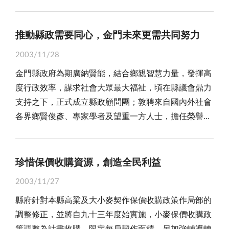
桶，將乾淨無污染的廁所，留給下一位使用者，此舉可
傳統產業還可在大陸找到第二春，大陸地區盈餘亦可有
謂「公德心」的最高表現。 從此則報導再閱讀本報
效挹注台灣母公司收益，創造了四、五十萬台商幹部的
日前刊出的「金門環保局展開優質公廁評比」新聞報
就業機會。對大陸而言，台商的努力亦可帶來出口創
推動縣政需要同心，金門未來更需共同努力
導，了解到「優質公廁」的確重要無比，為加強金門觀
匯、增加稅收、提供就業機會，及加速大陸企業改革等
2003/11/28
光品質，期望觀光客來金門旅遊時留下美好印象，公廁
效益。 由此可見，兩岸經貿關係，台灣與大陸彼此
金門縣政府為期廣納賢能，結合鄉親智慧力量，發揮高
的衛生、清爽、幽雅，可以窺出金門人的生活品質之好
互補互利，合作則雙贏。所以兩岸關係應暫時擱置主
度行政效率，謀求社會大眾最大福祉，頃在縣議會鼎力
壞。金門自開放觀光後，觀光人潮不絕，其所嚮往者莫
權、政治的爭議，應從獨霸式、抗拒協商、拚死拚活併
支持之下，正式成立縣政顧問團；敦聘來自國內外社會
不是金門美麗風景，美好特產，以及金門特有風貌，然
吞果實的「零和」式爭執，走向勝利共享經貿成就利益
各界鄉賢俊彥、專家學者及望重一方人士，擔任榮譽縣
而各風景區的公廁也當然是必為臨幸的所在，如果金門
的「雙贏」並存。 證諸兩岸當前情勢，在兩岸同為
政顧問或縣政顧問，陣容堅強壯大。定位之後，即將結
的公廁都不衛生、髒亂，其感受到的金門美好形象將被
中國人，且血脈相連，互相撻伐廝殺下，受到傷害的絕
合縣府施政團隊，與鄉親一齊努力加強縣政事務之推
大打折扣的。 金門環保局自本月中旬至月底止已採
對是同緣一脈的兩岸中國人，反之，加強彼此溝通，製
動，促使「讓兩岸認識金門，讓金門走向世界」施政總
不定時對金門全島各觀光景點展開稽查，並在下月十五
珍惜保價收購資源，創造全民利益
造有利交流互動的環境，受益的也將是兩岸的中國人。
目標早日實現。 根據了解，縣政顧問團之成立，係
日完成評比工作，我們希望環保局對列管公廁及公共場
諸如金廈實施「小三通」已近三年，成效有限。高孔廉
2003/11/27
依縣政顧問團設置實施要點辦理。綜其宗旨有四：即為
所廁所，認真稽查公佈優劣及名次，絕不可鄉愿，不合
也認為：目前的「小三通」政策適用對象應再擴大，放
縣府針對本縣高粱及大小麥契作保價收購政策作局部的
縣政推行提供建言。為金門謀求利益與福祉，協助縣政
規定、標準者應重新稽查，直到完全合乎標準為限。
寬經由「小三通」進出人員資格，甚至全面開放，以便
調整修正，並將自九十三年度始實施，小麥保價收購政
爭取經費及各項資源。兼為金門旅外鄉親之顧問，強化
風景點公廁及公共場所廁所的衛生、清爽是吸引顧客
利自己同胞，而對岸也應多開放到金門觀光，同時也應