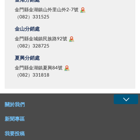
金湖分銷處
引起社會大眾的重視，喚醒嗜酒貪杯的男士們，共同節
制拚酒的陋習，切莫讓它氾濫成災，淪為許許多多家庭
金門縣金湖鎮山外里山外2-7號
（082）331525
每天揮不去的夢魘！更祈望公教員工，能肩負起移風易
俗的責任，畢竟，再好的陳年醇酒，真的比不上一個美
金山分銷處
滿的家庭！
金門縣金城鎮民族路92號
（082）328725
夏興分銷處
金門縣金湖鎮夏興84號
（082）331818
關於我們
新聞專區
我要投稿