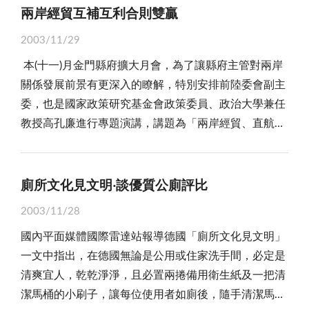
兩岸經貿互補互利合則雙贏
2003/11/29
本(十一)月金門縣府擴大月會，為了讓縣府主管對兩岸
關係發展前景有更深入的瞭解，特別安排前陸委會副主
委，也是國家政策研究基金會政策委員、政治大學兼任
教授高孔廉進行專題演講，講題為「兩岸經貿、直航與
兩岸關係展望」。 高孔廉在講演中分析指出，兩岸
經貿關係益趨密切，直航勢在必行。他呼籲兩岸領導人
都能展現政治家的風範，暫時擱置政治爭議，以智慧來
廁所文化見文明‧談優質公廁評比
處理兩岸問題，「仁者以大事小」、「智者以小事
2003/11/28
大」。他希望中共改變鴨霸的心態，拋棄「成王敗寇」
國內平面媒體國際雷達站報導德國「廁所文化見文明」
的想法，以對等、兄弟、朋友的立場思考兩岸相處之
一文中指出，在德國無論是公用或住家洗手間，必定是
道。 高孔廉表示：從政府部門的統計數據可以看
清爽宜人，乾乾淨淨，且必置兩捲備用衛生紙及一把清
出，目前台灣對大陸地區的貿易呈現出口順差，已成為
潔馬桶的小刷子，讓每位使用者如廁後，隨手清潔馬
台灣經濟成長的重要因素之一，不但可增加外匯存底，