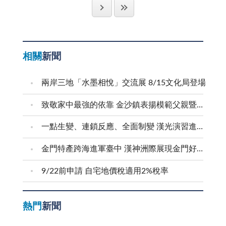
嫁為人婦不求夫婿覓封侯，也不奢望當清閒享福的少奶
五，沖水馬桶沖一次要用掉十二公升的水，馬桶換裝二
兩岸交流往來中繼站。而開啟了金廈小三通政策門戶，
譽，以及這塊金字招牌。最後再次呼籲地區商家，正正
奶，只希望另一半能健康、平安，攜手共擔家庭責任，
段式沖水零件，一家四口每月可減少一百公升的用水
從無到有，從專案到通案，由不定期到定期，由每週兩
當當做生意人，實實在在做金門人，尤其對待觀光客除
能快快樂樂白頭偕老，善盡人生義務，這樣的要求並不
量，因此，節水措施應當以衛生用水為首要目標。
個航班到目前每週二十四航班，不但便利台商商務往
誠實，更要熱情，如此觀光客源熱絡不斷，商場交易鮮
算過份，但是，處在金門特有的「敬酒、拚酒」環境
金門地區長期以來水資源均不足，政府除了不斷投資
返，台商子弟就學及鄉親旅遊。政府未來擴大小三通適
活不絕，金門才能擁有美好的未來。
相關
新聞
裡，天天要害怕先生出門在外，無法拒絕人情壓力的情
相關的水資源建設，以期增加水源的供給，同時也加強
用範圍，金門又將成為兩岸交流之重鎮，而帶動的兩岸
況下喝酒，可能誤事、傷身，甚或酒後駕車闖禍；一個
各項的節水宣導，以期「開源」及「節流」雙管齊下，
三地往來絡繹不絕人潮，也希望能締造金門經濟發展無
兩岸三地「水墨相悅」交流展 8/15文化局登場
家庭主婦「非常簡單」的需求，卻仿如遙不可及的夢
維護水資源的有效運用。此外，地區也受到主客觀因素
限契機，因為那才是人民所期待的遠景，如何能夠達成
想，情何以堪？ 說實在話，身為現代人，生活之中
的影響，水廠每度出水的成本在二十八點三二元，而台
人民的期望，才是大有為政府及政治人物應有的責任。
致敬家中最強的依靠 金沙鎮表揚模範父親暨新好爸爸
免不了有送往迎來或喜慶宴會，舉杯互祝、把酒言歡，
灣自來水開發成本也超過二十元。因此節水的效益不但
回顧這一段事與人，無非在借往而「諫」今，當知
一點生變、連鎖反應、全面制變 漢光演習進行防護射擊
已是不能或缺的社交禮儀，尤其，若能練就千杯不醉的
在家戶平日的用水支出，也在政府投資的水資源成本，
為國為民建立永恆的福祉與功業不在口水，而在汗水，
功夫，廣結天下豪傑，定能官運亨通，財源廣進。但
所以說「節水就是省錢」，節水的受益者也將是全民。
惟有戮力謀求人民最大的利益，才能為民所依。時間就
金門特產跨海進軍臺中 漢神洲際展現金門好滋味
是，自古以來，酒被指為穿腸毒藥，喝多了不但會傷
地區推動使用省水器材也有多年，推廣的對象包括
是金錢，一分一秒不能虛渡浪費，要和金錢一樣珍惜，
身，更能亂性！出家人將酒列為五戒之首，原因就在於
9/22前申請 自宅地價稅適用2%稅率
了機關、學校、家戶、農友、公共場所等，目的就是希
用在正途，才有價值。口水何用，再多能濟何事？到頭
此。當然，幾千年來酒和人類息息相關，飲酒並不全然
望全面的推廣，讓省水的觀念及作為能更落實，也能更
來該得的不一定得到。實在不必「相打恨嘸力，相罵恨
是壞事，適量的淺酌，可以促進血液循環，有益身體健
有成效。隨著節約用水觀念的普及，相信家戶使用省水
嘸話」，效法「毋忘在莒」精神，團結一致，用心奉獻
熱門
新聞
康，端看個人方寸的拿捏罷了。 然而，衡諸當前社
器材的情形也將會更加普遍，這是好的現象。其實，節
給國家社會，如此大家才有未來，明天才會更好。