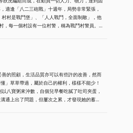
室，左邊一排前兩間房間，第一間為辦公室，於八
估算手腕高明的「幕後老闆」竟是個啞巴呢？
的角色不再，在1992年底戰地政務結束以前，即
接待室稍作休息，再行會議之召開，餘總計卅一間
單的話，說是去什麼特別的學校學的「現在真進
，村村是戰鬥堡」、「人人戰鬥，全面制敵」，他
四、○一一、○一八號房。參、校官房(１○)間○一
。十餘年來，像是探望老朋友般，我常到這裡拍照
○三七、○三八號房。另四種收費標準類型：上將│
丹恩颱風襲金時，建物左前方的五腳基外廊坍塌了一
積極，他到職第三天就要聽民防指揮部簡報；為提
○○元，夫婦七五○元，軍眷榮民非現役軍人個人八
向中央爭取相關計畫補助(如內政部營建署的城鄉
他為加強民防戰力，使『人人是戰鬥員，村村是戰
，夫婦九○○元，兩人一、○○○元，尉級房│僅分兩
營管理，是件值得公部門投資的大事。 相信
戰鬥村警員一人。」 戰鬥村警員招
中心，常有落於與民爭利之口實)除了住宿服務尚
學師生、國軍官兵經歷的歷史有所紀念，更是對金
試分口試和筆試，在術科考試中，主要即在測試指
至十二點三十分，晚餐十七點三十分至十八點三十
；術科考試是測驗指揮能力，考場在金門高中前的
，並可除濕，一路走過了近半世紀的迎賓館除具自
妥善的照顧，生活品質亦可以有些許的改善，然而
警員的
逢大型會議時可擺至外方。可達十餘桌，當時整個
務，因此服過兵役者優先。考試分口試和筆試，在
向勞軍團、防區抵金眷探家屬者；均以眷住迎賓館
則以八寶粥來沖數，自個兒早餐吃膩了吐司夾蛋，
是在八十六至八十七年間因地區觀光業蕭條漸走下
到第二士校受訓三週，受訓的課目主要是軍事操
配合，當時金防部主任為黃南東將軍(現中將近期
猶新的當時還驚動了縣警局鎮暴車及排出部份警力
不算偷；詢問之下，她則以冷靜的口吻告訴你，是
在士校訓練一個月，受完訓後，我在同一年分發金
還是在近廿年來軍旅生涯中第一次處理陳情事件被
的，有缺時才派任，有些人遲至當年的七、八月才
看他們何時敲醒自己的腦袋！