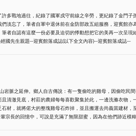
香，博得滿堂彩，居功不小，故常有縣屬公家單位希能至迎賓館
務隊和疏散隊。民防隊為戰鬥村之主力部隊，由十八歲至四十五
化了坑道之景觀，對面走到底即到了西餐部附設有卡拉OK及大型
了許多戰地過往，紀錄了國軍戍守前線之辛勞，更紀錄了金門子
備隊由十六至十七歲男女，及四十六歲至五十五歲男子編成，擔
團，酒酣耳熱之際，均喜好於餐後至此高歌一曲或婆娑起舞，而
我們淡忘了，筆者自軍中退休前在金防部政五組服務，迎賓館亦
由十二歲至十五歲青少年；十八歲以上已婚婦女，其子女已滿六
、總總餘音繞樑，但此位置設置亦屬專業，不在住宿週邊臨旁有
認有這麼一份必要及迫切的悸動想把它的美再一次呈現給所有鄉親與朋友們
，一般卻苦了服務人員，捨命陪君子翌日都成了熊貓眼，然也發
館落成誌(以下全文內容)─迎賓館落成誌─ 你要擊打磐石從磐石裏必有水出來使百姓可以
，赫然入目的又是幾個大字即│有金馬才有台澎│有台澎便有大
，說穿了不啻追憶，緬懷往昔的光華，而更深層的涵意，是在我
是個奇蹟，但我們自己知道袛因我們不曾消極地去忍受橫逆而是
而埋沒荒煙，如廢墟，如棄屣一般，實際上才是我們現在心中的
是用甚麼樣的力量來克服。為了一睹這個巍峨海上的反共長城，
見，實為吾輩之憾事，而現在還慶幸的是國家公園管理處現將迎
一座賓館至有必要，金門防衛司令部以精巧的構想，細緻的設計
員竭盡心力整理為其基金會理佛臨機之處所，各位信眾大德得空
心獨運，福地洞天則又給金門增添了雄偉的特色。 孔子說：有朋自遠方來不亦樂乎，
迦摩尼佛及兩側各一尊尊者法像莊嚴，懷著一顆亦誠的心前往謨
武山岩脈之延伸。鄉人自古傳說：有一隻偷吃的雞母，因偷吃民
迎來自海內外愛好自由的朋友們同享山光的靈秀欣賞海天的景色
理處有關人員得知迄至九十四年三月份，基金會更將有效協助迎
而且清澈見底，村莊的農婦每每喜歡聚集於此，一邊洗滌衣物，
我們迎賓的熱忱和友誼的溫暖，使所有來此的嘉賓都有賓至如歸的感受。 
少個如迎賓館者能有此幸呢，實在是家鄉人及有關單位應注意及思考的問題了。 
乏石材，就將偌大的整塊雞母石炸掉，並且搬運去尚義當建材，
側南雄山麓處，旁有監理所，前方即市鎮，右側方進入金防部太
起來，形象卻是由模糊而逐漸清晰、由清晰而逐漸嘴角露出一抹
尺，(大部份土地原為山外村陳氏宗親會共有之土地，現已由軍
)，迎賓館早年原屬國防部列管，後由中華民國軍人之友社代管一