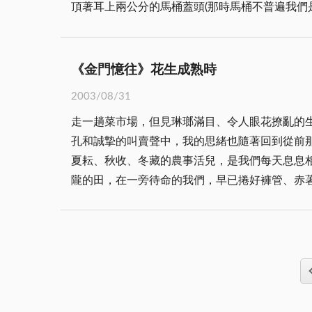
頂著耳上兩公分的馬桶蓋頭(那時馬桶不普遍我們是叫尿斗仔蓋)。 小學時代，有位和阿爸十分友好的老士官長在
「順理成章」地在他那兒理免費的髮。 老士官長年紀大了，理的髮經常是一邊高一邊低，要不就是理髮的剪子不利，會「咬」頭髮：「凡剪子推過必留下哀
嚎」就是那時的畫面寫照；往往滿室的等候者聽
數步；老士官長踫到有人叫的太「慘烈」還會訓
《金門憶往》花生成熟時
時學校是每三個禮拜檢查一次頭髮)，因為去金
2003/08/31
士官長平日不苟言笑卻對我特別親切，他說我像
走一趟菜市場，但見琳瑯滿目、令人眼花撩亂的
兒抱著他大腿哭著不讓他走時的小模樣：：：。
孔和誠摯的叫賣聲中，我的思緒也隨著回到從前那段花生成熟的回憶中：：：。 六十幾年代的
右修修，硬是把我的頭髮剪成整個耳朵之上兩公
夏耘、秋收、冬藏的農事活兒，是我們每天息息
子皮覆蓋在頭上，那個樣子就是我那時的「蠢相
隴的田，在一旁待命的我們，早已捲好褲管、赤
脈」，那也是很丟人的，所以我和哥哥們總捱到最後一刻才肯去他那兒剪髮。 上了國中老士官長
花生種下後，沒隔多久的天兒，一棵棵從土裡冒
師」。叔叔本身是老師，對我們的「尺度」卻一
不是我們小孩子可以插手的事了。 直到有一天，老爸或老媽從田裡拔回一把帶花生的花生藤時，我們就知道花生快成熟了準備要採收了，那時總約是在剛放暑
還真是對不住他哩！ 上高中後，人長大了心思也變了，變得愛漂亮也懂得耍花招了，常和同學研究如何躲過教官的檢查；頭髮內層打薄、夾耳後、伸長脖
假的時候。有時我們得用手推車把花生連藤也拔
子：：：當然教官也不是省油的燈，對我們的花
籃子裡。對一個生活中只有「玩」的孩子而言，
憶。 高中畢業後脫離了「髮禁」的禁錮，馬桶蓋的日子終於走入了歷史，也宣告著我的青澀歲月的告一段落。 到了這「頭皮下的東西比頭頂上的東西重
一刻都如坐針氈。尤其耳邊不時傳來遠處同伴戲
要」的年代，本以為我的孩子不必受「戕害」，
成了我的怨言。望著老爸、老媽笑得合不攏嘴的豐收笑容
不到十分鐘後兒子破涕為笑地走出房門，老公用一種「崇拜景