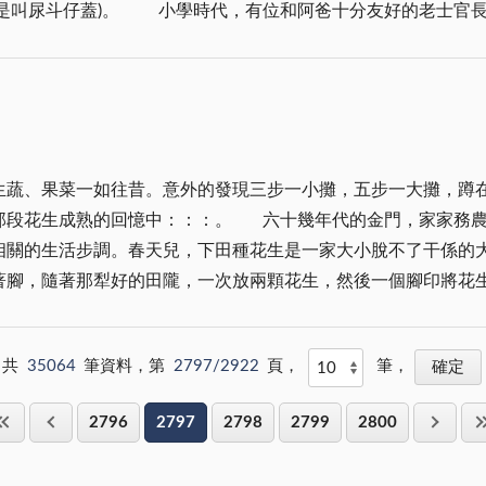
村子裡開了間理髮舖，因此我們家的孩子就
聞那一聲聲：「唷！足痛！痛死啊！」「唏－吁－卡輕啊！」的
斥：「你鬼撈子地叫什叫，死不了人地」。大家都怕士官長手上的
城理髮要二十元，士官長卻只收十元哩！在那貧乏年代裡的農村
他女兒；原來當年他離開大陸時，他的女兒才八歲，就是我這
生蔬、果菜一如往昔。意外的發現三步一小攤，五步一大攤，蹲
雖然他對我總是笑瞇瞇地，可我就是見到他拔腿就跑；因為學校
金門，家家務農，咱們家中倚靠的也是那幾分薄田維生。春耕、
分；你可以想像那是什麼「矬樣」嗎？真真確確十足的「尿斗仔
相關的生活步調。春天兒，下田種花生是一家大小脫不了干係的
」。我們是怕老士官長的剪子；但若沒剪，到學校會被罰站到司
著腳，隨著那犁好的田隴，一次放兩顆花生，然後一個腳印將花
調防到台灣去了，叔叔便買了剪髮用具當起我們的「家庭理髮
出嫩芽的花生苗，像極了頑皮的孩童從窗檻裡探出好奇的頭，對
點兒也不寬容，我們常在剪髮時和他「爭長論短」，往往剪完頭
共
35064
筆資料，第
2797/2922
頁，
筆，
回家，然後找一個陰涼的地方，或一條有陰影的巷弄，拿把小凳
招自是有辦法「見招拆招」。那些和教官「一較長短」、「分毫
一連坐在冷板凳上數個小時的時間，那簡直是苦差事一樁，比之
2796
2797
2798
2799
2800
耍、玩樂的歡呼聲時，那更讓人不覺要恨起花生來，為何今年花
沒想到陰錯陽差地竟讓他老爸給「誤」了，該怎麼安撫兒子呢？
時，我的心情卻是有如跌入谷底的股市，簡直不是一個「悽悽慘慘」可形容
仰」的眼神看我：「老婆妳好神啊！」我和兒子神秘地笑了。 我當然不會告訴他