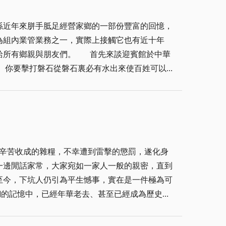
辦理餐會，頗有名聲。中餐部出了自動門有一小型
歲男子，及十八歲至三十五歲未婚女子編成，擔任
舞池，設有調酒師(均由服役之弟兄擔任)，整個
孫近年來胼手胝足經營家鄉的一部份豐富的回憶，
任戰鬥村之固守任務，並對民防隊之傷亡進行戰力
當時也蔚為一股必然的風氣，每人有招牌歌，更有
為組內業管業務之一，實際上接觸它也有近十年
歲者；五十六歲以上體格健康之男子編成，擔任救
馬路，便於出入，燈光隔音效果亦佳，常是如不夜
。 首先來談迎賓館於中華
護、通信、心戰、瞭望、擔架、盤查、消防、傳遞、炊事及照顧老弱等任務。疏散隊由編餘之老弱婦孺編成，分組進入指定之防空砲洞。
生了許多趣事，更造就了迎賓館的另一番風光。褪
陸。暮鼓晨鐘一般，提醒不要忘了時代使命及軍人
們週邊有多少如迎賓館般，因精兵政策，因觀光業
積極地化橫逆為力量，因之金門已為世人立了一個
痛，不是嗎？筆者身為金湖鎮民但見諸多不同層面
海內外同胞和全世界各地的反共人士都以身臨反共
賓館借由財團法人佛光文教基金會及該主持人滿慈
特擇南雄山麓在層巒環抱中闢築館舍，雖然施工過
可至迎賓館禮佛，只要您到了迎賓館大門進了大廳
我把這
拜，或許自求諸多福報，更可求眾生無罪惡、無苦
間辛苦收成的雜糧，不幸遭到雷擊的懲罰，遂化身
，並且盡情呼吸自由的清新的空氣，使金門的奮鬥
賓館之整理維護及使用，實為幸事，然地區還有多
一邊閒話家常，大家宛如一家人一般的親密，直到
蔣經國 中華民國六十
(下) 二○○三年八月十日脫稿於金湖民眾服務站
至今，下坑人仍引為平生憾事，實在是一件極為可
武山區，後則有南雄，下莊村落，地勢雄偉，倚山
微笑，終至把彼此的關係拉成濃得化也化不開、分
方徵收)現編為金湖鎮山外村七十二─一號之地址
段時間並設立辦公處所，長年設主任、專員、任期