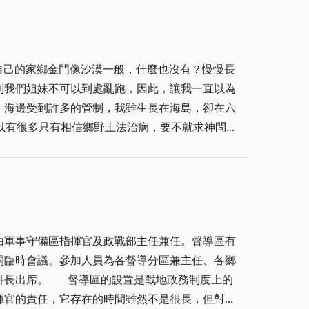
需。 每逢炎炎夏日，每當黃
九年五月止正式移交給金門國家公園管理處，當然
光，無論是玩了一天，還是忙了一天，大家也都有
環視整個迎賓館，在未進入館內時就被其環境及優
此，一天的疲累，往往就在這一潑、一舀、一灑、
花卉最美及多樣外，有金門小植物園之稱的地方莫
自己的家鄉金門像沙漠一般，什麼也沒有？慢慢長
兩旁植有圓柏二十株(現僅存十四株)，上了斜坡旋
制我們姐妹不可以到處亂跑，因此，讓我一直以為
，她門一邊賣力的洗著衣服，一邊東家長，西家
於七十八年四月敬題─「永懷德澤」四個大字(反
，海邊受到許多的管制，我雖生長在海島，卻在六
可容納大小迎賓車，巴士等：計有十六個車位之
知今天要前去洗衣的地點，免得家人有急事時，臨
柏、圓柏、南洋杉、霸王椰子、九重葛、觀音竹、
了花園來了，另大門口右側更築有三層花檯，不知
車來載著大姐，那車子就沿著門口的廣場駛去，然
會主動去幫同伴洗。有時，村婦家裡臨時有事，她
賓氣派不凡大開大放之格局，踏入了大廳正面迎來
，一直叫，可惜我瘦弱的身子，跑不了多快，那車
，村婦把臉和腳也清
格外的神聖莊嚴，地上舖設大塊大理石清爽顯眼，
」，不以為苦！ 樂山曰：文明是
賓館的守護天使之稱)，其中李亞美小姐從始至終落
可能太潮濕，弄得大姐適應不了，身體一直不好，
為，真正的文明，應該是可以兼容並蓄的，它應該
稱當時之最亦有金門五星級飯店之稱。 (上)
由軍事守備區指揮官及政戰部主任兼任。督導區有
能是水土不服，我記得那時我應該已上小學了，所
開臨時會議。參加人員為各督導分區兼主任、各鄉
些米，裝到信封，我再寫一封信告訴大姐要如何處
：我們所意欲留給子孫的，應該不只是一攤攤無從
地政務制度上的
微的
揮官的責任，它存在的時間雖然不是很長，但對戰