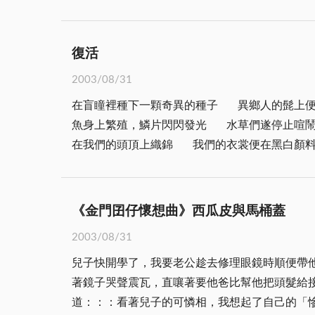
後的地方重建，及民力的培養具有重大的功效。
交通也比以前方便許多，常常有船班可以在寒暑假
區，設立城廂、安美、古湖、榜盤、金山五個督
心。 那時放假回來，就趕緊好好的吃一吃想念的家鄉味，等到假期結束要回台灣，為了要解開大姐的思鄉情，常常要設法帶像金門的土產「角瓜」、「花
點。 一、改善環境衛生：設立六個民眾疹療所，派出軍車清除垃圾，整修砲擊損毀民房，每週督導檢查環境衛生一次。二、加強村鎮建設：修建涵洞、橋樑、
生」、「胺簽」，或是金門的一些海產如「蚵乾
復活
海堤，協助修建民房、電影院。三、協助農民耕
結婚後，有一年，我和先生搭船到台灣，那時除了帶土產給大姐，先生還有三位姐姐也為了生活全家搬到台灣發展，因此，先生是用扁擔挑了兩擔的行李和土
2003/08/31
優秀官兵協助金寧、金山兩大中心國校教學，修
產，讓這些遠離家鄉的親人可以在異鄉重溫家鄉味，那些很金門的鄉
在盲瞳裡種下一顆奇異的種子 異鄉人的髭上便蓄養出希望來了 孔雀的尾巴粘著我鍾愛的燈花 一步一晃的，麋鹿頭上也長出夢芽 憂鬱在比目
導民防訓練：訓練民防隊員六千六百人，受特業
裡面滿含母親的關愛和家鄉的泥土芳香，濃濃的
魚身上繁殖，鱗片閃閃發光 水草們遂停止喧鬧，專心長高 一朵雲因失歡的言語而哽咽變黑 墜往下游，獵戶星也彎下腰來探視 當彩虹不再
下獲得冠軍。督導區代表縣府頒發各模範村錦旗
其交通工具除了船之外，飛機的航班也很多，於
在我們的頭頂上織錦 我們的衣裳便在黑白
眾十一人。 民國五十四年撤金山、金瓊，改金湖為鎮。迄今全縣劃為金城鎮、金寧鄉、金沙鎮、金湖鎮、烈嶼鄉等五鄉鎮，三十七行政村，一百五十七自然
不方便，於是常是做父母的年節，拜拜之後打包
村。 戰地政務實施至八十一年終止，始開始軍民
《金門囝仔懷想曲》西瓜皮與馬桶蓋
2003/08/31
兒子快開學了，我要老公趁去修理眼鏡時順便帶他
著鏡子哭聲震瓦，直嚷著要他爸比幫他把頭髮給
道：：：看著兒子的可憐相，我想起了自己的「慘淡童年」：：：。 在我們那年代，「髮禁」是每個孩子的夢