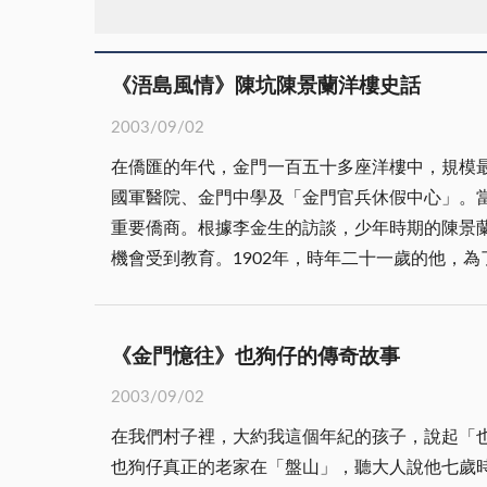
《浯島風情》陳坑陳景蘭洋樓史話
2003/09/02
在僑匯的年代，金門一百五十多座洋樓中，規模最
國軍醫院、金門中學及「金門官兵休假中心」。當年，綠樹成蔭的大洋樓
重要僑商。根據李金生的訪談，少年時期的陳景
機會受到教育。1902年，時年二十一歲的他，為了尋覓生
埠(新加坡)的陳景蘭，任職於「協成號」為簿記。後
故當年的貿易商號多稱九八行)，專營貿易而獲
碩莪廠、逢源公司，逐步成為南洋重要的僑領與商
《金門憶往》也狗仔的傳奇故事
一斑。 事業有成的陳景蘭，對南洋華人社會及家鄉多有貢獻。在南洋，他曾捐助五千元給予當時新加坡華人最高學府「南洋華僑中學」(1919年創辦)，福建鄉
2003/09/02
僑創辦的「愛同學校」(1912年成立)、「道南學
在我們村子裡，大約我這個年紀的孩子，說起「也(音ㄟˊ)狗仔」(啞巴)，每個
間；1925年，贊助「金門商業學校」及「金門
也狗仔真正的老家在「盤山」，聽大人說他七歲
他還在象德宮旁出資興建了「尚卿碉樓」(尚卿