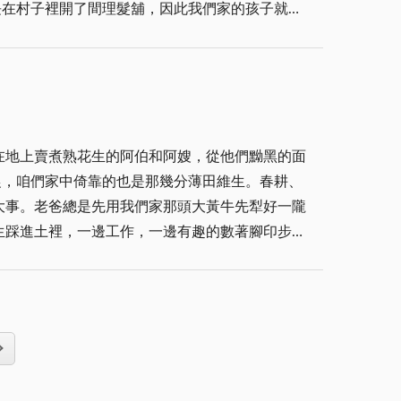
哀叫和扭曲的表情，都會讓等候隊伍自動往外移退
剪子，卻每每三個禮拜後又得來找他報到一次(那
子弟也只好為「撿」這樣的「便宜」而忍耐了。
般年紀；這麼多年了，他只記著那年離家時，女
在地上賣煮熟花生的阿伯和阿嫂，從他們黝黑的面
明明規定頭髮長度是：耳上兩公分，他卻是左剪剪
蓋」。如果還想像不出來，那就比擬把中秋節的柚
大事。老爸總是先用我們家那頭大黃牛先犁好一隴
令台前，或被老師從頭頂中間理一條「中央山
生踩進土裡，一邊工作，一邊有趣的數著腳印步。
這陌生的世界好奇的窺視一般。這時刪苗、除草就
髮後不但不感激還要和他賭氣個好些天，現在想想
子，然後把花生一粒一粒的捏下來，放在旁邊的小
計較」的日子至今想起反倒是一份令人莞爾的回
在教室一節四十分鐘的上課時間，那更令人難耐，
生要種如此之多，甚至今年的花生為何要豐收，也
老公苦著臉賠了千個不是仍沒用，我帶兒子回房，
。 有時老媽嫌把花生連藤
：我把他藏在箱