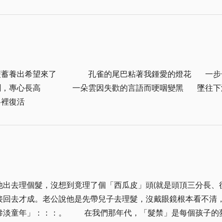
以金西督導區為例，它是全島五大督導區中轄區最大的，下轄金
回家，後來又有電話可以聯絡，不用像五○年代常常『貓貓看』
導區，以守備部隊指揮官任村落指揮官，村里長或資深鄰長任副
」、「紫菜」、「石花」、「黃魚」、「珠螺」，讓在台灣的大
作：協助農民收割高粱、花生等作物，代替無力農民耕作，並設
繕金寧中心國校。五、加強道路修築：轄區公路均經指派部隊分
土歲月，是他們行囊中最珍貴的生命痕跡。 故鄉的水土，是治療思鄉的最佳良藥，因為
訓練者有金寧盤山中隊一百名，並實施演習二次。七、輔導民政
鄉愁都在這一小撮泥土裡化開，隨著金門角色的轉變，金門開放
及模範戶獎狀及獎品。八、確立地方安全：協建鄉鎮防空壕洞，
是旅外的遊子，思念不再僅僅依靠一張信紙，電話手機很方便，
顏料裡復活
搭了飛機到台灣相會，時代在變，但是濃厚的親情是不會變的。
分治。
出去理個髮，沒想到竟理了個「西瓜皮」頭(就是頭頂三分長、
接回去才成。老公說他是先帶兒子去理髮，沒戴眼鏡根本看不清
魘；男孩子青一色的三分西瓜皮頭，女孩子個個