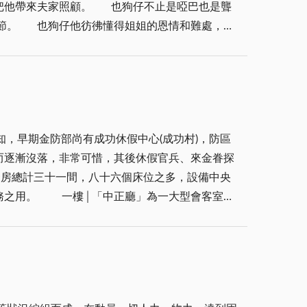
也狗仔不止是啞巴也是聾
難處，總
「陳坑大洋樓」的建物，居高臨下，可遠眺金門南海
子裡的小孩子會欺負他，大人會戲弄他：也狗仔有
類似西洋建築雙柱的入口意象，相當氣派。山頭簡
豪華許多；底座抬高約五十公分的做法，呈現了磅
裝飾還塑有「1921」年的字樣，說明了這幢建築
了，這
邊，再以騾車拖運上岸興建。陳景蘭洋樓是金門規
是也狗」，卻對不認真用功讀書的孩子說：「連也
，早期金防部尚有成功休假中心(成功村)，防區
軍佔期間，許多華僑避禍南洋，故鄉家產多有損失，
而逐漸沒落，非常可惜，其後休假官兵、來金眷探
子們編花環織草袋；也狗仔儼然成了村子裡的「孩
這一代的華僑一樣，由於國族的災難，他們多數沒有
套房總計三十一間，八十六個床位之多，設備中央
大型會客室兼
字、思考人生：老天爺給了他不一樣的身體，註定
，使得建物與園林之間有了很好的呼應，園中並立
務軍民均可閱覽與借閱。筆者談至此實為那些藏書
砲戰」爆發前，以這幢洋樓作為師生教學及住宿空
釋出提供縣圖書館或請國家公園管理處妥加保管運
俐齒，可都不是「也狗」喔！ 也狗仔知
歷史的一部份。 八二三砲戰後，
活動舒暢身心，全館為橫式雙十之建構挖掘佈置，
境裡謀生、找到出路；他在工地做粗工被工頭苛扣
防部相當重視這個新單位，首任主任為陸軍少將戴海
長職務)，右邊為圖書館架櫃借閱卡放置處，二樓
心，對人生放棄希望」也狗仔在紙上如此地寫著，
小型圖書館及定期播放電影的康樂廳；在部隊有榮
召集各守備師及邀請縣府單位、村里長、後備中心
簡直是個天堂。一些陳坑朋友告訴我，當他們還是