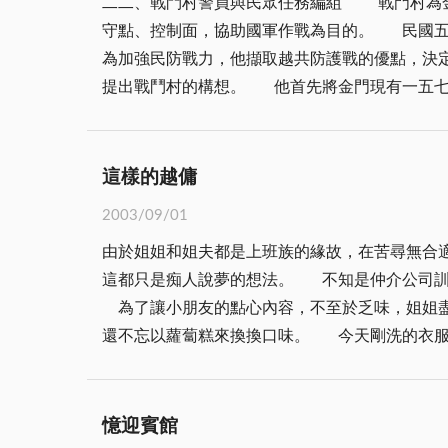
二二、戰鬥村警員與民眾任務編組 戰門村為金門特有之編組，主要是依戰術需要及村落之人口、地形、面積等狀況編組而成，在動員一切人力、物力，達到固
幹部之會議場所，可說是多功能，進到了坑道內
向上，現在夫妻倆開了一家印刷公司，沒正面接
小孩的時候，常常混進康樂廳看電影，非常難忘。
守點、控制面，協助國軍作戰為目的。 民國五十七年，蕭政之就任金防部政戰部主任兼政委會秘書長。同一年，適逢「八二三砲戰」十週年，局勢非常緊張，
十六至八十七年間移做金防部軍民協調中心辦公
十多年了，我不曾再見到也狗仔，聽阿母說幾年
已劃下句點。 我的年紀，沒有趕上陳景蘭洋樓的風華，在戰地政務晚期來金門做研究時，「官兵休假中心」人聲鼎沸的場面也早已不存。人去樓空的大洋樓，
為加強民防戰力，他擷取越共防護戰的優點，決
客房各區分如下：壹、上將房│(３)間為一○一、
步，連也狗嘛學甲會曉講話，真是真稀奇」阿母如是說。 也狗仔的傳奇事蹟在村子裡成了長輩們訓勉後生晚長輩的「活教材」，每
讓我產生極大的好奇。後來有機會聽長者憶舊、
提出戰鬥村的構想。 他首先將金門現有一五七個自然村，依據地理人口及戰術上之需要，規劃成一○四個戰鬥村，每一個村設有一位村警，稱為戰鬥村警員。
二至○一七號及○二四、○二五、○二六、○二七號
會識字娶水某做頭家，你好好人咁輸伊？」這
調查，由於無人居住管理之緣故，我目睹著它日漸
楊世英先生回憶說：「民國五十七年四月，蕭政
個人一、○○○元，夫婦一、五○○元，軍眷榮民
大半，成為斷垣殘壁的危樓，非常可惜。其實，
升民防戰力，落實民防編組和訓練，聘請專家編
○○元，夫婦一、二○○元，校級房│個人四○○元
新風貌，或者文建會的閒置空間再利用、地方文化
鬥堡』，別出心裁建立了戰鬥村，他將現有一五七個
種：個人一五○元，軍眷榮民非現役軍人個人二四
這樣的越傭
很多人跟我一樣，希望有朝一日陳景蘭大洋樓能
考的條件是初中學歷(含初中同等學歷)，考試的
可安排每天之早、中、晚餐時間供應參訪貴賓及
門下一代別具意義的延續與傳承啊！
2003/09/01
揮能力，具備軍事素養者為優先。吳貴海先生回
分。而晚上大門關閉時間為十一點，考量週詳，
由於姐姐和姐夫都是上班族的緣故，在苦尋無合
大操場，記得那時參加考試的考生，在大操場上發號口令，每個人
然之美及鬼斧神工令人稱道至今仍不改其原來之
這都只是痴人說夢的想法。 不知是仲介公司訓練有素，亦或是越傭自身修養所致，她能閃則躲，凡事以「我不懂」草草帶過，屬於自己的權利，樣樣不能少！
招考並沒有特別的條件，基本的條件非常簡單，
金防部除了鑑潭山莊，為純軍方色彩接待貴賓清
為了讓小朋友的點心內容，不至於乏味，姐姐盡
術科考試中，主要即在測試指揮能力，具備軍事素養者較占便宜。」 但實際上學歷條件並沒有很嚴格，吳媽福
為主，亦是較對外開放型式，而當時迎賓館也著
還不忘以蘿蔔糕來換換口味。 今天剛洗的衣服，她明就急著把它收起來，晾起自己的冬天衣物，一開始以為是溝通上出了問題，但屢次之累，才發現她的蓄
畢業，原本不能參加考試，但因鄉長李漢秋極力
坡，地區同業公會為求釋放部份軍方景點，提供
意。 工作守則有這麼一說，「不可竊取僱主的財物，否則依法究辦。」所謂的財物，大家直覺聯想到的是「錢」，卻輕忽了「物」這檔事，越傭亦不能例外，
作、單兵教練、班攻擊及班防禦，七月二十八日結訓，八月一日派任戰鬥村警員。」 錄取
甫轉至中華民國軍人之友社任秘書長乙職)副主
她不會偷「錢」但是，她會「拿」東西，舉凡髮
加受訓的人，顯然並沒有完全派職，黃平生先生
維持秩序，然鄉民是非常理性及柔和且大家又多
小朋友玩耍時所留下來的，天啊！小朋友才一歲多，哪來的能耐，爬上高約二公尺
湖鎮夏興戰鬥村擔任戰鬥村警員。我們那批受訓
憶迎賓館
民眾請上吉普車向鄉民說明狀況者，令他印象深刻。 迎賓館中餐廳當時辦餐掌廚者均由各師篩檢具有廚師執照者，且在台灣經歷大餐廳之經驗
例子，「越傭」外表瘦弱，一副歷盡滄桑的模樣