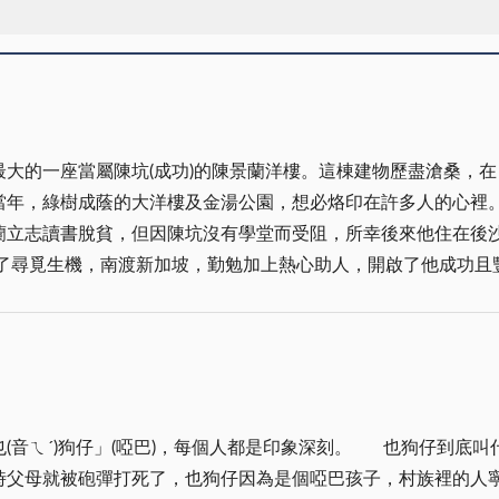
大的一座當屬陳坑(成功)的陳景蘭洋樓。這棟建物歷盡滄桑，
及金湯公園，想必烙印在許多人的心裡。 陳景蘭(1881-1943)，金門陳坑人，是新
蘭立志讀書脫貧，但因陳坑沒有學堂而受阻，所幸後來他住在後
機，南渡新加坡，勤勉加上熱心助人，開啟了他成功且豐富的一生。 根據新加坡
辭職前往荷屬印尼的勿里洞(Belitung)島，創辦「南金號」
大利。後來進一步開分店「成源號」於新加坡。善於投資的他，在
賈。在新加坡出版的︽新華歷史人物列傳︾(柯木林主編，199
校」(1907年)，亦可見到他提供的的月捐。在家鄉金門，192
人都是印象深刻。 也狗仔到底叫什麼名字我們都不知道，彷彿他天生就叫也狗仔。
公學」，籌募基金；1933年，他也在陳坑海濱興建一座東亭，供
時父母就被砲彈打死了，也狗仔因為是個啞巴孩子，村族裡的人
之名，與陳坑原名「上坑」閩南語音接近，且較為典雅，又與陳坑