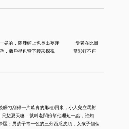
寧鄉、金山鄉及金城鎮。它配合守備部隊的警備分
(用閩南語唸)的等著台灣來的信，解一解思念的
指揮官，融合軍民為一體。該區訂定施政八大重
姐，也能品嚐家鄉的風味，想念就不會那麼深了。
立試驗農場，生產蔬菜。四、輔導國校教育：遴選
段經常保養，修建排水溝，改善排水設施。六、督
那
工作：第一期鄉鎮工作競賽，金寧區在督導區輔導
觀光了，交通更便捷了，於是台金往返更方便，尤
可容納一萬九千餘人，並救濟代養貧苦無依老弱民
尤其現在有很多家庭是孩子在台灣有事業，回來也
後腦勺刮得一片瓜青的那種)回來，小人兒立馬對
，只想夏天嘛，就叫老闆娘幫他理短一點，誰知