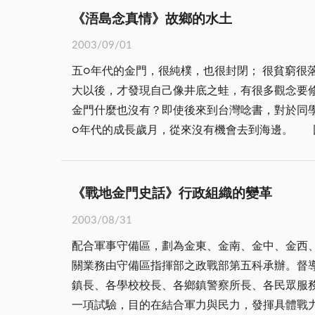
「水轉水」)的先進設備，左鄰右舍日常生活所賴的飲用
最久者為現住金湖鎮信義新村的張馬珍專員擔任地
《浯島念真情》故鄉的水土
昏，太陽西下的時節，村莊裡的每一口古井旁，
當時軍方也由於精實案，兵力驟減無力再做經營及
2003/09/01
筋疲力盡的感覺了，正好，可以利用這個難得的
美處所，鳥語花香，徐風微微空氣中夾雜著多樣
五○年代的金門，很純樸，也很封閉； 很貧窮
一鬧當中，給消失得無影無蹤。 一般的住家，為了要節省水源，幾乎每天早上，在家務事料理停當後，三五婦道人家，就左鄰邀右舍，相約到雞母石去洗滌衣
屬─迎賓館了。放眼望去大門入口ｆ型大石柱標示
大以後，才發現自己像井底之蛙，有很多觀念要
服，她們不分大小，幾乎個個攜帶大包小包的換
即映入眼簾的是故總統經國先生座姿肖像有二層樓
金門什麼也沒有？即使後來到台灣唸書，對於同
短，天南地北的聊著，情誼便在一問一答間、一搓一揉間更加接近了。 在那個苦哈哈的年代，村子裡的鄉親和
面)有國際獅子會三○○ｆ區宜蘭縣各分會全體獅
○年代的成長歲月，從來沒有機會去到海邊。 因為封閉加上落後，五○年代的金門醫療設備仍是十分落後，所以有很多只有相信鄉野土法治病，要不就求神問
衣的地方，不是在村北的「雞母石」，就是在村
多，頗為寬闊，右側方設有停車棚，兩方植樹淋
卜，金門也是個多神教的島嶼，到處都有拜拜的廟宇。 五○年大姐因為姐夫工作的單位調動，因此要搬到台灣，我小小的年紀是第一次碰
時找不到人。 雞母石的外觀，是一扁長形的山澗，澗水從山上流下來，匯集在山澗裡，澗水既深廣且清澈，足夠全村的婦女，清洗衣物之所需。村婦在洗滌衣
每株高聳入天，極具美感及觀賞價值，而水果樹
豐富的我，不能接受這樣的事實，我記得那時我
物時，一方面，暗中較量著巧勁，另方面，她們
名的花花草草更是美不勝收，盡入眼簾。迎賓館光
後駛入和現在模範街平行的一條巷道，那樣的場
也會托其他的同行者，代為洗淨剩下的衣物，等當事人急事
《戰地金門史話》行政組織的變革
的即是先總統 蔣公巨大的油畫像帶著和煦的微
子的速度，卻越來越快，直到消失在街口，我哽咽的心仍止不住悲傷，淚眼模糊
洗乾淨，才高高興興的或合抬著一籮筐、一籮筐的衣物
右邊大型服務台，有親切的弟兄打招呼著及兩位美
2003/08/31
們沒有電話可聯絡，只有靠書信往返通信息，我
可貴的，但是如果一時一地的文明，會把過往的
成啟用至封館移交，均見證一切盛衰，名副其實當
配合軍事守備區，劃為金東、金南、金中、金西
母親很著急，便四處打聽，那個年代很少有人出
會有廣大的胸襟，它應該有容人的雅量，而不是一味的打壓和排斥。 「不廢江河萬古流」，是的，歷史原是一
關業務由守備區指揮部之政戰部第五科承辦。督
以寫信的工作就由我負責，我記得母親去打聽之
宗所遺留下來的「文化財」，一再的橫加摧殘和
鎮長、各學校校長、各鄉鎮警察所長、各民眾服務站長、各婦
理？就這樣把信寄出去。 許多年過去了，我也忘了問大姐，那些水土的土方子到底有沒有效？只是似乎在五○年代的金門，可能有很多家庭都流行用這種土方
收拾的濫攤子而已，我們後代子孫的要求並不多，我想：「我們只
一項試驗，目的在結合軍力與民力，發揮具體戰
法治療思鄉病，因為水土不服的事時有所聞，顯然是那個年代的一些普遍現象。 到了六○年代
要求和期待吧！