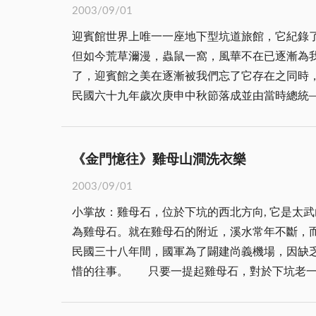
派職。」 戰鬥村警員設置的目的是組訓民眾，遂行保命、保產、保家、保鄉的任務，及動員人力、物力支援國軍作戰。為因應新的作戰構想，將戰鬥村現有民
每辦理餐會、聯誼活動均能使賓主盡歡，齒頰留
2003/09/01
眾按年次重行編組，區分為民防隊、預備隊、勤
展示櫃全是金門陶瓷廠及宏玻陶瓷精品展售，也美
迎賓館世界上唯一一座地下型坑道旅館，它紀錄
重點防守，機動打擊，必要時實施兵員補充。預
館內就屬此地最為熱鬧喧嘩，因每有餐會或勞軍
但如今荒草濔漫，蟲鼠一窩，風華不在已逐漸為
補充；其中女性以擔任心戰、救護為主。勤務隊
吳靜嫻女士的黃鶯出谷，有胡瓜的妙語如珠林林
了，迎賓館之美在逐漸被我們忘了它存在之同時，筆者自
城一般，然軍人均另有工作任務，不可終日如此
民國六十九年歲次庚申中秋節落成並由當時總統─經國先生親題─迎賓
盡風華揮去酒意，告別了招牌歌，再折返大廳堂
喝。─ 舊約出埃及記十七章六節。─ 摩西在三千多年前擊打磐石解除了百姓的乾渴，如今我們開山纍石建造了反共最前哨的海上堡壘。 金門─這自由的
之責任，相映其趣，頗具創意，走進走出迎賓館
燈塔雄峙閩海屹立敵前在世人眼中看來幾乎都認
式微，因地方財源短絀或許更因你我一時之好惡
榜樣，那就是不在乎遭遇甚麼樣的苦難，要緊的
《金門憶往》雞母山澗洗衣樂
的景觀，諸多的社會資產、古蹟、坑道已不復再
聖島親探神奇為榮，每年嘉賓絡繹不絕於是建設
法師運用，目前整館亦在滿慈法師及有關工程人
2003/09/01
程極為艱辛幸賴部隊官兵的奮勇不懈，歷時二年終告落成，而其匠
堂左側位置供奉一大尊慈眉善目，法喜充滿的釋
小掌故：雞母石，位於下坑的西北方向, 它是太
座建築命名為迎賓館也就是要以至樂的心情，歡
痛，不啻也是一種福嗎？經筆者代詢國家公園管
為雞母石。就在雞母石的附近，溪水常年不斷，
精神與全球自由鬥士的豪情壯志聲氣相通益增光輝，願以
民國三十八年間，國軍為了闢建尚義機場，因缺
九年歲次庚申中秋節 迎賓館實際起造六十七年秋，六十九年中秋節竣工啟用，其日子也象徵了吉祥之意─人圓月圓四方遠朋匯集金門，豈不快哉。六十七年迄
惜的往事。 只要一提起雞母石，對於下坑老一輩宗長的回憶中，可說是充滿了無限甜蜜，因為在他們跡近模糊的記憶中，已經年華老去、甚至已經成為歷史陳
今近廿六個年頭了，迎賓館座落金湖鎮東南方後
跡的雞母石，與他們日常生活的互動關係，回憶
而建，絕佳之處所。佔總面積約六千七佰餘平方公
也分不開。 在屬於我們的孩提時代，大概是民國五十年左右吧，當時的金門，還是一個百廢待舉的年代，一般的鄉下人家，都沒有自來水(民間管自來水叫：
(軍方納編財產編號為CW０一○六二一─○六七