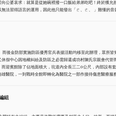
哀求：就算是從她碗裡撥一口飯給弟弟吃吧！終於獲允把他帶來夫家照顧。 
917年，三十六歲的陳景蘭有了光前裕後的願望，他購置了陳坑濱海的
運用，因此他只能發出「ㄜ、ㄜ、 」難懂的音節。 也狗仔他彷彿懂得姐姐的恩情和
，歷四年完成(1921年)，花費超過十萬元。這幢被里人稱為
姐的公婆都接納了這個原本被看做是「累贅」的啞巴孩子；但村
正面為七開間，其中明間、次間為一大弧拱搭配二小圓拱，創造
澆欄杆。四周環以外廊，與大多數金門洋樓只有單邊外廊相比，
天天在煤油燈下一字一句地教他。不知是也狗
長條獨棟小洋樓作為門房使用，類似傳統建築的護厝，上面的山頭
看但聽不到的情況下竟把整本康熙字典都認會了。 當大家發現也狗仔「忽然」會寫字
加坡，杉木、磚石等建材則來自閩南，以三桅帆船運送到陳坑海
大事，大人們對他是既羨慕又酸溜溜地說：「也狗仔會寫字嘛還
住，一部分作為學校使用(陳坑小學)。教室不足時，還
。而後金防部實施防區優秀官兵表揚活動均移至此辦理，眾所皆知
彷彿比較不會把他當「怪物」看了，
安的教師任教，為家鄉的教育盡心盡力。1937-1945年日本
又休假中心因地權糾紛及防區之必需歸還成功村陳氏宗親會代管
校的種種；也狗仔會教男孩子們做彈弓削竹槍射飛鏢，會幫女孩
在1943年逝世於新加坡，因為戰亂未能遷葬返金。和許多他
，而迎賓館除了佔地面積大，坑道內全長三二○公尺，內部設有
戰時全館即轉化為醫院之一部作接待傷患醫療服務之用。 一樓│「中正廳」為一
灣，但仍常寫信鼓勵他，寄好多書給他。年少的也狗仔看書、寫
國軍也在洋樓的前方坡地，佈置了一座公園，名為「金湯公園」
服務等功用。二樓「中山圖書館 」有藏書三萬餘冊，採開架式服
年「九三砲戰」後，金門中學暫遷陳坑，直到1958年的「八二三
束之高閣，非常可惜，在此希望有關單位及熱心人士能適時建議
狠心；「也狗嫂仔」談吐應對優雅有禮，「小也狗仔」聰明活潑伶牙
達仁、縣府主秘翁廷為等人，都在這裡唸書、生活過。他們的回憶即是
點自助餐等，戶外庭園處處並有運動場(籃球場)可供賓客休閒
他告訴我在台灣如何孤身一人在處處碰壁、被輕視、被欺侮的環
編組
59年)規劃成為「金門官兵休假中心」。根據李金生的研究，金
任迎賓館館長位置(由金防部調派位階中尉至少校之層級擔任館
因為他是個啞巴。「如果不是碰到小珍，我真的會對人性失去信
部、百貨部、醫療部、洗衣部、澡堂、點券部、撞球室、茶室、
充滿文化氣息，一段時間亦為金防部每年三節召開軍民聯繫會報
，戰地金門非常嚴肅，娛樂很少，對防務繁重的官兵來說，這裡