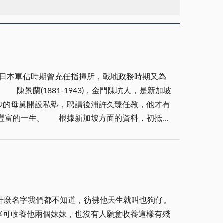
在日本軍佔時期曾充任指揮所，戰地政務時期又為
加坡
沙的母舅開設私塾，聘請後浦許久臻任教，他才有
方面的資料，初抵叻
九八行(因抽取2％利潤，價格公道穩定，廣受歡迎，
新加坡多家工廠及公司，亦持巨股，如新加坡芽蘢
5)一書中，亦收錄了陳景蘭的事蹟，其重要性可見
2年籌辦「金門輪船公司」，方便鄉人往來於金廈之
漁民風雨棲息；同時，為了確保村里鄉親的安全，
寧可收養他兩個妹妹，也沒有人願意收養這樣有殘
陳氏宗族的發源地「圍頭陳卿村」有一字相同，故