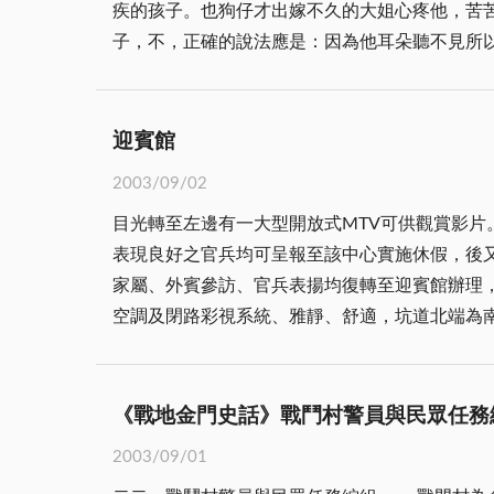
疾的孩子。也狗仔才出嫁不久的大姐心疼他，苦苦向公婆
陳景蘭取名為尚卿)，戍守阻止海上的強盜。這些事蹟，足見其熱心公益及教育事業。 1
子，不，正確的說法應是：因為他耳朵聽不見所以無法習得語言的
大片土地，興建大洋樓，延請廈門及金門匠師施作
處處幫著姐姐，家事、農事都搶著做，久了連姐
灣，位置十分優越。建物格局宏大，二層樓高，
苦說不出。 也狗仔雖是個啞巴，可是向上的心一點都不輸正常的孩子。村子附近軍營裡有位士官長對這個人殘心不廢的啞巴孩子萬分憐惜，他對也狗仔說：
潔明朗，除中央為三角形外，僅有望柱及水泥預
「你要出頭天就一定要識字！」可是大姐根本沒有能力供他上學。 也狗仔每晚跑到軍營找士官長學認字，士官長
礡壯麗的氣勢。建物左側(龍邊)，甚至還建有一
迎賓館
仔特別有「天賦」，還是士官長有特別的「法寶」，也狗仔在只能
的落成年代。設計藍圖現不可考，有可能來自新
2003/09/02
在這普遍都是「青瞑牛」的小村落裡是件稀奇的
模最大的洋樓，與鼓浪嶼華商巨賈的別莊、別墅(mansion)，不遑多讓。 建物完工後，一部分作為家眷居
目光轉至左邊有一大型開放式MTV可供觀賞影片
狗仔攏會識字，你不讀冊你這世人落撿角，比也狗卡不如」。 也狗仔會識字後大人們對他似乎比較「客氣」些了，孩子也
利用陳氏宗祠來上課。陳景蘭出資聘請鼓浪嶼及同
表現良好之官兵均可呈報至該中心實施休假，後
有些大些的孩子還會和他「筆談」，和他分享學
這幢大洋樓被日軍看上，佔據成為指揮所。陳景蘭
家屬、外賓參訪、官兵表揚均復轉至迎賓館辦理
子王」，他享受著這「遲來」的童年生活。 也狗仔十六歲那年，姐姐因難產過世了，雖然姐夫留他住下來，但也狗仔仍決意到台灣；士官長告訴過他有機會一
機會在自己親手打造的洋樓裡，安享晚年。 國共戰爭與對峙，讓這棟洋樓有了截然不同的命運。1949年先是國軍防砲部隊駐紮，後為「陸軍第五十三醫院」，
空調及閉路彩視系統、雅靜、舒適，坑道北端為南雄醫院，一到
定要出去看看外面的世界，士官長雖然已調防台
作為門診、病房之用，連醫護人員也住在裡面。
有上課、開會、電影視欣賞、晚會、交誼接待、
要他過不一樣的人生。 也狗仔去了台灣，一去十年，村子裡的人幾乎忘了也狗仔這個人。 我高中畢業的那個夏天，也狗仔回來了，帶回了個漂亮的「也狗
有仿自由女神的雕像，令人印象深刻。1954，
叫屈，一放多年無人聞問，又未見利用或借閱，
仔嫂」和一個「小也狗仔」││當然！老天爺沒那麼
間。現在金門許多名人，如副縣長楊忠全、前副縣長顏
用，坑道兩側有中西餐廳各一所，供應咖啡飲料餐
道我正準備赴台，和我「筆談」了一整個下午，
《戰地金門史話》戰鬥村警員與民眾任務
隨著金門中學師生遷台，陳坑大洋樓在次年(19
走進坑道內蔣公畫像後兩側階梯逐級而上，左為歷
薪水，做業務員被同事搶功、被客戶賴帳││只
容，副主任為上校職，洋樓內外有飲食部、理髮
2003/09/01
圖書室早期國內諸多名畫家、書法家揮毫處所，
他一手漂亮的鋼筆字讓我自形慚穢。 小珍就是也狗仔嫂，她當初不顧家人斷絕親情的要脅仍「款包袱跟也狗仔走」，使也狗仔對人生重拾信心，更積極地努力
譽事蹟者才能進入休假，通常不超過十天。當時