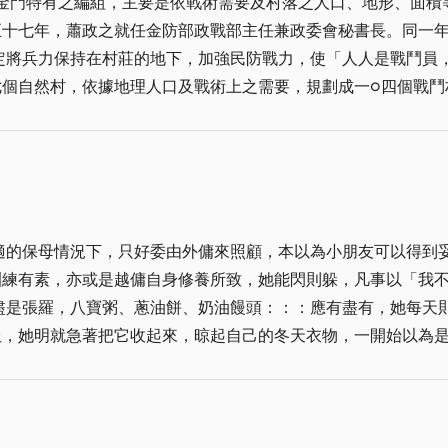
部，則涼意迎面而來有冬暖夏涼之特色，臨坑口左右各一間盥洗
觸過的人怎麼都想不到那個學歷是「無」，卻眼光精準，議價、
後來，隨著兩岸關係的緩和、台金交通便捷，「官兵休假中心」
處所，第二間為長官接待室，如逢各型餐會或會議時先請長官至
前他姐夫過世時有回金門祭拜，而且也狗仔竟會開口說一些簡
定將兵力保持在村莊的地下，加強民防戰力，使「人人是戰鬥員
一○二、二○三號房。貳、中少將房│(５)間為二一一、二○二、二○
當有人怠惰失志「也狗仔都
侃侃而談時，陳景蘭的事蹟及這幢建物的故事，總使我感動不已
房。肆、尉官級房(１３)間○四二至○五○號及○二二、○三一、
樣激勵的話仍常被提起。
殘破。我的幻燈片，記錄了一幢洋樓衰頹的影像史。1999年
之將軍就任金防部政戰部主任兼政委會秘書長。蕭將軍做事果敢
非現役軍人個人一、六○○元，夫婦二、四○○元。中少將│個人五
這裡是極為重要的歷史建築，也具有優越的再利用之潛力，不論是
寫了一本︽金門地區戰鬥村工作準則︾，作為幹部工作的依據；
，夫婦六○○元，兩人七○○元，軍眷榮民非現役軍人個人六○○元
館等)，或是縣政府自行編列預算修復，好好恢復舊觀，並加以經
自然村依地理、人口及戰術上之需要，規劃為一○四個戰鬥村，每村設
○元，在當時已屬最完善及標準的經營(但礙於係軍方屬性之接待
夠修復起來，再現風采。這不只是對陳景蘭僑領、當年的金門中
重點在領導統禦和指揮能力，當然思想純正亦是考量的要點。考
旅客。每日早餐訂於│六點三十分至八點。午餐│十一點三十分
憶說：「考試科目分學科和術科兩類。學科考試只考作文和公文
非常方便，值冬天尚有熱水提供，夏日除了坑道之陰涼也有空調
適的保母情況下，只好委由外傭來照顧，本以為小朋友可以得到
指揮一班的民防隊員，操演各項單兵基本動作。」 黃平生先生回憶說：「當時戰鬥村
面貌，信步到了坑道內中段右有中餐廳部，可容納五桌辦餐量，
只要思想純正，沒有不良的嗜好即可，但因負責戰鬥村的戰鬥任
一色為軍人及奉上級核定之參訪團體，有管制對象之分，餘較傾
是張羅，八寶粥、蔥油餅、奶油饅頭：：：應有盡有，她每天
先生回憶說：「招考的條件是初中學歷，我國小
實扮演著軍方對外各項接待、活動、餐敘之角色，筆者曾記得也
推荐，得以參加考試，考試在當年六月，僥倖被錄取，七月五日
民營或開放民間參觀提出了一些訴求並前往迎賓館陳情希軍方協助
的人員分三期先後進入第三士校受訓；受訓時間為一個月。但錄取參
任為張乃東少將，就是由張副主任及筆者到場居中斡旋協處，記憶
束、高跟鞋、原子筆：：：無所不拿，只要不是和錢扯上邊，就
回憶說：「民國五十八年二月十二日，我參加戰鬥村警員訓練，
互為認識，故事件非常平和的落幕。據副主任張將軍事後談及他
的衣櫃呢？ 人有時候會被自己的同情心所害，姐姐和姐夫就是一個活生生的
的人員約有四十人，但最後大約只有十多位派職，派職零零星星
者為佳，所以每
，怎知是用盡心機所換來的武器！何時脫離苦海，奔向晴空，就