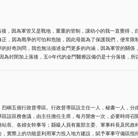
水，幾乎都是靠到村莊一角，打清涼有勁的井水，來維持一家老小的日常所
區軍方聯繫工作(甫退休)貢獻頗多其後再由金防部接管至八十
就頓時變成小孩子的天堂，因為這個時候，是屬於他們的快樂時
管理，故移給管理處維護經營管理(時任處長為李養盛先生)。
機會，大夥兒三五成群的在一起戲戲水、沖沖涼、打打水仗，如
的芬芳味給迷醉了，各位或許不知道金門除了林務所各類植物，
很落後，因為軍管又是戰地，重重的管制，讓幼小的我一直覺得，
著「迎賓館」斗大的三個字，旁即辦公處(現為儲物室)斜坡入口
修正，因為戰爭的可怕和危險，因此母親為了保護我們，便常限
洗衣物，前呼後擁，一路上有說有笑的，直奔村北的雞母石洗滌
高，望之儼然，非常莊嚴，向館肖像下方(正面)雋刻有李煥先生
學的好奇詢問，我也無法描述金門更多的內涵，因為軍管的關係
宗親都非常團結，平時，妝人(即俗稱婦道人家)洗
友題─「豐功永彰」追溯經國先生之德澤，門兩旁廣場空地劃分
東的「下尾橋」，她們在出門之前，通常都會預先告訴家人，告
瑯滿目，可以隨口叫出名稱的就有：聖誕紅、黃葉榕、扶桑、龍
到至親要遠離，感情
更有，桑椹、桃子、李子樹等、全面環顧真是花團錦簇，宛如到
們家門口的廣場停著一部中吉普車，因為姐夫是軍人，所以是軍
也若無其事的談笑著，手腳快速、較靈巧的、先洗完畢的，往往
從外觀看西式兩層建築，外貌大門前有七層階梯(意味幸運)迎
景即使過了四十年，我仍印象鮮明，我揮著手，跟在車後一直跑
處理完畢，再返回雞母石時，她的衣物，早已被其他夥伴洗乾淨了。 洗過衣服
笑，使人如沐春風，抬頭一望更可看到斗大的國徵崁在天花板上
的哭喊著大姐。 那時電訊沒有現在發達，大姐一家搬到台灣後，住到基隆，我
回家曬、或掛起來晾乾，每天，雖然都忙得不可開交，但卻「樂在其中
麗的小姐(均系縣籍)一為李梨英小姐，一為李亞美小姐(更有迎
只記得彷彿大姐到了基隆一直水土不服，那時只聽說基隆多雨，
歷史軌跡一概湮沒掉、磨滅掉，我門寧願不要如此的文明。我以
之無愧，而迎賓館服務品質，態度親切內部設備之新穎特殊，實堪
、烈嶼五個行政督導區。行政督導區設主任一人，秘書一人，分
遠門，大部分都守著家鄉過日子，所以大家都認為出門在外，可
面鏡子，也許因為我們的無知，才對於我們老祖
導區設區務會議，由主任擔任主席，每月開會一次，必要時得召
後，說水土不服要寄些水米給大姐，因此就採了一些土，還有一
破壞，但是請不要忘了，無言的大地，有一天是會反撲的，我想
女幹事等；縣級人員有黨部主委、軍事科長及民政科長出席。 督導區的設置是戰
有一個地球」，應該是他們共同的呼聲和願望。 朋友們，且讓我們：成全他們這種最卑
力，實際上的功能是利用軍力投入地方建設，賦予軍事守備區指
，我到台灣去上大學，那時去台灣唸書的人潮已漸漸多了，而且