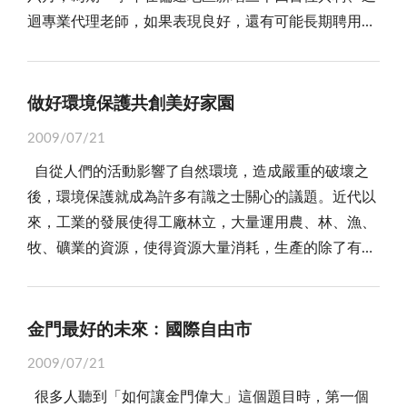
迴專業代理老師，如果表現良好，還有可能長期聘用。
愛鄉的年輕人，長時間對於金門家鄉各地之文化與觀光
對於這個教育部的增置專業教師方案，我覺得地區教育
資產的熱愛與關懷，是不遺餘力，期間，更張貼有兩人
局可以針對目前金門藝文教育的專業師資不足在下學年
共同於仙人倒臥－太武山之山麓上（面向金沙方位）的
度好好規劃各學區共聘專業老師，讓教育回歸專業，不
地方，發現有元朝末年金門最高行政機關首長-浯洲鹽
做好環境保護共創美好家園
要讓金門的孩子在藝文的領域就輸在起跑點。 目前金
場司令陳元澤（公元1363年），募緣築造山寨鋪砌石路
2009/07/21
門各學校的藝術與人文領域專業師資最不足，按理國民
碑（距今646年）和金沙鎮田浦村之明朝初期（約公元
自從人們的活動影響了自然環境，造成嚴重的破壞之
中小學九年一貫課程藝術與人文領域應包含視覺藝術、
1388年）古城牆出土及鎮海門石碑遭丟棄一方的照片與
後，環境保護就成為許多有識之士關心的議題。近代以
音樂與表演藝術 三類學習內容，但是因為藝文專業師資
資料等，網友們評論不斷，網路無遠弗屆，資訊一經公
來，工業的發展使得工廠林立，大量運用農、林、漁、
的不足，目前金門大部份的學校都把藝術與人文領域的
開，網路傳遞的速度是很快的，然而，相關的文化資產
牧、礦業的資源，使得資源大量消耗，生產的除了有用
課程拆成美勞與音樂，再委請有美勞和音樂 專長的老師
單位，卻無比照疑似發現古砲之方式，前往現場勘查、
的商品外，也製造了大量的垃圾污染環境，如今生態被
分別擔任教學，這對學生的藝文教育就失去了新課程統
勒令停工、邀請中央研究院和軍方等單位，共同協助與
破壞，大量物種頻臨滅亡或已經絕種；二氧化碳過多，
合視覺藝術、音樂、表演藝術三類學習內容的意義。當
還原和釐清其歷史真相與地位，真是令人不解？ 金門
改變氣候，使得冰河溶解；各種化學藥劑污染環境，使
然，在藝術與人文專業師資不足的情況下，如果請美教
金門最好的未來﹕國際自由市
自許以文化及觀光立縣，然而，對於位處東半島上-浯
得人的健康受到威脅，產生各種身體病變或中毒事件，
系和音樂系的老師來共同負責藝術與人文領域的教學也
洲鹽場司令陳元澤之募緣築造山寨鋪砌石路碑（距今
2009/07/21
凡此種種，都提醒著我們環保的重要與刻不容緩。 至
還無可厚非，只是會造成學生可能在表演藝術的學習經
646年）、金沙鎮田浦村之明朝初期古城牆（約公元
很多人聽到「如何讓金門偉大」這個題目時，第一個
於該如何做到保護環境，使我們的生活環境更加美好
驗中有所盲點，所以如果藝術與人文領域硬要分科教
1388年）出土及鎮海門之石碑遭丟棄一方和元末老市