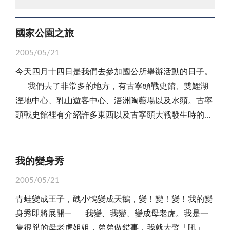
國家公園之旅
2005/05/21
今天四月十四日是我們去參加國公所舉辦活動的日子。
我們去了非常多的地方，有古寧頭戰史館、雙鯉湖
溼地中心、乳山遊客中心、浯洲陶藝場以及水頭。古寧
頭戰史館裡有介紹許多東西以及古寧頭大戰發生時的激
烈戰況，大家也都聽的目瞪口呆，也了解到戰爭的可
怕，在雙鯉湖溼地中心裡有介紹金門重要的保育類動物
及有活化石之稱的鱟，到了中午我們便來到乳山遊客中
我的變身秀
心，館內也有許多動物的標本有蛇、鳥的標本，它們看
2005/05/21
起來真是栩栩如生，讓我沉溺在豐富的動物世界裡，到
青蛙變成王子，醜小鴨變成天鵝，變！變！變！我的變
了浯洲陶藝館，我們可以自己ＤＩＹ彩繪風獅爺，大家
身秀即將展開─ 我變、我變、變成母老虎。我是一
也把風獅爺彩繪的十分美麗，留下了最特別的紀念品，
隻很兇的母老虎姐姐，弟弟做錯事，我就大聲「吼」
最後我們去了水頭，解說員姊姊告訴我們許多知識，例