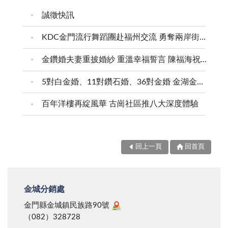
啊！在此願全天下的母親天天快樂、母親節快樂，也向
誠徵快訊
我的母親說聲：「媽媽謝謝您，我愛您，您辛苦了」。
KDC金門流行舞蹈團赴福州交流 勇奪兩岸街舞賽三等獎
金鑽婚夫妻重披婚紗 重溫幸福誓言 陳福海祝福牽手半世紀 情深相守成典範
5對白金婚、11對鑽石婚、36對金婚 金湖金沙夫妻共享榮耀時刻 陳福海表揚金鑽婚夫妻 向半世紀相守家庭典範致敬
百年洋樓再綻風華 古崗社區推八大深度體驗
回上一頁
回首頁
金城分銷處
金門縣金城鎮民族路90號
（082）328728