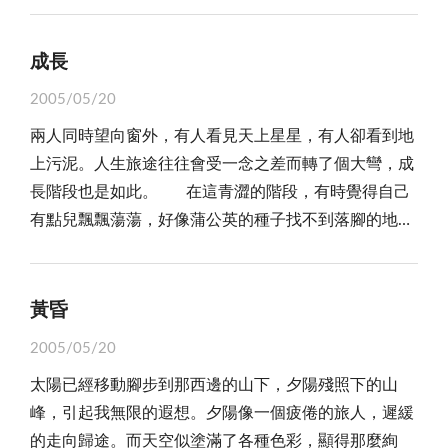
有，不管好、壞。而我們這個年紀所謂的「愛情」是多
兒離開人類遠一點，土地也沒被農藥污染，雖然冷一
嶄新的一天又再度來臨。 一早急急忙忙的趕到學
麼的空虛不切實際啊！就算擁有那也是短暫的。可是
點，但是小寶寶會安全些！」冬天來了，天上下著雪，
校，但是教室裡已有一群早起的鳥兒在吱吱喳喳的討論
「友情」卻是美好而且永久的回憶，聽媽媽說，「在家
成長
枯葉上蓋著一層白白的雪，小莉下在土裡的蛋，不知道
著。不久，校園裡響起音樂聲，「三民主義，吾
靠父母，出外靠朋友。」說的真好，互相包容、互相尊
能不能安全度過冬天？只有等春天來了才知道。 這
2005/05/20
黨：：：」原來是升旗的時間到了。 「噹、噹、
重、互相扶持，一句話，一輩子都是很好的「回憶」。
個故事真是非常有趣，也有水土保持的觀念。因為「人
兩人同時望向窗外，有人看見天上星星，有人卻看到地
噹！」上課的鐘聲響起，學生們個個意興闌珊的走回教
類污染了環境，使得獨角仙無法下蛋」，鍬形蟲雖然非
上污泥。人生旅途往往會受一念之差而轉了個大彎，成
室，開始一場與時間的戰鬥，班上幾台收音機這時又開
常有挑戰性；不過他也是輸了。 為什麼？獨角仙不
長階段也是如此。 在這青澀的階段，有時覺得自己
始播放，突然一聲「校長來了！」讓原本有如菜市場的
能在寒冬中或下雪中生小寶寶，不過；我們也要學會如
有點兒飄飄蕩蕩，好像蒲公英的種子找不到落腳的地
教室，頓時鴉雀無聲，又來一聲「校長走了！」教室裡
何保護鍬形蟲和獨角仙以及金龜子喔。也不要污染環境
方，有時也覺得自己像個小大人般，學大人的口氣，嘗
雜音再度響起，常常都要堂上的大人下達死刑令時，我
喔！
試做大人們會做的事，自以為聰明，「有時候人生要有
們這群犯人才肯束手就擒，「噹、噹、噹！」下課鐘聲
前進的方向，卻也有時候，應該做的是徹徹底底把自己
響起，學生暫時卸下武器，準備下一場新的戰役。
黃昏
全部釋放」想像自己如一朵輕飄飄的飛絮，風往哪兒
放學回家後，媽媽像管家般的嘮叨著，爸爸像大法官
2005/05/20
吹，就往哪兒去，在漫無目標的翻飛之中，感覺把自己
命令著我，正當感到不耐煩、心情跌到谷底時，「吃飯
太陽已經移動腳步到那西邊的山下，夕陽殘照下的山
交託給天地的輕盈，也感受清風無所羈絆的曠達與自
囉！」我的笑容又再次出現了。 當月亮又展露出微
峰，引起我無限的遐想。夕陽像一個疲倦的旅人，遲緩
用，也只有這樣完全放鬆，才會在心裡看見屬於自己的
笑，當太陽被黑暗吞噬，我知道是該整理一天的事務，
的走向歸途。而天空似塗滿了各種色彩，顯得那麼絢
蔚藍天空。 在十多來歲的時光歲月，正處於青少年
好好大睡一覺的時候了。 聲音像時鐘般不時的提醒