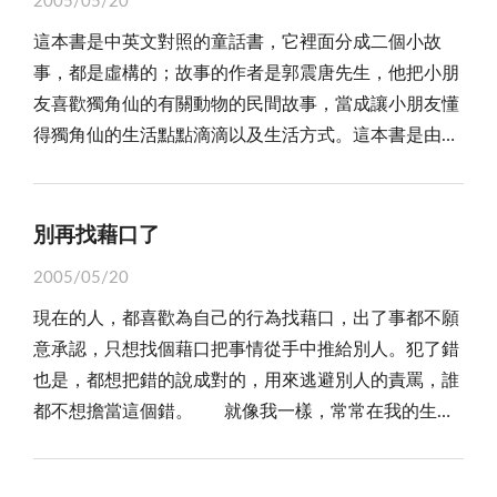
2005/05/20
心，我要謝謝爸爸、媽媽帶我們去參加園遊會，讓我過
這本書是中英文對照的童話書，它裡面分成二個小故
了一個充實的假日。謝謝您們，下次如果還有各式各樣
事，都是虛構的；故事的作者是郭震唐先生，他把小朋
的園遊會，一定要帶我去喔！我會更加用心和用功，更
友喜歡獨角仙的有關動物的民間故事，當成讓小朋友懂
會好好檢討自己，讓您們相信我是一個會玩也會讀書的
得獨角仙的生活點點滴滴以及生活方式。這本書是由安
好孩子。
徒生出版社出版，民國八十六年四月出版的書，是我小
時候有一次生日的禮物。 這本書主要是記述有關獨
角仙的許多生活方式以及覓食和打鬥。有一次的早晨，
別再找藉口了
在一片綠油油的森林裡，傳來一陣陣香味。原來是一顆
2005/05/20
又老又大的樹受傷了，傷口流出了許多的汁液，甜甜的
現在的人，都喜歡為自己的行為找藉口，出了事都不願
汁液舖滿了一大片落葉上。這時蝴蝶、飛蛾、蜜蜂還有
意承認，只想找個藉口把事情從手中推給別人。犯了錯
各種甲蟲和螞蟻都來湊熱鬧了。大樹底下鋪滿了許多乾
也是，都想把錯的說成對的，用來逃避別人的責罵，誰
枯的落葉，葉片下面的土濕濕的。咦！有些可愛的蛋，
都不想擔當這個錯。 就像我一樣，常常在我的生活
小小的，圓圓的。看！一隻蟲寶寶誕生了，趕緊找個安
中，我一犯錯，或是有些事情沒做好，就開始長篇大論
全的地方挖個窩吧！真好吃，這些泥巴好營養喲！我不
找出一個藉口，把責任推的一乾二淨。最後的結果是一
愁沒東西吃了。「你是誰呀！」「我是金龜子的寶寶，