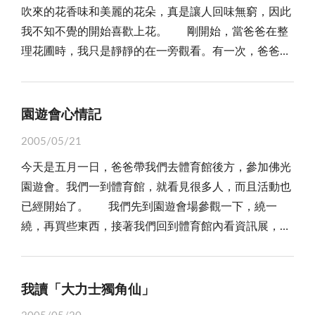
吹來的花香味和美麗的花朵，真是讓人回味無窮，因此
提醒她，要注意儀態。每天在學校惹事生非的妹妹，總
我不知不覺的開始喜歡上花。 剛開始，當爸爸在整
給我這個哥哥帶來困擾。而我是四年級的學生了，所以
理花圃時，我只是靜靜的在一旁觀看。有一次，爸爸拿
當爸媽不在家的時候，我會陪妹妹玩，也會叫姊姊不要
了一株花的幼苗給我，要我自己種下。我小心翼翼的按
一直打電腦。每天放學後我會跟妹妹一起寫功課、彈鋼
照爸爸教我的方法，把花種下，看到自己種的花苗勇敢
琴、看電視、玩遊戲等。晚上是我家聊天、散步的時
的站立在陽光下，我好高興。從此以後，我每天都會幫
間，日子過的很快樂啊！ 我們比很多人要幸運，有
園遊會心情記
花澆水，一放學，我便會到花園看樹苗長高了嗎？
些人家裡是單親家庭，爸爸媽媽沒有在身邊，或是爸媽
2005/05/21
我很用心的照顧花苗，看到花苗一天一天的長大，隔
在台灣工作只能讓爺爺奶奶照顧，另外還有一些是無家
今天是五月一日，爸爸帶我們去體育館後方，參加佛光
年春天，它又長出許多花苞，開出美麗的花朵。看著家
可歸的孤兒，都非常的可憐。我們能過這麼幸福的日
園遊會。我們一到體育館，就看見很多人，而且活動也
裡的花園，因為大家的努力，又有美麗的花朵，可以欣
子，都要好好感謝爸爸媽媽，好好珍惜這一切。
已經開始了。 我們先到園遊會場參觀一下，繞一
賞，我的心中有說不出來的快樂，因為辛苦終於有了代
繞，再買些東西，接著我們回到體育館內看資訊展，結
價。
果我看到好多人在玩電腦，也有人在發放宣傳廣告單。
真好想去玩一玩，看一看新的科技發明，但是因為人實
在太多了，而且也接近中午準備回家吃午餐，所以只好
我讀「大力士獨角仙」
作罷。 今天的天氣雖然非常悶熱，但是玩得卻很開