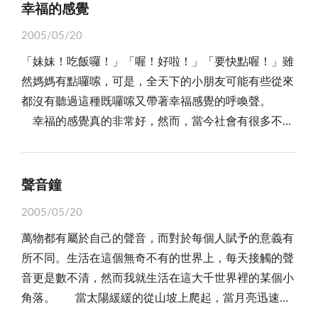
直重複犯錯或是停留原地，一點進步都沒有，常常被媽
他是鍬形蟲的寶寶，那你是誰呢？」「我呀！我是獨角
幸福的感覺
媽知道我又找了藉口。在學校也是，我認為簡單的事，
仙的寶寶，哈，我們長得好像喲！」「是呀！聽爸爸說
2005/05/20
隨隨便便；有件不想做的事，我會拖拖拉拉的一拖再
我們是親戚呢。」「好香，大家快來呀！喂！走開，這
「妹妹！吃飯囉！」「喔！好啦！」「要快點喔！」雖
拖，而且一直找藉口，最後常常是一事無成，甚至錯失
是我先發現的！」獨角仙哥哥看見了一隻鍬形蟲，他不
然媽媽有點囉嗦，可是，全天下的小朋友可能有些從來
了一些東西。記得一則電視新聞也有報導一位司機因為
客氣的想趕走他。」「誰說這是你的，每個人都有資格
都沒有聽過這種既囉嗦又帶著幸福感覺的呼喚聲。
酒後駕車，出了車禍後，他居然說：「我沒喝酒，是另
來這兒吃樹汁。」說著說著，兩個人就打了起來，這時
幸福的感覺真的非常好，然而，當今社會有很多不知
一位司機開車撞我。」他沒有檢討自己的行為，發生事
又從四面八方飛來了許多其他的昆蟲，大家都是被樹汁
惜福的人，從來都不知道許多人正在關心他，從不把這
情的嚴重性，居然找這種藉口，真是不應該啊！ 從
的香味吸引來的。「喂，自己人打什麼呀！快別打
些官當一回事，要怎樣就怎樣，以為全世界就只有他一
今天起，我應該停止找藉口，也許事情的結果就會很不
了。」「不行，我們兩個正在比賽摔角，誰贏了，就有
個人最偉大啊！也許他從來都不知道自己就有個「幸福
一樣。面對自己，看到缺口，誠實的檢討自己。別為自
聲音鐘
資格和小莉結婚。」小莉是一隻古錐的母獨角仙，她在
小窩」吧！ 我個人覺得幸福小窩就是「家」，家裡
己的行為找藉口，要勇於認錯，找藉口只會把自己越描
當裁判，看那一隻公獨角仙最有力氣。小壯終於和小莉
2005/05/20
面不只存在著幸福也充滿了「愛」，一個被愛的人卻時
越黑，所以只要自己說實話，自我反省，針對缺點，改
結婚了，他們快樂的抱在一起，可是小莉一眼看到這棵
萬物都有屬於自己的聲音，而對於每個人賦予的意義有
時不知道自己缺少了什麼，還要等愛他的人們來告訴
變自己的行為，就能化解一切的錯誤，並且很快也能看
大樹的附近，蓋了許多的別墅，附近的小樹林也被砍掉
所不同。生活在這個無奇不有的世界上，每天接觸的聲
他，其實那就是「幸福」。幸福可以化解心中的種種怨
到自己的進步了吧！
了一大半，種了許多檳榔樹。「我們的小寶寶不能在故
音更是數不清，然而我就生活在這大千世界裡的某個小
恨，由酸化為甜，大事化小事，小事化無事。 有時
鄉生活了，所以我建議搬到這兒來，不過我擔心冬天來
角落。 當太陽緩緩的從山坡上爬起，當月亮迅速的
候那份「親情」是多麼的可貴啊！它可以包容你的所
了會太冷了。」小莉無奈的說著。小壯安慰她說：「這
從天空中滑落，「起床啊！日頭晒屁股了！」我知道這