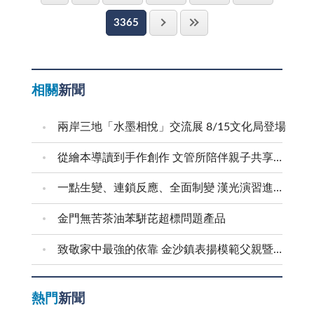
學校也讓學生做母親卡比賽，所以在五月的這個月裡，
青少年所缺乏的就是能有「一個了解自己的人」了解他
3365
讓人覺得格外的溫馨。 沒有母親的孩子，他們不喜
們的想法、看法，在成長階段也難免會遇到各種壓力，
歡過母親節，也怕提到「母親節」這個字眼，因為，當
如課業、同儕、異性相處、生理、心理：：：等，所以
他們看到別人有母親的陪伴是何等的幸福，自己就會觸
青少年會藉由服裝、口語、行動來宣洩，或許會有各種
相關
新聞
景傷情，悲從中來。 有母親的日子裡，我們要知
問題滋生，但這也就是成長的代價。 成長，是因為
福、惜福，更要知恩圖報，因為「樹欲靜而風不止，子
經歷那樣獨特的過往。渡過黑暗的長廊，等在天空最暗
兩岸三地「水墨相悅」交流展 8/15文化局登場
欲養而親不待」，當母親還健在的時候，我們要克盡做
的時候，我們也才能看到星星，知道了成長，得到了靈
子女的孝道承歡膝下，不能忤逆、頂撞父母，要做個守
魂的滋養，於是又從心境的沃土中開出了一朵花兒，一
從繪本導讀到手作創作 文管所陪伴親子共享溫馨時光
規矩、守本份的人，讓父母以我們為榮，千萬不可以作
切都將寬容、一切也都將原諒。
一點生變、連鎖反應、全面制變 漢光演習進行防護射擊
奸犯科，而牽累父母，讓父母蒙羞，那就是最大的不孝
了。 母親的恩情比山高、比海深，我們一輩子也報
金門無苦茶油苯駢芘超標問題產品
答不完，沒有母親就沒今天的我們，母親的愛是至善至
純的，擁有母愛的人，是全天下最幸福的人，因為親情
致敬家中最強的依靠 金沙鎮表揚模範父親暨新好爸爸
是用錢買不到的，在我們擁有母親的呵護之時，我們一
定要懂得愛惜。 母親對子女的付出是不求回報的，
熱門
新聞
「無私、無我」的犧牲與奉獻，是何等的偉大、了不起