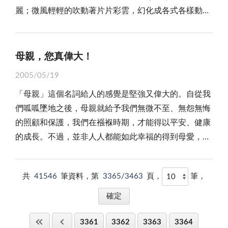
麗；微風輕輕的吹動著片片彩雲，幻化成各式各樣動人
時期的逛飆期，心理、生理也都尚未成熟，常常一個不
你，告訴你不要迷失了自己，聲音代表著鼓勵、心情，
的模樣；一縷縷的吹煙，在婀娜的繚繞著，顯得那麼悠
小心就會掉入了陷阱，誤入了歧途，缺乏深思熟慮的判
更代表著一個人，人人的聲音都是獨特的，因此別忘了
然！這景像多令人感動啊！ 我常常徜徉在碧綠如茵
斷，做任何決定也都是衝動使然，往往要回頭卻已是百
為自己找一個好聲音，讓大家都聽見。
的草地上，遙望西天，想起「夕陽無限好，只是近黃
年身。雖然古人常說：「要以過去的教訓教育自己、磨
母親，您真偉大！
昏。」詩句，有點感傷，卻很詩意。夕陽金黃的光芒，
練自己」但我們必須更更做到不要讓歷史重演，其實，
2005/05/19
布滿在天際，形成幾朵似紅、似紫、似黃的彩雲。交映
不管走過多少風風雨雨，受最大的傷害仍是家人，得到
「母親」這個名詞給人的感覺是堅強又偉大的。自從我
成一幅綺麗的圖畫，掛在天幕上。遠遠的山峰，翠綠的
最大的諒解也亦是家人，有時我們會把父母的責罵、關
們呱呱墜地之後，母親就給予我們無微不至、無怨無悔
林木，及山麓清徹的溪流，如那碧綠如茵的草地，都承
心當做是「囉唆」，但換個角度想，其實這也是為人父
的照顧和保護，我們在襁褓時期，才能得以平安、健康
受著它離別時所贈予的禮物──綺麗似錦的餘暉。 美
母的愛之深、責之切，畢竟他們經歷的人生旅途比我們
的成長。不過，並非人人都能如此幸福的得到母愛，也
麗的黃昏，它是如何令人依戀呀！那將要滾落西山的餘
來的更長更遠，做任何事我們一股腦兒的陷下去時，他
有少數的人，從小失去了母親，他們在生活中少了母親
陽，光耀奪目，變化無窮的晚霞，輝映著半邊的天空，
們也會適時的拉我們一把「當事者迷，旁觀者清」正當
的呵護和關懷，那一種渴望有母親的日子，是外人所不
有幾隻疲倦的鳥兒，乘著微風，從樹梢掠過，更點綴著
我們陷入不知所措的窘境時，我們也必須學會和父母溝
共
41546
筆資料，第
3365/3463
頁，
筆，
能體會的，不過失去母愛的人，往往在各方面都比一般
黃昏的美景，遠方，只剩下一片鵝黃色的餘暉，頃刻
通、協調。 現代流行一句話「只要我喜歡，有什麼
人還要獨立。 五月的第二個星期日是母親節，每逢
間，這廣大的宇宙，就籠罩在黑暗的夜幕中了。
不可以？」處於現代青澀懵懂的青少年，也就正所謂脆
這一天，做兒女的為了感謝母親的養育之恩，都會為母
弱的「草莓族」，雖然這是大眾媒體給的口號，以表示
3361
3362
3363
3364
親慶祝節日，以表孝心，各鄉鎮也都會表揚模範母親，
對七年級生的觀感。其實青少年們並不如外界的看待，