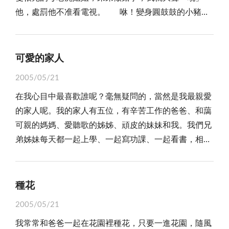
他，處罰他不准看電視。 咻！變身圓鼓鼓的小豬，
如：紫雲衍派是指姓黃的，得月樓的主要功能是有防禦
小豬最像我，圓圓的臉蛋、胖胖的身體，可愛又討人喜
敵人的入侵，大家看到非常多房子都有寫著紫雲衍派的
愛。 天靈靈、地靈靈，變成小貓咪。喜歡乾乾淨
字，而且家家戶戶都有寫，原來紫雲衍派都是姓黃的。
淨，喜歡跟爸爸媽媽撒嬌，能夠溫柔體貼家裡的人。
這次的國家公園之旅讓我學到了很多，也懂得別亂
可愛的家人
看我的厲害！變成可愛的小白兔！我有跟牠一樣的大
破壞大自然的生態，也知道許多動物的名稱，所以希望
2005/05/21
門牙，可以像牠一樣乖巧可愛，人見人愛。 變！
大家不要破壞大自然，及亂捕抓保育類動物。希望以後
在我心目中最喜歡誰呢？毫無疑問的，當然是我最親愛
變！咦：：：怎麼變回「人」了？原來是我的法力消
還可以參加這種有意義的活動，不但學到了很多有告訴
的家人呢。我的家人有五位，有辛苦工作的爸爸、和藹
失。
大家不要破壞大自然的美貌。
可親的媽媽、愛聽歌的姊姊、頑皮的妹妹和我。我們兄
弟姊妹每天都一起上學、一起寫功課、一起看書，相處
的很快樂。 工作辛苦的爸爸每天都早早起床工作，
為了讓我們生活更美好，他毫無怨言努力工作賺錢。慈
祥的媽媽每天教我們寫功課，幫我們做晚餐、又要洗
種花
衣、整理家裡，還要幫忙照顧店裡的生意，十分忙碌。
2005/05/21
媽媽常常鼓勵我們，就算做一件困難的事，也不要輕言
我常常和爸爸一起在花園裡種花，只要一進花園，隨風
放棄，要認真做完事情。 愛駝背的姊姊總是要我來