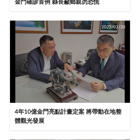
金門確診首例 縣長籲鄉親勿恐慌
2022/03/30
4年10億金門亮點計畫定案 將帶動在地整
體觀光發展