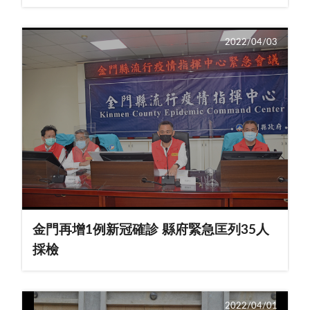
縣疫情指揮中心應變會議，並經主辦單位於4月3日
當日會議討論決議，考量國小學生多數尚未施打疫
苗，全縣國小樂樂棒球賽延至五月份視疫情辦理，
2022/04/03
若屆時疫情仍嚴峻則停止辦理；相關延賽訊息主辦
單位已同步通知各參賽學校。 金門
日報編輯部
金門再增1例新冠確診 縣府緊急匡列35人
採檢
2022/04/01