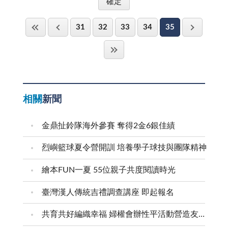
31
32
33
34
35
相關
新聞
金鼎扯鈴隊海外參賽 奪得2金6銀佳績
烈嶼籃球夏令營開訓 培養學子球技與團隊精神
繪本FUN一夏 55位親子共度閱讀時光
臺灣漢人傳統吉禮調查講座 即起報名
共育共好編織幸福 婦權會辦性平活動營造友善家庭