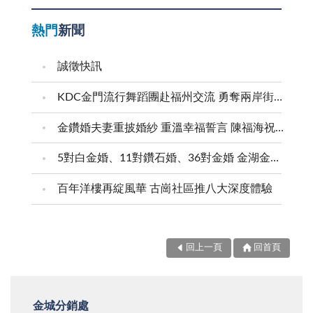
熱門
新聞
誠徵快訊
KDC金門流行舞蹈團赴福州交流 勇奪兩岸街舞賽三等獎
金鑽婚夫妻重披婚紗 重溫幸福誓言 陳福海祝福牽手半世紀 情深相守成典範
5對白金婚、11對鑽石婚、36對金婚 金湖金沙夫妻共享榮耀時刻 陳福海表揚金鑽婚夫妻 向半世紀相守家庭典範致敬
百年洋樓再綻風華 古崗社區推八大深度體驗
回上一頁
回首頁
金城分銷處