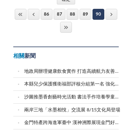
86
87
88
89
90
相關
新聞
地政局辦理健康飲食實作 打造高續航力友善職場
本縣兒少保護獲衛福部評核分組第一名 強化預防與跨域合作 建構兒少安全成長環境
沙圖推墨香創藝時光活動 書法手作培養學童創意美感
兩岸三地「水墨相悅」交流展 8/15文化局登場
金門特產跨海進軍臺中 漢神洲際展現金門好滋味