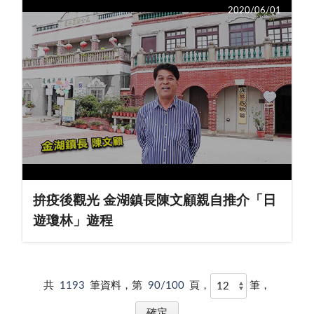
2020/06/01
拚疫後觀光 金湖鎮長陳文顧親自推介「日
遊瓊林」遊程
共
1193
筆資料，第
90/100
頁，
筆，