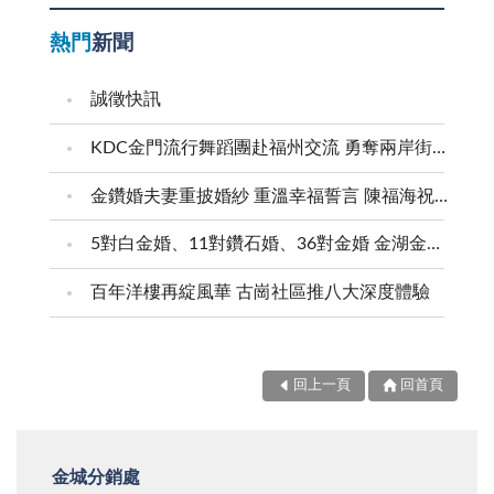
熱門
新聞
誠徵快訊
KDC金門流行舞蹈團赴福州交流 勇奪兩岸街舞賽三等獎
金鑽婚夫妻重披婚紗 重溫幸福誓言 陳福海祝福牽手半世紀 情深相守成典範
5對白金婚、11對鑽石婚、36對金婚 金湖金沙夫妻共享榮耀時刻 陳福海表揚金鑽婚夫妻 向半世紀相守家庭典範致敬
百年洋樓再綻風華 古崗社區推八大深度體驗
回上一頁
回首頁
金城分銷處