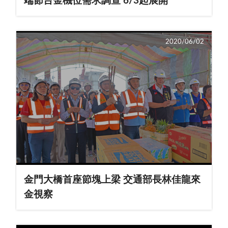
端節台金機位需求調查 6/3起展開
2020/06/02
金門大橋首座節塊上梁 交通部長林佳龍來
金視察