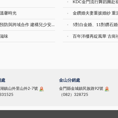
KDC金門流行舞蹈團赴
享溫馨時光
本縣兒少保護獲衛福部評核分組第一名 強化預防與跨域合作 建構兒少安全成長環境
好滋味
百年洋樓再綻風華 古崗
銷處
金山分銷處
湖鎮山外里山外2-7號
金門縣金城鎮民族路92號
331525
（082）328725