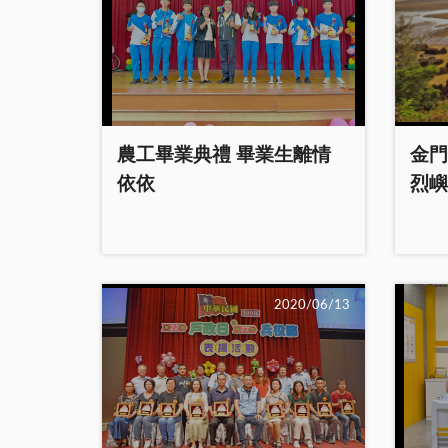
農工畢業典禮 畢業生離情
金門
依依
烈嶼
2020/06/13