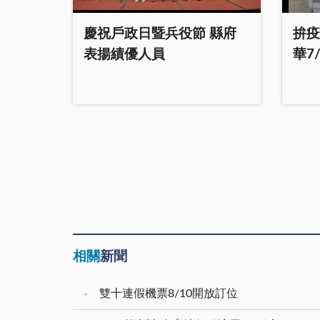
慶祝戶政日暨兵役節 縣府
拚疫
表揚績優人員
華7
相關
新聞
雙十連假機票8/10開放訂位