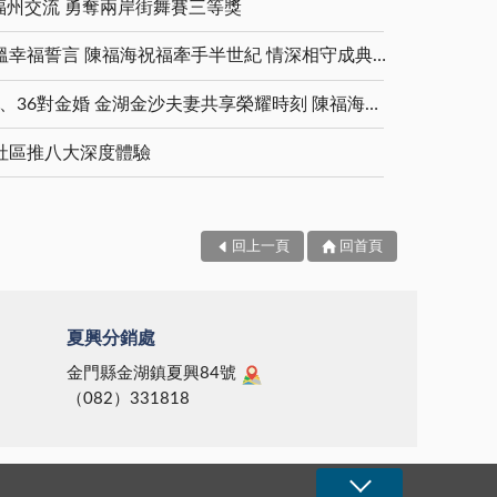
福州交流 勇奪兩岸街舞賽三等獎
金鑽婚夫妻重披婚紗 重溫幸福誓言 陳福海祝福牽手半世紀 情深相守成典範
5對白金婚、11對鑽石婚、36對金婚 金湖金沙夫妻共享榮耀時刻 陳福海表揚金鑽婚夫妻 向半世紀相守家庭典範致敬
社區推八大深度體驗
回上一頁
回首頁
夏興分銷處
金門縣金湖鎮夏興84號
（082）331818