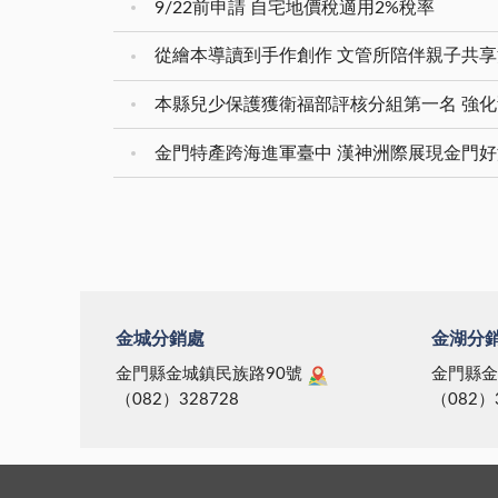
9/22前申請 自宅地價稅適用2%稅率
從繪本導讀到手作創作 文管所陪伴親子共
金門特產跨海進軍臺中 漢神洲際展現金門
金城分銷處
金湖分
金門縣金城鎮民族路90號
金門縣金
（082）328728
（082）