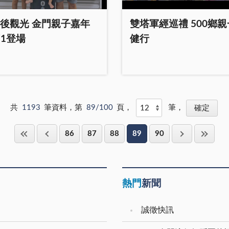
後觀光 金門親子嘉年
雙塔軍經巡禮 500鄉
/1登場
健行
共
1193
筆資料，第
89/100
頁，
筆，
86
87
88
89
90
熱門
新聞
誠徵快訊