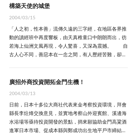
構築天使的城堡
2004/03/15
「人之初，性本善」流傳久遠的三字經，在地區各界推
動的讀經班中再度響板，由天真稚童口中朗朗而出，彷
若海上仙洲文風再現，令人驚喜，又深為震撼。 自
古人心不同，善惡本在一念之間，有人歷經苦難，卻能
再接再厲，滿懷感恩之情；有人反而怨聲載道，一副時
不我予之感。金門古有海上仙洲之美名，卻歷經多難的
鍛鍊，善惡之念，難免常左右人心，自我把握不住，則
廣招外商投資開拓金門生機！
一念之差，常失之千里。 金門走在歷史的當口上，
2004/03/13
面臨新世紀多元的局勢，有待全體民眾樹立愛鄉共識，
日前，日本十多位大商社代表來金考察投資環境，拜會
同心協力為故鄉的前景打拚。地區天然資源雖然有限，
縣長李炷烽交換意見，並實地考察山外迎賓館、溪邊海
卻蘊藏著寶貴的資源有待開發，即是遠古即有的「仁愛
水浴場等亟待投資開發的景點，捎來願協助金門高粱酒
之心」，也正是孔夫子、紫陽夫子強調的「做人」根
進軍日本市場、促成本縣與鄭成功出生地平戶市締結金
本。 在當前「觀光立縣」宛若全民運動之際，「文