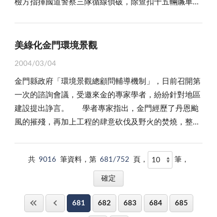
檢方指揮國道警察三隊循線偵破，除查扣十五輛贓車，
不足以應付軍民用水需求，且觀光客量日增，而地區每
吳立委也建請將國軍金門醫院改隸三軍總醫院、或公辦
如故的精神，與家人親友坦誠相待吧！ 進而，我們
接收褪去軍事色彩的碉堡，成為國際藝術大師作品的展
並已有十多名嫌犯落網，刻正擴大偵辦中。 本案得
逢冬季就進入枯雨期，雖然今年農曆年後，地區也下了
民營等模式繼續維持營運，以免影響軍民就醫及院內員
應學習凝聚心力，瞭解群體力量的偉大。金門開放觀光
覽場，「碉堡藝術館」是第一棒上場出擊，往後，軍方
以順利偵破，係因台灣國道警察三隊員警，於三個月前
幾天雨，但是零星小雨無法匯集流入各湖庫，各湖庫並
工就業權益。 然而，金門鄉親的呼聲，中央是否聽
也好，要走向世界也好，單靠個人力量是不夠的，必須
將陸續釋出閒置碉堡，縣府接收之後，可比照成立「碉
在中山高速公路轄區路段巡邏時，發現一輛懸掛Ｗ開頭
沒有進帳，加上原就久旱不雨的情形下，返鄉人潮用水
美綠化金門環境景觀
得進去，恐怕只有天知道；改隸繼續營運的建言，尚在
建立全民共識，大小金門如同一家人，共同為金門而團
堡電影院」、「碉堡藝文館」，或出租由民間經營「特
之車牌，疑係金門地區所有，乃予追蹤攔查，發現即是
激增等因素，各湖庫水位嚴重下降，這種狀況，每年均
未定之天！而金門的醫療品質面臨嚴重縮水，卻是即將
結奮鬥，如此，凝聚的力量將讓金門更加堅實強固，眾
產」、「咖啡館」、「卡拉OK」、「民宿」、「牛排
2004/03/04
失竊贓車，進而深入揪出該「竊車、銷贓集團」。究其
會上演，為什麼不做釜底抽薪之計？缺水現象每年都會
面對的事實。值得正視的是，林院長在金門行醫二十餘
志成城必化不可能為可能，終讓兩岸認識團結又和諧的
館」等等，成為帶狀「碉堡」旅遊點，絕對是「此景只
金門縣政府「環境景觀總顧問輔導機制」，日前召開第
不法作案過程，即是利用懸掛金門車牌之汽車，可以自
發生，抗旱不能只是無助地等待天降甘霖，政府應有長
年，目前又是醫院的負責人，最能感受到「秋江水冷鴨
金門。 再來，我們當學習虛心求教，尊重專業，捨
應金門有，人間難得幾回聞」，應是極富特色的賣點！
一次的諮詢會議，受邀來金的專家學者，紛紛針對地區
由進出台灣與金門之便，先行大量蒐集或竊取金門地區
期性的全面對策，才能揮去每年枯水期的噩夢。金門地
先知」，最先知覺到金門醫療寒冬就快要來臨了，他勇
棄自私自利，剛愎自用的惡習。地區要進步，必須借重
因此，我們願籲請海內外鄉親，大家集思廣益，共同為
建設提出諍言。 學者專家指出，金門經歷了丹恩颱
之車牌，並在台灣地區大肆竊取與原車牌同型之汽車，
區缺水現象，中央應在政策上為民眾謀求永久福利才是
敢講出鄉親的心聲，也大聲呼籲加速推動改隸署立，讓
人才，按步就班的向前走，人才的培養與重用，都是建
陸續接收的碉堡賦予新生命，活化戰役遺址，營造金門
風的摧殘，再加上工程的肆意砍伐及野火的焚燒，整個
再將來自金門之車牌予以掛上，如此「魚目混珠」裝上
根本，因為金門是離島，水是金門地方的生命線，中央
縣立醫院在醫療體系有個依靠歸屬，才能獲得人力上的
設成就的利器。懂得虛心求教，自能避免盲點，適時學
觀光新希望！
林相已有相當大的改變，建議縣府應迅速有計劃地進行
貨櫃與貨輪，運離台灣本島，也就是利用「小三通」漏
政府實在應該重視金門這項民生問題。 就長遠規
流通支援，解決醫事人員難求之困境，並有機會擴大組
習成長，尊重專業，當能相輔相成，讓家庭、社會迎向
行道樹與林相復植與更新，對於這點我們非常認同與贊
洞，將贓車運往大陸卸載後再回航金門。作案期間長達
劃，最理想當然就是「金門自大陸接水計畫」，才能真
織編制，迎接新挑戰，繼續為照護金門民眾健康而努
富康的境地。 金門在邁向未來之時，天時地利不若
共
9016
筆資料，第
681/752
頁，
筆，
成。 颱風摧殘樹木，那是沒辦法的天災，但人為的
年餘，運往大陸之贓車，至少百餘輛之多，顯示「漏
正不虞缺水之苦，如果此案目前不能實現，至少中央應
力。 更進一步說，國軍金門醫院裁撤已是遲早的
人和，全民一致的步調，將為大家創造利多的局面，我
摧殘，才讓人感覺傷痛與嚴重，許多工程，都還沒有規
洞」亟應防杜，卒免衍生更大治安問題，危及國家整體
重視金門自來水供應問題；水利署官員雖然在這次的考
事，未來將由縣立醫院獨力承擔全島醫療服務重任，已
們更可高呼金門為現代的「海濱鄒魯」，世界的「文化
劃設計，就先自行把寶貴的樹木先砍掉，金沙東店埔二
安全。 這起「台灣偷車，金門中轉，大陸銷贓」三
察中也說明行政院在「新十大建設」納入「離島地區供
是大勢所趨；換言之，立即著手因應彌補國軍金門醫院
之島」，這島中有大小金門，這世界不分你我。
681
682
683
684
685
十五頃的濕地松和木麻，約四萬六千三百株，一夜之間
地勾聯之竊車銷贓集團，規模之大，前所罕見，且是
水改善計畫」，於金門地區計畫「擴大金門海水淡化廠
裁撤之後出現的醫療缺口，實是當務之急。而綜觀林院