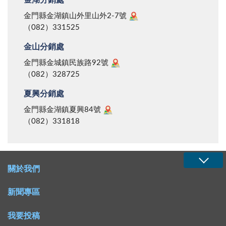
金湖分銷處
係來自金門，其蒐集或竊取過程，實有深入瞭解之必
要，其中有涉大陸部分，宜循治安管道，協請大陸公安
金門縣金湖鎮山外里山外2-7號
（082）331525
部門支援調查，防微杜漸，俾杜來茲。
金山分銷處
金門縣金城鎮民族路92號
（082）328725
夏興分銷處
金門縣金湖鎮夏興84號
（082）331818
關於我們
新聞專區
我要投稿