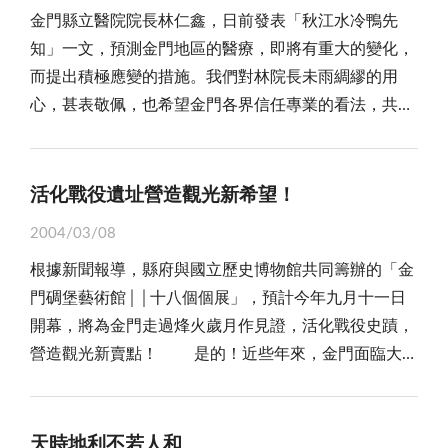
健康事務，萬萬不能躁進，卒而作出取捨之決定，因為
了港口、機場、關口、漁哨等加強查緝外，諸如海上、
岸人貨「中轉」的方向大步邁進。尤其，總統大選在
盡失，則難以讓兩岸認識金門，要金門走向世界，需要
金門縣立醫院院長林仁鑫，日前發表「秋江水冷鴨先
民在環保教育及保林護林理念的推廣及實踐，都有正面
凡事豫則立，不豫則廢，總不能眼看地區軍民面臨醫療
市場，均應定期或不定時巡查取締走私者及菜販。
即，未來兩岸政策可能隨時鬆綁，宜未雨綢繆做好準
的正是全民惺惺相惜的濃密情份。
知」一文，預測金門地區的醫療，即將有重大的變化，
及積極的示範作用，尤其是在一年一度的植樹節前夕，
問題，陷入惴惴不安之境地。 金門畢竟是離島地
二、開放進口：由大陸進口蔬菜的通關手續，應研究
備，萬萬不能臨渴掘井坐失商機。我們企盼，此時此
而提出積極應變的措施。我們對林院長未雨綢繆的用
更值得全民共同響應，共同為我們生活的環境盡一份應
區，先天不足，後天失調，況以當前醫療水平，殊難與
簡化並減免關稅，以合法進口大陸合格蔬菜來抵制走私
刻，擴大宣傳廣招外商前來金門投資，實是刻不容緩，
心，甚表敬佩，也希望金門各界信任專業的看法，共同
盡的義務與力量。 赤山垃圾場是金城鎮最主要的垃
台灣地區相提並論，台灣地區醫療院所林立，患者可以
大陸未經檢驗合格私貨及品質差的蔬菜。 三、保障
諸如可以考慮在台北「世貿中心」相關展覽會場租用攤
速謀對策，以免將來影響金門地區的醫療品質，損害縣
圾掩埋場，經過多年使用，部分區域在完成垃圾處理
任意選擇，反觀金門地區迥然不同。軍醫院一經裁撤，
菜商：合理保障蔬菜公會的地區進口商；鼓勵地區農民
位，分送招商光碟和說帖。同樣的，每年九月八日廈門
民的權益。 林院長表示：由於在「國軍精實方案」
後，鎮公所也進行各項復育、植栽綠美化工作，期望經
僅有縣立醫院，在專業醫事人力不足，科技醫療器材供
栽種蔬菜，並做好產銷措施。 自大陸走私蔬果，看
「投洽會」，來自世界各國商賈畢集，除可和往年一樣
以及「一縣一公立」的政策推動之下，外島軍力將銳
由復育工作，一方面改變大多數人對垃圾場傳統的觀
活化戰役遺址營造觀光新希望！
不應求狀況下，如何能承擔地區全部醫療任務，事實不
似小事，其實是攸關金門民生經濟的大事，絕不可輕
擺攤推銷金酒，亦應爭取擴大攤位招商，詳盡介紹金門
減，中央政府也只負擔一個縣只存在一個公立醫院(含軍
念，也將正確的環境教育、環保理念推廣在每個居民的
言可喻。尤以交通不便，許多重大患者，往往未能獲得
忽，有關單位應將此事當做重大事件處理，期望政府積
投資環境，以有助活絡地方經濟，開拓金門生機！
2004/03/08
醫院)，由上述兩政策之結合結果，國防部軍醫局已決定
心中，進而共同為創造環保的家園盡一份心力。 垃
及時後送台灣大型醫院急救治療，平白結束璀璨人生，
極從加強防杜走私與市貨檢疫方面雙管齊下，嚴格執
根據新聞報導，縣府與國立歷史博物館共同籌辦的「金
在明年六月之後裁撤國軍金門醫院，將致使原本醫療資
圾處理是現代社會必須面對且棘手的社會問題之一，不
類此真情實景，地區民眾刻骨銘心、痛徹肺腑！ 醫
行，如此應可保障社會大眾之健康與維護社會之秩序。
門碉堡藝術館││十八個個展」，預計今年九月十一日
源缺乏的金門陷入醫療寒冬狀態。 回想金門軍民在
論在地區或台省，都曾經由媒體的報導，看到居民反對
療保健事務，猶如日常膳食，無可間斷；何況提供最佳
開幕，將為金門走過烽火歲月作見證，活化戰役史蹟，
「古寧頭」戰役與「八二三」砲戰，金門前線軍民同
在所居住的區域附近設置垃圾掩埋場、處理場的激烈場
之醫療品質，確保軍民之生命與健康，既是政府一貫政
營造觀光新賣點！ 是的！近些年來，金門面臨大量
胞，曾經英勇抵抗來犯敵人，保衛了後方台澎的安全，
面，所反映的是一般居民對垃圾掩埋場的「常態」觀
策主軸，也是政府應負之當然責任。採行「裁撤」以精
撤軍，島上靠駐軍消費的商家生意一落千丈，企待轉型
金門軍民的確功不可沒，中央政府回饋金門軍民同胞，
念，這樣的觀念本也無涉及對與錯，其實只是在認知的
簡員額，節省經費，並不是最佳方案。果真不得不爾，
開拓生機，然金門是海中孤島，缺乏各項天然資源，不
加強一些醫療建設，實屬應該，然而因為金門係離島，
差異，也都是可以理解的。為了改變一般人對於垃圾場
則宜先期規劃完整適切可行替代方案，如採「改制」而
利於工商業發展。幸擁有諸多閩南傳統建築和豐富的人
所受的限制頗多，在醫療或後送方面，雖有一再改善，
天時地利不若人和
的刻板印象，也為了環保的需求，如何將原本讓人嫌惡