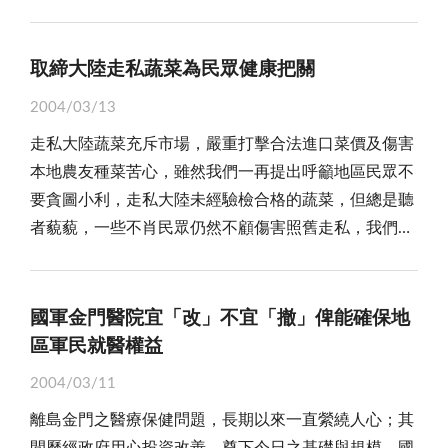
蘭的好消息！ 綜觀此次日商組團前來考察，係因年
化金門」正負起重責大任，而其關鍵則是全體民眾發揮
初日本眾議員福井照來金訪問，對金門推動興建「金門
「性本善」的精神，人與人之間，家戶之間，鄰里與鄉
大橋」和自大陸「接水」計劃以及金酒行銷日本深感興
鎮之間，當和衷共濟，建立金門成為仁道之邦，眾志成
取締大陸走私蔬菜為民眾健康把關
趣；同時，也發現兩岸開啟金廈「小三通」，倘若大陸
城，必能塑造金門的優美前景。 雖然有人說，金門
2004/03/13
人民能到金門觀光，外國觀光客也能藉由金門往來兩
是座蕞爾小島，受地域之限，心胸難免狹窄；其實不
走私大陸蔬菜充斥市場，嚴重打擊合法進口菜價及傷害
岸，將為金門帶來極大的人潮和商機，因而返回日本之
然，我們每天接觸浩瀚的大海，正可如寬廣的海域一般
本地農友種菜苦心，雖然我們一再提出呼籲地區民眾不
後，立即邀集大商社代表來金考察，展現企業家劍及履
雄偉開闊，共同把目標放在遠方，為金門的未來齊心努
要貪圖小利，走私大陸未經驗檢合格的蔬菜，但總是聽
及的精神，充分說明他們深諳商機稍縱即逝，不願錯失
力。寬敞的胸懷，仁厚的氣度，正是我們深層的文化資
者藐藐，一些不肖民眾仍然不顧傷害照舊走私，我們希
分食大餅的機會。因此，可以肯定的說，日本商社前來
產，一種放諸四海皆準的標本。企業間講求公關要如
望政府拿出非常措施，杜絕民眾走私大陸蔬菜行為，並
金門，絕對不是單純觀光旅遊而已！ 當然，縣府亦
此，宗親會互動經營也如此，聚落社區營造更如此，
加強市場蔬菜的檢疫與取締，為民眾健康把關。 走
慎重其事迎接嘉賓，當日商一行人拜會縣政府，即獲李
「仁愛的善念」正是我們萬事俱備之後的東風。人間因
私大陸農產品嚴重衝擊地區的產業發展，日昨縣蔬果公
縣長熱烈歡迎，特別詳細介紹金門的地理環境和現況，
國軍金門醫院宜「改」不宜「撤」俾能確保地
有善念而美麗，所有的竊盜戰亂可謂「邪惡」思維的後
會曾表示，現今金門市場上走私大陸蔬菜佔有率超過六
竭誠歡迎參與金門未來重大投資開發。除此之外，也安
區軍民就醫權益
果，家庭的不和，社會的不安，亦因「惡念」而起；
成，而由台進口或本地菜農種植的蔬菜還佔不到四成，
排他們到景點和酒廠等地實勘，冀望讓日商了解金門的
「善念」是人心的根本，也是金門最豐富的資產，我們
2004/03/11
由這個比率可以發現，大陸蔬菜已居金門市場菜果的大
各項條件，以有助前來投資開發，帶動金門整體經濟建
要走向世界舞台，最可靠的就是全民找回那份真誠無邪
離島金門之醫療保健問題，長期以來一直縈繞人心；其
宗，此種趨勢值得深思，市場蔬菜大陸產品就佔了六成
設，或協助讓金酒進軍日本市場，促進雙方經貿交流。
的「仁愛之心」，恢復自然的本性，個人與家庭，與全