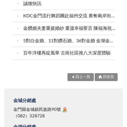
找不到地方可種，民防隊滿山遍野都去補植，所以當時
目前當務之急，至盼政府權責機關，迅即針對「弱
誠徵快訊
乘飛機，從空中鳥瞰金門島，綠油油一片，曾幾何時，
點」與「缺失」，採取「亡羊補牢」之計： 一、機
現在再從空中鳥瞰本島，就感到它的光禿與醜陋。
KDC金門流行舞蹈團赴福州交流 勇奪兩岸街舞賽三等獎
關組織亟應健全：工欲善其事，必先利其器；隨著「小
二、妥善規劃行道樹更新：更新行道樹，慎選合適樹
三通」政策即將循序漸進擴大適用範圍對象，各地區港
金鑽婚夫妻重披婚紗 重溫幸福誓言 陳福海祝福牽手半世紀 情深相守成典範
種，創造不同的景觀特色，如木棉樹是金門縣樹，花開
口既有任務組織機制，應以結合工作實際需求，全面檢
時也非常漂亮，也是景觀樹，而且生長快速，今後如要
5對白金婚、11對鑽石婚、36對金婚 金湖金沙夫妻共享榮耀時刻 陳福海表揚金鑽婚夫妻 向半世紀相守家庭典範致敬
討強化，保持機動，期以發揮高度效率。 二、現行
實施行道樹更新，可以列入考慮之一。 三、廢礦區
法令猶有缺失：事實可從此次案件看出端倪，「竊車集
百年洋樓再綻風華 古崗社區推八大深度體驗
山坡面的綠美化：花崗石廠以前開採的礦區，或陶瓷廠
團」所以能夠長期利用「偷天換日」手法，順利將贓車
以前挖走白土的山坡地面，政府要加強種植樹木花草，
運往大陸銷贓牟利，其中最大原因即是「通關法令」規
設法把它綠美化起來，既能避免影響觀瞻，又可做水土
範寬鬆、三年內新車不必檢驗、貨櫃抽檢偏低，緣此形
回上一頁
回首頁
保持。 四、研定金門愛林護林的措施：實行地方自
成工作死角，有待檢討修正，以臻綿密。 三、安全
治，一切依中央法令執行，也許是民眾鑽法律漏洞濫伐
把關人力應速充實：沒有安全，即無一切；為能確保國
樹木，政府無可奈何，除加強宣教外，應根據自己的特
家整體安全，充實金門地區岸巡與警政機關編制人力，
金城分銷處
性，依法研定相關措施規定，以為保護。
已是當務之急。俾能分工合作，發揮統合力量，在「便
金門縣金城鎮民族路90號
民」與「安全」兼顧原則下，共同推動為民服務，維護
（082）328728
地區安定與安全。 四、「竊車集團」使用之車牌既