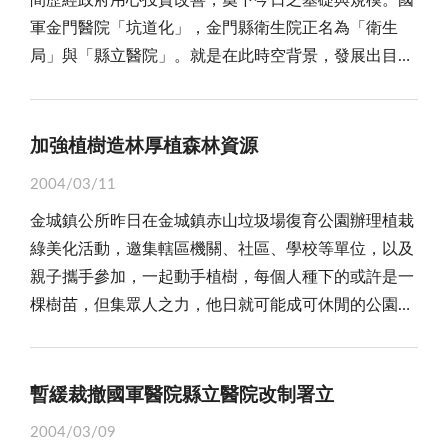
間歷經政府用心投資改善，奠下今日之基礎與規模。國
以上，如果是經過檢驗過的合格產品，倒也無話可說，
或許，這是外商首次大舉叩訪「金」門，值得注意
縣皆成為生命共同體，齊心努力打造金門新未來。
軍金門醫院「坑道化」，金門縣衛生院正名為「衛生
但是這六成以上的大陸蔬菜，絕大多數都是走私而來，
的是，日本商人嗅覺最靈敏，他們掌握全球市場動態和
因此，建立全體民眾的愛鄉共識，在人人心目中樹
局」與「縣立醫院」。就是在此時空背景，發展出目前
不僅品質值得觀察，最重要的是大陸蔬果均農藥殘留量
產業情報，商品行銷世界無往不利，日商精明幹練，舉
立天使的城堡，讓「仁道」成為文化的力量，才能確保
順應地區軍民所需醫療現況，對於平衡地區醫療資源，
偏高，不符合食品衛生標準，長期食用對人體傷害極
世無雙！換言之，他們能注意到金門這塊彈丸小島，印
金門的永續發展。若心中城堡根基不穩，則生活不定，
維護軍民身心健康，厥功甚偉，卓有貢獻。 惟據瞭
大，消費大眾不可不察。 社會大眾為避免健康受到
證兩岸關係逐步和緩，金廈「小三通」扮演「中轉」的
談何福份？百姓間不願拋開人我隔閡，彼此猜忌，則十
解，國防部頃為配合「精進案」之推動，定自民國九十
傷害，最好不要購買大陸未經檢驗合格的蔬果，而政府
加強植樹造林厚植森林資源
角色，確實饒富無限商機，此次共有十多位大商社代表
場法會也無法為全民祈福。若能打造仁愛之都，散佈天
三年起，將分三個階段，逐步裁撤包括國軍金門醫院在
部門亦應制定政策，除了加強防堵走私作為，重要者應
攜手前來考察，意義著實不同凡響，值得鄉親善加注
使之真誠，則魑魅自除，人間處處是天堂。 而「善
2004/03/11
內六個醫院、精簡員工一千餘名。由於消息不脛而走，
開放大陸蔬果朝向免關稅、手續簡化的方向因應，而檢
意，切莫等閒視之！ 不可否認，金門介於兩岸之
念的把持」，正是全體民眾與公僕所應時刻自我警醒與
金城鎮公所昨日在金城鎮赤山垃圾場復育公園辦理植栽
引起地區社會大眾高度關注，對於此前實施「精實案」
疫單位則應加強市場蔬菜的查察，同時民眾本身也不應
間，以前是「反共的前哨」，如今是「和平的橋樑」，
惕厲的，一念之間，稍有不慎，我們常會誤陷惡念的陷
綠美化活動，邀集轄區機關、社區、學校等單位，以及
大幅裁減兵員，已使民眾感到消費活動減少，倘若再因
為了本身小利，從事走私大陸蔬果以損傷金門市場秩
雖然「小三通」已進入第四年，但礙於中央政策綁手綁
阱，而汙染個人或家園的美景。人的一生總是常在善惡
親子攜手參加，一起動手植樹，每個人種下的或許是一
「精進案」裁撤國軍金門醫院，地區軍民醫療又將受到
序。 分析不屑民眾走私大陸蔬菜，一而再再而三的
腳，依然只限於單向交流。但兩岸逐步擴大往來，大陸
之間打轉，個人善心不悟，則何以關懷社會、服務全島
棵樹苗，但集眾人之力，他日就可能成可休閒的公園綠
立即之影響，甚至走回昔日苦不堪言之醫療原點，那是
原因，仍在於「好賺」的關係，往往轉手到市場販售可
觀光客登「門」，以及外國觀光客藉由金門往返兩岸三
鄉民。而把握仁愛之心，且從最簡單的關懷之情做起，
地，此外，更重要的是共同見證地區綠美化工作的推
眾人所不樂見。 一個政策之擬議制定，當然有其時
有較高的利潤，在有利可圖之下，鋌而走險從事走私活
地，已是無法阻擋的時代潮流，屆時所帶來的人潮商
人人口德相傳，善心相待，則可化解社會間乖舛之氣，
動。 金城鎮公所這項植栽綠美化活動，雖然是區域
空背景因素，祇是應該考量因時、因地而制宜，其中設
動，乃至於傷害到金門整體利益而不自知。 為有效
機，值得大家及早因應，倘能適時引進外商資金、經驗
營造金門成為新世紀的仁愛之鄉。 這份的期待，亟
性的活動，重點也在於赤山垃圾場復育公園的植栽，不
計之內容，尤須縝密結合實際需求，循序漸進，將相關
暫緩裁撤國軍醫院縣立醫院改制署立
遏止自大陸走私農產品，唯有採多種手段為之：
與技術，當可收事半功倍之效。 總之，金門走過戰
需全島民眾共同努力，我們教誨孩童把讀「人之初，性
過經由這項活動的推動，所呈現的除了是環保的實質意
不利因素降至最低。特別是位處前線之軍民醫療與身心
一、加強緝私：有關單位應嚴格把關，嚴加查察，除
亂歲月，也結束長期軍管桎梏，正朝開放觀光與扮演兩
本善」，實則在提醒大人的良心血性。仁愛不再，良心
2004/03/09
義外，也在於持續地區整體綠美化工作的推動，對於全