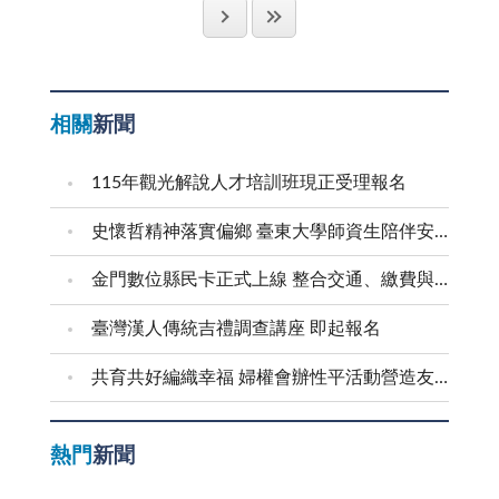
就是這樣通通砍掉，這是多麼令人遺憾的事，其實縱是
「小三通」政策推動以來首次發現。為非作歹之徒，散
二千噸機組」及「汰換舊自來水管線」等計劃，我們也
長的專論分析，可以清楚看出能解決金門醫療的方法有
這塊土地要開發，仍然可以把這些三、四十年齡的濕地
居台灣、金門與大陸，除主犯一人潛藏大陸，迄今行蹤
希望中央能確實編列地區所需求的經費，使相關的計畫
很多種，但委託財團法人經營或公辦民營，因金門腹地
松列入規劃，豈不更美好，可惜我們一般的民眾，就缺
不明外，其中從犯大部分已經到案。俗云：「不是不
能夠真正的落實。 古人有云：「宜未雨而綢繆，毋
太小，區區六萬人不足以支撐自負盈虧，萬一中途撐不
少此種觀念，也沒有先規劃環境景觀，再建房舍的作
報，祇是時間未到」，在此呼籲猶未到案嫌疑人，趕快
臨渴而掘井。」金門海島型氣候，水資源全靠老天爺，
下去「落跑」怎麼辦？所以，金門人的健康，仍需要靠
相關
新聞
法，這些都有待政府加強宣導教育。 回想民國四十
逕向檢警機關投案自首，潛逃或藏匿解決不了問題，何
民生用水如無法正常供應，更遑論其他各項產業發展。
政府不計成本的經費挹注做後盾，才是可長可久之計，
年代，金門一片黃土、飛沙走石，作物生產不易，生活
不面對現實，出來交代清楚？相信法律是公平公正的，
水是一切生命的泉源，每年缺水，益使我們體會出
鄉親的健康才有保障。 總之，任何醫療體系，都不
115年觀光解說人才培訓班現正受理報名
行動都常陷入困境，年齡超過六十歲以上的人，都感受
對於偶而犯錯之人，依法也會給予自新之機會。 無
「水」的寶貴，在缺水期，誠如自來水廠所呼籲者，共
能孤立無援沒有靠山，縣立醫院自是不能例外。我們認
當年沒有樹防風定砂的痛苦日子。幸好國軍進駐金門，
可諱言，溯自「小三通」政策推動以來，不法走私情事
體時艱節約用水，同時我們也希望政府以永久性的政
為，金門醫療品質已面臨惡化的威脅，是該儘早未雨綢
史懷哲精神落實偏鄉 臺東大學師資生陪伴安瀾學子成長
為了改善地區的生活環境，蔣公要求部隊大量造林，把
迄今仍持續存在；惟此頹風，舉世皆然，非獨某一地區
策，來徹底解決缺水問題。
繆，所謂「隔行如隔山」，醫療的事，只有受過專業訓
金門數位縣民卡正式上線 整合交通、繳費與生活服務 迎接在地智慧新生活
種樹造林列為駐軍要政，蔣夫人親自空運樹苗蒞金，供
才有。再說本案若干情節，地區權責機關較早則已充分
練的醫事人員最清楚，林院長的「專論」，期待鄉親大
各部隊各鄉鎮種植，軍民齊力以赴，各任司令官、縣長
掌握，祇因缺乏確鑿證據，未敢貿然採取行動。如今彰
力支持，唯有尊重專業，才有助健全金門醫療機制，也
臺灣漢人傳統吉禮調查講座 即起報名
亦辛勤嚴督，不敢疏忽。我們希望現在除了縣長、林務
化檢警機關手到擒來，證諸「道高一尺，魔高一丈」、
才是鄉親之福！
所長要重視造林以外，各鄉鎮長也應加強造林護林工
共育共好編織幸福 婦權會辦性平活動營造友善家庭
「天網恢恢，疏而不漏」。但為確保「小三通」政策通
作。 關於行道樹與林相復植與更新，提出三點意
得順暢安全，加強社會治安與國家安全工作甚是重要，
見，請參考： 一、金門應鼓勵全體軍民植樹活動：
如果「通道」出現漏洞或缺失，影響不是一個「點」而
熱門
新聞
早期地方上常發動全體軍民植樹活動，當時學校學生常
已，而是一條「線」，甚至會危及「面」之安全。