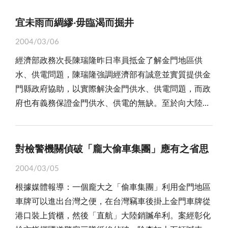
醫療機制，才能確保鄉親的健康！ 是的！去年底監
的一票付出「太大的代價」，最大的代價即是身教的後
可凸顯金門人最渴望「遠離戰爭，走向和平」的心聲，
療問題：全民健康保險實施後，在全國醫療資源總分配
木一世界」所呈現的不只是對花花草草的照護，更是由
委謝慶輝視察縣立醫院，透露國軍金門醫院即將裁撤的
果，得不償失。 堪稱地區金雞母的金酒，卻也曾讓
宜未雨而綢繆‧毋臨渴而掘井
亦可讓金門逐步開拓視野，打響國際知名度，成為藝術
之下，金門地區的投保人，要付出同樣的保費，但所受
這個「小世界」觀照人們對於生存環境的千般關愛，由
訊息，馬上引起地方上高度的關注與恐慌。因為，金門
家庭與宗族間產生難以彌補的裂痕。曾有為了一張煙酒
創作和發展觀光的樂園。 然而，正當縣府邀請文建
的醫療服務卻不及台省各縣市。基於中央特別照顧偏遠
植栽一花一木開始，你我都可以是成就綠意盎然金門的
2004/03/06
位處偏遠離島，醫療資源先天不足，軍方醫院在戰地扮
牌照，原本和樂相處的兄弟反目成仇，傳統的倫常關係
會官員來金會勘，希望爭取中央經費奧援之際，卻同時
戰地金門軍民的看法，中央政府應考量對金門軍民，採
尖兵與功臣！
經濟部政務次長陳瑞隆昨日率員抵金了解金門地區供
演著重要的角色，曾拯救過無數鄉親的生命，金門人都
慘遭毀棄。如今，每當民眾設宴款待佳賓時，反而常以
傳來部份旅台鄉親「有浪費經費之嫌，且藝術家以外來
行行政救濟方式，給予金門的投保人優惠的待遇，加以
水、供電問題，陳瑞隆強調經濟部有誠意並實質提供金
感激在心。而今，金門民眾繳同樣的健保費，中央不但
「雞頭、魚尾」來表示尊重，平時為何不能把握這份心
居多，質疑將排擠、打壓在地藝術家」的反對聲音。幸
照顧關愛。因為目前健保法令並沒有對金馬軍民特別照
門縣政府協助，以實際解決金門供水、供電問題，而政
遲遲不能提升地區醫療品質，反而驟然要裁撤國軍金門
意，誠摯的揮灑在兄弟之間？對自己人吝於付出真誠，
主管教育局適時提出說明，並強調全案從構想到推動始
顧的規定，而金馬位居戰地離島，情況特殊，交通又不
府也有義務保證金門供水、供電的無缺。至於向大陸接
醫院，更未見任何取代配套方案，無異令離島醫療資源
對客人卻如此熱忱，是真是偽？ 因為大人的身教言
終如一，且經歷相當艱辛奔走協調，才爭取到軍方同意
便，應屬弱勢的一群，實應接受中央特別照顧。
水的議題，陳瑞隆認為目前來談在政策上還是太早，要
雪上加霜，難怪引起鄉親的不滿與恐慌！ 雖然，地
教，學子們在潛移默化下，難免會受到影響，金門島很
撥出閒置碉堡，希望鄉親及各界人士放寬心胸與視野，
等時機成熟才能討論，但技術性方面倒是可以先期規
區各級民代在議事殿堂，以及許多鄉親在媒體投書，皆
小，那有餘地區分彼此。在孩子的行為中，我們看到大
共同為金門爭取在國際上「發聲」的機會。 平情
劃。縣長李炷烽則希望中央以開闊的視野考慮從大陸接
異口同聲要求暫緩裁撤國軍金門醫院，但隨著兩岸關係
對檢警機關偵破「龐大偷車集團」應有之省思
人的影子，如今中學生鬥毆滋事，大人卻難辭其咎，為
而論，金門走過五十年軍管歲月，經歷「古寧頭大戰」
水。 就在不久前，地區各湖庫水位嚴重下降，
逐漸和緩，金門不再是戰地，且國軍實施精實方案，軍
我們的下一代營造知書達禮的環境，已成當務之急。
和「八二三砲戰」，隨著兩岸關係逐步和緩，駐軍大量
2004/03/05
自來水供應告急，尤其是離島的烈嶼地區供水僅可維持
醫院也將完成階段性任務，因此，國軍金門醫院和金防
過去，我們最大的缺點在於私心過重，吝於和睦相
裁撤，留下數以千計大大小小的碉堡，這些戰役遺址，
根據媒體報導：一個龐大之「偷車集團」利用金門地區
一個月，金門自來水廠決定採因應措施，並呼籲用戶共
部軍醫組預定明年六月之後裁撤。儘管，吳立委日前還
處；如今，我們最急切學習的事最是簡單，即是學習彼
若非佔用民地或有礙安全者，都應妥善規劃維護，結合
車牌可以進出台灣之便，在台灣竊車後掛上金門車牌從
體時艱、節約用水，建立缺水危機意識。 金門地區
在立院提案要求暫緩裁撤國軍醫院，獲四十位立委連署
此的尊重。我們急切呼籲地區民眾放下心中那塊名利的
各方智慧和財力，再賦予新生命，充分活化利用，成為
港口裝上貨櫃，然後「直航」大陸銷贓牟利。案經彰化
年降雨量不足，湖庫容量不高，蒸發量大，常造成水源
支持，並經院會無異議通過，送請行政院研處。同時，
石頭，放開心懷對待身旁的兄弟，拿出與陌生來客一見
特有休閒旅遊賣點，營造觀光產業新希望！我們認為，