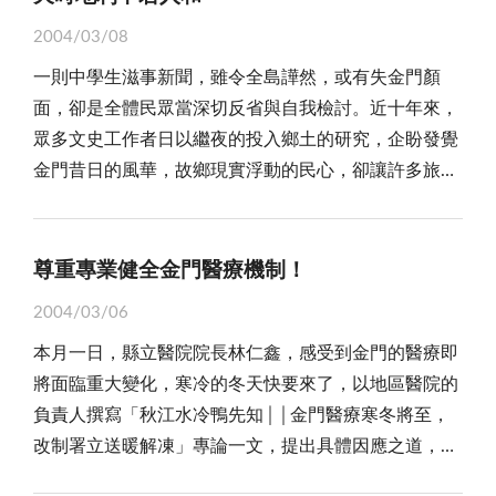
不「裁撤」，讓地區得來不易之醫療水平，不致因為
文史蹟，以及兩岸五十年軍事對峙的戰役遺址，卻是發
但仍然存在諸多問題，我們希望藉著這次金門醫療的重
的垃圾場復育、綠美化，甚至成為讓人願意親近的休閒
「裁撤」而滋生民怨。 縣立醫院林仁鑫院長為文指
2004/03/08
展觀光的重要資源。因此，李縣長上任以來，即以「觀
大改變，努力為金門的醫療問題，加把勁做一勞永逸的
公園，成為地方政府努力的目標。而垃圾問題的面對，
出：「秋江水冷鴨先知」，句句出自內心深處，也是良
一則中學生滋事新聞，雖令全島譁然，或有失金門顏
光立縣、文化金門」為施政主軸，其目的是希望吸引觀
解決。 一、金門縣立醫院改制為署立醫院：縣立醫
甚至整體環保工作的推動與落實，除了政府單位的努
心責任與實務經驗之告白。坦誠地區醫療體制急需變革
面，卻是全體民眾當深切反省與自我檢討。近十年來，
光客前來參訪，藉以帶動相關產業蓬勃發展，活絡地方
院改隸署立，讓縣立醫院在醫療體系之中有個依靠歸
力，還需要居民的配合與支持。 植栽綠美化除了環
改善，且是必走方向與努力之目標。證諸李炷烽縣長強
眾多文史工作者日以繼夜的投入鄉土的研究，企盼發覺
商機，增加縣民就業機會。 說實在話，此時此刻，
屬，有人力上的流通支援，解決醫事人員難求之困境。
保的思考外，對金門地區而言，更是整體的保林育林工
烈主張縣立醫院改隸署立醫院，有其前瞻性與迫切性，
金門昔日的風華，故鄉現實浮動的民心，卻讓許多旅台
金門靠發展觀光營造生機，已是別無選擇的途徑，因
我們民眾相信醫療界專業人員的作法，希望中央支持金
作的傳承。金門曾經有過林木蓊鬱的美好景致，也曾經
原意不在為能節省地方經費預算支出負擔，而在期盼藉
學子抗議空有「海濱鄒魯」的盛名？冰凍三尺，非一日
此，保存人文史蹟、活化戰役遺址，實是當務之急。去
門縣立醫院改制為署立，以提昇金門醫療水準。
是黃沙滾滾、童山濯濯的荒蕪之島，經過島上軍民多年
此獲得較好之醫療資源，提昇地區醫療品質，讓鄉親在
之寒，今日的中學生，弱冠之齡即分彼此，文化立縣的
年三月，國立歷史博物館官員一行抵金拜會縣府，捎來
二、暫緩裁撤國軍金門花崗石醫院：我們建議配合金
的努力，才能重現浯島處處林蔭的怡人景象，也由於島
醫療與保健得到完好之維護與保障。 此刻亟需政府
金門島，該唱怎樣的酒鄉之歌，足令我們三思。 漫
大陸旅美藝術家蔡國強的構想，希望為金門碉堡賦予生
尊重專業健全金門醫療機制！
門縣立醫院改制為署立醫院，一併研究辦理，決定裁撤
上綠美化的成就，為金門博得「海上公園」的美譽，這
主管機關積極進行「送暖解凍」行動，加快立法腳步，
長的戒嚴並非金門百姓的宿命，傷害百姓最深的卻是那
命力。李縣長審視企劃深感興趣，認為與推動「文化金
呢？還是歸併署立醫院，繼續執行任務，否則明年六月
一份榮耀，當屬於浯島軍民所共享，甚至到今日仍然成
或透過行政作業程序，促使縣立醫院改隸署立醫院早日
2004/03/06
股「自掃門前雪」的心態，成為極權政體下暴露的人
門」和「觀光立縣」政策不謀而合，因而全力爭取軍方
如裁撤，金門縣立醫院，將無法承擔國軍金門花崗石醫
為金門發展觀光的最佳賣點之一。 島上再美好的環
底定。而縣籍立法委員吳成典連署提案，建議將國軍金
本月一日，縣立醫院院長林仁鑫，感受到金門的醫療即
性。百姓心中始終期盼「天時地利」的到來，而權謀政
撥出閒置碉堡，經一年多的奔走協調，會同國內外多位
院的醫療工作，屆時一定嚴重損害金門軍民的醫療權
境，還必須生活在島上的居民共同的愛護與經營，過去
門醫院改隸三軍總醫院或公辦民營等模式繼續經營，也
將面臨重大變化，寒冷的冬天快要來了，以地區醫院的
治下「人和」的因子卻輕易的流失。人民有投票權，卻
知名藝術大師多次實地踏勘，幾經斟酌相中古寧頭三角
益。目前花崗石醫院有十二位專科醫師，設有一○四
金門造林、育林的成就，曾經因為天災與人為的開發，
是平衡地區醫療資源不二法門，如此落實健全地區醫療
負責人撰寫「秋江水冷鴨先知││金門醫療寒冬將至，
僅能在同額競選的氣氛裡去猜測「天賦人權」的滋味，
堡，並獲軍方同意移撥；更重要的是，這項規劃也獲行
床，平日服務病患數量約與縣立醫院相當，為了保持金
而讓森林資源面臨摧殘，所損失不只是樹林的數字，更
措施，則是地區民眾殷切期待之願望。
改制署立送暖解凍」專論一文，提出具體因應之道，呼
開放觀光後，我們猶未好好的運用神聖的一票，也誤導
政院政策支持，被列為九十一年度的「重大工程」進行
門醫療服務的穩定與維持醫療的品質，務必慎重從事，
是對生存環境品質的戕害，如何集島民之力，為浯島營
籲鄉親共同體認面臨衝擊的急迫性，同心協力健全金門
子弟們學習的榜樣，讓成長中的孩子見證到父母為錯誤
列管。因此，未來「金門碉堡美術館」對外開放，不但
以免影響金門軍民醫療權益。 三、解決全民健保醫
造更美好的環境，實是島民共同的責任。 「一草一