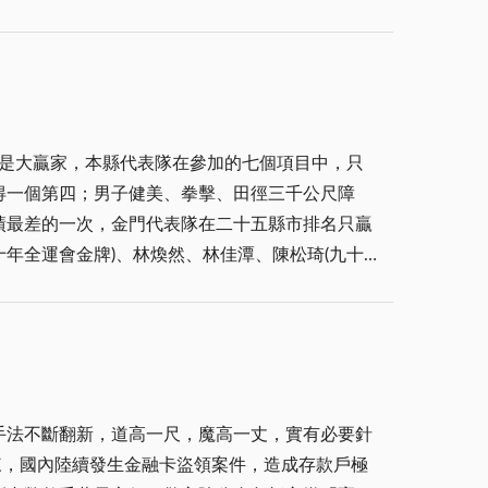
，為地方開闢了主要的財源，此一德政，胡將軍的
們樂於看到重新開放，迎接金門觀光新紀元，尤
金門莒光精神，喚起更多人一起捍衛中華民國！
深省的理論根據，值得我輩學習效法，發揚光大。
生，在當年並無任何名義，亦不擔負任何責任，但
仍是大贏家，本縣代表隊在參加的七個項目中，只
名英雄，顯然在推崇 經國先生是無名英雄的典
得一個第四；男子健美、拳擊、田徑三千公尺障
陣亡，然因之部隊奮起，密集衝鋒，驅敵逃亡。第
績最差的一次，金門代表隊在二十五縣市排名只贏
而且獎勵後進，氣勢必須壯觀，建築必須宏麗。而
在莒得銅牌，兩人不負眾望，其他成績均不理想。
市排名第四(金牌獎二十萬元、銀牌獎十五萬元、
優秀運動人才才對。 金門體育推動
例，足見金門在運動人才方面表現不俗，並且金門
及參加大型競賽的成績日漸低落，究其原因在於發
手法不斷翻新，道高一尺，魔高一丈，實有必要針
經
桌球：桌球運動前幾年在