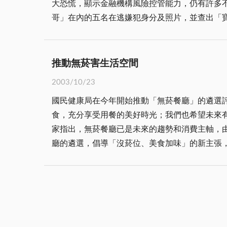
大恐慌，顯示金融機構風險控管能力，仍有許多
金門曾狂熱的進行訓練及比賽，亦曾赴台參加全
哥」在內的五名在逃嫌犯身分及照片，並查出「
我們認為桌球器材簡單，不受限制，花費不高，須要大力提倡培養。 田徑：金門有優良田徑運動環境，同時田
燦福原設籍嘉義市，最近將戶籍遷至金門，警方
家、教練來金長期指導。 跆拳：跆拳道是一種以武修身、自衛強身的運動，不僅鍛鍊了體魄也涵養了心性，可以有計畫培訓人才。 總之，今年全運會已落
難脫警方手到擒來法辦之命運，而也值得地區大眾注意，全面提高警覺，期以防患未然
幕，雖然今年成績不甚理想，但參加全運會的金
七種：即利用各種名義誘騙民眾辦理轉帳詐財。
動水準，期使體育運動成績更上層樓，並有計畫
推動無菸害生活空間
話轉帳詐財。組織企業化、分工系統化。單向聯
2003/10/23
詐財。二、假擄人、擄車，真詐財。三、冒名警
國民健康局在今年開始推動「無菸餐廳」的遴選
中心」詐財。六、竊取被害人基本資料，直接電
食，充分享受用餐的美好時光；我們也希望未來有
車真騙車。十一、假「入戶匯款」真詐財。為了確保自己之
家指出，無菸餐廳已是未來的趨勢和消費主軸，
關部門立即各依權責，採取多項因應措施，除財
廳的遴選，倡導「沒菸位、美食加味」的新主張
損失。而警察機關劍及履及，展開全面追查，迅速
植全民心中的概念轉化為日常生活的習慣，還是有待全民共同努力。 國人常會說「菸酒不分家」，尤其在大小
住居之地方，就有鼠輩寄生；鼠輩之所以有恃無
敬菸，酒酣耳熱之際，再燃上一根菸，吞雲吐霧
財」案件，何以一再於地區發生？被害人損失金
化。 不過，隨著生活水準的富裕，國人對於衛生、健康觀念相對的提昇及高度的重視，如何經由生活習慣、飲食、休閒、運動等各方面，增進個人及家庭成員
智，倘如社會大眾不能記取教訓，亡羊也難補牢！不是嗎？ 為免盜領風波持續蔓延擴大，因而殷切期盼銀行業者、金融單位面
的健康，戒菸、少酒、多運動、多攝取天然有營
實加強控管限制措施，期以根絕犯罪。因為還有
子」，也會慢慢的受到環境的影響而改變一些吸
戶，提高警覺，注意週遭可疑徵候，防範宵小側