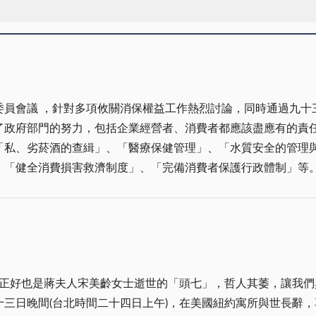
委員會議 ，針對多項攸關消保權益工作熱烈討論，同時通過九十
了政府部門的努力，包括企業經營者、消費者都應該盡應有的責
「私、劣菸酒的查緝」、「醫療保健管理」、「水質安全的管理
、「健全消費損害救濟制度」、「完備消費者保護行政體制」等
金酒欺瞞消費者、網咖等休閒場所管理、市售包裝水及盛裝水品
也都有待努力落實執行。 在多元化的現代社會中，消費行為也跟著多元，對於消費
紛也層出不窮。比如，不久前台省接連發生的金融卡盜刷案件，
於客戶而言，卻已遭受極不安全的恐慌，消費者的保障當然受到質疑。 而在
動加強宣導，目的就在於希望企業經營者、消費者都能有深切的
好也是蔣夫人宋美齡女士逝世的「頭七」，哲人其萎，讓我們興起無限的
自身的消費權益，也是消費者保護的關鍵之一。 在消保工作中，企業經營者，包括販售
三日晚間(台北時間二十四日上午)，在美國紐約寓所與世長辭
相關規定標準、安全、衛生品質的產品，包括一切的內容、標示