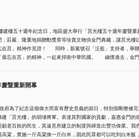
，不斷的加強各項防火宣導，目的就在讓更多的人有正確的防火
合加強夜間緝私攔檢，還給沿海村落居民安寧的生活空間，進而防杜槍枝、毒品走私，維護社會治安！
具備基本的消防、避難方法，以期防止火災的迅速蔓延，也能增
。 發生火燒埔的原因，許多都是因為在田野焚燒垃圾、雜草、或是亂丟
樓建樓五十週年紀念日，地區盛大舉行「莒光樓五十週年慶暨重
防範措施，而致引發不可收拾的大火；或可能是在焚燒之後，沒
門，莊嚴、隆重地捐贈勳獎章等珍貴文物供金門典藏，讓莒光樓
│千萬不要在野
舉辦團結「捍衛中華民國」大遊行，登臨太武山發表
在田野開墾、除草，而必須使用焚燒的方式，就一定要做好相關
衛中華民國。 緬懷過去，金門歷經「古寧頭大捷」和「八二三砲戰」兩次戰
現火警，也要趕快報案，讓消防人員能很快的前往滅火。 人們常說「水火無情」
保住金門，也成功捍衛中華民國，讓以實踐三民主義理想的國民
的發生或是無法加以及時的撲滅，常為人們帶來難以估計的災害
爭論日熾，國人對國家、國旗的認同逐漸模糊，不僅
防火的觀念及行動，不能對任何可能發生火災的情況草率、輕忽
之後歷史改列「世界史」，且公投制憲、獨立正名呼聲日益高漲
年慶暨重新開幕
費國力，影響民生經濟發展。同樣的，無數軍民在金門參戰、犧
重新開幕」，除冀望能活化金門形象地標與觀光景點，再造旅遊
縣政府為了紀念這個偉大而富有歷史意義的節日，特別假剛整修
的胡璉將軍。表達其對國家的貢獻，嘉惠金門的德澤。 金門縣長李炷烽期望藉由感
神，反對台獨制憲的訴求。除此之外，昨天大清早，前行政院院
照顧老百姓的民生，其遠見所建立的制度與締造出豐功偉業。我
英勇犧牲，才換得台灣地區的繁榮與發展；我們也清楚聽到他們
植高粱，實施一斤高粱換一斤白米，因此民眾都可以吃到白米飯