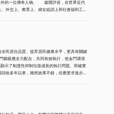
。 媒體評述，在世界近代
也可以由標示、包裝、品質、價格等多方面檢視，
上、外交上、教育上、婦女組訓上和社會福利工作
是對陣亡將士遺孤的照顧與小兒麻痺等殘障孩童收
造金酒的混入市面，以及假借金酒為名，卻販售不
對蔣夫人的感念、感激是何等深切動人。 民
關單位共同努力，打擊不肖業者，讓低劣、不實的
正值寒冬，狂風怒吼，飛沙走石，寒徹肌骨，在路
株馬尾松苗，即由台灣運到金門栽種。三十九年，
秘書長、縣長勤率督導，不敢疏忽，才有今日金門
進全民居住品質、提昇居民健康水平，更具有關鍵
富，氣質高雅，舉止得宜，忠愛國家，又能襄助領
金門鄉親應全力配合，共同有效執行，使金門環境
的魅力與機智，幫助 蔣公化解大小危機，諸如
源回收多年以來，雖然效果不錯，但應更求進步，
分轉達宣揚 蔣公堅決固守金馬的決心，如果企圖
以回收之廚餘，儲存於自備之容器，每日親將廚餘
僅可消除街頭巷尾死角髒亂，也可免除排水溝的污
一個桶回收生食廚餘，台北市分工甚細，效果亦極