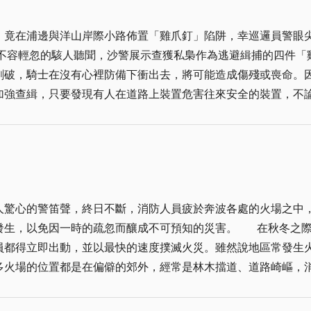
。如過剩的營養反而形成對健康的一大威脅，因此，許多人的飲
，竟在浦邊與洋山岸際小路佈置「雞爪釘」陷阱，幸巡邏員警眼
之一，倒又成為處理垃圾上的一大難題。為了解決這項問題，廚
刺破，騎士在沒有心裡防備下衝出去，將可能造成傷殘或喪命。
餘，直接運送到台朔所設立的處理廠，進行堆肥化再利用處理。
加強查緝，只要發現有人在道路上裝置危害往來安全的裝置，不
處理，台朔也可以減少獨力清運的支出和相關困難的排除。而台
。 不容諱言，自兩岸關係和緩，島上大量撤軍之後，地區海防空洞化，
場，在環保及經濟的雙重效益下，無怪乎有人把廚餘形容成「黑金大亨」。 
員疲於奔命，抵擋不住神出鬼沒的海上走私。幸好，私貨還侷限
餘的回收再利用是極其重要的工作，它所呈現的價值及效果不全
灘頭小額買賣行為。畢竟，金廈自古血脈相連，一水之隔，人民
，海上走私活動更加頻繁，已有逐漸擴大
地或台省人士有計劃的大規模走私，本報深夜常接到青嶼、官澳
人驚心的警笛聲，終日不斷，消防人員疲於奔波各處的火場之中
或許，走私本來就是犯法行為，而且，私貨將被沒入銷燬，不但血本無
成不可預知的災害。 在秋冬之際發生火燒埔的火警，似乎已經是地區最常見的
品，更是罪加一等，所以，私梟為逃避查緝，每每摸黑行事，且
員都得立即出動，並以最快的速度撲滅火災。雖然說地區常發生
地區即發生警方會同岸巡人員在古寧頭海岸查緝走私，遭涉嫌走
多火場的位置都是在偏僻的郊外，經常是林木擋道、道路崎嶇，
手段。 總之，地區自解除軍管之後，國人憑身分證即可自由出人，且撤軍
由於地區不論是民宅或軍營的周遭環境，隨處可見的是田地、草
岸走私的捷徑。如今，外來客有計劃大規模走私，且佈置「雞爪
，所幸在消防人員、軍、民的合作搶救下，總能一一化解危機，不致釀
見到地檢署當機立斷，指示警方加強查緝依法究辦，更企盼爭取