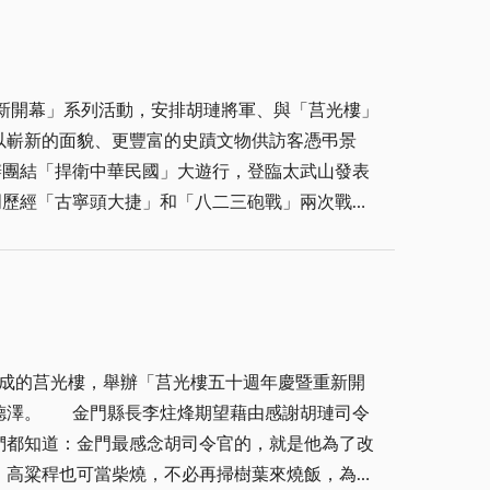
觀念，以及救災、避難、逃生認識，一方面防止火
加自保的能力，減少對生命、財產的傷害及損失。
新開幕」系列活動，安排胡璉將軍、與「莒光樓」
有將餘火加以完全的撲滅，就離開現場，使得餘火
以嶄新的面貌、更豐富的史蹟文物供訪客憑弔景
的預防措施，並在現場監視。尤其在焚燒之後，也
，也說「星星
政府，在復興基地致力發展經濟，開創睥睨寰宇的
，不惟是財物的損失，更讓人不忍的是對人命的傷
以對，因為一時的疏忽就可能讓火苗有可乘之機，
，淪為藍、綠兩大陣營毫無交集的口水大戰，或動
牲奉獻的史實，也在統獨爭戰聲中逐漸被淡忘。因
新契機！更重要的，也正如泛藍發起的團結「捍衛
完成的莒光樓，舉辦「莒光樓五十週年慶暨重新開
謝胡璉司令
長郝柏村亦率領多位前任金門防衛部司令官，一起
們都知道：金門最感念胡司令官的，就是他為了改
在「毋忘在莒」勒石前高呼口號，以具體的行動表
，高粱稈也可當柴燒，不必再掃樹葉來燒飯，為了