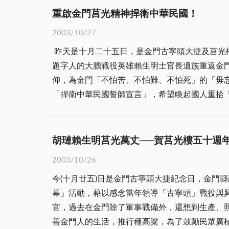
經常結合志工團體針對不同的季節、需求、特性
重啟金門莒光精神捍衛中華民國！
災的發生，另一方面則是不慎發生火災，也可以
2003/10/27
但是許多民眾對於防範山林火災的觀念及方法還是不足，才使得火燒埔的情況一再發生
昨天是十月二十五日，是金門古寧頭大捷及莒光
煙蒂，在一時疏忽的情況下，或是因為沒有做好
題字人的大膽戰役英雄賴生明士官長遺族重返金
復燃，在強勁的季風的助燃之下，終於迅速的蔓延。 因此，防範山林火災最主要的還是須要民眾共同配合，一些「基本的動作」更要加以遵守│
仰，為金門「不怕苦、不怕難、不怕死」的「毋忘在莒」精神作見證！ 同時，新黨號召「泛藍」支持者，
外焚燒垃圾、雜草、亂丟煙蒂、野炊；如果必須
「捍衛中華民國誓師宣言」，希望喚起國人重拾「毋忘在莒」的精神，一起來捍
一定要將火勢完全的撲滅，直到沒有復燃的顧慮才離開；如果發
役，無數軍民同胞用生命和鮮血力挽狂瀾，成功
之火，足以燎原」，就是因為如果不能防止火災
「台灣奇蹟」，金門扮演中華民國守護神的角色定位，著實功不可沒！ 然而，三年前政黨輪替之後，統獨
害。但要防範火災，追根究底還是要每個人都有
廢考三民主義、廢考作文，以及高中課本將明代
能不慎乎？
胡璉賴生明莒光萬丈──賀莒光樓五十週
輒發動群眾走上街頭，讓意識形態無謂的紛爭耗
2003/10/26
此，此時此刻在金門舉辦「莒光樓五十週年慶暨
今(十月廿五)日是金門古寧頭大捷紀念日，金門
中華民國」遊行活動，意義不同凡響！ 昨天，地區盛大舉行「莒光風華五十年慶」系列活動及「泛藍」團結大遊行，綜觀近千民眾揮舞著國旗，高舉「捍衛中
幕」活動，藉以感念當年領導「古寧頭」戰役與興建「莒光樓」
華民國」的標語遊行金城市區，展現發揚金門精
官，過去在金門除了軍事戰備外，還想到生產、
在太武公墓向國軍陣亡將士英靈致敬，追懷先烈
善金門人的生活，推行種高粱，為了鼓勵民眾廣
達「捍衛中華民國」的決心！ 平情而論，金門莒光樓走過烽火歲月五十年，這是戰地軍民憑恃「毋忘在莒」的精神，用生命和鮮血寫下捍衛金門、與捍衛中華