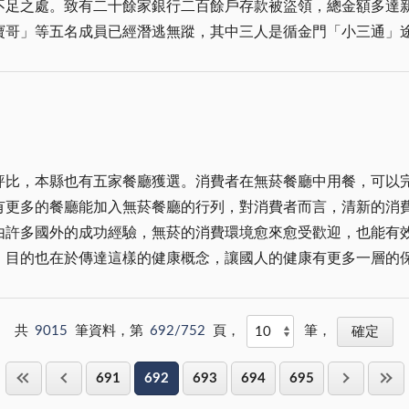
不足之處。致有二十餘家銀行二百餘戶存款被盜領，總金額多達
國桌球大賽，還打入決賽，有很好的成績，可是如今桌球技術，
寶哥」等五名成員已經潛逃無蹤，其中三人是循金門「小三通」
徑在金門已有良好基礎，可借助縣籍旅台田徑專
研判吳民等人為方便潛逃大陸才遷戶籍，脫逃之行為，是有計劃
。 根據警方編印「防騙萬能小手冊」記載，目前新興詐欺犯罪模式共有
門代表隊成員都盡了力量。然而為了金門體育運動的長遠發展，
運用民眾日常生活常用之大眾便利科技工具犯罪。運用金融卡、
大力推動單項運動，創造地區更豐碩之成果，表現於縣運、全運
絡，善用易付卡或王八機躲避追查。而在常見詐欺手法，其中最
察機關通知金融卡資料外洩。四、假「現金卡」資料外洩，真詐
評比，本縣也有五家餐廳獲選。消費者在無菸餐廳中用餐，可以
話恐嚇詐財。七、恐嚇斷人手腳詐財。八、「移花接木」上網標
更多的餐廳能加入無菸餐廳的行列，對消費者而言，清新的消費
財物安全，對於新興之各種騙術不能不知，且有必要大家告訴大家。 此次盜領
由許多國外的成功經驗，無菸的消費環境愈來愈受歡迎，也能有
政部公開宣布，對於存款戶遭受盜領款項，概由銀行業者，負起
，目的也在於傳達這樣的健康概念，讓國人的健康有更多一層的
順利偵破詐騙集團，並將集團成員嫌犯逮捕到案，深入擴大偵查，
飲宴的場合，也習慣於在杯觥交錯之中，敬酒也
恐，一再詐騙得逞，甚至主嫌穿梭兩岸三地，作案後逃之夭夭，
之時，大有「快樂似神仙」之感；如果沒有這樣的場景，似乎顯
額自五位數到七位數都有，與其說歹徒騙術翻新，不如認真自我
共
9015
筆資料，第
692/752
頁，
筆，
對現實，痛定思痛，配合警方切
養的食物等養生習慣，也蔚成風氣。在這樣的轉變過程中，許多
千餘張偽卡流落在外，潛藏暗處之歹徒，極有可能繼續盜領作案
691
692
693
694
695
菸的習慣。如在聚會場合中，縱使菸癮難耐，許多人也會禮貌性
錄盜領。畢竟確保存款戶之權益，銀行業者、金融機構應負完全