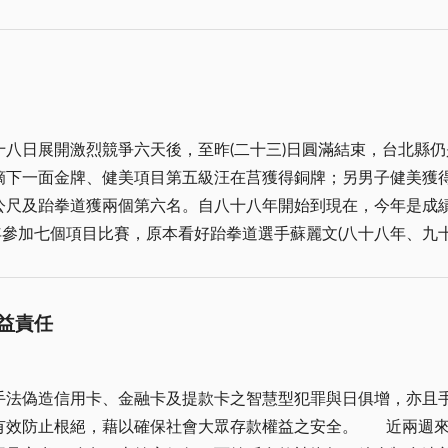
不但如今金門高粱酒，聞名世界，而且成為地方政府財政的依靠
為中外嘉賓嚮往的聖地，如今，經過近二年的活化整修工程，我
名英雄的犧牲與奉獻，象徵老兵精神永不凋零，將帶領我們再造
擇賴生明作為「莒光樓」的題字人，都有一套他高瞻遠矚，發人
可振頹起怯，壓倒敵人。特別舉出一位無名英雄，即是 經國先
八日展開激烈競爭六天後，至昨(二十三)日圓滿結束，台北縣
慰勞軍民，鼓舞士氣，所以戰後胡將軍在榜林圓環，樹立一名無
摘下一面金牌、健美項目第五級汪在莒獲得銅牌；另男子健美獲
前所率領部隊，裝備缺乏，但因李團長奮身向前，衝入敵群，雖
公尺及跆拳道獲兩個第六名。自八十八年開始到現在，今年是成
一書中，談及他興建莒光樓的構想與選擇賴生明題字的經
著名建築師沈學海先生，宮殿式而又金碧輝煌，不落俗套。紀功
正盃第七級冠軍)等奪標呼聲極高，然而只有蘇麗文獲金牌，汪
因為他的表現十分勇敢，他的成就十分卓越之故。
化美輪美奐體育館，同時頒給贏得獎牌選手的獎金也在二十五縣
過金牌三十萬元、銀牌十萬元、銅牌五萬元，照常理說，金門應該培養出
益責任
也都有獎牌的獲得，更有金門長跑選手入選中華奧運代表團的案
有國內運動選手，選擇金門進行集訓，由以上觀之，金門的體育
手法偽造信用卡、金融卡及提款卡之智慧型犯罪與日俱增，亦且
，我們認為應積極長期培訓單項選手為宜。 籃球：金門籃球運動風氣一直熾熱，現今仍
會大眾存款權益之安全。 近兩週來，國內陸續發生金融卡盜領案件，造成存款戶極
數得出來。為了拯救金門籃球水準，亟須聘請台灣籃壇專家來金長期指導。 