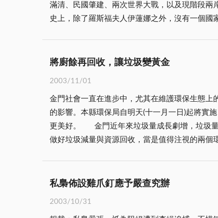
滿清、民國肇建、兩次世界大戰，以及現階段兩岸關係─
心的獲得所需要的產品或服務。而消費者在消費
史上，除了羅斯福夫人伊蓮娜之外，沒有一個國
讓自己的付出也有等值的消費價值。 消費行為是包羅萬象的，但是社會上也充斥著低劣、不實的消費產品，不惟打擊正常企業形象及擾亂市場秩序，也直接的
上，都展現了她的睿智和慈暉，為第一夫人的功
使消費者蒙受損失，如金門高粱酒就是一例。金
容教育，不僅為國家減少衍生的各種社會問題，也
同的酒類，讓消費者遭受金錢的損失及威脅健康
國三十八年，古寧頭大捷後，蔣夫人率勞軍團慰
將廚餘再回收，讓垃圾變黃金
上行走幾乎寸步難行。因之，蔣夫人再三叮嚀，
2003/11/01
先總統 蔣公復職視事後，指示造林列為金門工
金門社會一直在進步中，尤其在維護環保生態上
的「碧疇萬頃不飛沙」、「黃沙帳變青沙帳」的
的影響。本縣環保局自明天(十一月一日)起將實
導國家的夫君為民服務。蔣夫人對 蔣公的襄助
更美好。 金門近年來垃圾量成長劇增，垃圾量的成長固然反映了富庶程度的提高、大量消費習慣的普遍，但也顯示了制度性抑制垃圾成長的執行問題。而確實
「西安事變」；特別是外交上，蔣夫人利用其美國背景，大大地影響美國
做好垃圾減量與資源回收，當是值得注視的兩個
而 蔣公明確指出，無論有無美國協助，他都會
才能使資源回收事半功倍。 資源回收，經過分類處理後都能再生利用，不但可以減少垃圾量及資源耗用，更重要的是可有效延長垃圾掩埋場的壽命。在現有制
要他放棄金馬，他寧願同歸於盡。由於有蔣夫人努力奔波遊說，才化解金馬撤退的危機
度下資源回收再利用，的確在持續性推動中建立
愛令我們感念不已。
倒入附掛於垃圾車後的「廚餘回收桶」內，如此
私梟佈設雞爪釘應予嚴查究辦
染。 就以台北市大都會處理垃圾事例，可讓金門借鏡，台北市各區垃圾車每日七時起，分批至各里定點收取垃圾，到場垃圾車有專收一般垃圾；有專收塑膠
2003/10/31
類、金屬類、玻璃類、布類；及廢紙及紙箱類的