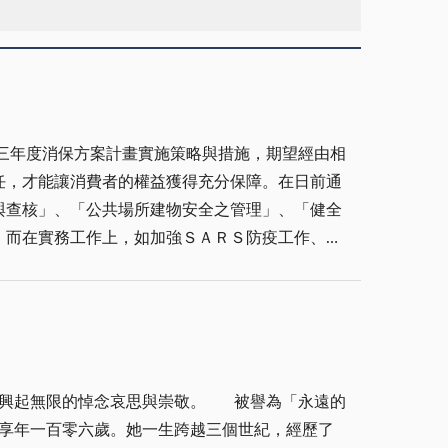
三年度消保方案計畫實施策略與措施，期望經由相
任，才能讓消費者的權益獲得充分保障。在日前通
與查核」、「公共場所建物安全之管理」、「健全
。而在實務工作上，如加強ＳＡＲＳ防疫工作、市
質安全、金融與手機簡訊等詐欺預防、商品標示、
由於遭盜刷的客戶人數多、金額多，因此引起社會
金門地區的消費者保護
認識，進而在消費行為中落實，讓消費者都能獲得
悼念哀思與崇敬。 被譽為「永遠的
者都
，享年一百零六歲。她一生跨越三個世紀，經歷了
、包裝、說明、價格，以及服務等等，讓消費者安