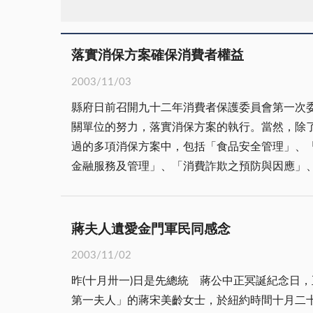
落實消保方案確保消費者權益
2003/11/03
縣府日前召開九十二年消費者保護委員會第一次
關單位的努力，落實消保方案的執行。當然，除
過的多項消保方案中，包括「食品安全管理」、
金融服務及管理」、「消費詐欺之預防與因應」
售食米的安全、仿冒金酒或以類似包裝產品混充
消費者服務及申訴管道及功能的強化等，都是消費者保護的重要工作項目，
者保護工作也相對的多元而複雜，產生的消費糾
蔣夫人遺愛金門軍民同感念
上極大的震撼。雖然金融機構承受所有客戶的損失，但是對
2003/11/02
工作，一直都是由政府主動且不斷的透過各項活
昨(十月卅一)日是先總統 蔣公中正冥誕紀念日，正
最佳的保障。但在實質的消費行為中，消費者是否能真正的注意到
第一夫人」的蔣宋美齡女士，於紐約時間十月二十
應該負有最大的責任，他們必須生產、銷售符合