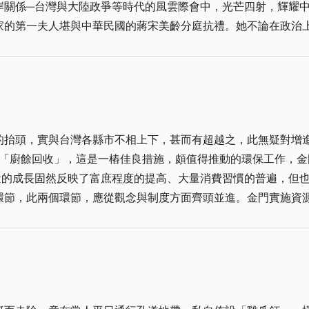
台灣與大陸政爭等時代的風雲際會中，光芒四射，輝耀中外的一位傳奇人物
時，也要注意自己的消費權益，即便是購買一些日常的小用品，
家的第一夫人堪與中華民國的蔣宋美齡分庭抗禮。她不論在政治
能樹立了典範。她的功績長留青史，永遠活在世人的心中。特別
酒是深受消費者歡迎的產品，但在有利可圖的情形下，仿冒、偽
培養造就了這批遺孤與殘障人才。如今她離開人世，才發現他們
的風險。這類不實的產品及服務亂象，就要靠企業、消費者及相
勞金門三軍將士，親臨戰地陣營，鼓舞士氣。十二月天氣，金門
產品在市場中消失，才能讓消費者及企業經營者都有信心，也才能安心、放心。
金門必須造林，以防風定沙，改善生活居住環境。返台不久數萬
作要目中的大政，要求防區軍民，齊力以赴，於是歷任司令官、
的抬頭，實與台灣各縣市不相上下，甚而有超越之，此無疑對增
海上公園。蔣夫人被譽為「永遠的第一夫人」，是因為她學識豐
施「廚餘回收」，這是一樁佳良措施，頗值得推動的環保工作，
很大，在思想上，她拓寬了 蔣公的國際視野；在政治上，以他
媒體與政界對中華民國的支持。 蔣夫人曾發表專文，談及「艾森豪盼自金馬撤退」，
環節，此兩個環節，應從觀念與制度方面齊頭並進。金門實施資
堅決固守金馬這兩個小島。蔣夫人協助 蔣公遊說英美政要，充
。 回想蔣夫人為金門地區所做的諸多大事，對金門的影響深遠，她的遺
了良好默契。明日起再推動「廚餘回收」，我們認為縣民應將可
家裡不滯留一般垃圾及廚餘垃圾，社區不擱置垃圾及廚餘桶，不
資源回收車，另外就是廚餘收集桶兩個，一個桶回收熟食廚餘，