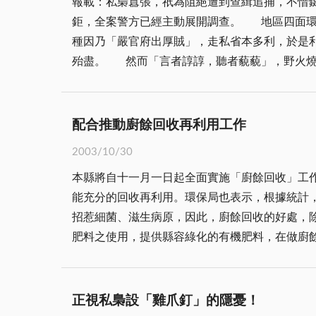
報載：私梟囂張，祇為阻絕遭到查緝追捕，不惜
好，市民也全力配合，最近台北市並與台塑簽約
鉅，全案警方已經主動展開調查。 地區四面環海，防衛動線漫長，因而常有私梟出沒，殊難徹底予以根絕，是查緝機關執行不力嗎？抑或私梟身懷特技？究其
豐收，真是一舉數得。 金門目前應向台北市學習的地方，也就是需要改進的地方是：現在金門民眾處理產生的廚餘，是將廚餘隨便和一般垃圾一樣丟進一般垃
種因乃「嚴官府出厚賊」，走私省本多利，於是
圾車，要不然就是一併倒在擺在路邊巷弄的餿水
殆盡。 然而「言者諄諄，聽者藐藐」，野火燒不盡，春風吹又生。甚至想出佈設「雞爪釘」不法詭計，無視事故發生後，將是人仰馬翻，不堪設想。到時即使
桶」，各鄉鎮居民應作好準備。 落實資源回收，做好廚餘處理，大家一起來響應；要做一個有水準的國民，就要身體力行，要致力環境保護，來創造美好生
逃得了法律制裁，逃得了良心的譴責嗎？ 地區民風淳樸，惡質至此，尚屬少見。再說走私勾當，法有明文申禁，再以毒計對人，即是罪加一等。既然畏懼查
緝，安分做個守法百姓不好嗎？何必要去以身試
律制裁嗎？所謂邪不勝正，治安機關人員依法行事，自有決心面
配合推動廚餘回收再利用工作
安機關職司除暴安良，發現違法脫序行徑，主動
2003/10/30
勇往直前，不會因有雞爪釘阻絕去路，放棄應盡
本縣將自十一月一日起全面實施「廚餘回收」工
即時顯現眼前之情景，篤定血漬斑斑，幸者皮破
能充分的回收再利用。環保局也表示，根據統計
以堪！誠然不是作奸犯科者坐牢服刑就能彌補。 日前新聞見諸報端，立即引起各方議論關切，咸表此風不可長，至盼警方加快腳步，深入嚴查究辦，根絕暴
招惹細菌、滋生病原，因此，廚餘回收的好處，
之氣，維護社會治安。 任何危安徵候或事故之發生，必有蛛絲馬跡可尋，惟需警民通力合作，攜手並肩共同防範，方能竟其全功，因而，大家發掘線索，勇於
肥料之使用，提供縣容綠化的有機肥料，在做廚餘回收的同時，也可培養國民惜
密報檢舉，人人都有責任，尤以雞爪釘之製作，
區，如養豬或是做為有機肥，都是較常見的方法，目前
之地區，一有風吹草動，難保不會走漏風聲，何
顯示一般人物質生活的提昇。在早年物質較為缺
自食惡果，悔恨已晚。
的一些菜葉、飯湯，也都以餵養家畜、家禽為主
正視私梟設「雞爪釘」的隱憂！
惜福、惜物最深切的表現與實踐。 隨著經濟的高度發展，大都數人的生活條件也跟著大幅改善，物質上也比以前有更豐富的享受，在生活型態及消費觀念的改