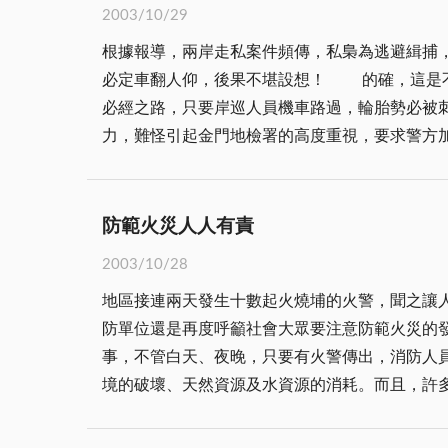
2003/10/29
變，過剩的物質享受卻成為現代人的另一項負擔
根據報導，兩岸走私案件頻傳，私梟為逃避緝捕
的廚餘，竟是佔一般家庭所製造的垃圾中的三分
必定車翻人仰，後果不堪設想！ 的確，這是不容輕忽的駭人聽聞，沙警展示查獲私梟作為逃避緝捕的四件「雞爪釘」，係以厚紙板插滿三寸鐵釘，埋藏在緝私
推動上也都有不錯的成效。 最近在國內比較明顯的例子，就是台北市政府和台朔環保科技公司合作的免費廚餘回收處理，由台朔提供台北市每家戶廚餘回收
必經之路，只要岸巡人員機車路過，輪胎勢必被
桶，再由台北市環保局的垃圾車負責回收家戶廚
力，難怪引起金門地檢署的高度重視，要求警方
本及人力回收每天高達一百五十噸廚餘並妥適的
署偵辦；如果有傷害執行公務員或有明顯殺人意圖，地檢署將依法究辦，從重具體求刑
攻全世界高達二百九十億至三百一十億美元的有機肥料市
對岸小額貿易船登堂入室，有限的海巡、岸巡人
許比不上台北市，但是站在環保工作的立場，廚
貨便宜，購買食用或到市場販售賺取價差，屬於
防範火災人人有責
民情，過去頂多只是發生小爭執而已，並未危害整體社會治安。 然而，時轉勢移，近年來緝私配備雖不斷提升，但是
2003/10/28
趨勢，不再只限於農產品小額貿易，而是來自外
地區接連兩天發生十數起火燒埔的火警，聞之讓
的車聲吵得無法入睡，房舍被卡車強行通過，撞得坑坑洞洞無處索賠，夜夜不得安寧！ 
防單位還是再度呼籲社會大眾要注意防範火災的發生，以免因一時的疏忽而釀
歸，還要吃牢飯；特別是走私槍枝、毒品等違禁
事，不管白天、夜晚，只要有火警傳出，消防人
演出，因而肇事闖禍事件層出不窮。去年四月，
境的破壞、天然資源及水資源的消耗。而且，許
名幹員，亦遭私梟倒車撞成重傷，生命垂危！由此可見，私梟為逃避緝捕，往往不擇
或是火拍打火，更增加了滅火的困難度。此外，
之後海防空洞化，金廈一水之隔，很容易成為兩
大火蔓延、威脅民宅、軍營、雷區、彈藥庫的危急狀況
不單純，其背後潛藏的問題值得重視！我們樂於