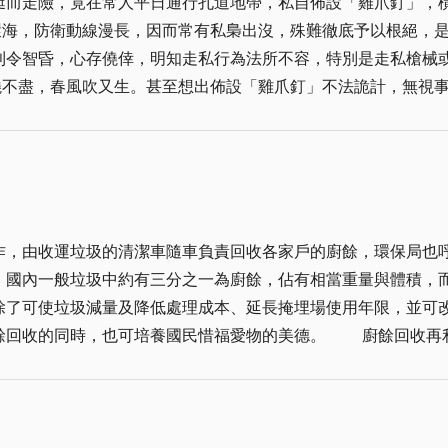
鋌而走險，竟在常人平日通行孔道地帶，私自佈設「雞爪釘」，
，廚餘委由台塑回收，以作為肥料資源，台北市市民的生活品質
利令智昏，心存僥倖，明知走私行為法所不容，特別是走私槍械
桶，最糟糕的是有民眾缺乏公德心的倒進排水溝，引來貓狗亂食
活，唯有舒適美好的環境，才能提高生活品質。明天起家家將廚餘送交環保員再回收，讓金門垃圾變黃金！
法？法律保護好人，但也懲罰壞人；祇要安分守法，嚴刑峻法，
對邪惡，有信心將作奸犯科者繩之以法，不會寬縱手軟。 雞爪釘如同武器，可能
展開偵查追緝，無由推諉卸責，為了達成任務，赴湯蹈火，義不
之神聖使命。反之如屬一般平民百姓，在不知不覺情況之下，因
作，由收運垃圾的清潔車隨車負責回收各家戶的廚餘，環保局也
血流，重者可能橫著抬出醫院病房，這種後果真正出現，造成之
，國內一般垃圾中約有三分之一為廚餘，佔有相當重量與體積，
戾
除了可使垃圾減量及降低處理成本、延長掩埋場使用年限，並可
福愛物的美德。 廚餘回收再利用有不同的方式，各有其最佳應用規模及適用地
並非一蹴可成，需要材料與時間，過程煞費工夫，搬運佈設，也
仍然有許多人回收餐廳或家戶的廚餘做為養豬的「三餐」，更以此成為另
況雞卵密密也有縫，按圖索驥，便可手到擒來，至盼私梟迷途知
乏的年代裏，真的是「一粥一飯常思來處不易」，所以對於可以
，絕不浪費，正可以說達到「物盡其用」的目的。在那個年代中