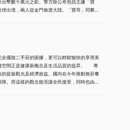
新台幣數千萬元之鉅。警方除公布包括主嫌「寶
也在走下坡，熱度一直在消退中。此應及時扭轉，
途徑出境，兩人從金門偷渡大陸。「寶哥」同夥吳
之安排，天網恢恢，疏而不漏，相信作奸犯科者，
我們再次呼籲政府以積極作為，強化與提昇地區運
自動櫃員機轉帳提款。人頭帳戶充斥。多重人頭電
、甚至亞運，為金門爭光。
普通之類型則有：一、假退稅，發放老人年金，真
財。五、假借「聯合金融中心」或「全國金融控管
完全擺脫二手菸的困擾，更可以輕鬆愉快的享用美
購名牌詐財。九、冒牌網路騙卡號Ａ錢。十、假租
空間正是健康新概念及生活品質的提昇。 專
風波之發生，政府有
效的提振觀光及經濟效益。國內在今年推動無菸餐
完全責任如數予以理賠，絕對不讓存款戶權益受到
保障。而這樣的觀念能否讓全民接受，同時也由深
期以一網打盡，維護社會整體治安。 有人
正也顯示時下一般人警覺低落，不然「假退稅真詐
不出熱鬧、豪爽的氣氛，也形成國人特殊的飲食文
檢討，輕易受騙原因究竟安在？所謂經一事，長一
原本奉行「飯後一根菸，快樂似神仙」的「癮君
，不可不採取綿密防範作為，而也希望社會存款
的徵詢同座的意見，或是自行到吸菸區、室外解解
責任。捨此銀行業者、金融單位難能永續經營與存