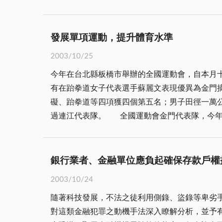
發揮高粱的經濟利益，興建酒廠，釀造高粱酒，
民國的史頁，曾因被選為郵票躋登世界舞台，成
遺愛金門，必將千秋萬世。 胡將軍不愧為中華民國之儒將，中國歷史的政治家，他的所作所為，堪為後世典範，他的言論將影響後世萬萬年。回想他對金門古
其，賴生明的遺族重回莒光樓前，代表著眾多無
寧頭大捷後的檢討，以及當年他興建莒光樓，選
發展單項運動，提升體育水準
胡將軍在他的著作︽泛述古寧頭之戰︾一書裡，檢討戰役大捷的因素：第一、光榮傳統的發揚：胡將軍認為當年參加古寧頭戰役的軍隊，都是 蔣公所培育的
2003/10/25
黃埔子弟幹部，乃為部隊的靈魂，身先士卒，始
今年在台北縣板橋市舉辦的全國運動會，自本月十
當戰爭正在激烈進行中，親臨戰線，深入行伍，
有在跆拳道女子代表選手蘇麗文表現優異為金門
範。第二、精神戰力的重要：第十四師團長李光
礙、跆拳道等四項獲四個第五名；男子田徑一萬
三、師克在和：為了打勝仗，各部隊都能和衷共濟，不計個人的權位名利。 胡將軍在「金門憶舊」
過連江代表隊。 全國運動會金門代表隊，今年參加七個項目比賽，原本看好跆拳道選手蘇麗文(八十八年、九十年全運會金牌)、林煥然、林佳潭、陳松琦(九十
過。他說，莒光樓建於民國四十二年，設計人是
二年大專盃金牌)、健美選手汪在莒(九十二年中
「莒光樓」的題字人賴生明，富有身教的意義。
金門擁有良好的運動環境，又不惜巨資興建現代
銅牌獎十萬元)，而獎金最高排名第一的雲林縣也不
銀行業者、金融單位應負起確保存款戶權
與發展，經年以來，無論參加縣運、全運、亞運
2003/10/24
由於天然環境適合各項運動的訓練與培育，年年
隨著科技發展，不法之徒利用側錄、盜錄等卑劣
掘人才及培訓之不足，使得運動優秀選手斷層而接續無人，唯今之計
對這類金融犯罪之動機手法深入瞭解分析，並予有效防止根絕，藉以確保社
常舉辦籃球比賽，不過好像好手越來越少，優秀選手更是