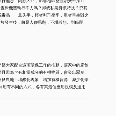
橫行無忌，罔顧人命，影響地區整體治安至深且
、台北市的國際形象、台塑的肥料來源，都因此而
或毒品，一旦失手，輕者判刑坐牢，重者畢生毀之
，製造環境髒亂。明天將有專門回收的「廚餘回收
又能奈我何呢？倘若不改罪行，雞爪釘阻擋得了法
傷害好人，治
容辭，不入虎穴，焉得虎子，即使犧牲生命，也得
而撞上私梟佈設之「雞爪釘」，說時遲，那時快，
呼籲大家配合這項環保工作的推動，讓家中的廚餘
傷害程度，可能使一個美滿之家庭肇生悲劇，情何
而且因為含有相當成分的有機物質，會發出惡臭、
改良農地土壤酸化現象，增加有機資源，減少化學
得假手於人，動用交通工具，在幅員狹小聚落而居
一項副業。 廚餘的增加正可以
返，趕快出面去向警方自首，以免到時手銬加身，
用、可以吃的物質，都極為珍惜，即便家中有剩餘
，這些方法、觀念都是極為正常的生活習慣，也是