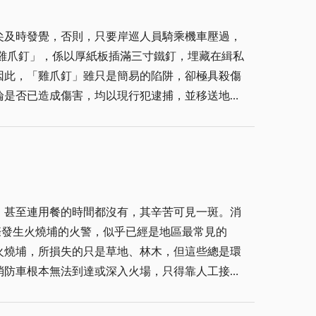
食習慣慢慢的講求回歸自然、簡單；而在國內過多
尖及時發覺，否則，只要岸巡人員騎乘機車壓過，
餘回收再利用是必須要走的道路，國內許多縣市在
因此，「雞爪釘」雖只是簡易的陷阱，卻極具殺傷
在這樣的合作關係下，台北市政府可以以最少的成
論是否已造成傷害，均以現行犯逮捕，並移送地檢
塑企業更計畫斥資上千億元，打造廚餘回收車，搶
當然，金門地區廚餘量或
於蔬果等農漁產品，大抵是沿海村落居民貪圖大陸
然在有形的實質經濟收益，更重要的是在永續的環
往來是擋不住的潮流。而海巡、岸巡人員也能順應
保價值，更值得我們去關心、配合、推動，而這一切工作，都是每一個人在為我們美好的生活環境盡一份應有的責任！
、洋山等地居民的投訴電話，聲稱夜夜被載運私貨
，甚至連用餐的時間都沒有，其辛苦可見一斑。消
心驚膽顫，倘遇查緝追捕，更可能慌張失措或搏命
火燒埔，所損失的只是草地、林木，但這些總是環
私大陸酒的台籍私梟開車衝撞；上週澎湖海巡隊兩
消防車根本無法到達或深入火場，只得靠人工接力
地、林木，因此，發生火燒埔的地點，常常會出現
釘」陷阱向公權力挑戰，在在凸顯地區走私越來越
成更大的災害。 其實，消防單位
增加海、岸巡人力與緝私配備，同時，警方亦應配