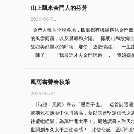
去，搞得店家怨言不斷，咒罵生意真歹做。 從
來說明夫妻融合的真諦為這對新人福證之外，在
山上飄來金門人的芬芳
忘，特別是在街頭街尾賽跑、打棒球和衝腳踏車
兩人結婚就像雙方重新塑成彼此，情感水乳交融
2026/06/01
球的人有住在附近的長輩，也有不認識的人，有
日子裡，希望我們能在上帝的帶領下，學習愛，
金門人散居全球各地，四處都有機緣遇見金門鄉
光身上幾百元，還將脖子上的金項鍊和手錶、戒
一起走下去，因為你是我想共度一生的人。」恩庭
的風雲雨霧，以及晨曦和夕陽。 陽明山和故鄉
時客串的計分小弟，有時也做得「離離落落」，
切都加速我們來到此時此刻……我常常說婚姻是
故鄉美好風水的呼喚。那份「故鄉情結」，一生
球，趁著沒人的時候偷偷拿起球桿，依樣畫葫蘆
遠，可一想到妳啊，我就想回家，如果愛真的有
一陣子」，「我最近才去金門玩過」，「我媳婦
到對手，還經常殺得大人們措手不及。 當年，
們見證了這對新人愛的盟約，我要用最通俗的語
好友牽線下，遲早都會相識。 退休後搬入新家
只得轉移陣地到金城鎮公所後方，俗名「大溝」
就讀文大，畢業工作後，有點積蓄，就在山上購
時約上幾人循著紅土壁溜入營區，可以開心打發
聽起來就是親切。他五十幾快六十了，一臉金門
上常有人切磋球技，有一天看到幾個念外語學院
風雨書聲春秋筆
敬的孝子和金門人。 好友介紹下，得知一位在
面，聽到別人在路上亂喊：「金門球王」，有時
2026/05/31
聊。過幾年，來不及認識，乙君就搬走了。如今
家梳洗的空檔，一時手癢跟人家打了幾桿，連續
《詩經．風雨》序云「思君子也」：這首詩透過
識的。他謙遜有禮，平易近人。他鄉遇故知，相
「這些人平日經常惹事生非，你敢跟他們一起打
或期勉在逆境中保持清高，藉以表達堅定信念之
絕。 不是我不近情理，而是我喜歡一切隨緣隨
華航服務，一直做到座艙長才退役，幾年前她來
往聖繼絕學，為萬世開太平！」期勉讀書人對天
暖流，我就心滿意足了。 丁君一家人，是我們
身作則，所以不方便與她合影。聽說我沒再打撞
世開創永久太平之使命感！ 此使命感，至明代
暖和芬芳之中。 去年，有位鄰居阿婆的兒子，
似乎傳來那熟悉的撞擊聲。也許，往事都是曾經