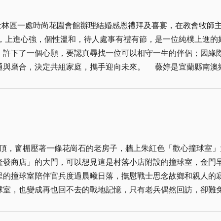
會享受人生？倒是還有點印象。不可否認，由於受到孔子、老子
分。 陳長慶只唸到初一，就因家貧而輟學，可是文學是他的信
這兩種不同思想觀念的混合，產生了一種和諧的人格。毫無疑問
市士林區一處時尚花園會館辦理結婚感恩禮拜及喜宴，在教會牧師
地之優，題材之廣，金門人少有人可以匹敵。呂坤和當文化局長
行及文化的享受、享受大自然等等。幾乎將每個人，一生的生活
，上進心強，個性溫和，待人處事有禮有節，是一位純樸上進的
、大事在辦，從2019年開始，三個月一個檔期，到如今不知有
許下了一個心願，要認真尋找一位可以相守一生的伴侶；因緣際會
給職的金門文學館一人館長，他只問耕耘，不問收穫，幹得很起
通與磨合，決定共組家庭，攜手迎向未來。 薇婷是宜蘭縣南澳
。 陳長慶就是一個有心人，他不以自己的學歷自棄，發揮了老
生，聰慧勤敏，性情溫柔婉約，擁有泰雅女性獨特的剛毅與優雅
門文學館那一畝三分地，踏踏實實地辦，把它當成一件肩承的歷
碩士在職專班，每天南澳台北通勤，備極辛勞，但她毅力堅韌，
門的地瓜精神。 地瓜深藏不露，耐苦耐旱耐寒，在惡劣的天氣
習俗，男方要去女方家提親。2025年12月06日，內弟邀請
，不張揚，不炫己，不問環境好壞，只求盡其在我，恰符合金門
苗栗泰安鄉的哥哥姊姊幾家人都專程回來，一睹這位準姑爺的風
張揚起旗號。 然而，金門文學是陳長慶一個人的事嗎？不是，
成員見面，由她的五舅顏先生致歡迎詞，並逐一介紹在場家人，
講得天花亂墜都沒有用。請問金門自詡自古文風鼎盛，為何只有
頂，窗楣壓著一條花崗石的老房子，牆上朱紅色「歡心撞球室」
洽，完成了結親之禮。 今年2月28日是他們倆訂婚的日子。游
演出一人的金門文學武林？ 賴清德總統最近在國家文藝獎贈獎
隆發商店」的大門，可以想見這是村落小店附設的撞球室，金門
平安豬分切儀式」，紅色橫幅之外，棚子的右側擺了一座掛滿喜
」他並強調文化底蘊是支撐偉大國家的力量。這雖然是對台灣本
里的撞球室陪伴官兵度過晨曦日落，撫慰戰士思念故鄉和親人的
願盡餘生以慷慨。」兩行小字；魁梧壯碩的恩庭，穿著泰雅族服
鄒魯掛在嘴邊的金門，可不可以尊重作家是人類靈魂的工程師，
室，也變成再也回不去的戰地記憶，只有老兵偶然回訪，卻難免於觸
嚐，其中一種香蕉口味的「香蕉飯」，口感清爽，風味特佳，可
平日如雷貫耳，耳熟能詳。試問要如何落實金門這塊島嶼的靈魂
全島各地從城區到鄉下到處可見。戰士穿梭來去的後浦城區，包
會舉行，由薇婷在教會任長老的五舅顏先生司會，該教會王平安
來到，不時還可看到當地好手與戰士比劃，輸贏場面高潮迭起，
為他們行禱告與祝福儀式。 結婚感恩禮拜當天，由基督教宣道