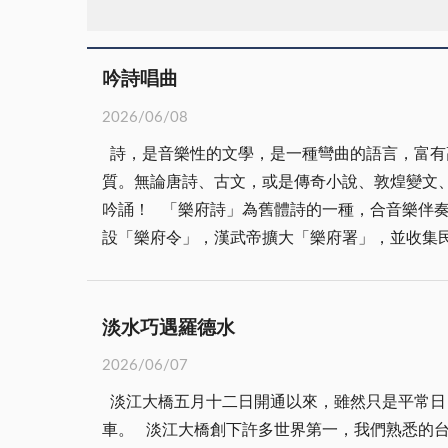
吟詩唱曲
2026/06/08
詩，是音樂性的文學，是一種彎曲的語言，富有
質。無論唐詩、古文，或是傳奇小說、敦煌變文
吟誦！ 「樂府詩」為舊體詩的一種，合音樂伴
設「樂府令」，漢武帝擴大「樂府署」，並收集
下來的歌詞，從標題上，詩依然可以看出合樂的
發」，故多長篇的敘事詩，如《孔雀東南飛》、
詩，帶入閩南古唱腔，伴奏以南管管調唱出來。
淡水巧遇羅德水
韻、江西調、江蘇調、安徽調、湖南調、宜蘭酒
2026/06/07
詩韻，再加進南管唱唐詩。 後蜀主孟昶，喜好
淡江大橋五月十二日開通以來，雖然只是平常日
成南管音樂，尊孟昶為南管音樂的祖師爺。每一
車。 淡江大橋創下許多世界第一，我們熟悉的
管、五空管、五空四ㄨ管、倍思管四個管門，填