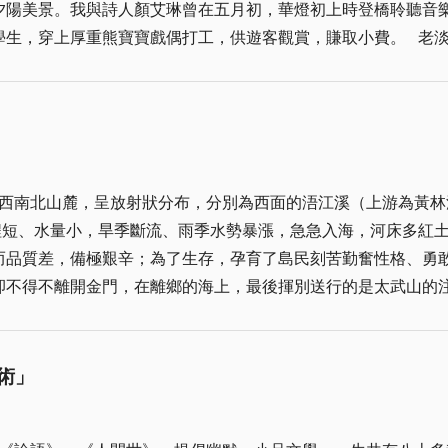
夕陽美景。我與詩人顏艾琳曾在五月初，華燈初上時登橋聆聽音
原籍南安）、林素梅（原籍永春），「萃取南管精華雅韻；鑲崁
學生，穿上厚重熊寶寶戲偶打工，供遊客觀賞，賺取小費。 老
，增強南管音樂的文學性；契合詩詞文學的音樂性。用閩南語唱
位行人小跑步經過身旁，我回頭忘情地大喊，「羅德水……」他
府詩，陳秀月唱五空四ㄨ管，中央大學李國俊教授提供，青玉齋
發表金門建設等短評，金門教育處任內，創辦青少年文學獎，沿
，高堂明鏡悲白髮，朝如青絲暮成雪。人生得意須盡歡，莫使金
，《金門文藝》總編輯張姿慧忽然感慨，讚揚王婷不容易，當年
生。將進酒杯莫停。與君歌一曲，請君為我傾耳聽。鐘鼓饌玉不
時崎嶇路，而王婷有心，經常邀聚同鄉，完全沒有成功企業家的
主人何為言少錢，徑須沽取對君酌。五花馬，千金裘。呼兒將出
邀請香港、台灣多位藝術家與會，遊覽車曾經路過燕南書院，我
南曲小調，五空四×管、台北天籟詩社傳唱的古調吟誦，金門樂府
西南北山麓，呈放射狀分布，分別為西面的浯江溪（上游為黃林
學的燕南書院，從「海市蜃樓」「寫成」一磚一瓦，而今已是輝
仁吟詩： 〈（合唱南音）春江潮水連海平，海上明月共潮生。
程短、水量小，旱季斷流、雨季水勢暴漲，急急入海，河床多紅
可惜並非楊樹清院長邀約。 同鄉們唱歌時，楊樹清與牧羊女合
沙看不見。 江天一色無纖塵，皎皎空中孤月輪。江畔何人初見
而品質差，備極艱辛；為了生存，孕育了島民刻苦勤奮性格、勇
著基隆路、忠孝東路幾棟大樓說，她曾經在此服務升為經理，然
長江送流水。白雲一片去悠悠，青楓浦上不勝愁。誰家今夜扁舟
卻不得不離開金門，在離鄉的海上，最後揮別送行的是太武山的
樓，也一定滄桑難數。 我也是征戰的成員，由父母領隊，在毫
砧上拂還來。此時相望不相聞，願逐月華流照君。鴻雁長飛光不
，當孤身往返、飄盪於台灣海峽的波浪上時，那種對家園想拉近
月多少路，如同在王婷居家、附設的包廂，唱李子恆的〈秋蟬〉
（合唱南音）斜月沉沉藏海霧。碣石瀟湘無限路。不知乘月幾人
往的人事變換與歷史更迭。 太武山的西麓有一片緩坡谷地，約
間感。李子恆低調慣了，我曾經做過實驗，詢問幾位朋友，「聽
的遺音錄音，我老是學不會他金門的吟詩腔。粧佛師張洲源表伯
草、相思樹叢生，花崗石裸露，土壤偏紅，局部開墾為旱田地瓜
臣，很少被人認識跟討論，看到楊永斌教授侃侃而談淡江大橋，
術」
管，就不曾聽他吟過詩，恐怕金門詩腔已成絕唱了，引以為憾！
試種稻米以維持生活，將旱地變良田。現任台北市金門同鄉會現
空力挺。 與羅德水巧遇沙崙海濱的無名小徑，更有隔世為人之
我們老家─小徑村，童年時常聽母親講述當年開發山內埔農業的
德水說，「都在這一條上，總會再遇見的……」。