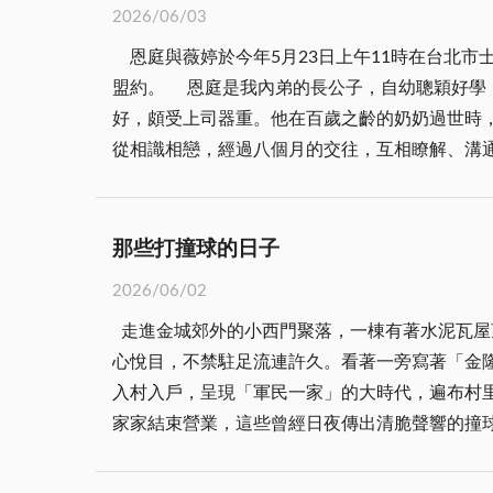
圇吞棗也是有的；有時似懂非懂，不過談到誰最
2026/06/03
石，碧山的文學成分減色，睿友文學館的文學失
庸哲學」，一半消極的道家，一半積極的儒家，
恩庭與薇婷於今年5月23日上午11時在台北
的時間耕耘文學，創作力之豐富，數量之多，質
活的藝術」還談到生活的享受、休閒的重要、旅
盟約。 恩庭是我內弟的長公子，自幼聰穎好學
館長迄今。 陳長慶當館長，真的把它當一件正事
澱、獨到的見解，頗值得細細玩味。
好，頗受上司器重。他在百歲之齡的奶奶過世時，
光，給金門文學增加亮度、厚度與高度。他是無
從相識相戀，經過八個月的交往，互相瞭解、溝
事都可為，印證了古語天下無難事，只怕有心人
睛與高挺鼻樑，散發出自然的健康美；她麗質天
品，成為認識戰地金門生活的津梁。另外他在金
間，工作之餘考取輔仁大學財經法律學系原住民
一種特質，我思前想後想出了解方，認為他有金
懂得生涯規劃的好姑娘。 當他們論及婚嫁時，按
爭努力求取生存。陳長慶的創作精神與辦事方式
那些打撞球的日子
族部落，薇婷的五舅、七舅及遠在屏東、雲林、
的付出。假如不是他，金門文學館不會到今天還
2026/06/02
已備好茶水及點心，熱誠的接待我們。雙方家族
只要肯作事，就會作出一番事出來；不願作事，
走進金城郊外的小西門聚落，一棟有著水泥瓦屋
內弟介紹隨行人員，雙方家人懇切交談，氣氛融
為何只讓陳長慶一人揮舞著文學的大纛，在碧山
心悅目，不禁駐足流連許久。看著一旁寫著「金
雅族習俗進行「楊恩庭弟兄游薇婷姊妹泰雅傳統
度；文化與藝術就決定了這座島嶼靈魂的深度。
入村入戶，呈現「軍民一家」的大時代，遍布村
「吾家有喜」四字，左下方有「得一人之偏愛，
桃園，去年已經成立了文學館，那個天天把海濱
家家結束營業，這些曾經日夜傳出清脆聲響的撞球
婷的母親親手做了許多泰雅族傳統美食供大家品
式的應景文學館呢！ 金門文化底蘊深厚，我們
老一輩鄉親口中的撞球間，有如雨後春筍出現，
口。 訂婚感恩禮拜假台灣基督長老教會碧候教
煙花，想盡辦法撐起金門文學招牌的門面。
「軍樂園」旁一帶的撞球間，吸引休假官兵蜂擁
及恩庭所在的教會牧師胡偉騏一家也遠從台北來