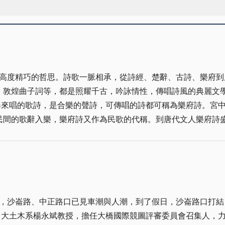
高度精巧的哲思。詩歌一脈相承，從詩經、楚辭、古詩、樂府到
、敦煌曲子詞等，都是照耀千古，吟詠情性，傳唱詩風的典麗文
奏來唱的歌詩，是合樂的聲詩，可傳唱的詩都可稱為樂府詩。宮
民間的歌辭入樂，樂府詩又作為民歌的代稱。到唐代文人樂府詩
痕跡，因有題「歌、行、吟、曲、樂、弄、操、引、調」等字眼
《木蘭詩》，至唐李白集樂府詩之大成，有五古樂府、七古樂府
師大國文系教授邱燮友採編的《唐詩朗誦》，採錄台省、外省古
令、常州調、客家調、福建調、流水調、雲林聯吟社唱腔、宜蘭
音樂，善於作曲，配上花蕊夫人的宮詞─「花間詞」，歌舞合樂
，沙崙路、中正路口已見車潮與人潮，到了假日，沙崙路口打結
首唱「曲」，出自南管曲調系統之曲牌傳至今日，非隨意創作。
台大土木系楊永斌教授，擔任大橋國際競圖評審委員會召集人，
詞入曲牌，琵琶、簫管、二絃、三絃啟奏，即可持節和歌。跟詩