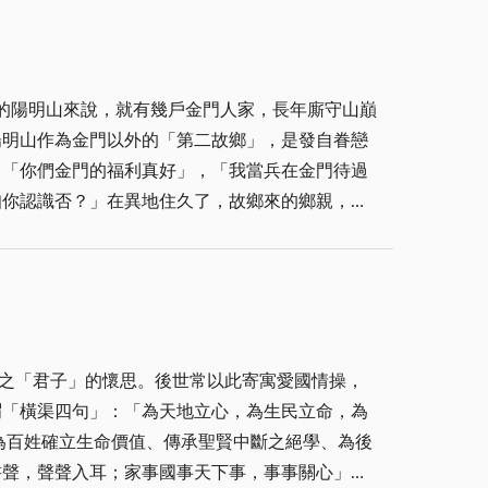
感的老街有不一樣的情感，與它有關的往事念念不
裡「我泥中有你，你泥中有我」的經典之句，勉勵
撞球，有時店家忙其他的事，還要我幫著計分，打
在上帝的見證下成為彼此一生中的陪伴……未來的
來才知道他們是打球賭錢，還曾看過阿兵哥不但輸
，而是往後的每一天，我都願意牽著你的手，陪你
的陽明山來說，就有幾戶金門人家，長年廝守山巔
車站的方向跑上去。 我的數學一向不好，這種臨
個人生一樣才相遇，我們身邊不論好的、壞的，一
陽明山作為金門以外的「第二故鄉」，是發自眷戀
的喜愛，總是細心看著那些高手變換架桿和出桿送
；我們一起面對世界，承擔未來。人間很大，路很
：「你們金門的福利真好」，「我當兵在金門待過
桿到作球、解球竟也有模有樣，在同年齡層已找不
恩禮拜，在喜悅、和諧、溫馨的基督教儀式中，我
知你認識否？」在異地住久了，故鄉來的鄉親，在
，還會公告周知，讓人提心吊膽。上了高中以後，
），讓我們的新居增添無比溫馨和安心。甲君大學
直接彈出檯外，但至少安全不會被教官抓到，放假
早起健身，才首次遇到他，一見如故。金門鄉音，
到進入輔大，學校後門大學新村有一間撞球室，晚
門陪伴年邁父親，台金兩地奔波，真是一位讓人尊
自己的球技沒有生疏太多，還可以應付一些小場
口，看他忙著，生意不錯，只能打個招呼，無緣多
村玩，看到自治會旁有一間彈子房，趁著等同學回
溫情。 丙君是二、三十年前在山裡健行遇見、結
到，急忙拉著我趕緊離開，在村口劈哩啪啦直罵：
之「君子」的懷思。後世常以此寄寓愛國情操，
棟透天豪宅，曾多次邀我去他家坐坐，我都懇辭謝
再跟人談到有關撞球的事。 後來，這位同學進入
謂「橫渠四句」：「為天地立心，為生民立命，為
，互相寒暄問暖。知道山上有來自故鄉鄉親的這道
純甄，但因公司在執勤時有嚴格規定，自己更要以
為百姓確立生命價值、傳承聖賢中斷之絕學、為後
來，我們時刻陶醉在，他們一家人溫良恭儉讓的溫
星閃閃爍爍，好像散布球檯上的明亮色球，耳邊也
書聲，聲聲入耳；家事國事天下事，事事關心」，
知，立即伸出援手救急。 與我熟識的這位阿婆，