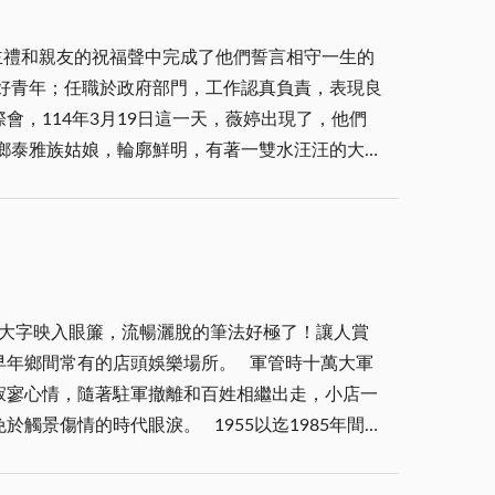
、孟子、莊子等諸子思想的影響，到了子思的「中
仰，金門的苦難遭遇成為他創作的養料。他用一生
，陶淵明達到了這種心靈契合的和諧境地。 「生
主禮和親友的祝福聲中完成了他們誓言相守一生的
之時，慧眼識英才，請他擔任金門睿友文學館首任
全貌都包括了。其中盡是生活的智慧、文化的沉
好青年；任職於政府部門，工作認真負責，表現良
多少金門作家在此陳展過。陳長慶把它辦的風風光
，114年3月19日這一天，薇婷出現了，他們
勁，也幹得有聲有色。由此可知，只要得人，什麼
鄉泰雅族姑娘，輪廓鮮明，有著一雙水汪汪的大眼
天爺給他的才華，為多難的金門留下了許多文學作
氣質。工作於家鄉南澳的她，在和恩庭認識交往期
史盛事，一場文學經典的範式在經營。陳長慶的這
立志努力在進修學程內完成學業，是一位有理想且
與環境之下不低頭不屈服不放棄，都要與天爭與地
我們夫婦和兩位妹妹與恩庭同行，前往南澳碧候泰雅
地瓜精神的特色。創作，默默地耕耘，辦事，惦惦
采，也展現他們重視這門親事的程度；她的母親早
絕對不是。但是以陳長慶的率身而為，讓我們看到
顏先生言談間幽默風趣，讓人印象深刻；男方則由
蔡復一一人沾上晚明竟陵派的邊？文化底蘊深厚，
大字映入眼簾，流暢灑脫的筆法好極了！讓人賞
家上上下下忙裡忙外，喜氣洋洋。清晨六點，按泰
典禮上說：「如果政治和經濟決定了社會前進的速
早年鄉間常有的店頭娛樂場所。 軍管時十萬大軍
字的竹架子，兩側有小燈籠的擺飾，紅紙上書寫
島說的，對金門同樣適用。 那個工廠林立之地的
寂寥心情，隨著駐軍撤離和百姓相繼出走，小店一
飾與腰間的佩刀，其模樣頗有泰雅勇士的氣勢。薇
什麼時候也可以成立一座可大可久，而不是急就章
景傷情的時代眼淚。 1955以迄1985年間，
說是養生的健康美食，讓我們這些初嚐者讚不絕
深度呢？請不要讓陳長慶一個人努力在碧山那兒放
括模範街和北門中興路口、西門里紅大埕，以及
牧師主禮；她在宜蘭市教會傳道的七舅雅崴·牧師
因此偶有糾紛事件，還引來憲兵隊在附近走來走
會復興堂牧師胡偉騏主禮，他除了用聖經上的經文