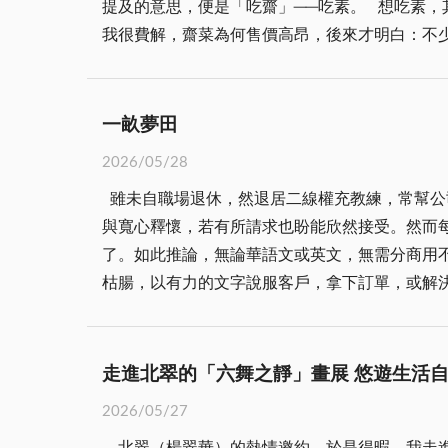
提及的意思，便是「吃齋」──吃素。 想吃素
才能集中養分。 「整塊田都要翻？」 整塊田
我很費解，齋菜為何售價高昂，後來才明白：不
才知道那些翻藤的下午都沒有白費。 到了秋天
真。 這類特色，我早年便有所耳聞，後來吃過
小小散在田面上。阿公說，我們撿大顆的就好。
上排皆是吉祥祝福語、吉利話，倘若沒有下排標
撿。有些人家沒有田種地瓜，平常也要吃地瓜稀
燒、燒肉、牛肉片等葷食。 還有「道法自然」
把土塊燒熱了，把地瓜丟進去，外面用土封住悶
一畝夢田
汁。鴛鴦、太極，本就象徵陰陽調和、圓滿成雙
好吃的東西。採收回來的地瓜吃不完，就要做成
2026/05/28
宴席之上我素來寡言，那日看著菜單，忍不住對
飯。 「所以你們一年四季都在吃地瓜？」 是
雖未自職場退休，然退居二線權充教練，常幫公
緩說道： 「這張菜單上，每道菜都有兩個名字
藤？到最後，金門的地瓜幾乎都是台灣進口的了
與寬心釋懷，若有所請求也盼能欣然接受。然而
才道出菜式的本源，寫明由何種食材烹製而成。
些，再做成地瓜簽送給親戚、鄰居，剩下的留在
了。如此推論，無論華語文或英文，無需分商用
寓意吉祥的虛名，任我再聰明也無從猜度。直接
枯腸，以有力的文字說服客戶，拿下訂單，或解
聆聽，露出會心淺笑。我越說越是坦然：「再者
長不棄，邀我為文誌慶。趁此檢視少時閱讀的書
暗含修行之意，效仿出家人的出世心境，本該吃
愈好，無論長大從事何種行業，如虎添翼皆有加
是只為欣賞以假亂真的廚藝匠心，那便另當別論
及勝出的原因，該媽媽直言不諱得獎者常埋首於
不詳。我沒有繼續深究當下齋菜的風氣，畢竟這
走進北翠的「六舞之靜」畫展 悠遊生活
所以當老爹不經意地叨唸：「妳頭先燒燒，後壁
是商業行銷的需求。 我暗自思索：真正潛心修
2026/05/27
熱鬧鬧開張，除了其中金門寫作協會與金大華語
段。 這一日的齋菜聚餐，滋味平平。大抵是被
北翠（楊翠華）的熱情邀約，於是得暇，我走進