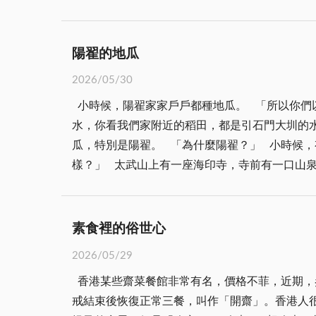
期許讀書人應以天下為己任，在修身養性之餘，更要關
滿心感激地向我提起丁君一家人的慷慨借助，才
曾垂訓：知識分子，必須以所學所思，發展出對國
人，都從艱困的冷戰金門煎熬過來的，母島教誨
獨裁專制者，緣於你我不理會家國大事，縱容所
陽明山上應還住有金門人，默默傳播金門人的美
陽翟的地瓜
心，舉凡家事、國事、天下事，均直言而筆，以
2026/05/30
倚，酒入愁腸，化作相思淚。」非但無礙於「居
小時候，陽翟家家戶戶都種地瓜。 「所以你們
子之手」、「聽雨」、「休戀逝水」、「悟有我
水，你看我們家附近的稻田，都是引石門大圳的
倚，酒入愁腸，化作相思淚」之映照。 映照所
瓜，特別是陽翟。 「為什麼陽翟？」 小時候
之情懷，致而對父母地金門諸項政策、前景展望
樣？」 太武山上有一座海印寺，寺前有一口山
「不知誰是到菴人」、「滄浪之水」、「願起緣
說，地瓜田澆的水都是從太武山佛祖堂前流下來
事天下事，事事關心」之宏願，更妄談「廓清宇
候，你是不是有看到山上的花崗岩？花崗岩風化
山」、「共維漢疆何以倚」、「風雨書聲巨流河
層。而且花崗岩裡有很多金屬礦物，加上風化以
侯、討大夫之春秋志節？尤者，這是一個反智論(ant
素食裡的俗世心
流下來的水是不是真的，陽翟的地瓜確實是金門
下事，事事關心之志節，方不負春秋筆！
2026/05/29
對。可是地瓜不是一年四季都有，夏天開始採收
香港某些齋菜餐館非常有名，價格不菲，近期，
成再給我就好。 我小學常常到田裡幫忙，放學
戒結束後恢復正常三餐，叫作「開齋」。香港人
這些新根會搶走養分，讓原本的地瓜長不大、長