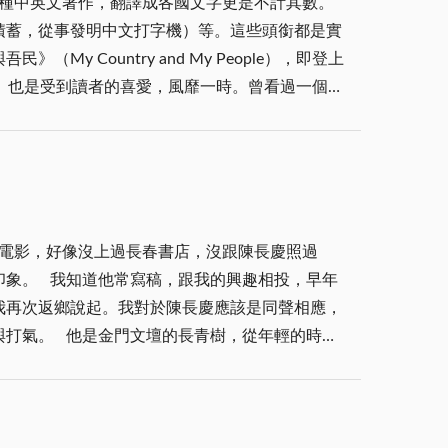
種中英文著作，翻譯成各國文字更是不計其數。
選址在山內埔，為國軍先烈建造公墓。據說胡璉將
積蓄，從事發明中文打字機）等。這些頭銜都是實
 建墓其一核心是收殮忠骨，集中安置古寧頭戰役
Country and My People），即登上
山護持，前有淺谷溪流（現墓園內的太武橋下，水
ving）也是受到讀者的喜愛，風靡一時。曾看過一個短
太武山是金門最高峰，先烈公墓建於此，象徵護國
一堆數據或文獻。但由深諳英語的林語堂，以英文
路五段入口，恭立國父銅像見證戍邊歲月；沿路西
國文化。林語堂還曾將英文的humour譯成中
挺肅立，則緬懷捨身守土的無名英烈；續往西行，
，幽默應包含「幽默」與「悲憫」，是對人生矛盾
傳說胡璉擇此建莒光樓，乃因此地為「螃蟹穴」，
自己的陽明山宅邸做設計，強調「宅中有園，園中
自玉章路、伯玉路，一脈相連，串起牌樓、銅像、
往造訪；倒是幾年前，經小三通往廈門，曾在鼓浪
武山下的山內埔，如今是一片規劃完整的陵寢園
電影，好像沒上過長春書店，沒跟陳長慶照過
先應也是一處典雅洋溢的建築，可惜年久失修損壞
印寺的中途旅遊景點；人們都知道太武山公墓、玉
印象。 我知道他常寫稿，跟我的興趣相投，早年
也品嚐類似家鄉的美食。還以母語，閩南語寫了一
我再次返鄉說起。我對於陳長慶應該是同聲相應，
晉，桃源人不知。 父老皆伯叔，村嫗盡姑姨。地
與打氣。 他是金門文壇的長青樹，從年輕的時候
日戴草笠，明日裝入時。 退去白花袍，後日又把
，1972年捋了戰地政務的虎鬚，就發起創辦金門
期，已不記得是小學高年級還是唸國中。冬日在老
拉松一般。 我主持金門書院的時候，陳長慶是金
刻古樸且深具韻味的花鳥、人物、吉祥圖案。雖
相談甚歡。陳長慶趁機請黃春明老師題字：「阮的
確確實實記得那些片段。讀到諸子先賢的論證，囫
金門的文學地景與訪客的打卡熱點。沒有這一塊碑