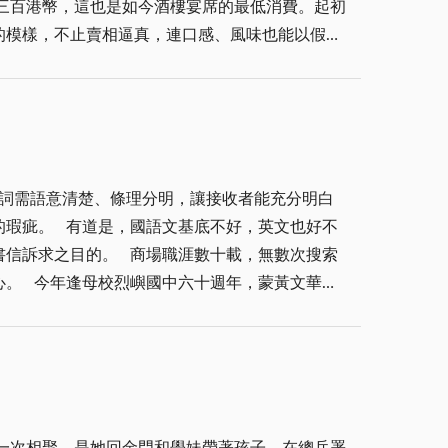
三百港幣，這也是如今酒樓宴席的最低消費。起初
為什麼要這麼麻煩，但後來收成的地瓜又香又甜，
的模樣，不止賣相逼真，連口感、風味也能以假亂
犁，整片田翻過一遍，地瓜就從土裡滾出來，大大
，心中不免感慨萬千。九道菜的菜名分上下兩排，
。」 阿公說，小的留在那裡，讓別人家的小孩來
明「五色拼盤」，成品模樣、口感，全然酷似叉
過來撿。 撿完地瓜，我們會在田邊做一個土窯，
盤為太極陰陽魚紋樣得名，盤面鋪有紅白兩款醬
，要兩隻手輪流換。 「感覺很好吃。」 那是最
刻各類葷菜，尤以肉食的外形、風味為模仿範本。
、放到春天，沒有新鮮地瓜的季節，就煮地瓜簽稀
說話，都十分專注，便拿起印製精美的功能表，緩
賺的錢比種一年地瓜還多，誰還要在田裡蹲著翻
詞需語意清楚、條理分明，讓接收者能充分明白
裡本質，無從知曉本來面目；第二行的食材標注，
瓜自己也吃不完，但是他還是種。他總是自己吃一
的瑕疵。 有道是，國語文基底不好，英文也好不
津白？『歲歲平安』，實則是香煎琵琶豆腐。這般
我們也在外面的花圃種地瓜吧？」兒子說。
書信訴求之目的。 商場職涯數十載，無數次搜索
麗外殼，內裡名不副實，實在無趣。」 學妹靜靜
心。 今年逢母校烈嶼國中六十週年，蒙黃文華校
、色、香、味？這點我始終難以理解。吃齋，原本
鄉出路的侷限。因此容我大膽結論，閱讀愈早培養
之欲，這般吃齋，早已失去原本的意義。當然，若
文學獎頒獎典禮上，巧遇一位散文優勝者家長，談
華麗菜名的取名依據是什麼，她卻含糊其辭、語焉
號」為喜愛閱讀的青少年舉辦一場文學座談會。
藝，早已形成獨有的齋菜文化，究其根本，最初皆
自成號書屋自從聯合文學基金會與湧源基金會熱
脫離宗教本意，不過是餐飲行業吸引食客的經營手
金門青少年文學獎頒獎那一刻，或是更早，我就有
風氣心生不以為然。做人亦是如此，表裡如一、言
一次相聚，是她回金門和學妹帶著孩子，在總兵署