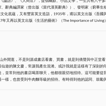
《論語》、《人間世》，提倡幽默、小品文學，一生共有八十多
，忠骨無依，甚是悲涼。於是在一九五三年，由胡璉將軍主導、
家、辭典編譯家（曾出版《當代漢英辭典》）、發明家（窮畢生
發現山內埔是金門第一選的建墓地點，數千英烈終於得以安息。
蘊，又有豐富英文造詣，1935年，甫以英文出版《吾國與吾民》（My 
急；其二，觀山內埔地勢：山環水抱，北依太武主峰，左右有小
再以英文出版《生活的藝術》（The Importance of Li
極佳，符合傳統的「吉壤」標準；其三為戰略象徵：精神堡壘。
國度，早年西人只能透過傳教士及外交人員了解中國，而那只是
引導浩然氣場延伸全島。 自太武山公墓牌樓為起點，轉道伯玉
般，輕易擄獲所有西人的信任，從字裡行間可以毫無障礙的認識中
志，風骨凜然；又一路直行至榜林圓環，仰視「無名英雄像」英
說笑話而已；也不是滑稽、揶揄；更不是嘲諷、挖苦。他曾提到
在莒」之意，承載著守軍將士的信念與金門精神的象徵。 民間
鄉音、吃故鄉食物、享受鄉情，於民國55年回台定居，並親自為
莒光湖，是以池水養蟹，以壯蝦兵蟹將氣勢，固守金門，太武山
月」。位於陽明山的宅邸，多年前已開放參觀，至今，我尚未前
抗拒的浩然氣場，為守軍提振無限的士氣與安定的心靈力量。 太
山外閒逛，不是到源成書店看書、買書，就是到僑聲與中正堂看
直排列的樓房，樓前是一處寧靜的庭院。由結構及裝飾來看，原
路階梯動線完善，人工栽植喬木、花木，環境清幽，成為通往海
與仙遊的陳文慶，常讓我產生混淆。或許我就是這樣有了深刻的
龍溪（今漳州）人。據說，返台後經常喜歡外出逛街，聽聽鄉音，
人記憶中的傳奇了。（稿費捐金門家扶中心）
稔，並常到他的書店喝茶聊天，他都很親切地招待。這可能要從
風猶醇厚，原來是按呢。 漢唐語如此，有的尚迷離。莫問東西
遇一樣，也曾受到牛肉麵等級的招待。有時得到他的認同、鼓勵
糜。鱸膾蓴羹好，無值水雞甜。 查某真正媠，人人攏秀媚。今
比年輕之時還旺盛，讓我有一點追不上。他對寫作從骨子裡喜歡
起一段讀中譯本「生活的藝術」如醉如痴的日子。那是青少年時
氣魄，在金門文壇就不多見。怪不得他一以貫之，寫小說像跑馬
著被子背靠著枕頭，專注閱讀。記得那舊式眠床「床眉」上還雕
去會面。有一次我帶老頑童黃春明去書店看他，兩人一見如故，
間隙。 那時讀「生活的藝術」特別地著迷，時光久遠，已無法
。陳長慶把它鏤刻成石碑，如今矗立在金門睿友文學館旁，成為