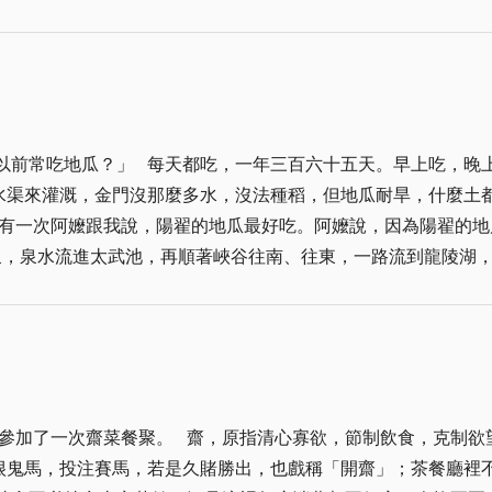
懷家國大事，而非僅是一個會走動之書櫃！ 無獨有偶，美國歷史學家霍
讓她兒子獲救。丁君一家人，是鄰居讚許有加的「芳鄰」。同是
家、社會、文化之關切感。更令人想起英文「白癡」（Idiot
我們做人處世的基本道理，一刻不敢或忘。我們用一生捍衛、發
致！ 筆者不才，敢效此本位初心，即使身處不同時代，身居異
德，滿山飄香。
蒼生為念。 正所謂緣情觸緒，真情緣生，是以即使是個人懷景
廟堂之高則憂其民」之胸襟，更流露出范仲淹之真性情，及放懷
以前常吃地瓜？」 每天都吃，一年三百六十五天。早上吃，晚
者」、「我思我情」、「楓青江正闊」、「秋風清」等，雖是個
水渠來灌溉，金門沒那麼多水，沒法種稻，但地瓜耐旱，什麼土
至，不由衍生桑梓孺情。況桑梓孺情，人之至性，更是生命追逐
，有一次阿嬤跟我說，陽翟的地瓜最好吃。阿嬤說，因為陽翟的地
等，衍筆而書，諸如「金大校訓雛議」、「灞橋行」、「雅清別
泉，泉水流進太武池，再順著峽谷往南、往東，一路流到龍陵湖
生」、「借問誰是舉示人」等。 然徒有桑梓孺情，終究只是壺
的水，種出來的地瓜當然好吃。 「真的是神明的水嗎？」 至
內」之使命感，因緣而下，遂有「我將再起」、「何處尋覓政治
以後，長石就會變成黏土。 「我知道，花崗岩裡面的石英就變
」、「至今寂寞禪心在」等策文披露。 「讀聖賢書所為何事」
後的雲母碎屑，就形成金門人講的金絲土。這種土裡長出來的花
i-intellectualism)之民粹時代；卻也是一個智識人之
最有名。附近靠海村莊的漁民捕了魚、螺、螃蟹，會挑到陽翟來
，到深秋就收完了。冬天和春天沒有新鮮的地瓜，那些漁民怎麼
參加了一次齋菜餐聚。 齋，原指清心寡欲，節制飲食，克制欲
以後書包一丟，就去翻地瓜藤。 「翻地瓜藤是什麼？」 地瓜藤
很鬼馬，投注賽馬，若是久賭勝出，也戲稱「開齋」；茶餐廳裡
不甜。所以要把藤蔓翻開扯斷新根，讓葉子製造的養分能專心送