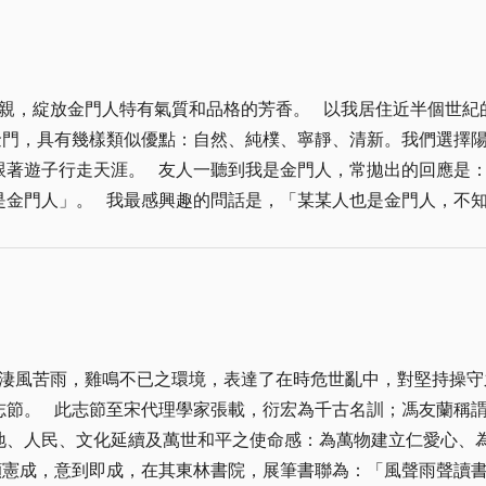
小，我在模範街出生長大，對於這條有著拱圈建築，表現次序美
談到夫妻相處之道時，引用了元代女書畫家管道昇的《我儂詞》
，更是一直烙印心中的城東舊事。 小學時我就喜歡看大人們打
、密不可分。 婚禮程序進行到「誓約」時，薇婷說「今天我們
時還會看到軍民對打，大家總是神情嚴肅，一點笑容也沒有，後
學習包容，也學習在每一次的磨合之後更珍惜彼此。不只是今天
親，綻放金門人特有氣質和品格的芳香。 以我居住近半個世紀
指都脫下來，在眾人的面面相覷下，一臉不悅走出店外，往金城
說「從認識妳到今天，經過了455天，我們卻像是錯過對方整
金門，具有幾樣類似優點：自然、純樸、寧靜、清新。我們選擇
有幾次因記錯分數，還被大人罵「沖三小」，但沒消減我對撞球
盟約，意思是從今天起，不再只是「妳」跟「我」而是「我們」
跟著遊子行走天涯。 友人一聽到我是金門人，常拋出的回應是
比劃幾下，一直到國中仍樂此不疲，後來從推、拉桿、定桿、跳
名字，那一定是妳凝望我的樣子。」 從提親及訂婚、結婚的感
是金門人」。 我最感興趣的問話是，「某某人也是金門人，不
學生嚴禁出入撞球間，抓到輕則記申誡、警告，重則會記過處分
言，祝福他們「永浴愛河，早生貴子。」
才一兩年，鄰居介紹下，認識一位金門鄉親（稱他為「甲君」吧
的駐軍營區彈子房過癮，雖然檯布總是破爛不堪，常常會跳球或
了一間公寓小屋，一住就是十幾二十年。 近年他辦退休，某晨
不少時間。 後來，因為準備升學，停了很久沒再摸球桿，一直
人的憨厚老實，再熟悉、放心不過了。 近些年，他有空就回金
，常一起打籃球的人也在裡面，應邀下場僥倖連贏幾局，才發覺
山仔后，開了一家機車行的金門鄉親（乙君），幾次經過他店門
還沾沾自喜，現在想來都覺得難為情。 有一回跟同學到松山眷
仍記得他誠懇老實的笑容，很難不感受到，一股金門人的熱情和
清檯贏得讚聲連連，本以為是一樁假日美事，不承想同學尋聲來
淒風苦雨，雞鳴不已之環境，表達了在時危世亂中，對堅持操守
談甚歡。他算是金門人出外打拚成功、事業有成的範例，住在一
球，還交上朋友？」從此，我有好一陣子沒再去那處眷村，也不
志節。 此志節至宋代理學家張載，衍宏為千古名訓；馮友蘭稱
性，順其自然就好，交友也如此。常常在山間，我們會不期而遇
到金門玩，提到她曾在機上遇到排名世界第一的花式撞球明星陳
地、人民、文化延續及萬世和平之使命感：為萬物建立仁愛心、
認識最久的山居金門鄉親，互動頻仍，彼此一團和氣。四十多年
球，她也只是淡淡一笑，沒有多說甚麼。 那一夜，天上幾顆星
顧憲成，意到即成，在其東林書院，展筆書聯為：「風聲雨聲讀
腦腫瘤須及時動手術，一下籌不出昂貴的醫療費。丁君一家人獲
，但也都是我們的年少青春。