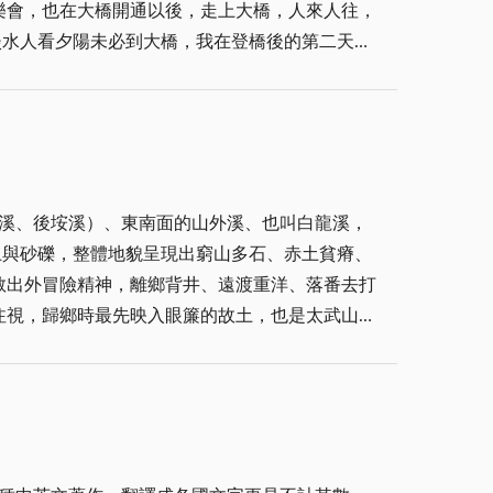
樂會，也在大橋開通以後，走上大橋，人來人往，
唐詩宋詞意涵」，共同編著，便以唐詩宋詞入管門
淡水人看夕陽未必到大橋，我在登橋後的第二天，
詩詞，更是吟和了河洛中原古音的聲、調、腔、
恍惚了一秒，才認出我來，原來不約而同地，多年
南樂社專用的曲譜，金門樂府南音伴奏。 〈君不
辦至今，造就不少寫作人才。短暫寒暄後道別，我
樽空對月。天生我材必有用，千金散盡還復來。烹
孤身到台灣奮鬥，從身無長物，到立足市政府蛋黃
足貴，但願長醉不願醒。古來聖賢皆寂寞，惟有飲
驕氣。 她四月初曾在金門辦理攝影展，聽說將響
換美酒，與爾同銷萬古愁。〉 〈春江花月夜〉唐
跟友伴提到楊樹清，他於二十一世紀初，穿針引線
南音伴奏。詩分四段：首、尾段南音合唱，二段燕
溪、後垵溪）、東南面的山外溪、也叫白龍溪，
煌具體的樓宇，多年不曾探訪燕南書院，不知道可
灩灩隨波千萬里，何處春江無月明。江流宛轉遶芳
土與砂礫，整體地貌呈現出窮山多石、赤土貧瘠、
唱〈綠島小夜曲〉，楊肺活量恢弘，看似健康無
月，江月何年初照人。 （燕燕南音）人生代代無
敢出外冒險精神，離鄉背井、遠渡重洋、落番去打
後又在何處再度高升。戰時浯島，逼迫子女們或成
子，何處相思明月樓。 （鼎仁吟詩）可憐樓上月
注視，歸鄉時最先映入眼簾的故土，也是太武山的
無準備的情景中，投入陌生環境，當初連紅綠燈都
度，魚龍潛躍水成文。昨夜閑潭夢落花，可憐春半
卻不得不推開的深刻感受，永遠難以抹滅。 千百
，「春走了、夏也去、秋意濃……展翅任翔雙飛
歸，落月搖情滿江樹。〉 忘年之交張奇才先生仙
二百畝，坐北朝南，視野開闊、可遠眺廈門，被稱
過秋蟬嗎？」「當然呀……」「聽過李子恆嗎？」
，生前曾掌金門南樂社、金門詩社，小時在他西門
田，坡間有小溪滲流，自古以來稱為「山內埔」。
格外欣慰，李子恆不被多數人認識無妨，每當點
 「金門樂府」無心的宿命，希望能唱回大唐盛世
任理事長許奮鬥的先祖父輩，曾召募人工，在此
感。我們都來自遠方島嶼，得走多少路、流多少
往事。 一九四九年古寧頭大戰役後，大量陣亡官