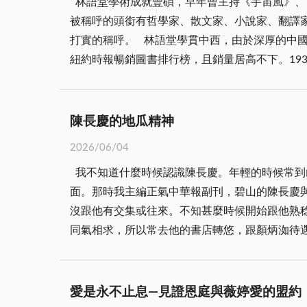
林語堂學術成就豐碩，早年曾主持《宇宙風》、
兵遺骸，散落在山野海灘、碉堡水井、池塘等處
被稱呼的頭銜有哲學家、散文家、小說家、翻譯
軍深懂風水地理，踏遍金門各地尋找適合地點，
打實的稱呼。 林語堂學貫中西，由於深厚的中國文化底
散落各處的陣亡將士遺骸，告慰英靈，為當務之
紐約時報暢銷圖書排行榜，且銷量居高不下。1937年又
池終年不乾，即是田埔溪上游源地），此地風水
視頻說，西人一直將中國視為一個神祕而落後的
軍人魂與防線共存，提振士氣，藉此地脈靈氣，
撰寫的《生活的藝術》，就像似一位西人寫的著作
行「無愧亭」靜立道旁轉角處，寄寓丹心報國之
文的「幽默」。其實「幽默」不僅僅是搞笑，說
一路通往金城鎮地標「莒光樓」，樓名取「毋忘
陳長慶的地瓜精神
的解嘲，而非單純的粗俗玩笑。 晚年因喜歡聽
故莒光樓外型酷似螃蟹，自有其道理。樓前挖建
2026/06/04
有屋，屋中有院，院中有樹，樹上有天，天上有
亭榭、名樓象徵氣脈相通，集結於此，成為無可
我不知道什麼時候認識陳長慶。年輕的時候常到
嶼見到另一處林語堂故居，有兩棟兩層樓，成垂
區，拱橋，碑碣，祭典廣場，忠烈靈祠，以及道
面。那時我主編正氣中華報副刊，碧山的陳長慶
嚴重，頗為可惜。 林語堂1895年出生於福建
章路、海印寺，而「山內埔」的名字只是極少數
沒跟他有交集或往來。不知甚麼時候開始跟他熟
首詩「說鄉情」： 鄉情怎樣好，讓我說給你。民
同氣相求，所以常去他的書店轉悠，跟顏炳洳待
上香瓜熟，枝上紅荔枝。 新筍園中剝，早起食泔
開始寫稿，到了晚歲之時越寫越起勁，創作力反而
鋤。黃昏倒的睏，擊壤可吟詩。 這讓我回憶想
文藝這份刊物。光憑這樣的熱忱、識見、膽量與
家四合院的前房，斜躺在一張傳統的眠床上，蓋
門文學的指標性人物，所以我常帶台灣來的客人
然，窗牖關得緊緊的，但冷風仍輕易找得入內的
愛是永不止息—見證恩庭與薇婷愛的盟約
家鄉是碧山」。黃春明不是書法家，卻一口應承