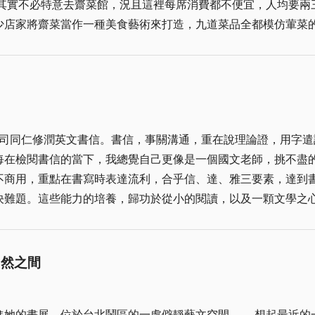
，其實不必特意去齋菜館，況且這裡每席消費都不便宜，人均要兩
一株一株翻。翻半天，腰都直不起來。小時候覺得很辛苦，不懂
少店家將齋菜當作一種美食藝術來打造，九道菜品全都模仿葷菜
，地瓜全部要採收了，不可能一顆一顆去挖。阿公牽來牛，套上
一兩次，才算真切體會。從前未曾深思，這一回望著桌上的菜單
 「小的不要嗎？小的也很甜啊，全家便利店的地瓜我都挑小的
注的核心食材，根本無從分辨菜式。譬如「五福臨門」，下方注
飯，但自己沒有田可以種。大人不好意思來撿，就叫家裡的小孩
，對應的食材是「太極鴛鴦飯」。這是香港酒樓經典菜式，因擺
烤。烤熟的地瓜掰開以後裡面金黃色，軟得像糖膏，燙得拿不住
，此處醬汁也已全數剔除葷類配料。 整桌九道菜，幾乎全都複
地瓜簽，再裝進布袋或鐵桶裡保存。這樣可以放很久，放到冬天
坐在右側的學妹有感而發，不知是否不合時宜。我見她每每聽我
啊。後來，種地瓜的人越來越少了。年輕人去台灣上班，一個月
司同仁修潤英文書信。書信，事關溝通，重在說理論證，用字遣
。上方的漂亮菜名，好比人的外在容貌，光鮮好看，卻看不出內
。 阿公生前，是陽翟村最後一個種地瓜的農夫。阿公說，種地
每在檢閱書信的當下，我總覺自己更像是一個國文老師，挑不盡
」 我接著說道：「『洋洋得意』，誰能想到竟是羊肚菌竹笙扒
田裡給孔雀了，因為不再有小孩來田裡撿小地瓜了。 「明天，
不商用，重點在書寫時表達流利，合乎信、達、雅三要素，達到
標注菜名，清爽雅致，何嘗不好？內外割裂，實屬多餘。徒有華
決難題。這些能力的培養，歸功於從小的閱讀，以及一顆文學之
，吃齋本是清心之舉，為何每一道素菜，都要刻意模仿葷菜的形
單，赫然發現，因閱讀走進了一條自我學習的長路，也走出了偏
純粹無偽的素菜；一味模仿葷食，說到底，仍是放不下俗世口腹
分效果。 或許這下意識根深蒂固的理念，當去年在金門中小學
。」 席間負責上菜、分菜的女服務員走近，我借機請教，這些
書海。聽她的描述彷彿看到年少的自己，於是起心動念在「自成
類仿葷齋菜之所以盛行長存，恰恰依託於「以假亂真」的烹飪技
自然之間
冷冷。」時，我當然明白他意有所指，也因此加強了我的念頭。
行的出家人，絕不會追求這般繁複的飲食花樣。仿葷齋菜，早已
文學兩次的講座，就陷入寂靜，現在連老爹也看不過去。 就在
這份過度包裝的素食菜單擾了心境，也對刻意模仿、虛飾造作的
她的畫展，位於台北鬧區的一處僻靜藝文空間。 想起最近的