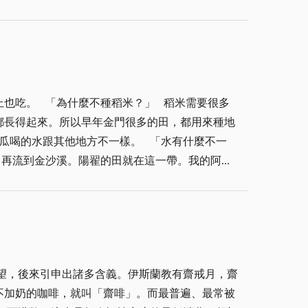
夫施塔特（Richarc Hofstadter）即
金門人，我們與有榮焉。 我們幾戶山居的金門
），古希臘文原意即是「不理政治」；因為史上多少
揚金門人的美譽和偉大。 我自認神通不夠廣大，
邦、異鄉或故里，回想前塵，凝睇現今，仍秉此初
觸情之感，亦無礙此宏願，正如「明月樓高休獨
論道之情操。 諸如筆者個人懷景觸情之著：「執
上也吃。 「為什麼不種稻米？」 稻米需要很多
人感興之作；但何嘗不是另一種「明月樓高休獨
都長得起來。所以早年金門很多的田，都用來種地
之核心。核心所涉，在於一門一古韻，一步一故事
瓜喝的水跟其他地方不一樣。 「水有什麼不一
苑」、「康青龍的禪思」、「與君抵掌論英雄」、
，再流到金沙溪。陽翟的田就在這一帶。我的阿嬤
中日月，無法得其物外山川，更無法輝映「家事國
少我的阿嬤是這樣相信的。我們去爬太武山的時
家」、「民國史上一夫人」、「發心立論點江
成田裡的沙子。」 是的，石英砂是很好的透水
？看江山無限，盈虛有數，能不興起貶天子、退諸
生或地瓜都特別好吃。 不管是不是因為佛祖堂前
時代！因此，唯秉風聲雨聲讀書聲，聲聲入耳；家事國事天
，不是賣錢，是換地瓜。 「用螃蟹換地瓜？」
辦呢？他們說沒關係，你先記帳，等明年地瓜收
望，後來引申出諸多含義。伊斯蘭教有齋戒月，齋
在地面上蔓延時，碰到底下的濕土就會亂長新根。
不加奶的咖啡，就叫「齋啡」。而最普遍、最常被
回主根裡。今天翻這一邊，過陣子翻另一邊，這樣