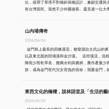
位，採用了單塔不對稱斜張橋設計，兼顧交通與
以第一句為曲名。 馬來西亞南音名家卓聖翔（
有台灣居民、當然不少外國遊客。還見過一位大
來傳唱，在台灣出版了三套《唐詩宋詞南管唱》
循往昔路徑，經過沿河小徑到沙崙海水舊址，一
韻！ 〈將進酒〉又作〈惜罇空〉，唐李白的樂
前我們都選擇淡水作為退休後居所。 羅德水常
見，黃河之水天上來，奔流到海不復回。君不見
想起幾天前拜訪王婷東區住家，接受款待。席間
羊宰牛且為樂，會須一飲三百杯。岑夫子，丹丘
山內埔傳奇
區，從窗景望出去的，不僅是景觀，更多的是來
者留其名。陳王昔時宴平樂，斗酒十千恣歡謔。
2026/06/06
應義賣，捐助作品也購買他人創作。王婷攝影展
張若虛樂府詩，黃燕燕‧吳鼎仁唱吟，卓聖翔編
金門島上最長的四條溪流，都發源自太武山的東
組織串聯鄉親，靠一枝筆，把傳說中朱熹曾經講
燕南音唱，三段可作念白，我改作成天籟調，鼎
以及東北面的田埔溪和金沙溪。 這些溪流，流
有什麼變化。我曾經應邀於燕南書院講學一次，
甸，月照花林皆似霰。空裏流霜不覺飛，汀上白
降雨少而乾旱長，難興水利與農耕，農作產量少
恙。送楊上計程車，一行人踏上歸途。牧羊女指
窮已，江月年年祇相似。不知江月待何人，但見
拚，成為金門世代兒女背負的宿命；我愛金門，
年或未成年，紛紛踏向未知，牧羊女從此樓到彼
徘徊，應照離人妝鏡臺。玉戶簾中捲不去，擣衣
招手。在早年求學、兵役、工作的人生各個階段
看不懂，只能強裝鎮靜，尾隨人流而走。多少歲
不還家。江水流春去欲盡，江潭落月復西斜。 
年來，太武山就佇立在那裡，靜靜地看著潮來潮
燕、我這薄衣過得殘冬」。溫柔、憂傷，充滿時
逝多年，往日我與他詩酒酬唱，有他自作七言詩
為藏風聚氣的絕佳風水地，但長年野生灌木、茅
被我詢問者，十之七八答不出來。 作為幕後功
東西文化的橋樑，說林語堂及「生活的藝
的家，我看過他粧佛、安金漆線、寫書法、唱南
一九三七年起，日本佔領金門八年，人們曾在此
歌，看到李子恆作詞或譜曲，我們都會尖叫，隔
「樂府詩」的一點餘韻！
2026/06/05
地投入心力，發展農耕，大多數的工人就租房在
汗，才能剎時相見。我們沒有約下回何時見，羅