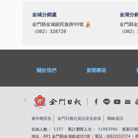
金城分銷處
金湖分
金門縣金城鎮民族路90號
金門縣金
（082）328728
（082）
關於我們
新聞專區
:::
著作權宣告
金門日報社資訊安全政策
聯絡資訊
在線人數：
1197
累計瀏覽人次：
11983986
更新日期
地址：891 金門縣金湖鎮成功1號
電話：(082)332374
傳