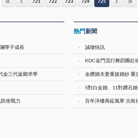
721
722
723
724
725
熱門
新聞
安瀾學子成長
誠徵快訊
KDC金門流行舞蹈團赴
二代金三代返鄉求學
化防衛戰力
百年洋樓再綻風華 古崗