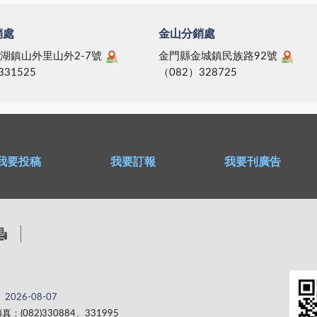
銷處
金山分銷處
湖鎮山外里山外2-7號
金門縣金城鎮民族路92號
331525
（082）328725
我要投稿
我要訂報
我要刊廣告
2026-08-07
真：(082)330884、331995