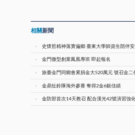
相關
新聞
史懷哲精神落實偏鄉 臺東大學師資生陪伴
金門微型創業鳳凰專班 即起報名
旅臺金門同鄉會累捐金大520萬元 號召金
金鼎扯鈴隊海外參賽 奪得2金6銀佳績
金防部首次14天教召 配合漢光42號演習強