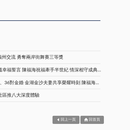
福州交流 勇奪兩岸街舞賽三等獎
金鑽婚夫妻重披婚紗 重溫幸福誓言 陳福海祝福牽手半世紀 情深相守成典範
5對白金婚、11對鑽石婚、36對金婚 金湖金沙夫妻共享榮耀時刻 陳福海表揚金鑽婚夫妻 向半世紀相守家庭典範致敬
社區推八大深度體驗
回上一頁
回首頁